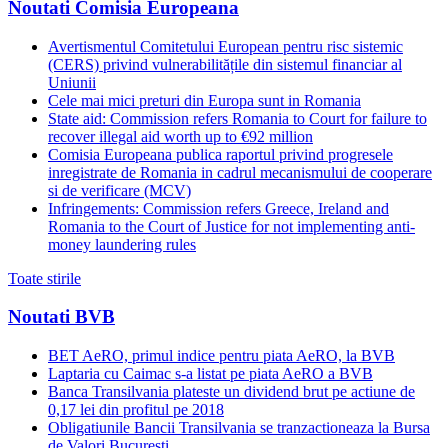
Noutati Comisia Europeana
Avertismentul Comitetului European pentru risc sistemic
(CERS) privind vulnerabilitățile din sistemul financiar al
Uniunii
Cele mai mici preturi din Europa sunt in Romania
State aid: Commission refers Romania to Court for failure to
recover illegal aid worth up to €92 million
Comisia Europeana publica raportul privind progresele
inregistrate de Romania in cadrul mecanismului de cooperare
si de verificare (MCV)
Infringements: Commission refers Greece, Ireland and
Romania to the Court of Justice for not implementing anti-
money laundering rules
Toate stirile
Noutati BVB
BET AeRO, primul indice pentru piata AeRO, la BVB
Laptaria cu Caimac s-a listat pe piata AeRO a BVB
Banca Transilvania plateste un dividend brut pe actiune de
0,17 lei din profitul pe 2018
Obligatiunile Bancii Transilvania se tranzactioneaza la Bursa
de Valori Bucuresti