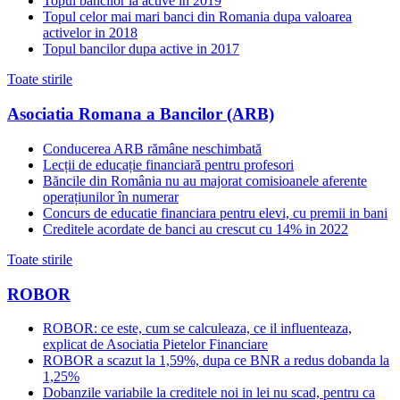
Topul bancilor la active in 2019
Topul celor mai mari banci din Romania dupa valoarea
activelor in 2018
Topul bancilor dupa active in 2017
Toate stirile
Asociatia Romana a Bancilor (ARB)
Conducerea ARB rămâne neschimbată
Lecții de educație financiară pentru profesori
Băncile din România nu au majorat comisioanele aferente
operațiunilor în numerar
Concurs de educatie financiara pentru elevi, cu premii in bani
Creditele acordate de banci au crescut cu 14% in 2022
Toate stirile
ROBOR
ROBOR: ce este, cum se calculeaza, ce il influenteaza,
explicat de Asociatia Pietelor Financiare
ROBOR a scazut la 1,59%, dupa ce BNR a redus dobanda la
1,25%
Dobanzile variabile la creditele noi in lei nu scad, pentru ca