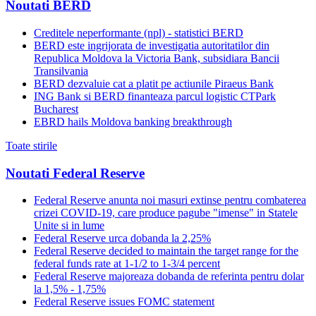
Noutati BERD
Creditele neperformante (npl) - statistici BERD
BERD este ingrijorata de investigatia autoritatilor din
Republica Moldova la Victoria Bank, subsidiara Bancii
Transilvania
BERD dezvaluie cat a platit pe actiunile Piraeus Bank
ING Bank si BERD finanteaza parcul logistic CTPark
Bucharest
EBRD hails Moldova banking breakthrough
Toate stirile
Noutati Federal Reserve
Federal Reserve anunta noi masuri extinse pentru combaterea
crizei COVID-19, care produce pagube "imense" in Statele
Unite si in lume
Federal Reserve urca dobanda la 2,25%
Federal Reserve decided to maintain the target range for the
federal funds rate at 1-1/2 to 1-3/4 percent
Federal Reserve majoreaza dobanda de referinta pentru dolar
la 1,5% - 1,75%
Federal Reserve issues FOMC statement