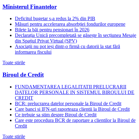
Ministerul Finantelor
Deficitul bugetar s-a redus la 2% din PIB
Măsuri pentru accelerarea absorbției fondurilor europene
Bilete la băi pentru pensionari în 2026
Declarația Unică precompletată se găsește în secțiunea Mesaje
din Spațiul Privat Virtual (SPV)
Asociații nu pot ieși dintr-o firmă cu datorii la stat fără
informarea fiscului
Toate stirile
Biroul de Credit
FUNDAMENTAREA LEGALITATII PRELUCRARII
DATELOR PERSONALE IN SISTEMUL BIROULUI DE
CREDIT
BCR: prelucrarea datelor personale la Biroul de Credit
Care banci si IFN-uri raporteaza clientii la Biroul de Credit
Ce trebuie sa stim despre Biroul de Credit
Care este procedura BCR de raportare a clientilor la Biroul de
Credit
Toate stirile