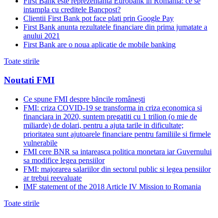
First Bank este reprezentanta Eurobank in Romania: ce se
intampla cu creditele Bancpost?
Clientii First Bank pot face plati prin Google Pay
First Bank anunta rezultatele financiare din prima jumatate a
anului 2021
First Bank are o noua aplicatie de mobile banking
Toate stirile
Noutati FMI
Ce spune FMI despre băncile românești
FMI: criza COVID-19 se transforma in criza economica si
financiara in 2020, suntem pregatiti cu 1 trilion (o mie de
miliarde) de dolari, pentru a ajuta tarile in dificultate;
prioritatea sunt ajutoarele financiare pentru familiile si firmele
vulnerabile
FMI cere BNR sa intareasca politica monetara iar Guvernului
sa modifice legea pensiilor
FMI: majorarea salariilor din sectorul public si legea pensiilor
ar trebui reevaluate
IMF statement of the 2018 Article IV Mission to Romania
Toate stirile