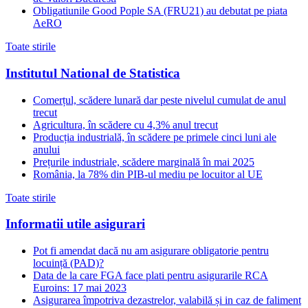
Obligatiunile Good Pople SA (FRU21) au debutat pe piata
AeRO
Toate stirile
Institutul National de Statistica
Comerțul, scădere lunară dar peste nivelul cumulat de anul
trecut
Agricultura, în scădere cu 4,3% anul trecut
Producția industrială, în scădere pe primele cinci luni ale
anului
Prețurile industriale, scădere marginală în mai 2025
România, la 78% din PIB-ul mediu pe locuitor al UE
Toate stirile
Informatii utile asigurari
Pot fi amendat dacă nu am asigurare obligatorie pentru
locuință (PAD)?
Data de la care FGA face plati pentru asigurarile RCA
Euroins: 17 mai 2023
Asigurarea împotriva dezastrelor, valabilă și in caz de faliment