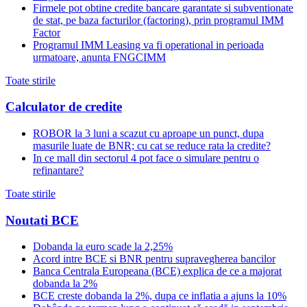
Firmele pot obtine credite bancare garantate si subventionate
de stat, pe baza facturilor (factoring), prin programul IMM
Factor
Programul IMM Leasing va fi operational in perioada
urmatoare, anunta FNGCIMM
Toate stirile
Calculator de credite
ROBOR la 3 luni a scazut cu aproape un punct, dupa
masurile luate de BNR; cu cat se reduce rata la credite?
In ce mall din sectorul 4 pot face o simulare pentru o
refinantare?
Toate stirile
Noutati BCE
Dobanda la euro scade la 2,25%
Acord intre BCE si BNR pentru supravegherea bancilor
Banca Centrala Europeana (BCE) explica de ce a majorat
dobanda la 2%
BCE creste dobanda la 2%, dupa ce inflatia a ajuns la 10%