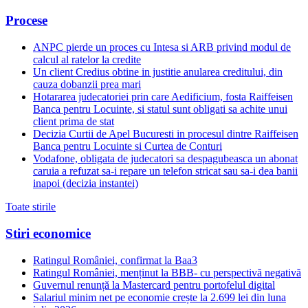
Procese
ANPC pierde un proces cu Intesa si ARB privind modul de
calcul al ratelor la credite
Un client Credius obtine in justitie anularea creditului, din
cauza dobanzii prea mari
Hotararea judecatoriei prin care Aedificium, fosta Raiffeisen
Banca pentru Locuinte, si statul sunt obligati sa achite unui
client prima de stat
Decizia Curtii de Apel Bucuresti in procesul dintre Raiffeisen
Banca pentru Locuinte si Curtea de Conturi
Vodafone, obligata de judecatori sa despagubeasca un abonat
caruia a refuzat sa-i repare un telefon stricat sau sa-i dea banii
inapoi (decizia instantei)
Toate stirile
Stiri economice
Ratingul României, confirmat la Baa3
Ratingul României, menținut la BBB- cu perspectivă negativă
Guvernul renunță la Mastercard pentru portofelul digital
Salariul minim net pe economie crește la 2.699 lei din luna