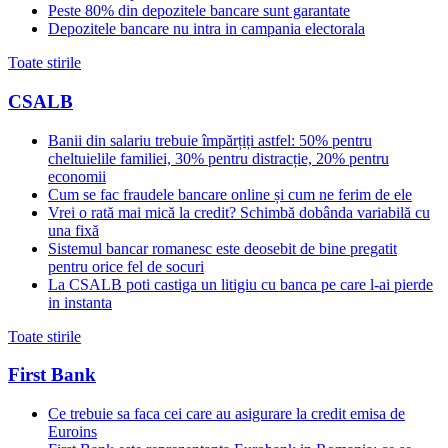
Peste 80% din depozitele bancare sunt garantate
Depozitele bancare nu intra in campania electorala
Toate stirile
CSALB
Banii din salariu trebuie împărțiți astfel: 50% pentru
cheltuielile familiei, 30% pentru distracție, 20% pentru
economii
Cum se fac fraudele bancare online și cum ne ferim de ele
Vrei o rată mai mică la credit? Schimbă dobânda variabilă cu
una fixă
Sistemul bancar romanesc este deosebit de bine pregatit
pentru orice fel de socuri
La CSALB poti castiga un litigiu cu banca pe care l-ai pierde
in instanta
Toate stirile
First Bank
Ce trebuie sa faca cei care au asigurare la credit emisa de
Euroins