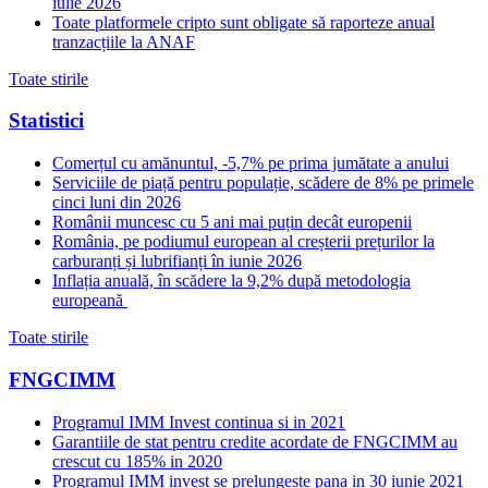
iulie 2026
Toate platformele cripto sunt obligate să raporteze anual
tranzacțiile la ANAF
Toate stirile
Statistici
Comerțul cu amănuntul, -5,7% pe prima jumătate a anului
Serviciile de piață pentru populație, scădere de 8% pe primele
cinci luni din 2026
Românii muncesc cu 5 ani mai puțin decât europenii
România, pe podiumul european al creșterii prețurilor la
carburanți și lubrifianți în iunie 2026
Inflația anuală, în scădere la 9,2% după metodologia
europeană
Toate stirile
FNGCIMM
Programul IMM Invest continua si in 2021
Garantiile de stat pentru credite acordate de FNGCIMM au
crescut cu 185% in 2020
Programul IMM invest se prelungeste pana in 30 iunie 2021