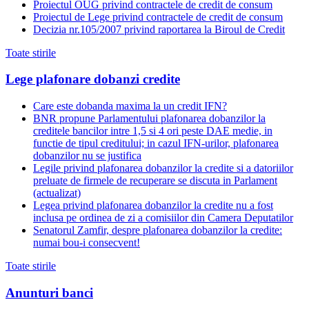
Proiectul OUG privind contractele de credit de consum
Proiectul de Lege privind contractele de credit de consum
Decizia nr.105/2007 privind raportarea la Biroul de Credit
Toate stirile
Lege plafonare dobanzi credite
Care este dobanda maxima la un credit IFN?
BNR propune Parlamentului plafonarea dobanzilor la
creditele bancilor intre 1,5 si 4 ori peste DAE medie, in
functie de tipul creditului; in cazul IFN-urilor, plafonarea
dobanzilor nu se justifica
Legile privind plafonarea dobanzilor la credite si a datoriilor
preluate de firmele de recuperare se discuta in Parlament
(actualizat)
Legea privind plafonarea dobanzilor la credite nu a fost
inclusa pe ordinea de zi a comisiilor din Camera Deputatilor
Senatorul Zamfir, despre plafonarea dobanzilor la credite:
numai bou-i consecvent!
Toate stirile
Anunturi banci