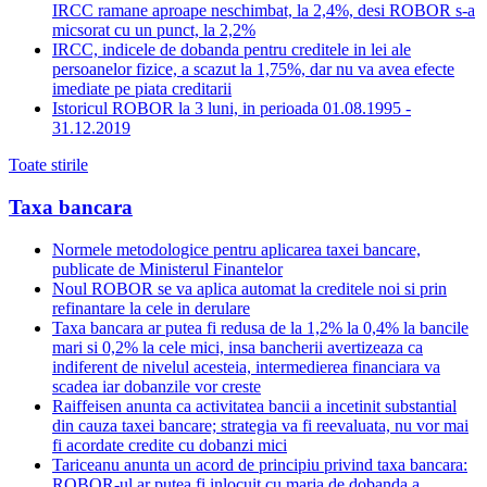
IRCC ramane aproape neschimbat, la 2,4%, desi ROBOR s-a
micsorat cu un punct, la 2,2%
IRCC, indicele de dobanda pentru creditele in lei ale
persoanelor fizice, a scazut la 1,75%, dar nu va avea efecte
imediate pe piata creditarii
Istoricul ROBOR la 3 luni, in perioada 01.08.1995 -
31.12.2019
Toate stirile
Taxa bancara
Normele metodologice pentru aplicarea taxei bancare,
publicate de Ministerul Finantelor
Noul ROBOR se va aplica automat la creditele noi si prin
refinantare la cele in derulare
Taxa bancara ar putea fi redusa de la 1,2% la 0,4% la bancile
mari si 0,2% la cele mici, insa bancherii avertizeaza ca
indiferent de nivelul acesteia, intermedierea financiara va
scadea iar dobanzile vor creste
Raiffeisen anunta ca activitatea bancii a incetinit substantial
din cauza taxei bancare; strategia va fi reevaluata, nu vor mai
fi acordate credite cu dobanzi mici
Tariceanu anunta un acord de principiu privind taxa bancara:
ROBOR-ul ar putea fi inlocuit cu marja de dobanda a