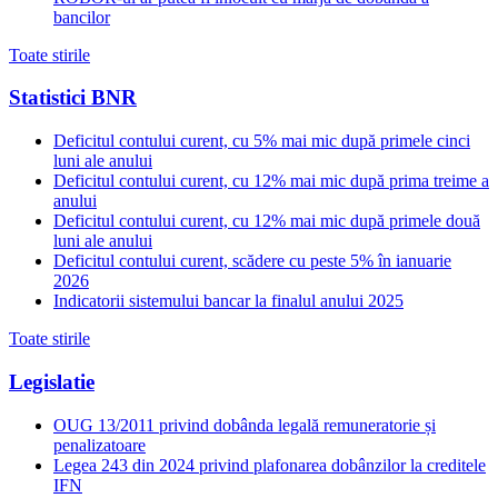
bancilor
Toate stirile
Statistici BNR
Deficitul contului curent, cu 5% mai mic după primele cinci
luni ale anului
Deficitul contului curent, cu 12% mai mic după prima treime a
anului
Deficitul contului curent, cu 12% mai mic după primele două
luni ale anului
Deficitul contului curent, scădere cu peste 5% în ianuarie
2026
Indicatorii sistemului bancar la finalul anului 2025
Toate stirile
Legislatie
OUG 13/2011 privind dobânda legală remuneratorie și
penalizatoare
Legea 243 din 2024 privind plafonarea dobânzilor la creditele
IFN