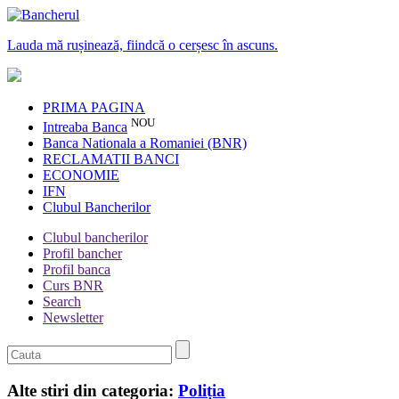
Lauda mă rușinează, fiindcă o cerșesc în ascuns.
PRIMA PAGINA
NOU
Intreaba Banca
Banca Nationala a Romaniei (BNR)
RECLAMATII BANCI
ECONOMIE
IFN
Clubul Bancherilor
Clubul bancherilor
Profil bancher
Profil banca
Curs BNR
Search
Newsletter
Alte stiri din categoria:
Poliția