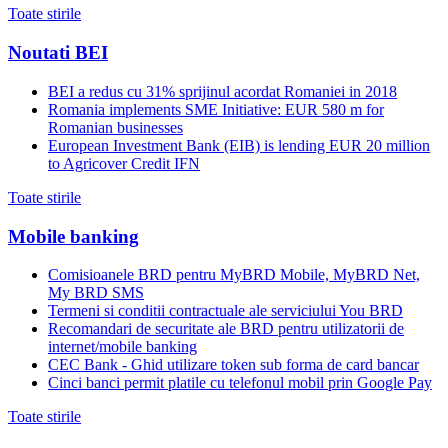
Toate stirile
Noutati BEI
BEI a redus cu 31% sprijinul acordat Romaniei in 2018
Romania implements SME Initiative: EUR 580 m for
Romanian businesses
European Investment Bank (EIB) is lending EUR 20 million
to Agricover Credit IFN
Toate stirile
Mobile banking
Comisioanele BRD pentru MyBRD Mobile, MyBRD Net,
My BRD SMS
Termeni si conditii contractuale ale serviciului You BRD
Recomandari de securitate ale BRD pentru utilizatorii de
internet/mobile banking
CEC Bank - Ghid utilizare token sub forma de card bancar
Cinci banci permit platile cu telefonul mobil prin Google Pay
Toate stirile