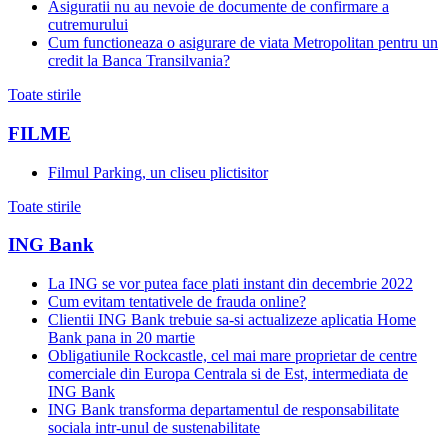
Asiguratii nu au nevoie de documente de confirmare a
cutremurului
Cum functioneaza o asigurare de viata Metropolitan pentru un
credit la Banca Transilvania?
Toate stirile
FILME
Filmul Parking, un cliseu plictisitor
Toate stirile
ING Bank
La ING se vor putea face plati instant din decembrie 2022
Cum evitam tentativele de frauda online?
Clientii ING Bank trebuie sa-si actualizeze aplicatia Home
Bank pana in 20 martie
Obligatiunile Rockcastle, cel mai mare proprietar de centre
comerciale din Europa Centrala si de Est, intermediata de
ING Bank
ING Bank transforma departamentul de responsabilitate
sociala intr-unul de sustenabilitate