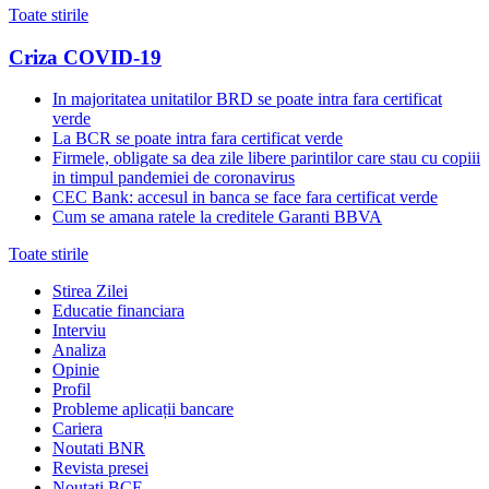
Toate stirile
Criza COVID-19
In majoritatea unitatilor BRD se poate intra fara certificat
verde
La BCR se poate intra fara certificat verde
Firmele, obligate sa dea zile libere parintilor care stau cu copiii
in timpul pandemiei de coronavirus
CEC Bank: accesul in banca se face fara certificat verde
Cum se amana ratele la creditele Garanti BBVA
Toate stirile
Stirea Zilei
Educatie financiara
Interviu
Analiza
Opinie
Profil
Probleme aplicații bancare
Cariera
Noutati BNR
Revista presei
Noutati BCE