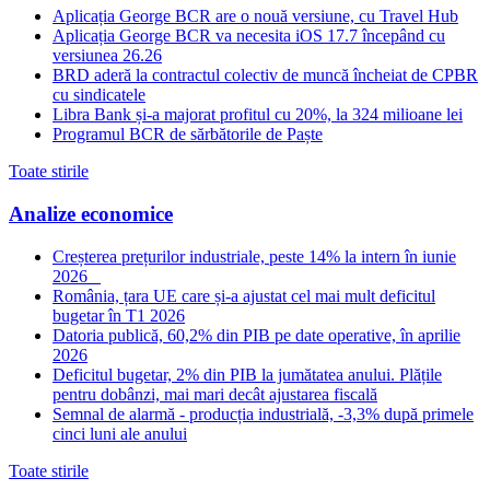
Aplicația George BCR are o nouă versiune, cu Travel Hub
Aplicația George BCR va necesita iOS 17.7 începând cu
versiunea 26.26
BRD aderă la contractul colectiv de muncă încheiat de CPBR
cu sindicatele
Libra Bank și-a majorat profitul cu 20%, la 324 milioane lei
Programul BCR de sărbătorile de Paște
Toate stirile
Analize economice
Creșterea prețurilor industriale, peste 14% la intern în iunie
2026
România, țara UE care și-a ajustat cel mai mult deficitul
bugetar în T1 2026
Datoria publică, 60,2% din PIB pe date operative, în aprilie
2026
Deficitul bugetar, 2% din PIB la jumătatea anului. Plățile
pentru dobânzi, mai mari decât ajustarea fiscală
Semnal de alarmă - producția industrială, -3,3% după primele
cinci luni ale anului
Toate stirile