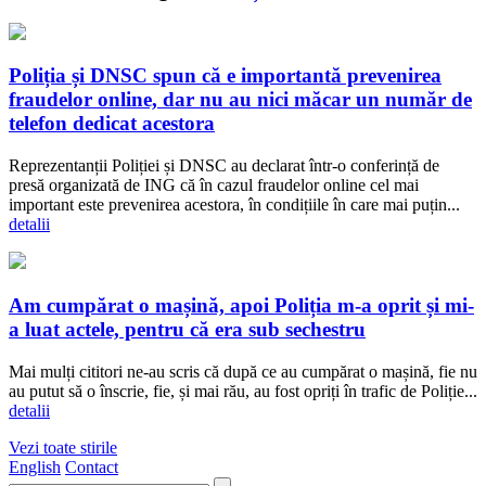
Poliția și DNSC spun că e importantă prevenirea
fraudelor online, dar nu au nici măcar un număr de
telefon dedicat acestora
Reprezentanții Poliției și DNSC au declarat într-o conferință de
presă organizată de ING că în cazul fraudelor online cel mai
important este prevenirea acestora, în condițiile în care mai puțin...
detalii
Am cumpărat o mașină, apoi Poliția m-a oprit și mi-
a luat actele, pentru că era sub sechestru
Mai mulți cititori ne-au scris că după ce au cumpărat o mașină, fie nu
au putut să o înscrie, fie, și mai rău, au fost opriți în trafic de Poliție...
detalii
Vezi toate stirile
English
Contact