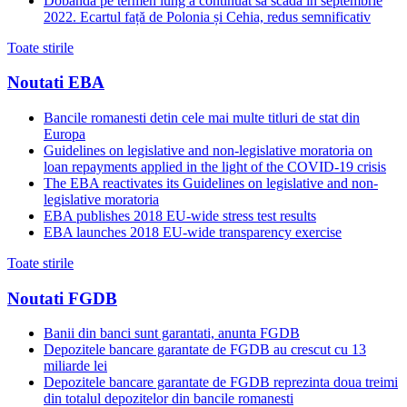
Dobânda pe termen lung a continuat să scadă in septembrie
2022. Ecartul față de Polonia și Cehia, redus semnificativ
Toate stirile
Noutati EBA
Bancile romanesti detin cele mai multe titluri de stat din
Europa
Guidelines on legislative and non-legislative moratoria on
loan repayments applied in the light of the COVID-19 crisis
The EBA reactivates its Guidelines on legislative and non-
legislative moratoria
EBA publishes 2018 EU-wide stress test results
EBA launches 2018 EU-wide transparency exercise
Toate stirile
Noutati FGDB
Banii din banci sunt garantati, anunta FGDB
Depozitele bancare garantate de FGDB au crescut cu 13
miliarde lei
Depozitele bancare garantate de FGDB reprezinta doua treimi
din totalul depozitelor din bancile romanesti