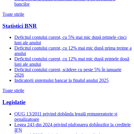
bancilor
Toate stirile
Statistici BNR
Deficitul contului curent, cu 5% mai mic după primele cinci
luni ale anului
Deficitul contului curent, cu 12% mai mic după prima treime a
anului
Deficitul contului curent, cu 12% mai mic după primele două
luni ale anului
Deficitul contului curent, scădere cu peste 5% în ianuarie
2026
Indicatorii sistemului bancar la finalul anului 2025
Toate stirile
Legislatie
OUG 13/2011 privind dobânda legală remuneratorie și
penalizatoare
Legea 243 din 2024 privind plafonarea dobânzilor la creditele
IFN