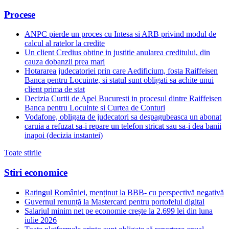
Procese
ANPC pierde un proces cu Intesa si ARB privind modul de
calcul al ratelor la credite
Un client Credius obtine in justitie anularea creditului, din
cauza dobanzii prea mari
Hotararea judecatoriei prin care Aedificium, fosta Raiffeisen
Banca pentru Locuinte, si statul sunt obligati sa achite unui
client prima de stat
Decizia Curtii de Apel Bucuresti in procesul dintre Raiffeisen
Banca pentru Locuinte si Curtea de Conturi
Vodafone, obligata de judecatori sa despagubeasca un abonat
caruia a refuzat sa-i repare un telefon stricat sau sa-i dea banii
inapoi (decizia instantei)
Toate stirile
Stiri economice
Ratingul României, menținut la BBB- cu perspectivă negativă
Guvernul renunță la Mastercard pentru portofelul digital
Salariul minim net pe economie crește la 2.699 lei din luna
iulie 2026