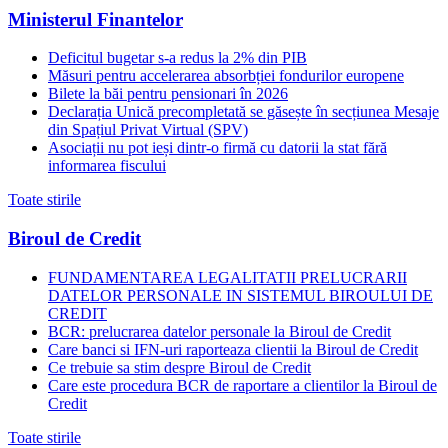
Ministerul Finantelor
Deficitul bugetar s-a redus la 2% din PIB
Măsuri pentru accelerarea absorbției fondurilor europene
Bilete la băi pentru pensionari în 2026
Declarația Unică precompletată se găsește în secțiunea Mesaje
din Spațiul Privat Virtual (SPV)
Asociații nu pot ieși dintr-o firmă cu datorii la stat fără
informarea fiscului
Toate stirile
Biroul de Credit
FUNDAMENTAREA LEGALITATII PRELUCRARII
DATELOR PERSONALE IN SISTEMUL BIROULUI DE
CREDIT
BCR: prelucrarea datelor personale la Biroul de Credit
Care banci si IFN-uri raporteaza clientii la Biroul de Credit
Ce trebuie sa stim despre Biroul de Credit
Care este procedura BCR de raportare a clientilor la Biroul de
Credit
Toate stirile