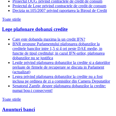
Proiectul OUG privind contractele de credit de consum
Proiectul de Lege privind contractele de credit de consum
Decizia nr.105/2007 privind raportarea la Biroul de Credit
Toate stirile
Lege plafonare dobanzi credite
Care este dobanda maxima la un credit IFN?
BNR propune Parlamentului plafonarea dobanzilor la
creditele bancilor intre 1,5 si 4 ori peste DAE medie, in
functie de tipul creditului; in cazul IFN-urilor, plafonarea
dobanzilor nu se justifica
Legile privind plafonarea dobanzilor la credite si a datoriilor
preluate de firmele de recuperare se discuta in Parlament
(actualizat)
Legea privind plafonarea dobanzilor la credite nu a fost
inclusa pe ordinea de zi a comisiilor din Camera Deputatilor
Senatorul Zamfir, despre plafonarea dobanzilor la credite:
numai bou-i consecvent!
Toate stirile
Anunturi banci