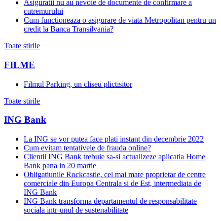
Asiguratii nu au nevoie de documente de confirmare a
cutremurului
Cum functioneaza o asigurare de viata Metropolitan pentru un
credit la Banca Transilvania?
Toate stirile
FILME
Filmul Parking, un cliseu plictisitor
Toate stirile
ING Bank
La ING se vor putea face plati instant din decembrie 2022
Cum evitam tentativele de frauda online?
Clientii ING Bank trebuie sa-si actualizeze aplicatia Home
Bank pana in 20 martie
Obligatiunile Rockcastle, cel mai mare proprietar de centre
comerciale din Europa Centrala si de Est, intermediata de
ING Bank
ING Bank transforma departamentul de responsabilitate
sociala intr-unul de sustenabilitate