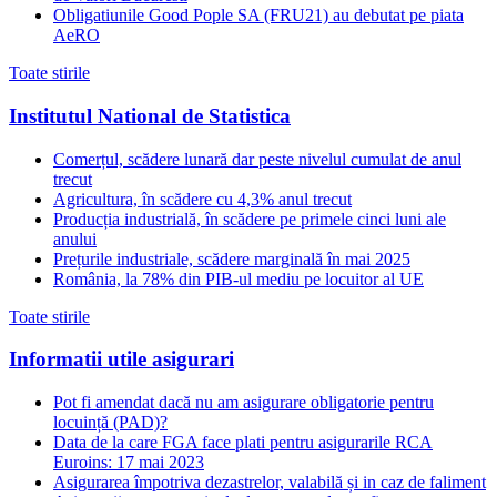
Obligatiunile Good Pople SA (FRU21) au debutat pe piata
AeRO
Toate stirile
Institutul National de Statistica
Comerțul, scădere lunară dar peste nivelul cumulat de anul
trecut
Agricultura, în scădere cu 4,3% anul trecut
Producția industrială, în scădere pe primele cinci luni ale
anului
Prețurile industriale, scădere marginală în mai 2025
România, la 78% din PIB-ul mediu pe locuitor al UE
Toate stirile
Informatii utile asigurari
Pot fi amendat dacă nu am asigurare obligatorie pentru
locuință (PAD)?
Data de la care FGA face plati pentru asigurarile RCA
Euroins: 17 mai 2023
Asigurarea împotriva dezastrelor, valabilă și in caz de faliment