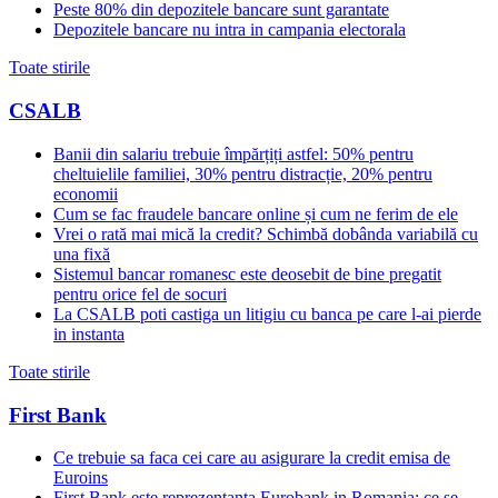
Peste 80% din depozitele bancare sunt garantate
Depozitele bancare nu intra in campania electorala
Toate stirile
CSALB
Banii din salariu trebuie împărțiți astfel: 50% pentru
cheltuielile familiei, 30% pentru distracție, 20% pentru
economii
Cum se fac fraudele bancare online și cum ne ferim de ele
Vrei o rată mai mică la credit? Schimbă dobânda variabilă cu
una fixă
Sistemul bancar romanesc este deosebit de bine pregatit
pentru orice fel de socuri
La CSALB poti castiga un litigiu cu banca pe care l-ai pierde
in instanta
Toate stirile
First Bank
Ce trebuie sa faca cei care au asigurare la credit emisa de
Euroins
First Bank este reprezentanta Eurobank in Romania: ce se