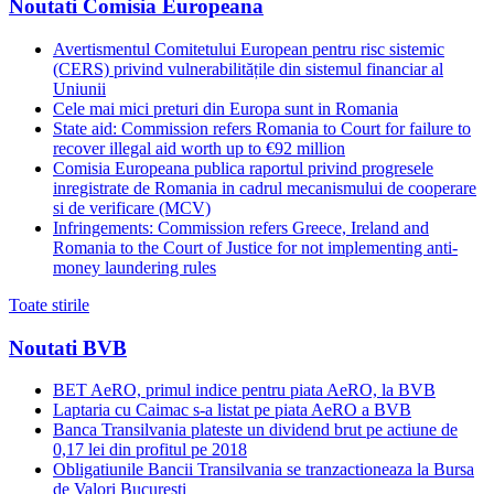
Noutati Comisia Europeana
Avertismentul Comitetului European pentru risc sistemic
(CERS) privind vulnerabilitățile din sistemul financiar al
Uniunii
Cele mai mici preturi din Europa sunt in Romania
State aid: Commission refers Romania to Court for failure to
recover illegal aid worth up to €92 million
Comisia Europeana publica raportul privind progresele
inregistrate de Romania in cadrul mecanismului de cooperare
si de verificare (MCV)
Infringements: Commission refers Greece, Ireland and
Romania to the Court of Justice for not implementing anti-
money laundering rules
Toate stirile
Noutati BVB
BET AeRO, primul indice pentru piata AeRO, la BVB
Laptaria cu Caimac s-a listat pe piata AeRO a BVB
Banca Transilvania plateste un dividend brut pe actiune de
0,17 lei din profitul pe 2018
Obligatiunile Bancii Transilvania se tranzactioneaza la Bursa
de Valori Bucuresti