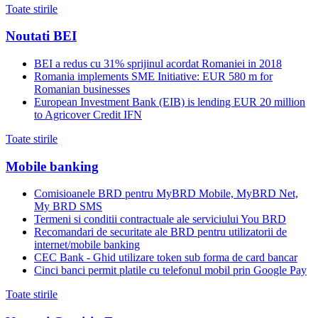
Toate stirile
Noutati BEI
BEI a redus cu 31% sprijinul acordat Romaniei in 2018
Romania implements SME Initiative: EUR 580 m for
Romanian businesses
European Investment Bank (EIB) is lending EUR 20 million
to Agricover Credit IFN
Toate stirile
Mobile banking
Comisioanele BRD pentru MyBRD Mobile, MyBRD Net,
My BRD SMS
Termeni si conditii contractuale ale serviciului You BRD
Recomandari de securitate ale BRD pentru utilizatorii de
internet/mobile banking
CEC Bank - Ghid utilizare token sub forma de card bancar
Cinci banci permit platile cu telefonul mobil prin Google Pay
Toate stirile