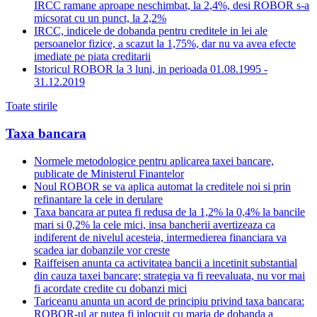
IRCC ramane aproape neschimbat, la 2,4%, desi ROBOR s-a
micsorat cu un punct, la 2,2%
IRCC, indicele de dobanda pentru creditele in lei ale
persoanelor fizice, a scazut la 1,75%, dar nu va avea efecte
imediate pe piata creditarii
Istoricul ROBOR la 3 luni, in perioada 01.08.1995 -
31.12.2019
Toate stirile
Taxa bancara
Normele metodologice pentru aplicarea taxei bancare,
publicate de Ministerul Finantelor
Noul ROBOR se va aplica automat la creditele noi si prin
refinantare la cele in derulare
Taxa bancara ar putea fi redusa de la 1,2% la 0,4% la bancile
mari si 0,2% la cele mici, insa bancherii avertizeaza ca
indiferent de nivelul acesteia, intermedierea financiara va
scadea iar dobanzile vor creste
Raiffeisen anunta ca activitatea bancii a incetinit substantial
din cauza taxei bancare; strategia va fi reevaluata, nu vor mai
fi acordate credite cu dobanzi mici
Tariceanu anunta un acord de principiu privind taxa bancara:
ROBOR-ul ar putea fi inlocuit cu marja de dobanda a