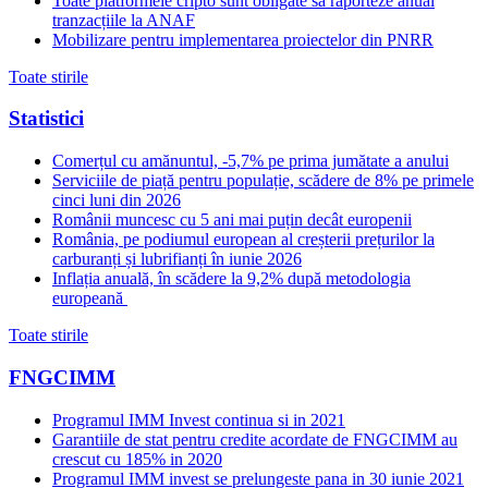
Toate platformele cripto sunt obligate să raporteze anual
tranzacțiile la ANAF
Mobilizare pentru implementarea proiectelor din PNRR
Toate stirile
Statistici
Comerțul cu amănuntul, -5,7% pe prima jumătate a anului
Serviciile de piață pentru populație, scădere de 8% pe primele
cinci luni din 2026
Românii muncesc cu 5 ani mai puțin decât europenii
România, pe podiumul european al creșterii prețurilor la
carburanți și lubrifianți în iunie 2026
Inflația anuală, în scădere la 9,2% după metodologia
europeană
Toate stirile
FNGCIMM
Programul IMM Invest continua si in 2021
Garantiile de stat pentru credite acordate de FNGCIMM au
crescut cu 185% in 2020
Programul IMM invest se prelungeste pana in 30 iunie 2021