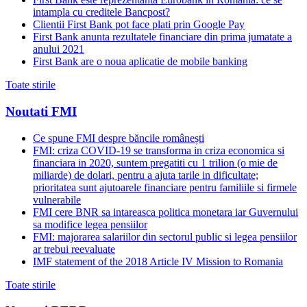
intampla cu creditele Bancpost?
Clientii First Bank pot face plati prin Google Pay
First Bank anunta rezultatele financiare din prima jumatate a
anului 2021
First Bank are o noua aplicatie de mobile banking
Toate stirile
Noutati FMI
Ce spune FMI despre băncile românești
FMI: criza COVID-19 se transforma in criza economica si
financiara in 2020, suntem pregatiti cu 1 trilion (o mie de
miliarde) de dolari, pentru a ajuta tarile in dificultate;
prioritatea sunt ajutoarele financiare pentru familiile si firmele
vulnerabile
FMI cere BNR sa intareasca politica monetara iar Guvernului
sa modifice legea pensiilor
FMI: majorarea salariilor din sectorul public si legea pensiilor
ar trebui reevaluate
IMF statement of the 2018 Article IV Mission to Romania
Toate stirile