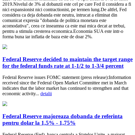
2019.Nivelul de 3% al dobanzii este cel pe care Fed il considera a fi
nici expansionist nici contractionist, pe termen lung.De altfel, Fed
considera ca deja dobanda este neutra, intrucat a eliminat din
comunicat expresia "dobanda de politica monetara este
acomodativa", ceea ce inseamna ca este mai mica decat ar trebui,
pentru a stimula cresterea economica.Economia SUA este intr-o
forma buna iar inflatia de baza este de doar 2%.
Federal Reserve decided to maintain the target range
for the federal funds rate at 1-1/2 to 1-3/4 percent
Federal Reserve issues FOMC statement (press release):Information
received since the Federal Open Market Committee met in March
indicates that the labor market has continued to strengthen and that
economic activity...
detalii
Federal Reserve majoreaza dobanda de referinta
pentru dolar la 1,5% - 1,75%
Federal Reserve (Fed), banca centrala a Statelor Unite, a majorat