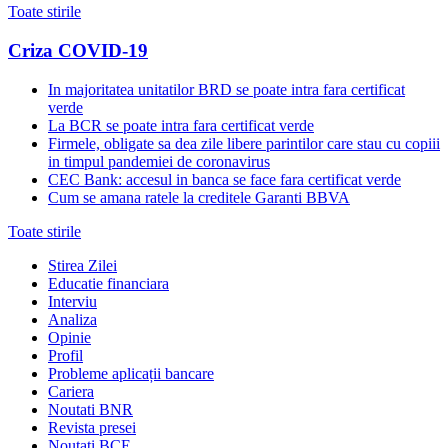
Toate stirile
Criza COVID-19
In majoritatea unitatilor BRD se poate intra fara certificat
verde
La BCR se poate intra fara certificat verde
Firmele, obligate sa dea zile libere parintilor care stau cu copiii
in timpul pandemiei de coronavirus
CEC Bank: accesul in banca se face fara certificat verde
Cum se amana ratele la creditele Garanti BBVA
Toate stirile
Stirea Zilei
Educatie financiara
Interviu
Analiza
Opinie
Profil
Probleme aplicații bancare
Cariera
Noutati BNR
Revista presei
Noutati BCE