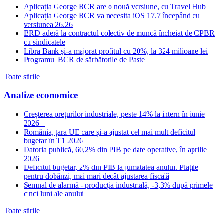
Aplicația George BCR are o nouă versiune, cu Travel Hub
Aplicația George BCR va necesita iOS 17.7 începând cu
versiunea 26.26
BRD aderă la contractul colectiv de muncă încheiat de CPBR
cu sindicatele
Libra Bank și-a majorat profitul cu 20%, la 324 milioane lei
Programul BCR de sărbătorile de Paște
Toate stirile
Analize economice
Creșterea prețurilor industriale, peste 14% la intern în iunie
2026
România, țara UE care și-a ajustat cel mai mult deficitul
bugetar în T1 2026
Datoria publică, 60,2% din PIB pe date operative, în aprilie
2026
Deficitul bugetar, 2% din PIB la jumătatea anului. Plățile
pentru dobânzi, mai mari decât ajustarea fiscală
Semnal de alarmă - producția industrială, -3,3% după primele
cinci luni ale anului
Toate stirile