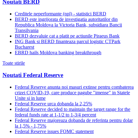
Noutati BERD
Creditele neperformante (npl) - statistici BERD
BERD este ingrijorata de investigatia autoritatilor din
Republica Moldova la Victoria Bank, subsidiara Bancii
Transilvania
BERD dezvaluie cat a platit pe actiunile Piraeus Bank
ING Bank si BERD finanteaza parcul logistic CTPark
Bucharest
EBRD hails Moldova banking breakthrough
Toate stirile
Noutati Federal Reserve
Federal Reserve anunta noi masuri extinse pentru combaterea
crizei COVID-19, care produce pagube "imense" in Statele
Unite si in lume
Federal Reserve urca dobanda la 2,25%
Federal Reserve decided to maintain the target range for the
federal funds rate at 1-1/2 to 1-3/4 percent
Federal Reserve majoreaza dobanda de referinta pentru dolar
la 1,5% - 1,75%
Federal Reserve issues FOMC statement