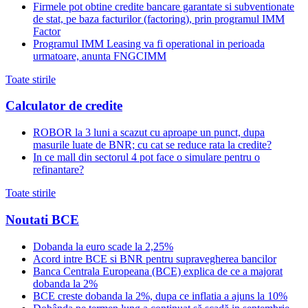
Firmele pot obtine credite bancare garantate si subventionate
de stat, pe baza facturilor (factoring), prin programul IMM
Factor
Programul IMM Leasing va fi operational in perioada
urmatoare, anunta FNGCIMM
Toate stirile
Calculator de credite
ROBOR la 3 luni a scazut cu aproape un punct, dupa
masurile luate de BNR; cu cat se reduce rata la credite?
In ce mall din sectorul 4 pot face o simulare pentru o
refinantare?
Toate stirile
Noutati BCE
Dobanda la euro scade la 2,25%
Acord intre BCE si BNR pentru supravegherea bancilor
Banca Centrala Europeana (BCE) explica de ce a majorat
dobanda la 2%
BCE creste dobanda la 2%, dupa ce inflatia a ajuns la 10%