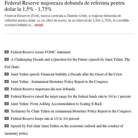
Federal Reserve majoreaza dobanda de referinta pentru
dolar la 1,5% - 1,75%
Federal Reserve (Fed), banca centrala a Statelor Unite, a majorat dobanda de
referinta pentru dolar cu un sfert de punct, la un interval de 1,5%-1,75%, in conditiile
cresterii inflatiei si...
detalii
Federal Reserve issues FOMC statement
A Challenging Decade and a Question for the Future (speech by Janet Yellen, The
Fed chair)
Janet Yellen speech: Financial Stability a Decade after the Onset of the Crisis
Janet Yellen - Semiannual Monetary Policy Report to the Congress
Federal Reserve majoreaza din nou dobanda
Federal Reserve raised the target range for the federal funds rate to 3/4 to 1 percent
Janet Yellen: From Adding Accommodation to Scaling It Back
Testimony by Chair Yellen on semiannual Monetary Policy Report to the Congress
Federal Reserve keeps rate at 1/2 to 3/4 percent
Speech by Fed chair Janet Yellen on the economic outlook and the conduct of
monetary policy