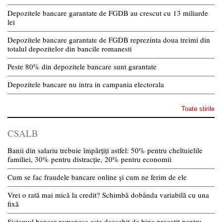
Depozitele bancare garantate de FGDB au crescut cu 13 miliarde
lei
Depozitele bancare garantate de FGDB reprezinta doua treimi din
totalul depozitelor din bancile romanesti
Peste 80% din depozitele bancare sunt garantate
Depozitele bancare nu intra in campania electorala
Toate stirile
CSALB
Banii din salariu trebuie împărțiți astfel: 50% pentru cheltuielile
familiei, 30% pentru distracție, 20% pentru economii
Cum se fac fraudele bancare online și cum ne ferim de ele
Vrei o rată mai mică la credit? Schimbă dobânda variabilă cu una
fixă
Sistemul bancar romanesc este deosebit de bine pregatit pentru