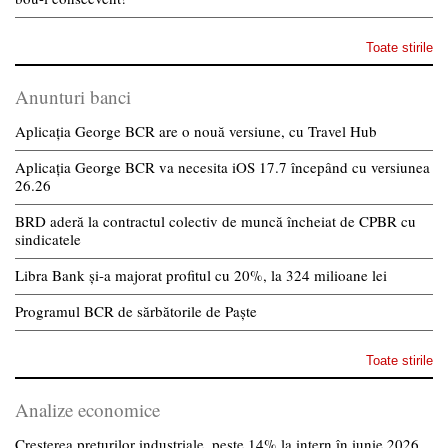
Toate stirile
Anunturi banci
Aplicația George BCR are o nouă versiune, cu Travel Hub
Aplicația George BCR va necesita iOS 17.7 începând cu versiunea
26.26
BRD aderă la contractul colectiv de muncă încheiat de CPBR cu
sindicatele
Libra Bank și-a majorat profitul cu 20%, la 324 milioane lei
Programul BCR de sărbătorile de Paște
Toate stirile
Analize economice
Creșterea prețurilor industriale, peste 14% la intern în iunie 2026