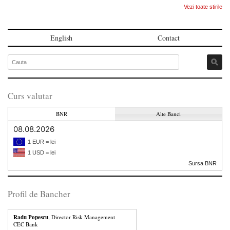
Vezi toate stirile
English
Contact
Curs valutar
BNR
Alte Banci
08.08.2026
1 EUR = lei
1 USD = lei
Sursa BNR
Profil de Bancher
Radu Popescu
, Director Risk Management
CEC Bank