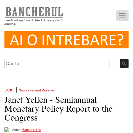
Lauda mă rușinează, fiindcă o cerșesc în
ascuns.
|
BANCI
Noutati Federal Reserve
Janet Yellen - Semiannual
Monetary Policy Report to the
Congress
Autor:
Bancherul.ro