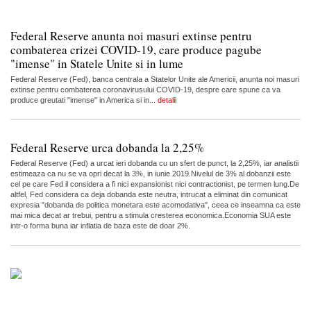
Federal Reserve anunta noi masuri extinse pentru
combaterea crizei COVID-19, care produce pagube
"imense" in Statele Unite si in lume
Federal Reserve (Fed), banca centrala a Statelor Unite ale Americii, anunta noi masuri
extinse pentru combaterea coronavirusului COVID-19, despre care spune ca va
produce greutati "imense" in America si in...
detalii
Federal Reserve urca dobanda la 2,25%
Federal Reserve (Fed) a urcat ieri dobanda cu un sfert de punct, la 2,25%, iar analistii
estimeaza ca nu se va opri decat la 3%, in iunie 2019.Nivelul de 3% al dobanzii este
cel pe care Fed il considera a fi nici expansionist nici contractionist, pe termen lung.De
altfel, Fed considera ca deja dobanda este neutra, intrucat a eliminat din comunicat
expresia "dobanda de politica monetara este acomodativa", ceea ce inseamna ca este
mai mica decat ar trebui, pentru a stimula cresterea economica.Economia SUA este
intr-o forma buna iar inflatia de baza este de doar 2%.