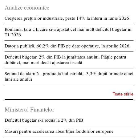
Analize economice
Creșterea prețurilor industriale, peste 14% la intern în iunie 2026
România, țara UE care și-a ajustat cel mai mult deficitul bugetar în
T1 2026
Datoria publică, 60,2% din PIB pe date operative, în aprilie 2026
Deficitul bugetar, 2% din PIB la jumătatea anului. Plățile pentru
dobânzi, mai mari decât ajustarea fiscală
Semnal de alarmă - producția industrială, -3,3% după primele cinci
luni ale anului
Toate stirile
Ministerul Finantelor
Deficitul bugetar s-a redus la 2% din PIB
Măsuri pentru accelerarea absorbției fondurilor europene