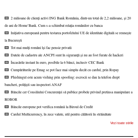
2 milioane de clienți activi ING Bank România, dintr-un total de 2,2 milioane, și 20
de ani de Home’Bank. Cum s-a schimbat relația românilor cu banca
Inițiativa europeană pentru testarea portofelului UE de identitate digitală se reunește
la București
Tot mai mulți români își fac pensie privată
Datele de cadastru ale ANCPI sunt în siguranță și nu au fost furate de hackeri
Încasările instant în euro, posibile la 6 bănci, inclusiv CEC Bank
Cumpărăturile pe Emag se pot face mai simplu decât cu cardul, prin Ropay
Phishingul este acum vishing prin spoofing: escrocii se dau la telefon drept
bancheri, polițiști sau inspectori ANAF
Băncile cer Consiliului Concurenței să publice probele privind pretinsa manipulare a
ROBOR
Băncile europene pot verifica românii la Biroul de Credit
Cardul Multicurrency, în zece valute, util pentru călătorii în străinătate
Vezi toate stirile