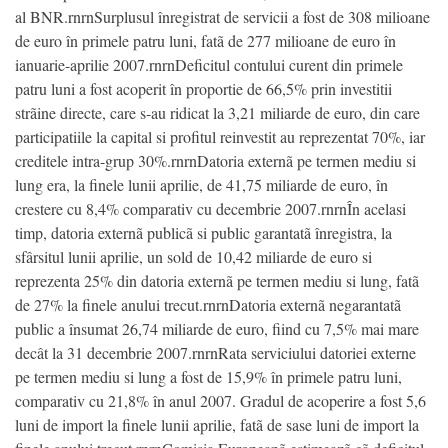
al BNR.rnrnSurplusul înregistrat de servicii a fost de 308 milioane
de euro în primele patru luni, fatã de 277 milioane de euro în
ianuarie-aprilie 2007.rnrnDeficitul contului curent din primele
patru luni a fost acoperit în proportie de 66,5% prin investitii
strãine directe, care s-au ridicat la 3,21 miliarde de euro, din care
participatiile la capital si profitul reinvestit au reprezentat 70%, iar
creditele intra-grup 30%.rnrnDatoria externã pe termen mediu si
lung era, la finele lunii aprilie, de 41,75 miliarde de euro, în
crestere cu 8,4% comparativ cu decembrie 2007.rnrnÎn acelasi
timp, datoria externã publicã si public garantatã înregistra, la
sfârsitul lunii aprilie, un sold de 10,42 miliarde de euro si
reprezenta 25% din datoria externã pe termen mediu si lung, fatã
de 27% la finele anului trecut.rnrnDatoria externã negarantatã
public a însumat 26,74 miliarde de euro, fiind cu 7,5% mai mare
decât la 31 decembrie 2007.rnrnRata serviciului datoriei externe
pe termen mediu si lung a fost de 15,9% în primele patru luni,
comparativ cu 21,8% în anul 2007. Gradul de acoperire a fost 5,6
luni de import la finele lunii aprilie, fatã de sase luni de import la