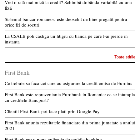
Vrei o rată mai mică la credit? Schimbă dobânda variabilă cu una
fixă
Sistemul bancar romanesc este deosebit de bine pregatit pentru
orice fel de socuri
La CSALB poti castiga un litigiu cu banca pe care l-ai pierde in
instanta
Toate stirile
First Bank
Ce trebuie sa faca cei care au asigurare la credit emisa de Euroins
First Bank este reprezentanta Eurobank in Romania: ce se intampla
cu creditele Bancpost?
Clientii First Bank pot face plati prin Google Pay
First Bank anunta rezultatele financiare din prima jumatate a anului
2021
First Bank are o noua aplicatie de mobile banking