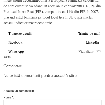
finele anului trecut.rnrnComisia Europeanã estimeazã cã deficitul
de cont curent se va adânci în acest an la echivalentul a 16,1% din
Produsul Intern Brut (PIB), comparativ cu 14% din PIB în 2007,
plasând astfel România pe locul locul trei în UE dupã nivelul
acestui indicator macroeconomic.
Tipareste detalii
Trimite pe mail
Facebook
LinkedIn
WhatsApp
Vizualizari:
722
Taguri:
Comentarii
Nu există comentarii pentru această știre.
Adauga un comentariu
Nume *: