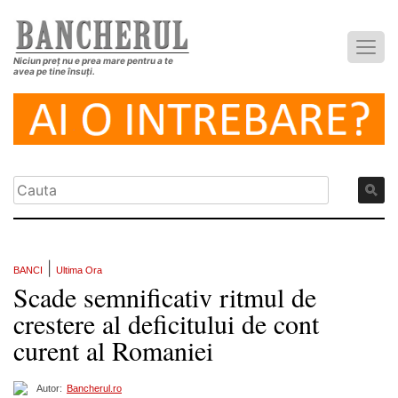
Niciun preț nu e prea mare pentru a te
avea pe tine însuți.
|
BANCI
Ultima Ora
Scade semnificativ ritmul de
crestere al deficitului de cont
curent al Romaniei
Autor:
Bancherul.ro