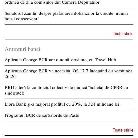
ordinea de zi a comisiilor din Camera Deputatilor
Senatorul Zamfir, despre plafonarea dobanzilor la credite: numai
bou-i consecvent!
Toate stirile
Anunturi banci
Aplicația George BCR are o nouă versiune, cu Travel Hub
Aplicația George BCR va necesita iOS 17.7 începând cu versiunea
26.26
BRD aderă la contractul colectiv de muncă încheiat de CPBR cu
sindicatele
Libra Bank și-a majorat profitul cu 20%, la 324 milioane lei
Programul BCR de sărbătorile de Paște
Toate stirile