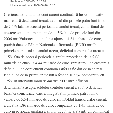
Publicat la: 2008-06-16 18:18
Ultima actualizare: 2008-06-16 18:18
Cresterea deficitului de cont curent continuã sã fie semnificativ
mai redusã decât anul trecut, avansul din primele patru luni fiind
de 7,5% fata de aceeasi perioada a anului trecut, cand ritmul de
crestere era de nu mai putin de 115% fata de primele luni din
2006.rnrnValoarea deficitului a ajuns la 4,84 miliarde de euro,
potrivit datelor Bãncii Nationale a României (BNR).rnrnÎn
primele patru luni ale anului trecut, deficitul comercial a urcat cu
115% fata de aceeasi perioada a anului precedent, de la 2,06
miliarde de euro, la 4,44 miliarde de euro. rnrnRitmul de crestere a
deficitului de cont curent continuã astfel sã fie din ce în ce mai
lent, dupã ce în primul trimestru a fost de 10,9%, comparativ cu
125% în intervalul ianuarie-martie 2007.rnrnInfluenta
determinantã asupra soldului contului curent a avut-o deficitul
balantei comerciale, care a înregistrat în primele patru luni o
valoare de 5,54 miliarde de euro. rnrnSoldul transferurilor curente
a urcat la 1,86 miliarde de euro, comparativ cu 1,45 miliarde de
euro în perioada similarã a anului trecut, se aratã într-un comunicat