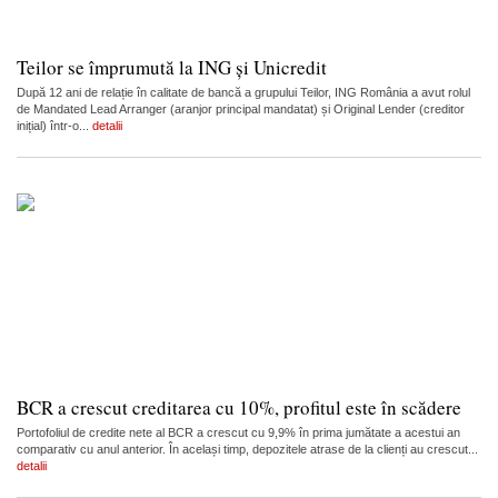
Teilor se împrumută la ING și Unicredit
După 12 ani de relație în calitate de bancă a grupului Teilor, ING România a avut rolul
de Mandated Lead Arranger (aranjor principal mandatat) și Original Lender (creditor
inițial) într-o...
detalii
BCR a crescut creditarea cu 10%, profitul este în scădere
Portofoliul de credite nete al BCR a crescut cu 9,9% în prima jumătate a acestui an
comparativ cu anul anterior. În același timp, depozitele atrase de la clienți au crescut...
detalii