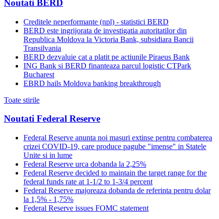
Noutati BERD
Creditele neperformante (npl) - statistici BERD
BERD este ingrijorata de investigatia autoritatilor din
Republica Moldova la Victoria Bank, subsidiara Bancii
Transilvania
BERD dezvaluie cat a platit pe actiunile Piraeus Bank
ING Bank si BERD finanteaza parcul logistic CTPark
Bucharest
EBRD hails Moldova banking breakthrough
Toate stirile
Noutati Federal Reserve
Federal Reserve anunta noi masuri extinse pentru combaterea
crizei COVID-19, care produce pagube "imense" in Statele
Unite si in lume
Federal Reserve urca dobanda la 2,25%
Federal Reserve decided to maintain the target range for the
federal funds rate at 1-1/2 to 1-3/4 percent
Federal Reserve majoreaza dobanda de referinta pentru dolar
la 1,5% - 1,75%
Federal Reserve issues FOMC statement