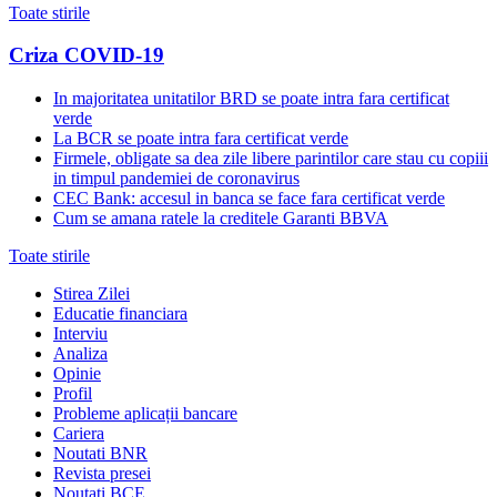
Toate stirile
Criza COVID-19
In majoritatea unitatilor BRD se poate intra fara certificat
verde
La BCR se poate intra fara certificat verde
Firmele, obligate sa dea zile libere parintilor care stau cu copiii
in timpul pandemiei de coronavirus
CEC Bank: accesul in banca se face fara certificat verde
Cum se amana ratele la creditele Garanti BBVA
Toate stirile
Stirea Zilei
Educatie financiara
Interviu
Analiza
Opinie
Profil
Probleme aplicații bancare
Cariera
Noutati BNR
Revista presei
Noutati BCE