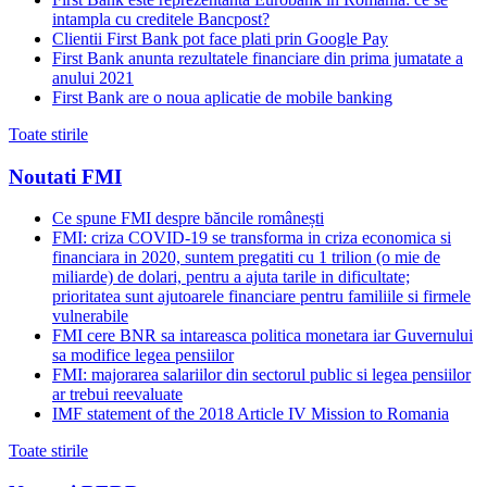
intampla cu creditele Bancpost?
Clientii First Bank pot face plati prin Google Pay
First Bank anunta rezultatele financiare din prima jumatate a
anului 2021
First Bank are o noua aplicatie de mobile banking
Toate stirile
Noutati FMI
Ce spune FMI despre băncile românești
FMI: criza COVID-19 se transforma in criza economica si
financiara in 2020, suntem pregatiti cu 1 trilion (o mie de
miliarde) de dolari, pentru a ajuta tarile in dificultate;
prioritatea sunt ajutoarele financiare pentru familiile si firmele
vulnerabile
FMI cere BNR sa intareasca politica monetara iar Guvernului
sa modifice legea pensiilor
FMI: majorarea salariilor din sectorul public si legea pensiilor
ar trebui reevaluate
IMF statement of the 2018 Article IV Mission to Romania
Toate stirile