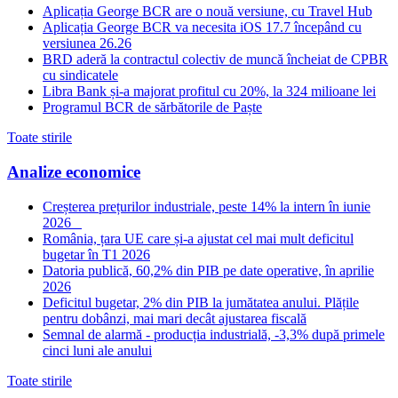
Aplicația George BCR are o nouă versiune, cu Travel Hub
Aplicația George BCR va necesita iOS 17.7 începând cu
versiunea 26.26
BRD aderă la contractul colectiv de muncă încheiat de CPBR
cu sindicatele
Libra Bank și-a majorat profitul cu 20%, la 324 milioane lei
Programul BCR de sărbătorile de Paște
Toate stirile
Analize economice
Creșterea prețurilor industriale, peste 14% la intern în iunie
2026
România, țara UE care și-a ajustat cel mai mult deficitul
bugetar în T1 2026
Datoria publică, 60,2% din PIB pe date operative, în aprilie
2026
Deficitul bugetar, 2% din PIB la jumătatea anului. Plățile
pentru dobânzi, mai mari decât ajustarea fiscală
Semnal de alarmă - producția industrială, -3,3% după primele
cinci luni ale anului
Toate stirile