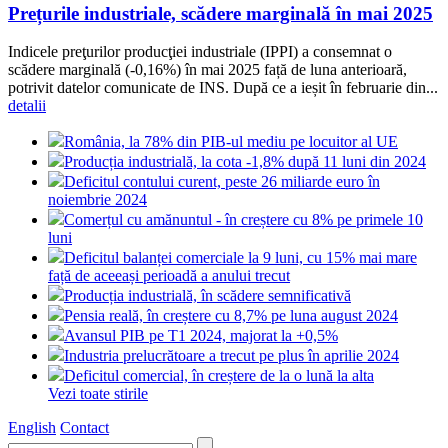
Prețurile industriale, scădere marginală în mai 2025
Indicele preţurilor producţiei industriale (IPPI) a consemnat o
scădere marginală (-0,16%) în mai 2025 față de luna anterioară,
potrivit datelor comunicate de INS. După ce a ieșit în februarie din...
detalii
România, la 78% din PIB-ul mediu pe locuitor al UE
Producția industrială, la cota -1,8% după 11 luni din 2024
Deficitul contului curent, peste 26 miliarde euro în
noiembrie 2024
Comerțul cu amănuntul - în creștere cu 8% pe primele 10
luni
Deficitul balanței comerciale la 9 luni, cu 15% mai mare
față de aceeași perioadă a anului trecut
Producția industrială, în scădere semnificativă
Pensia reală, în creștere cu 8,7% pe luna august 2024
Avansul PIB pe T1 2024, majorat la +0,5%
Industria prelucrătoare a trecut pe plus în aprilie 2024
Deficitul comercial, în creștere de la o lună la alta
Vezi toate stirile
English
Contact