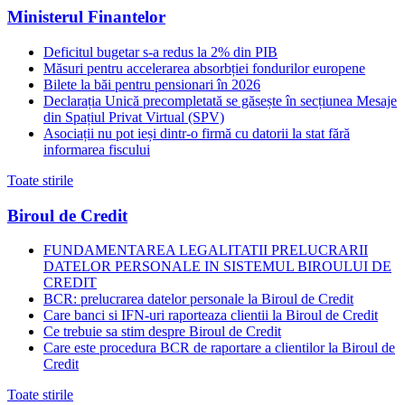
Ministerul Finantelor
Deficitul bugetar s-a redus la 2% din PIB
Măsuri pentru accelerarea absorbției fondurilor europene
Bilete la băi pentru pensionari în 2026
Declarația Unică precompletată se găsește în secțiunea Mesaje
din Spațiul Privat Virtual (SPV)
Asociații nu pot ieși dintr-o firmă cu datorii la stat fără
informarea fiscului
Toate stirile
Biroul de Credit
FUNDAMENTAREA LEGALITATII PRELUCRARII
DATELOR PERSONALE IN SISTEMUL BIROULUI DE
CREDIT
BCR: prelucrarea datelor personale la Biroul de Credit
Care banci si IFN-uri raporteaza clientii la Biroul de Credit
Ce trebuie sa stim despre Biroul de Credit
Care este procedura BCR de raportare a clientilor la Biroul de
Credit
Toate stirile