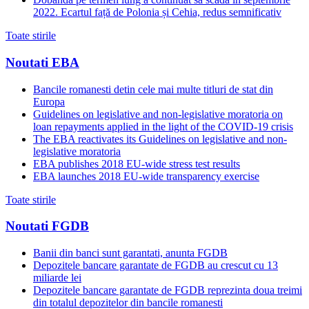
2022. Ecartul față de Polonia și Cehia, redus semnificativ
Toate stirile
Noutati EBA
Bancile romanesti detin cele mai multe titluri de stat din
Europa
Guidelines on legislative and non-legislative moratoria on
loan repayments applied in the light of the COVID-19 crisis
The EBA reactivates its Guidelines on legislative and non-
legislative moratoria
EBA publishes 2018 EU-wide stress test results
EBA launches 2018 EU-wide transparency exercise
Toate stirile
Noutati FGDB
Banii din banci sunt garantati, anunta FGDB
Depozitele bancare garantate de FGDB au crescut cu 13
miliarde lei
Depozitele bancare garantate de FGDB reprezinta doua treimi
din totalul depozitelor din bancile romanesti