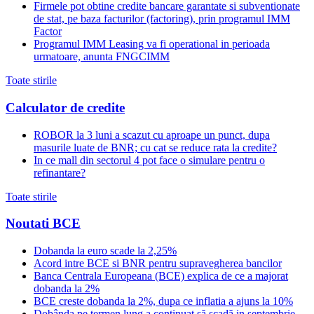
Firmele pot obtine credite bancare garantate si subventionate
de stat, pe baza facturilor (factoring), prin programul IMM
Factor
Programul IMM Leasing va fi operational in perioada
urmatoare, anunta FNGCIMM
Toate stirile
Calculator de credite
ROBOR la 3 luni a scazut cu aproape un punct, dupa
masurile luate de BNR; cu cat se reduce rata la credite?
In ce mall din sectorul 4 pot face o simulare pentru o
refinantare?
Toate stirile
Noutati BCE
Dobanda la euro scade la 2,25%
Acord intre BCE si BNR pentru supravegherea bancilor
Banca Centrala Europeana (BCE) explica de ce a majorat
dobanda la 2%
BCE creste dobanda la 2%, dupa ce inflatia a ajuns la 10%
Dobânda pe termen lung a continuat să scadă in septembrie