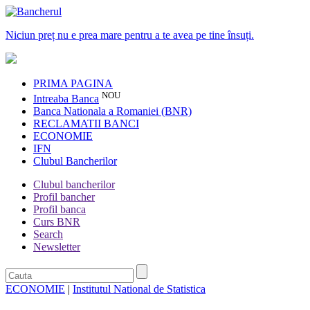
Niciun preț nu e prea mare pentru a te avea pe tine însuți.
PRIMA PAGINA
NOU
Intreaba Banca
Banca Nationala a Romaniei (BNR)
RECLAMATII BANCI
ECONOMIE
IFN
Clubul Bancherilor
Clubul bancherilor
Profil bancher
Profil banca
Curs BNR
Search
Newsletter
ECONOMIE
|
Institutul National de Statistica