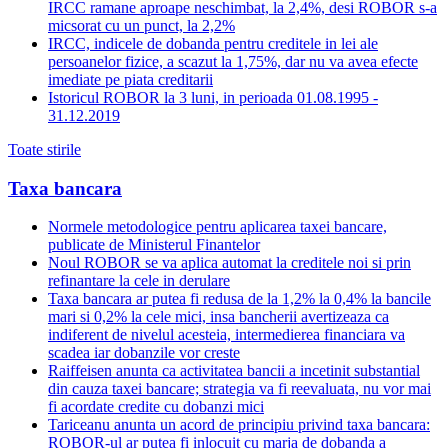
IRCC ramane aproape neschimbat, la 2,4%, desi ROBOR s-a
micsorat cu un punct, la 2,2%
IRCC, indicele de dobanda pentru creditele in lei ale
persoanelor fizice, a scazut la 1,75%, dar nu va avea efecte
imediate pe piata creditarii
Istoricul ROBOR la 3 luni, in perioada 01.08.1995 -
31.12.2019
Toate stirile
Taxa bancara
Normele metodologice pentru aplicarea taxei bancare,
publicate de Ministerul Finantelor
Noul ROBOR se va aplica automat la creditele noi si prin
refinantare la cele in derulare
Taxa bancara ar putea fi redusa de la 1,2% la 0,4% la bancile
mari si 0,2% la cele mici, insa bancherii avertizeaza ca
indiferent de nivelul acesteia, intermedierea financiara va
scadea iar dobanzile vor creste
Raiffeisen anunta ca activitatea bancii a incetinit substantial
din cauza taxei bancare; strategia va fi reevaluata, nu vor mai
fi acordate credite cu dobanzi mici
Tariceanu anunta un acord de principiu privind taxa bancara:
ROBOR-ul ar putea fi inlocuit cu marja de dobanda a