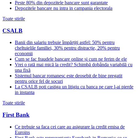
Peste 80% din depozitele bancare sunt garantate
Depozitele bancare nu intra in campania electorala
Toate stirile
CSALB
Banii din salariu trebuie împărțiți astfel: 50% pentru
cheltuielile familiei, 30% pentru distracție, 20% pentru
economii
Cum se fac fraudele bancare online și cum ne ferim de ele
Vrei o rată mai mică la credit? Schimbă dobânda variabilă cu
una fixă
Sistemul bancar romanesc este deosebit de bine pregatit
pentru orice fel de socuri
La CSALB poti castiga un litigiu cu banca pe care l-ai pierde
in instanta
Toate stirile
First Bank
Ce trebuie sa faca cei care au asigurare la credit emisa de
Euroins
First Bank este reprezentanta Eurobank in Romania: ce se