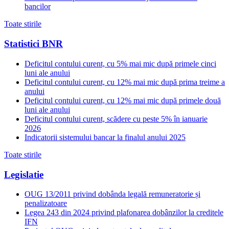
bancilor
Toate stirile
Statistici BNR
Deficitul contului curent, cu 5% mai mic după primele cinci
luni ale anului
Deficitul contului curent, cu 12% mai mic după prima treime a
anului
Deficitul contului curent, cu 12% mai mic după primele două
luni ale anului
Deficitul contului curent, scădere cu peste 5% în ianuarie
2026
Indicatorii sistemului bancar la finalul anului 2025
Toate stirile
Legislatie
OUG 13/2011 privind dobânda legală remuneratorie și
penalizatoare
Legea 243 din 2024 privind plafonarea dobânzilor la creditele
IFN