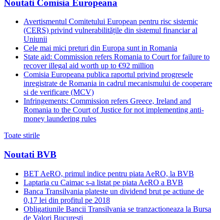
Noutati Comisia Europeana
Avertismentul Comitetului European pentru risc sistemic
(CERS) privind vulnerabilitățile din sistemul financiar al
Uniunii
Cele mai mici preturi din Europa sunt in Romania
State aid: Commission refers Romania to Court for failure to
recover illegal aid worth up to €92 million
Comisia Europeana publica raportul privind progresele
inregistrate de Romania in cadrul mecanismului de cooperare
si de verificare (MCV)
Infringements: Commission refers Greece, Ireland and
Romania to the Court of Justice for not implementing anti-
money laundering rules
Toate stirile
Noutati BVB
BET AeRO, primul indice pentru piata AeRO, la BVB
Laptaria cu Caimac s-a listat pe piata AeRO a BVB
Banca Transilvania plateste un dividend brut pe actiune de
0,17 lei din profitul pe 2018
Obligatiunile Bancii Transilvania se tranzactioneaza la Bursa
de Valori Bucuresti