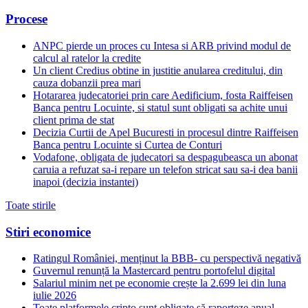
Procese
ANPC pierde un proces cu Intesa si ARB privind modul de
calcul al ratelor la credite
Un client Credius obtine in justitie anularea creditului, din
cauza dobanzii prea mari
Hotararea judecatoriei prin care Aedificium, fosta Raiffeisen
Banca pentru Locuinte, si statul sunt obligati sa achite unui
client prima de stat
Decizia Curtii de Apel Bucuresti in procesul dintre Raiffeisen
Banca pentru Locuinte si Curtea de Conturi
Vodafone, obligata de judecatori sa despagubeasca un abonat
caruia a refuzat sa-i repare un telefon stricat sau sa-i dea banii
inapoi (decizia instantei)
Toate stirile
Stiri economice
Ratingul României, menținut la BBB- cu perspectivă negativă
Guvernul renunță la Mastercard pentru portofelul digital
Salariul minim net pe economie crește la 2.699 lei din luna
iulie 2026
Toate platformele cripto sunt obligate să raporteze anual