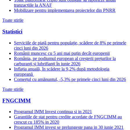
tranzacțiile la ANAF
Mobilizare pentru implementarea proiectelor din PNRR
Toate stirile
Statistici
Serviciile de piață pentru populație, scădere de 8% pe primele
cinci luni din 2026
Românii muncesc cu 5 ani mai puțin decât europenii
România, pe podiumul european al creșterii prețurilor la
carburanți și lubrifianți în iunie 2026
Inflația anuală, în scădere la 9,2% după metodologia
europeană
Comerțul cu amănuntul, -5,3% pe primele cinci luni din 2026
Toate stirile
FNGCIMM
Programul IMM Invest continua si in 2021
Garantiile de stat pentru credite acordate de FNGCIMM au
crescut cu 185% in 2020
Programul IMM invest se prelungeste pana in 30 iunie 2021