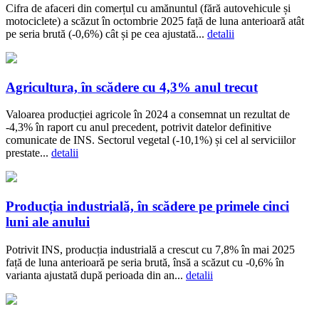
Cifra de afaceri din comerțul cu amănuntul (fără autovehicule și
motociclete) a scăzut în octombrie 2025 față de luna anterioară atât
pe seria brută (-0,6%) cât și pe cea ajustată...
detalii
Agricultura, în scădere cu 4,3% anul trecut
Valoarea producției agricole în 2024 a consemnat un rezultat de
-4,3% în raport cu anul precedent, potrivit datelor definitive
comunicate de INS. Sectorul vegetal (-10,1%) și cel al serviciilor
prestate...
detalii
Producția industrială, în scădere pe primele cinci
luni ale anului
Potrivit INS, producția industrială a crescut cu 7,8% în mai 2025
față de luna anterioară pe seria brută, însă a scăzut cu -0,6% în
varianta ajustată după perioada din an...
detalii