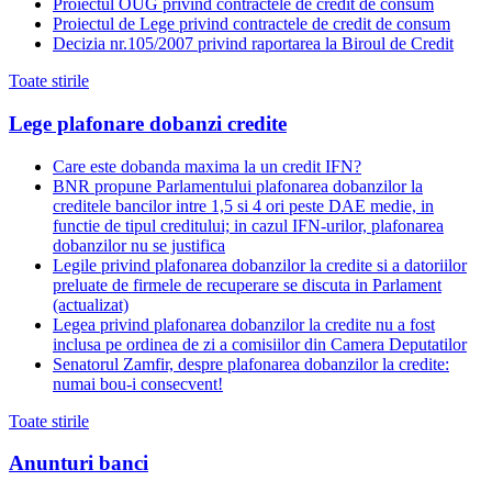
Proiectul OUG privind contractele de credit de consum
Proiectul de Lege privind contractele de credit de consum
Decizia nr.105/2007 privind raportarea la Biroul de Credit
Toate stirile
Lege plafonare dobanzi credite
Care este dobanda maxima la un credit IFN?
BNR propune Parlamentului plafonarea dobanzilor la
creditele bancilor intre 1,5 si 4 ori peste DAE medie, in
functie de tipul creditului; in cazul IFN-urilor, plafonarea
dobanzilor nu se justifica
Legile privind plafonarea dobanzilor la credite si a datoriilor
preluate de firmele de recuperare se discuta in Parlament
(actualizat)
Legea privind plafonarea dobanzilor la credite nu a fost
inclusa pe ordinea de zi a comisiilor din Camera Deputatilor
Senatorul Zamfir, despre plafonarea dobanzilor la credite:
numai bou-i consecvent!
Toate stirile
Anunturi banci