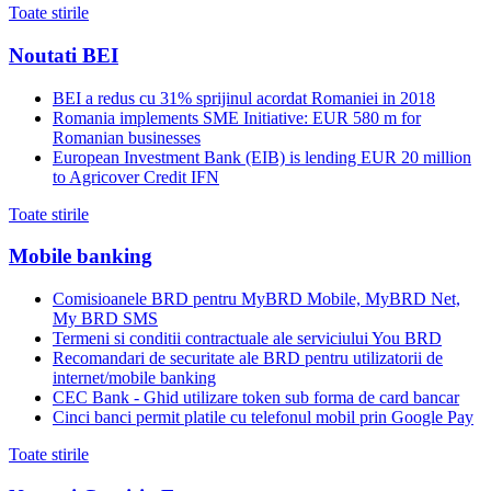
Toate stirile
Noutati BEI
BEI a redus cu 31% sprijinul acordat Romaniei in 2018
Romania implements SME Initiative: EUR 580 m for
Romanian businesses
European Investment Bank (EIB) is lending EUR 20 million
to Agricover Credit IFN
Toate stirile
Mobile banking
Comisioanele BRD pentru MyBRD Mobile, MyBRD Net,
My BRD SMS
Termeni si conditii contractuale ale serviciului You BRD
Recomandari de securitate ale BRD pentru utilizatorii de
internet/mobile banking
CEC Bank - Ghid utilizare token sub forma de card bancar
Cinci banci permit platile cu telefonul mobil prin Google Pay
Toate stirile