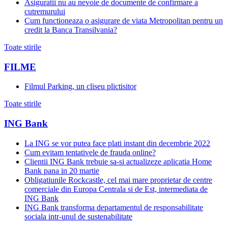
Asiguratii nu au nevoie de documente de confirmare a
cutremurului
Cum functioneaza o asigurare de viata Metropolitan pentru un
credit la Banca Transilvania?
Toate stirile
FILME
Filmul Parking, un cliseu plictisitor
Toate stirile
ING Bank
La ING se vor putea face plati instant din decembrie 2022
Cum evitam tentativele de frauda online?
Clientii ING Bank trebuie sa-si actualizeze aplicatia Home
Bank pana in 20 martie
Obligatiunile Rockcastle, cel mai mare proprietar de centre
comerciale din Europa Centrala si de Est, intermediata de
ING Bank
ING Bank transforma departamentul de responsabilitate
sociala intr-unul de sustenabilitate