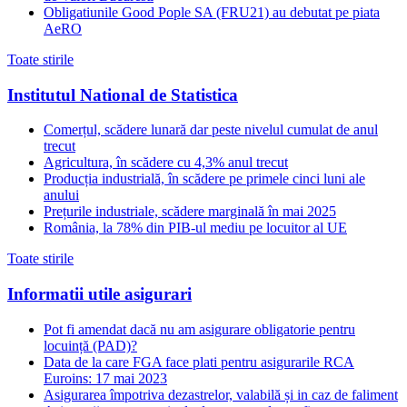
Obligatiunile Good Pople SA (FRU21) au debutat pe piata
AeRO
Toate stirile
Institutul National de Statistica
Comerțul, scădere lunară dar peste nivelul cumulat de anul
trecut
Agricultura, în scădere cu 4,3% anul trecut
Producția industrială, în scădere pe primele cinci luni ale
anului
Prețurile industriale, scădere marginală în mai 2025
România, la 78% din PIB-ul mediu pe locuitor al UE
Toate stirile
Informatii utile asigurari
Pot fi amendat dacă nu am asigurare obligatorie pentru
locuință (PAD)?
Data de la care FGA face plati pentru asigurarile RCA
Euroins: 17 mai 2023
Asigurarea împotriva dezastrelor, valabilă și in caz de faliment