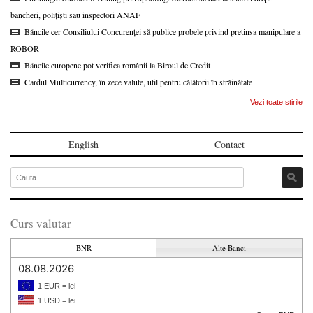
bancheri, polițiști sau inspectori ANAF
Băncile cer Consiliului Concurenței să publice probele privind pretinsa manipulare a
ROBOR
Băncile europene pot verifica românii la Biroul de Credit
Cardul Multicurrency, în zece valute, util pentru călătorii în străinătate
Vezi toate stirile
English
Contact
Curs valutar
BNR
Alte Banci
08.08.2026
1 EUR = lei
1 USD = lei