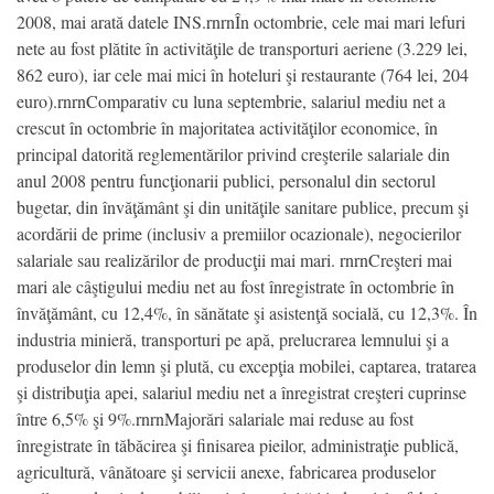
2008, mai arată datele INS.rnrnÎn octombrie, cele mai mari lefuri
nete au fost plătite în activităţile de transporturi aeriene (3.229 lei,
862 euro), iar cele mai mici în hoteluri şi restaurante (764 lei, 204
euro).rnrnComparativ cu luna septembrie, salariul mediu net a
crescut în octombrie în majoritatea activităţilor economice, în
principal datorită reglementărilor privind creşterile salariale din
anul 2008 pentru funcţionarii publici, personalul din sectorul
bugetar, din învăţământ şi din unităţile sanitare publice, precum şi
acordării de prime (inclusiv a premiilor ocazionale), negocierilor
salariale sau realizărilor de producţii mai mari. rnrnCreşteri mai
mari ale câştigului mediu net au fost înregistrate în octombrie în
învăţământ, cu 12,4%, în sănătate şi asistenţă socială, cu 12,3%. În
industria minieră, transporturi pe apă, prelucrarea lemnului şi a
produselor din lemn şi plută, cu excepţia mobilei, captarea, tratarea
şi distribuţia apei, salariul mediu net a înregistrat creşteri cuprinse
între 6,5% şi 9%.rnrnMajorări salariale mai reduse au fost
înregistrate în tăbăcirea şi finisarea pieilor, administraţie publică,
agricultură, vânătoare şi servicii anexe, fabricarea produselor