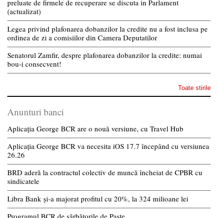
preluate de firmele de recuperare se discuta in Parlament
(actualizat)
Legea privind plafonarea dobanzilor la credite nu a fost inclusa pe
ordinea de zi a comisiilor din Camera Deputatilor
Senatorul Zamfir, despre plafonarea dobanzilor la credite: numai
bou-i consecvent!
Toate stirile
Anunturi banci
Aplicația George BCR are o nouă versiune, cu Travel Hub
Aplicația George BCR va necesita iOS 17.7 începând cu versiunea
26.26
BRD aderă la contractul colectiv de muncă încheiat de CPBR cu
sindicatele
Libra Bank și-a majorat profitul cu 20%, la 324 milioane lei
Programul BCR de sărbătorile de Paște