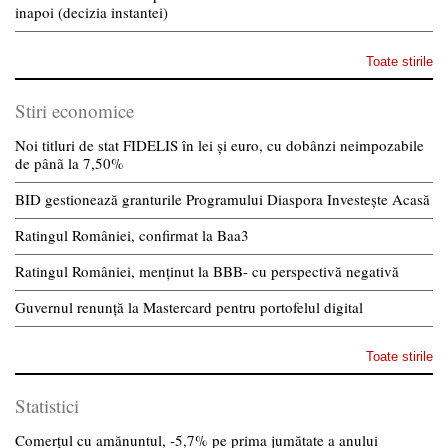
inapoi (decizia instantei)
Toate stirile
Stiri economice
Noi titluri de stat FIDELIS în lei și euro, cu dobânzi neimpozabile
de pânã la 7,50%
BID gestionează granturile Programului Diaspora Investește Acasă
Ratingul României, confirmat la Baa3
Ratingul României, menținut la BBB- cu perspectivă negativă
Guvernul renunță la Mastercard pentru portofelul digital
Toate stirile
Statistici
Comerțul cu amănuntul, -5,7% pe prima jumătate a anului