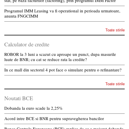
stat, pe baza facturilor (factoring), prin programul IMM Factor
Programul IMM Leasing va fi operational in perioada urmatoare,
anunta FNGCIMM
Toate stirile
Calculator de credite
ROBOR la 3 luni a scazut cu aproape un punct, dupa masurile
luate de BNR; cu cat se reduce rata la credite?
In ce mall din sectorul 4 pot face o simulare pentru o refinantare?
Toate stirile
Noutati BCE
Dobanda la euro scade la 2,25%
Acord intre BCE si BNR pentru supravegherea bancilor
Banca Centrala Europeana (BCE) explica de ce a majorat dobanda