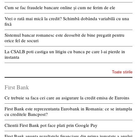
Cum se fac fraudele bancare online și cum ne ferim de ele
Vrei o rată mai mică la credit? Schimbă dobânda variabilă cu una
fixă
Sistemul bancar romanesc este deosebit de bine pregatit pentru
orice fel de socuri
La CSALB poti castiga un litigiu cu banca pe care l-ai pierde in
instanta
Toate stirile
First Bank
Ce trebuie sa faca cei care au asigurare la credit emisa de Euroins
First Bank este reprezentanta Eurobank in Romania: ce se intampla
cu creditele Bancpost?
Clientii First Bank pot face plati prin Google Pay
First Bank anunta rezultatele financiare din prima jumatate a anului