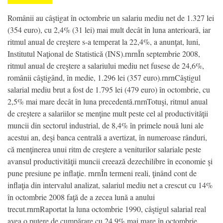
Românii au câştigat în octombrie un salariu mediu net de 1.327 lei
(354 euro), cu 2,4% (31 lei) mai mult decât în luna anterioară, iar
ritmul anual de creştere s-a temperat la 22,4%, a anunţat, luni,
Institutul Naţional de Statistică (INS).rnrnÎn septembrie 2008,
ritmul anual de creştere a salariului mediu net fusese de 24,6%,
românii câştigând, în medie, 1.296 lei (357 euro).rnrnCâştigul
salarial mediu brut a fost de 1.795 lei (479 euro) în octombrie, cu
2,5% mai mare decât în luna precedentă.rnrnTotuşi, ritmul anual
de creştere a salariilor se menţine mult peste cel al productivităţii
muncii din sectorul industrial, de 8,4% în primele nouă luni ale
acestui an, deşi banca centrală a avertizat, în numeroase rânduri,
că menţinerea unui ritm de creştere a veniturilor salariale peste
avansul productivităţii muncii creează dezechilibre în economie şi
pune presiune pe inflaţie. rnrnÎn termeni reali, ţinând cont de
inflaţia din intervalul analizat, salariul mediu net a crescut cu 14%
în octombrie 2008 faţă de a zecea lună a anului
trecut.rnrnRaportat la luna octombrie 1990, câştigul salarial real
avea o putere de cumpărare cu 24,9% mai mare în octombrie