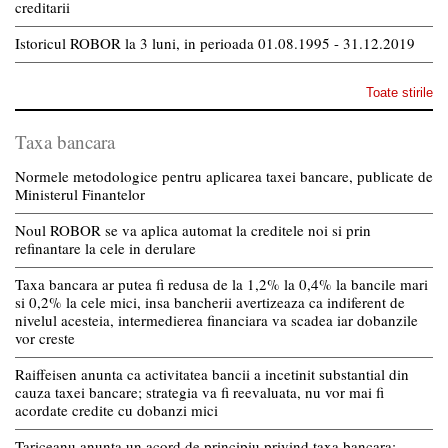
creditarii
Istoricul ROBOR la 3 luni, in perioada 01.08.1995 - 31.12.2019
Toate stirile
Taxa bancara
Normele metodologice pentru aplicarea taxei bancare, publicate de
Ministerul Finantelor
Noul ROBOR se va aplica automat la creditele noi si prin
refinantare la cele in derulare
Taxa bancara ar putea fi redusa de la 1,2% la 0,4% la bancile mari
si 0,2% la cele mici, insa bancherii avertizeaza ca indiferent de
nivelul acesteia, intermedierea financiara va scadea iar dobanzile
vor creste
Raiffeisen anunta ca activitatea bancii a incetinit substantial din
cauza taxei bancare; strategia va fi reevaluata, nu vor mai fi
acordate credite cu dobanzi mici
Tariceanu anunta un acord de principiu privind taxa bancara: