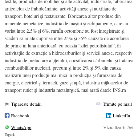
textile, producţia de mobilier şi alte activităţi industriale, fabricarea
articolelor de îmbrăcăminte, activităţi anexe şi auxiliare de
transport, hoteluri şi restaurante, fabricarea altor produse din
minerale nemetalice, industria de maşini şi echipamente, care au
variat între 2,5% şi 6%. rnrnÎn octombrie au fost înregistrate şi
scăderi salariale cuprinse între 25% şi 35% cauzate de acordarea
de prime în luna anterioară, cu ocazia “zilei petrolistului”, în
activităţile de extracţie a hidrocarburilor şi servicii anexe, respectiv
industria de prelucrare a ţiţeiului, cocsificarea cărbunelui şi tratarea
combustibililor nucleari, precum şi între 2% şi 5% din cauza
realizării unei producţii mai mici în producţia şi furnizarea de
energie, electrică şi termică, gaze şi apă, industria mijloacelor de
transport rutier şi industria metalurgică, mai arată datele INS.rn
Tipareste detalii
Trimite pe mail
Facebook
LinkedIn
WhatsApp
Vizualizari:
766
Taguri: