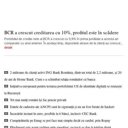
BCR a crescut creditarea cu 10%, profitul este în scădere
Portofoliul de credite nete al BCR a crescut cu 9,9% în prima jumătate a acestui an
comparativ cu anul anterior. În același timp, depozitele atrase de la clienți au crescut...
detalii
2 milioane de clienți activi ING Bank România, dintr-un total de 2,2 milioane, și 20
de ani de Home’Bank. Cum s-a schimbat relația românilor cu banca
Inițiativa europeană pentru testarea portofelului UE de identitate digitală se reunește
la București
Tot mai mulți români își fac pensie privată
Datele de cadastru ale ANCPI sunt în siguranță și nu au fost furate de hackeri
Încasările instant în euro, posibile la 6 bănci, inclusiv CEC Bank
Cumpărăturile pe Emag se pot face mai simplu decât cu cardul, prin Ropay
Phishingul este acum vishing prin spoofing: escrocii se dau la telefon drept