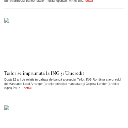
prin intermediul bancomatelor multifuncționale (MFM) din...
detalii
Teilor se împrumută la ING și Unicredit
După 12 ani de relație în calitate de bancă a grupului Teilor, ING România a avut rolul
de Mandated Lead Arranger (aranjor principal mandatat) și Original Lender (creditor
inițial) într-o...
detalii