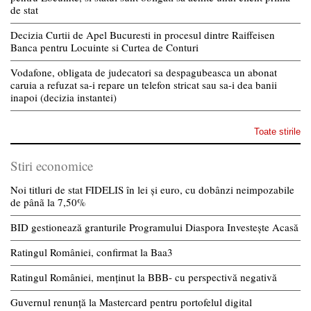
de stat
Decizia Curtii de Apel Bucuresti in procesul dintre Raiffeisen
Banca pentru Locuinte si Curtea de Conturi
Vodafone, obligata de judecatori sa despagubeasca un abonat
caruia a refuzat sa-i repare un telefon stricat sau sa-i dea banii
inapoi (decizia instantei)
Toate stirile
Stiri economice
Noi titluri de stat FIDELIS în lei și euro, cu dobânzi neimpozabile
de pânã la 7,50%
BID gestionează granturile Programului Diaspora Investește Acasă
Ratingul României, confirmat la Baa3
Ratingul României, menținut la BBB- cu perspectivă negativă
Guvernul renunță la Mastercard pentru portofelul digital