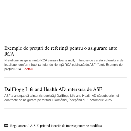
Exemple de prețuri de referință pentru o asigurare auto
RCA
Prețul unei asigurări auto RCA variază foarte mult, în funcție de vârsta șoferului și de
localitate, conform listei tarifelor de rferință RCA publicată de ASF (foto). Exemple de
prețuri RCA...
detalii
DallBogg Life and Health AD, interzisă de ASF
ASF a anunțat că a interzis societății DallBogg Life and Health AD să subscrie noi
contracte de asigurare pe teritoriul României, începând cu 1 octombrie 2025.
Regulamentul A.S.F. privind locurile de tranzacționare se modifica