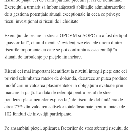
Exercițiul a urmărit să îmbunătățească abilitățile administratorilor
de a gestiona potențiale situații excepționale în ceea ce privește
riscul investițional și riscul de lichiditate.
Exercițiul de testare la stres a OPCVM și AOPC nu a fost de tipul
„pass or fail”, ci unul menit să evidențieze efectele unora dintre
riscurile importante cu care se pot confrunta aceste entități în
situații de turbulențe pe piețele financiare.
Riscul cel mai important identificat la nivelul întregii piețe este cel
privind schimbarea ratelor de dobândă, deoarece ar putea produce
modificări în valoarea plasamentelor în obligațiuni evaluate prin
marcare la piață. La data de referință pentru testul de stres
ponderea plasamentelor expuse față de riscul de dobândă era de
circa 77% din valoarea activelor totale însumate pentru toate cele
102 fonduri de investiții participante.
Pe ansamblul pieței, aplicarea factorilor de stres aferenți riscului de