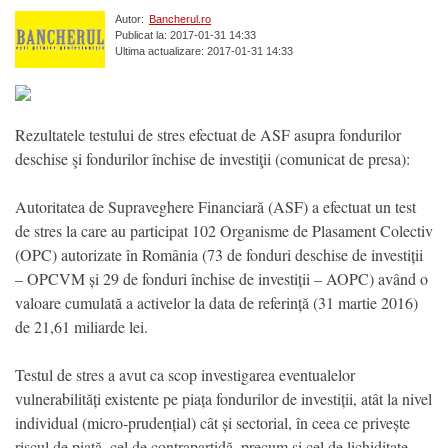
Autor:
Bancherul.ro
Publicat la: 2017-01-31 14:33
Ultima actualizare: 2017-01-31 14:33
Rezultatele testului de stres efectuat de ASF asupra fondurilor
deschise şi fondurilor închise de investiţii (comunicat de presa):
Autoritatea de Supraveghere Financiară (ASF) a efectuat un test
de stres la care au participat 102 Organisme de Plasament Colectiv
(OPC) autorizate în România (73 de fonduri deschise de investiții
– OPCVM și 29 de fonduri închise de investiții – AOPC) având o
valoare cumulată a activelor la data de referință (31 martie 2016)
de 21,61 miliarde lei.
Testul de stres a avut ca scop investigarea eventualelor
vulnerabilități existente pe piața fondurilor de investiții, atât la nivel
individual (micro-prudențial) cât și sectorial, în ceea ce privește
riscul de piață, cel de contrapartidă, precum și cel de lichiditate.