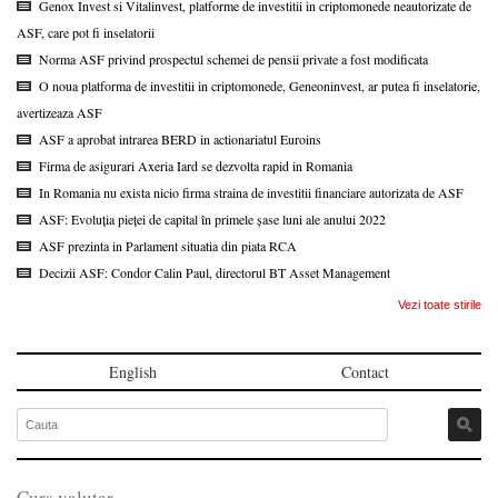
Genox Invest si Vitalinvest, platforme de investitii in criptomonede neautorizate de
ASF, care pot fi inselatorii
Norma ASF privind prospectul schemei de pensii private a fost modificata
O noua platforma de investitii in criptomonede, Geneoninvest, ar putea fi inselatorie,
avertizeaza ASF
ASF a aprobat intrarea BERD in actionariatul Euroins
Firma de asigurari Axeria Iard se dezvolta rapid in Romania
In Romania nu exista nicio firma straina de investitii financiare autorizata de ASF
ASF: Evoluția pieței de capital în primele șase luni ale anului 2022
ASF prezinta in Parlament situatia din piata RCA
Decizii ASF: Condor Calin Paul, directorul BT Asset Management
Vezi toate stirile
English
Contact
Curs valutar