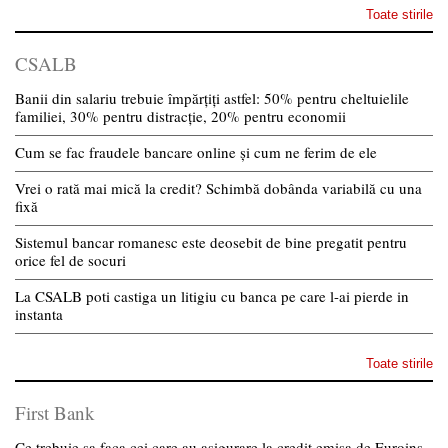
Toate stirile
CSALB
Banii din salariu trebuie împărțiți astfel: 50% pentru cheltuielile
familiei, 30% pentru distracție, 20% pentru economii
Cum se fac fraudele bancare online și cum ne ferim de ele
Vrei o rată mai mică la credit? Schimbă dobânda variabilă cu una
fixă
Sistemul bancar romanesc este deosebit de bine pregatit pentru
orice fel de socuri
La CSALB poti castiga un litigiu cu banca pe care l-ai pierde in
instanta
Toate stirile
First Bank
Ce trebuie sa faca cei care au asigurare la credit emisa de Euroins