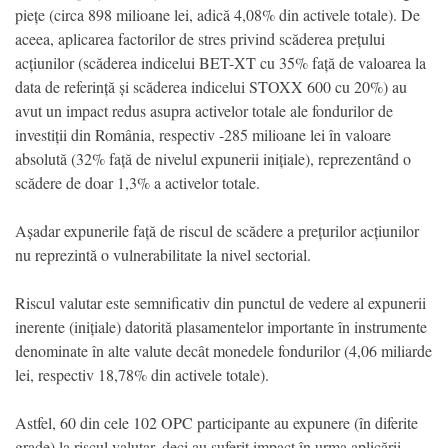
piețe (circa 898 milioane lei, adică 4,08% din activele totale). De
aceea, aplicarea factorilor de stres privind scăderea prețului
acțiunilor (scăderea indicelui BET-XT cu 35% față de valoarea la
data de referință și scăderea indicelui STOXX 600 cu 20%) au
avut un impact redus asupra activelor totale ale fondurilor de
investiții din România, respectiv -285 milioane lei în valoare
absolută (32% față de nivelul expunerii inițiale), reprezentând o
scădere de doar 1,3% a activelor totale.
Așadar expunerile față de riscul de scădere a prețurilor acțiunilor
nu reprezintă o vulnerabilitate la nivel sectorial.
Riscul valutar este semnificativ din punctul de vedere al expunerii
inerente (inițiale) datorită plasamentelor importante în instrumente
denominate în alte valute decât monedele fondurilor (4,06 miliarde
lei, respectiv 18,78% din activele totale).
Astfel, 60 din cele 102 OPC participante au expunere (în diferite
grade) la riscul valutar, deci au suferit impact în urma aplicării