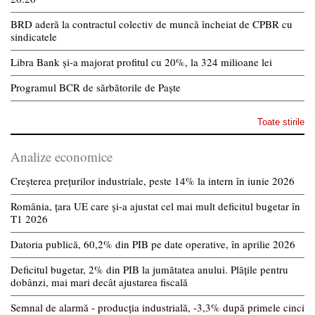
BRD aderă la contractul colectiv de muncă încheiat de CPBR cu
sindicatele
Libra Bank și-a majorat profitul cu 20%, la 324 milioane lei
Programul BCR de sărbătorile de Paște
Toate stirile
Analize economice
Creșterea prețurilor industriale, peste 14% la intern în iunie 2026
România, țara UE care și-a ajustat cel mai mult deficitul bugetar în
T1 2026
Datoria publică, 60,2% din PIB pe date operative, în aprilie 2026
Deficitul bugetar, 2% din PIB la jumătatea anului. Plățile pentru
dobânzi, mai mari decât ajustarea fiscală
Semnal de alarmă - producția industrială, -3,3% după primele cinci