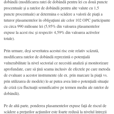
dobândă (modificarea ratei de dobândă pentru lei cu două puncte
procentuale și a ratelor de dobândă pentru alte valute cu 1,5
puncte procentuale) ar determina o scădere a valorii de piață a
tuturor plasamentelor în obligațiuni ale celor 102 OPC participante
cu circa 990 milioane lei (5,95% din valoarea plasamentelor
expuse la acest risc și respectiv 4,59% din valoarea activelor
totale).
Prin urmare, deși severitatea acestui risc este relativ scăzută,
modificarea ratelor de dobândă reprezintă o potențială
vulnerabilitate la nivel sectorial ce necesită analiză și monitorizare
aprofundate, care să țină seama inclusiv de efectele pe care metoda
de evaluare a acestor instrumente (de ex. prin marcare la piață vs.
prin utilizarea de modele) le-ar putea avea într-o potențială situație
de criză (cu fluctuații semnificative pe termen mediu ale ratelor de
dobândă).
Pe de altă parte, ponderea plasamentelor expuse față de riscul de
scădere a prețurilor acțiunilor este foarte redusă la nivelul întregii