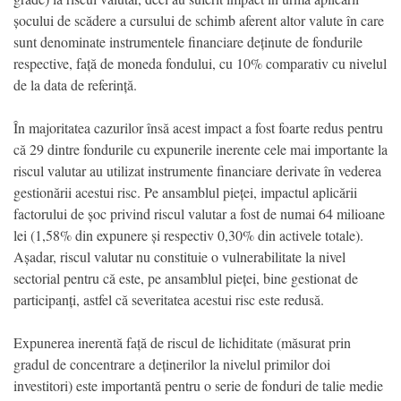
șocului de scădere a cursului de schimb aferent altor valute în care
sunt denominate instrumentele financiare deținute de fondurile
respective, față de moneda fondului, cu 10% comparativ cu nivelul
de la data de referință.
În majoritatea cazurilor însă acest impact a fost foarte redus pentru
că 29 dintre fondurile cu expunerile inerente cele mai importante la
riscul valutar au utilizat instrumente financiare derivate în vederea
gestionării acestui risc. Pe ansamblul pieței, impactul aplicării
factorului de șoc privind riscul valutar a fost de numai 64 milioane
lei (1,58% din expunere și respectiv 0,30% din activele totale).
Așadar, riscul valutar nu constituie o vulnerabilitate la nivel
sectorial pentru că este, pe ansamblul pieței, bine gestionat de
participanți, astfel că severitatea acestui risc este redusă.
Expunerea inerentă față de riscul de lichiditate (măsurat prin
gradul de concentrare a deținerilor la nivelul primilor doi
investitori) este importantă pentru o serie de fonduri de talie medie