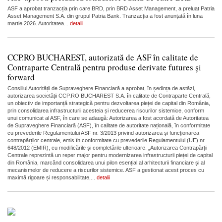
ASF a aprobat tranzacția prin care BRD, prin BRD Asset Management, a preluat Patria
Asset Management S.A. din grupul Patria Bank. Tranzacția a fost anunțată în luna
martie 2026. Autoritatea...
detalii
CCP.RO BUCHAREST, autorizată de ASF în calitate de
Contraparte Centrală pentru produse derivate futures și
forward
Consiliul Autorității de Supraveghere Financiară a aprobat, în ședința de astăzi,
autorizarea societății CCP.RO BUCHAREST S.A. în calitate de Contraparte Centrală,
un obiectiv de importanță strategică pentru dezvoltarea pieței de capital din România,
prin consolidarea infrastructurii acesteia și reducerea riscurilor sistemice, conform
unui comunicat al ASF, în care se adaugă: Autorizarea a fost acordată de Autoritatea
de Supraveghere Financiară (ASF), în calitate de autoritate națională, în conformitate
cu prevederile Regulamentului ASF nr. 3/2013 privind autorizarea și funcționarea
contrapărților centrale, emis în conformitate cu prevederile Regulamentului (UE) nr.
648/2012 (EMIR), cu modificările și completările ulterioare. „Autorizarea Contrapărții
Centrale reprezintă un reper major pentru modernizarea infrastructurii pieței de capital
din România, marcând consolidarea unui pilon esențial al arhitecturii financiare și al
mecanismelor de reducere a riscurilor sistemice. ASF a gestionat acest proces cu
maximă rigoare și responsabilitate,...
detalii