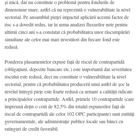
și mică, dar nu constituie o problemă pentru fondurile de
dimensiune mare, astfel că nu reprezintă o vulnerabilitate la nivel
sectorial. Pe ansamblul pieței impactul aplicării acestui factor de
risc s-a dovedit redus, iar în urma analizei fluxurilor nete pentru
ultimii cinci ani s-a constatat că probabilitatea unor răscumpărări
simultane ale celor mai mari investitori din fiecare fond este
redusă.
Ponderea plasamentelor expuse față de riscul de contrapartidă
(obligațiuni, depozite bancare etc.) este importantă dar severitatea
riscului este redusă, deci nu constituie o vulnerabilitate la nivel
sectorial, pentru că probabilitatea producerii unui astfel de șoc la
nivelul întregii piețe este foarte redusă ca urmare a calității ridicate
a principalelor contrapartide. Astfel, primele 10 contrapartide (care
împreună dețin o cotă de 82,5% din totalul expunerilor față de
riscul de contrapartidă ale celor 102 OPC participante) sunt entități
guvernamentale, ale administrație publice locale sau bănci cu
ratinguri de credit favorabil.