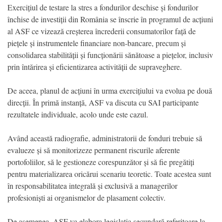
Exercițiul de testare la stres a fondurilor deschise și fondurilor
închise de investiții din România se înscrie în programul de acțiuni
al ASF ce vizează creșterea încrederii consumatorilor față de
piețele și instrumentele financiare non-bancare, precum și
consolidarea stabilității și funcționării sănătoase a piețelor, inclusiv
prin întărirea și eficientizarea activității de supraveghere.
De aceea, planul de acțiuni în urma exercițiului va evolua pe două
direcții. În primă instanță, ASF va discuta cu SAI participante
rezultatele individuale, acolo unde este cazul.
Având această radiografie, administratorii de fonduri trebuie să
evalueze și să monitorizeze permanent riscurile aferente
portofoliilor, să le gestioneze corespunzător și să fie pregătiți
pentru materializarea oricărui scenariu teoretic. Toate acestea sunt
în responsabilitatea integrală și exclusivă a managerilor
profesioniști ai organismelor de plasament colectiv.
De asemenea, ASF va elabora legislația secundară referitoare la