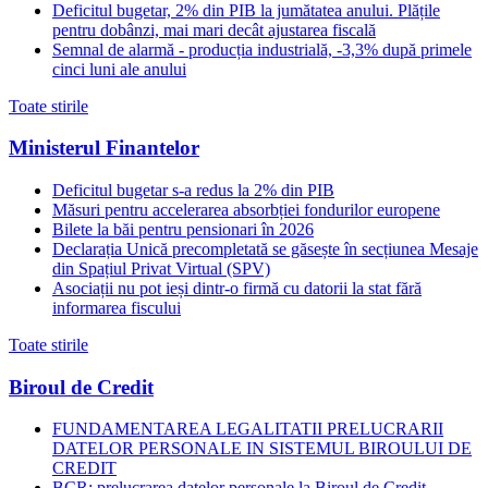
Deficitul bugetar, 2% din PIB la jumătatea anului. Plățile
pentru dobânzi, mai mari decât ajustarea fiscală
Semnal de alarmă - producția industrială, -3,3% după primele
cinci luni ale anului
Toate stirile
Ministerul Finantelor
Deficitul bugetar s-a redus la 2% din PIB
Măsuri pentru accelerarea absorbției fondurilor europene
Bilete la băi pentru pensionari în 2026
Declarația Unică precompletată se găsește în secțiunea Mesaje
din Spațiul Privat Virtual (SPV)
Asociații nu pot ieși dintr-o firmă cu datorii la stat fără
informarea fiscului
Toate stirile
Biroul de Credit
FUNDAMENTAREA LEGALITATII PRELUCRARII
DATELOR PERSONALE IN SISTEMUL BIROULUI DE
CREDIT
BCR: prelucrarea datelor personale la Biroul de Credit