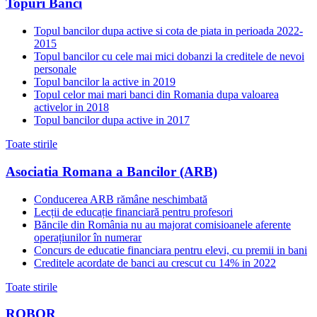
Topuri Banci
Topul bancilor dupa active si cota de piata in perioada 2022-
2015
Topul bancilor cu cele mai mici dobanzi la creditele de nevoi
personale
Topul bancilor la active in 2019
Topul celor mai mari banci din Romania dupa valoarea
activelor in 2018
Topul bancilor dupa active in 2017
Toate stirile
Asociatia Romana a Bancilor (ARB)
Conducerea ARB rămâne neschimbată
Lecții de educație financiară pentru profesori
Băncile din România nu au majorat comisioanele aferente
operațiunilor în numerar
Concurs de educatie financiara pentru elevi, cu premii in bani
Creditele acordate de banci au crescut cu 14% in 2022
Toate stirile
ROBOR