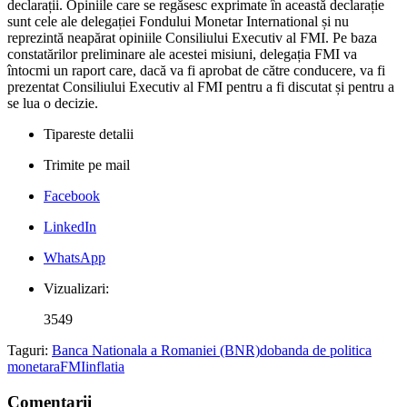
declarații. Opiniile care se regăsesc exprimate în această declarație
sunt cele ale delegației Fondului Monetar International și nu
reprezintă neapărat opiniile Consiliului Executiv al FMI. Pe baza
constatărilor preliminare ale acestei misiuni, delegația FMI va
întocmi un raport care, dacă va fi aprobat de către conducere, va fi
prezentat Consiliului Executiv al FMI pentru a fi discutat și pentru a
se lua o decizie.
Tipareste detalii
Trimite pe mail
Facebook
LinkedIn
WhatsApp
Vizualizari:
3549
Taguri:
Banca Nationala a Romaniei (BNR)
dobanda de politica
monetara
FMI
inflatia
Comentarii