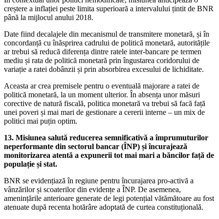
creștere a inflației peste limita superioară a intervalului țintit de BNR
până la mijlocul anului 2018.
Date fiind decalajele din mecanismul de transmitere monetară, și în
concordanță cu înăsprirea cadrului de politică monetară, autoritățile
ar trebui să reducă diferența dintre ratele inter-bancare pe termen
mediu și rata de politică monetară prin îngustarea coridorului de
variație a ratei dobânzii și prin absorbirea excesului de lichiditate.
Aceasta ar crea premisele pentru o eventuală majorare a ratei de
politică monetară, la un moment ulterior. În absența unor măsuri
corective de natură fiscală, politica monetară va trebui să facă față
unei poveri și mai mari de gestionare a cererii interne – un mix de
politici mai puțin optim.
13. Misiunea salută reducerea semnificativă a împrumuturilor
neperformante din sectorul bancar (ÎNP) și încurajează
monitorizarea atentă a expunerii tot mai mari a băncilor față de
populație și stat.
BNR se evidențiază în regiune pentru încurajarea pro-activă a
vânzărilor și scoaterilor din evidențe a ÎNP. De asemenea,
amenințările anterioare generate de legi potențial vătămătoare au fost
atenuate după recenta hotărâre adoptată de curtea constituțională.