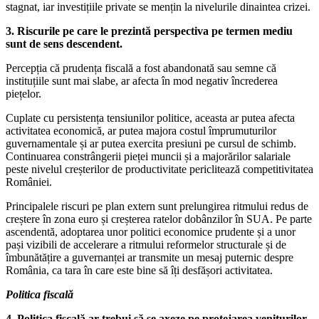
stagnat, iar investițiile private se mențin la nivelurile dinaintea crizei.
3. Riscurile pe care le prezintă perspectiva pe termen mediu
sunt de sens descendent.
Percepția că prudența fiscală a fost abandonată sau semne că
instituțiile sunt mai slabe, ar afecta în mod negativ încrederea
piețelor.
Cuplate cu persistența tensiunilor politice, aceasta ar putea afecta
activitatea economică, ar putea majora costul împrumuturilor
guvernamentale și ar putea exercita presiuni pe cursul de schimb.
Continuarea constrângerii pieței muncii și a majorărilor salariale
peste nivelul creșterilor de productivitate periclitează competitivitatea
României.
Principalele riscuri pe plan extern sunt prelungirea ritmului redus de
creștere în zona euro și creșterea ratelor dobânzilor în SUA. Pe parte
ascendentă, adoptarea unor politici economice prudente și a unor
pași vizibili de accelerare a ritmului reformelor structurale și de
îmbunătățire a guvernanței ar transmite un mesaj puternic despre
România, ca tara în care este bine să îți desfășori activitatea.
Politica fiscală
4. Politica fiscală ar trebui să se axeze pe protejarea veniturilor