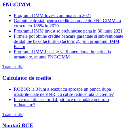
FNGCIMM
Programul IMM Invest continua si in 2021
Garantiile de stat pentru credite acordate de FNGCIMM au
crescut cu 185% in 2020
Programul IMM invest se prelungeste pana in 30 iunie 2021
Firmele pot obtine credite bancare garantate si subventionate
de stat, pe baza facturilor (factoring), prin programul IMM
Factor
Programul IMM Leasing va fi operational in perioada
urmatoare, anunta FNGCIMM
Toate stirile
Calculator de credite
ROBOR la 3 luni a scazut cu aproape un punct, dupa
masurile luate de BNR; cu cat se reduce rata la credite?
In ce mall din sectorul 4 pot face o simulare pentru o
refinantare?
Toate stirile
Noutati BCE