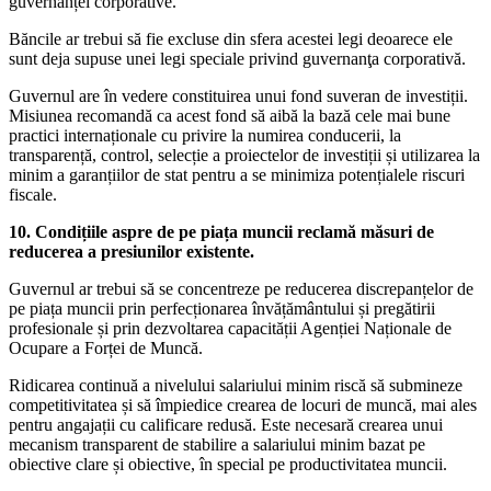
guvernanței corporative.
Băncile ar trebui să fie excluse din sfera acestei legi deoarece ele
sunt deja supuse unei legi speciale privind guvernanţa corporativă.
Guvernul are în vedere constituirea unui fond suveran de investiții.
Misiunea recomandă ca acest fond să aibă la bază cele mai bune
practici internaționale cu privire la numirea conducerii, la
transparență, control, selecție a proiectelor de investiții și utilizarea la
minim a garanțiilor de stat pentru a se minimiza potențialele riscuri
fiscale.
10. Condițiile aspre de pe piața muncii reclamă măsuri de
reducerea a presiunilor existente.
Guvernul ar trebui să se concentreze pe reducerea discrepanțelor de
pe piața muncii prin perfecționarea învățământului și pregătirii
profesionale și prin dezvoltarea capacității Agenției Naționale de
Ocupare a Forței de Muncă.
Ridicarea continuă a nivelului salariului minim riscă să submineze
competitivitatea și să împiedice crearea de locuri de muncă, mai ales
pentru angajații cu calificare redusă. Este necesară crearea unui
mecanism transparent de stabilire a salariului minim bazat pe
obiective clare și obiective, în special pe productivitatea muncii.