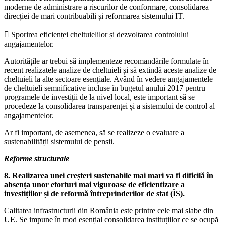
moderne de administrare a riscurilor de conformare, consolidarea
direcției de mari contribuabili și reformarea sistemului IT.
 Sporirea eficienței cheltuielilor și dezvoltarea controlului
angajamentelor.
Autoritățile ar trebui să implementeze recomandările formulate în
recent realizatele analize de cheltuieli și să extindă aceste analize de
cheltuieli la alte sectoare esențiale. Având în vedere angajamentele
de cheltuieli semnificative incluse în bugetul anului 2017 pentru
programele de investiții de la nivel local, este important să se
procedeze la consolidarea transparenței și a sistemului de control al
angajamentelor.
Ar fi important, de asemenea, să se realizeze o evaluare a
sustenabilității sistemului de pensii.
Reforme structurale
8. Realizarea unei creșteri sustenabile mai mari va fi dificilă în
absența unor eforturi mai viguroase de eficientizare a
investițiilor și de reformă întreprinderilor de stat (ÎS).
Calitatea infrastructurii din România este printre cele mai slabe din
UE. Se impune în mod esențial consolidarea instituțiilor ce se ocupă