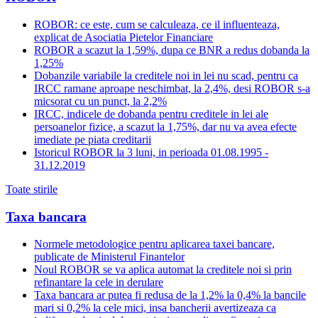
ROBOR: ce este, cum se calculeaza, ce il influenteaza,
explicat de Asociatia Pietelor Financiare
ROBOR a scazut la 1,59%, dupa ce BNR a redus dobanda la
1,25%
Dobanzile variabile la creditele noi in lei nu scad, pentru ca
IRCC ramane aproape neschimbat, la 2,4%, desi ROBOR s-a
micsorat cu un punct, la 2,2%
IRCC, indicele de dobanda pentru creditele in lei ale
persoanelor fizice, a scazut la 1,75%, dar nu va avea efecte
imediate pe piata creditarii
Istoricul ROBOR la 3 luni, in perioada 01.08.1995 -
31.12.2019
Toate stirile
Taxa bancara
Normele metodologice pentru aplicarea taxei bancare,
publicate de Ministerul Finantelor
Noul ROBOR se va aplica automat la creditele noi si prin
refinantare la cele in derulare
Taxa bancara ar putea fi redusa de la 1,2% la 0,4% la bancile
mari si 0,2% la cele mici, insa bancherii avertizeaza ca