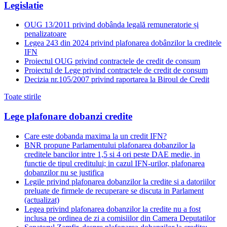
Legislatie
OUG 13/2011 privind dobânda legală remuneratorie și
penalizatoare
Legea 243 din 2024 privind plafonarea dobânzilor la creditele
IFN
Proiectul OUG privind contractele de credit de consum
Proiectul de Lege privind contractele de credit de consum
Decizia nr.105/2007 privind raportarea la Biroul de Credit
Toate stirile
Lege plafonare dobanzi credite
Care este dobanda maxima la un credit IFN?
BNR propune Parlamentului plafonarea dobanzilor la
creditele bancilor intre 1,5 si 4 ori peste DAE medie, in
functie de tipul creditului; in cazul IFN-urilor, plafonarea
dobanzilor nu se justifica
Legile privind plafonarea dobanzilor la credite si a datoriilor
preluate de firmele de recuperare se discuta in Parlament
(actualizat)
Legea privind plafonarea dobanzilor la credite nu a fost
inclusa pe ordinea de zi a comisiilor din Camera Deputatilor