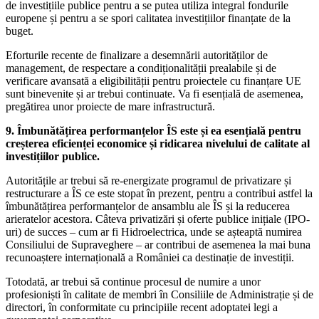
de investițiile publice pentru a se putea utiliza integral fondurile
europene și pentru a se spori calitatea investițiilor finanțate de la
buget.
Eforturile recente de finalizare a desemnării autorităților de
management, de respectare a condiționalității prealabile și de
verificare avansată a eligibilității pentru proiectele cu finanțare UE
sunt binevenite și ar trebui continuate. Va fi esențială de asemenea,
pregătirea unor proiecte de mare infrastructură.
9. Îmbunătățirea performanțelor ÎS este și ea esențială pentru
creșterea eficienței economice și ridicarea nivelului de calitate al
investițiilor publice.
Autoritățile ar trebui să re-energizate programul de privatizare și
restructurare a ÎS ce este stopat în prezent, pentru a contribui astfel la
îmbunătățirea performanțelor de ansamblu ale ÎS și la reducerea
arieratelor acestora. Câteva privatizări și oferte publice inițiale (IPO-
uri) de succes – cum ar fi Hidroelectrica, unde se așteaptă numirea
Consiliului de Supraveghere – ar contribui de asemenea la mai buna
recunoaștere internațională a României ca destinație de investiții.
Totodată, ar trebui să continue procesul de numire a unor
profesioniști în calitate de membri în Consiliile de Administrație și de
directori, în conformitate cu principiile recent adoptatei legi a