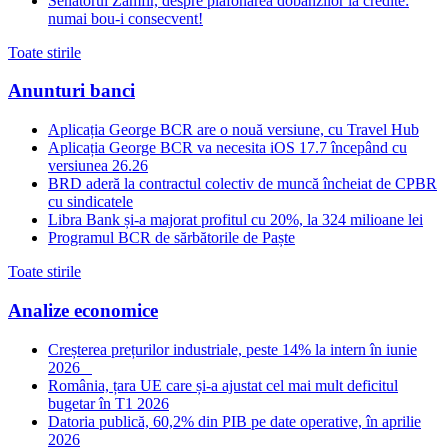
Senatorul Zamfir, despre plafonarea dobanzilor la credite:
numai bou-i consecvent!
Toate stirile
Anunturi banci
Aplicația George BCR are o nouă versiune, cu Travel Hub
Aplicația George BCR va necesita iOS 17.7 începând cu
versiunea 26.26
BRD aderă la contractul colectiv de muncă încheiat de CPBR
cu sindicatele
Libra Bank și-a majorat profitul cu 20%, la 324 milioane lei
Programul BCR de sărbătorile de Paște
Toate stirile
Analize economice
Creșterea prețurilor industriale, peste 14% la intern în iunie
2026
România, țara UE care și-a ajustat cel mai mult deficitul
bugetar în T1 2026
Datoria publică, 60,2% din PIB pe date operative, în aprilie
2026