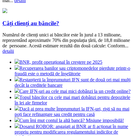
mai...
detalii
Câți clienți au băncile?
Numărul de clienți unici ai băncilor este în jurul a 13 milioane,
reprezentând aproximativ 70% din populația țării, de 18,8 milioane
de persoane. Acestă estimare rezultă din două calcule: Conform...
detalii
BNR, profit operațional în creștere pe 2025
Recuperarea banilor sau criptomonedelor pierdute printr-o
fraudă este o metodă de înșelătorie
Restanțierii la împrumuturi IFN sunt de două ori mai mulți
decât la creditele bancare
Care IFN-uri au cele mai mici dobânzi la un credit online?
Topul băncilor cu cele mai mari dobânzi pentru depozitele
în lei ale firmelor
Dacă ai prea multe împrumuturi la IFN-uri, riști să nu mai
poți face refinanțare sau credit pentru casă
Cum îmi mut contul la altă bancă? Misiune imposibilă!
Dosarul ROBOR: angajați ai BNR ar fi acționat în nume
propriu pentru modificarea regulamentului indicilor de