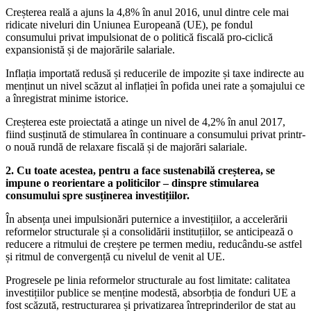
Creșterea reală a ajuns la 4,8% în anul 2016, unul dintre cele mai
ridicate niveluri din Uniunea Europeană (UE), pe fondul
consumului privat impulsionat de o politică fiscală pro-ciclică
expansionistă și de majorările salariale.
Inflația importată redusă și reducerile de impozite și taxe indirecte au
menținut un nivel scăzut al inflației în pofida unei rate a șomajului ce
a înregistrat minime istorice.
Creșterea este proiectată a atinge un nivel de 4,2% în anul 2017,
fiind susținută de stimularea în continuare a consumului privat printr-
o nouă rundă de relaxare fiscală și de majorări salariale.
2. Cu toate acestea, pentru a face sustenabilă creșterea, se
impune o reorientare a politicilor – dinspre stimularea
consumului spre susținerea investițiilor.
În absența unei impulsionări puternice a investițiilor, a accelerării
reformelor structurale și a consolidării instituțiilor, se anticipează o
reducere a ritmului de creștere pe termen mediu, reducându-se astfel
și ritmul de convergență cu nivelul de venit al UE.
Progresele pe linia reformelor structurale au fost limitate: calitatea
investițiilor publice se menține modestă, absorbția de fonduri UE a
fost scăzută, restructurarea și privatizarea întreprinderilor de stat au