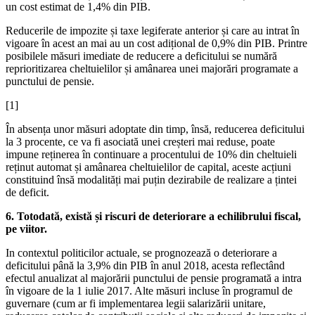
un cost estimat de 1,4% din PIB.
Reducerile de impozite și taxe legiferate anterior și care au intrat în
vigoare în acest an mai au un cost adițional de 0,9% din PIB. Printre
posibilele măsuri imediate de reducere a deficitului se numără
reprioritizarea cheltuielilor și amânarea unei majorări programate a
punctului de pensie.
[1]
În absența unor măsuri adoptate din timp, însă, reducerea deficitului
la 3 procente, ce va fi asociată unei creșteri mai reduse, poate
impune reținerea în continuare a procentului de 10% din cheltuieli
reținut automat și amânarea cheltuielilor de capital, aceste acțiuni
constituind însă modalități mai puțin dezirabile de realizare a țintei
de deficit.
6. Totodată, există și riscuri de deteriorare a echilibrului fiscal,
pe viitor.
In contextul politicilor actuale, se prognozează o deteriorare a
deficitului până la 3,9% din PIB în anul 2018, acesta reflectând
efectul anualizat al majorării punctului de pensie programată a intra
în vigoare de la 1 iulie 2017. Alte măsuri incluse în programul de
guvernare (cum ar fi implementarea legii salarizării unitare,