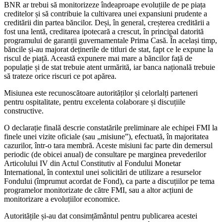
BNR ar trebui să monitorizeze îndeaproape evoluțiile de pe piața
creditelor și să contribuie la cultivarea unei expansiuni prudente a
creditării din partea băncilor. Deși, în general, creșterea creditării a
fost una lentă, creditarea ipotecară a crescut, în principal datorită
programului de garanții guvernamentale Prima Casă. În același timp,
băncile și-au majorat deținerile de titluri de stat, fapt ce le expune la
riscul de piață. Această expunere mai mare a băncilor față de
populație și de stat trebuie atent urmărită, iar banca națională trebuie
să trateze orice riscuri ce pot apărea.
Misiunea este recunoscătoare autorităților și celorlalți parteneri
pentru ospitalitate, pentru excelenta colaborare și discuțiile
constructive.
O declarație finală descrie constatările preliminare ale echipei FMI la
finele unei vizite oficiale (sau „misiune”), efectuată, în majoritatea
cazurilor, într-o tara membră. Aceste misiuni fac parte din demersul
periodic (de obicei anual) de consultare pe marginea prevederilor
Articolului IV din Actul Constitutiv al Fondului Monetar
International, în contextul unei solicitări de utilizare a resurselor
Fondului (împrumut acordat de Fond), ca parte a discuțiilor pe tema
programelor monitorizate de către FMI, sau a altor acțiuni de
monitorizare a evoluțiilor economice.
Autoritățile și-au dat consimțământul pentru publicarea acestei