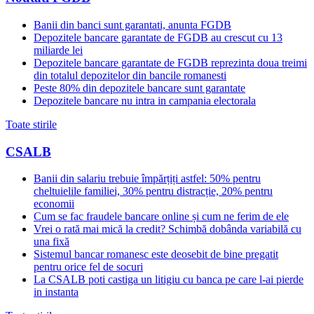
Banii din banci sunt garantati, anunta FGDB
Depozitele bancare garantate de FGDB au crescut cu 13
miliarde lei
Depozitele bancare garantate de FGDB reprezinta doua treimi
din totalul depozitelor din bancile romanesti
Peste 80% din depozitele bancare sunt garantate
Depozitele bancare nu intra in campania electorala
Toate stirile
CSALB
Banii din salariu trebuie împărțiți astfel: 50% pentru
cheltuielile familiei, 30% pentru distracție, 20% pentru
economii
Cum se fac fraudele bancare online și cum ne ferim de ele
Vrei o rată mai mică la credit? Schimbă dobânda variabilă cu
una fixă
Sistemul bancar romanesc este deosebit de bine pregatit
pentru orice fel de socuri
La CSALB poti castiga un litigiu cu banca pe care l-ai pierde
in instanta