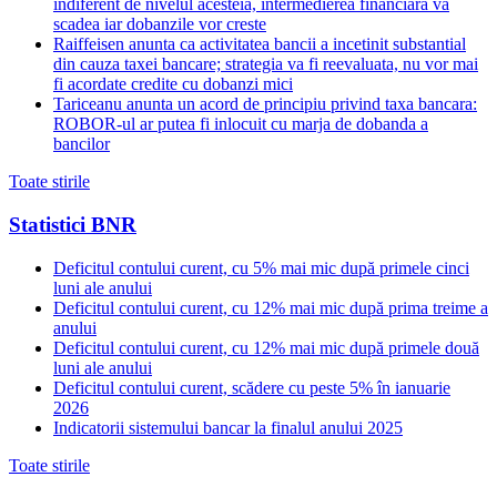
indiferent de nivelul acesteia, intermedierea financiara va
scadea iar dobanzile vor creste
Raiffeisen anunta ca activitatea bancii a incetinit substantial
din cauza taxei bancare; strategia va fi reevaluata, nu vor mai
fi acordate credite cu dobanzi mici
Tariceanu anunta un acord de principiu privind taxa bancara:
ROBOR-ul ar putea fi inlocuit cu marja de dobanda a
bancilor
Toate stirile
Statistici BNR
Deficitul contului curent, cu 5% mai mic după primele cinci
luni ale anului
Deficitul contului curent, cu 12% mai mic după prima treime a
anului
Deficitul contului curent, cu 12% mai mic după primele două
luni ale anului
Deficitul contului curent, scădere cu peste 5% în ianuarie
2026
Indicatorii sistemului bancar la finalul anului 2025
Toate stirile