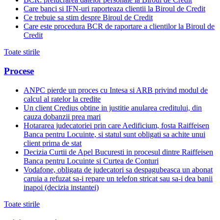
Care banci si IFN-uri raporteaza clientii la Biroul de Credit
Ce trebuie sa stim despre Biroul de Credit
Care este procedura BCR de raportare a clientilor la Biroul de
Credit
Toate stirile
Procese
ANPC pierde un proces cu Intesa si ARB privind modul de
calcul al ratelor la credite
Un client Credius obtine in justitie anularea creditului, din
cauza dobanzii prea mari
Hotararea judecatoriei prin care Aedificium, fosta Raiffeisen
Banca pentru Locuinte, si statul sunt obligati sa achite unui
client prima de stat
Decizia Curtii de Apel Bucuresti in procesul dintre Raiffeisen
Banca pentru Locuinte si Curtea de Conturi
Vodafone, obligata de judecatori sa despagubeasca un abonat
caruia a refuzat sa-i repare un telefon stricat sau sa-i dea banii
inapoi (decizia instantei)
Toate stirile