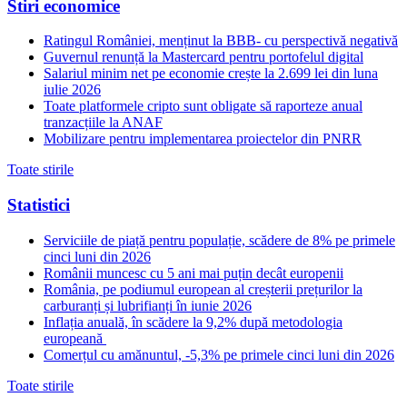
Stiri economice
Ratingul României, menținut la BBB- cu perspectivă negativă
Guvernul renunță la Mastercard pentru portofelul digital
Salariul minim net pe economie crește la 2.699 lei din luna
iulie 2026
Toate platformele cripto sunt obligate să raporteze anual
tranzacțiile la ANAF
Mobilizare pentru implementarea proiectelor din PNRR
Toate stirile
Statistici
Serviciile de piață pentru populație, scădere de 8% pe primele
cinci luni din 2026
Românii muncesc cu 5 ani mai puțin decât europenii
România, pe podiumul european al creșterii prețurilor la
carburanți și lubrifianți în iunie 2026
Inflația anuală, în scădere la 9,2% după metodologia
europeană
Comerțul cu amănuntul, -5,3% pe primele cinci luni din 2026
Toate stirile