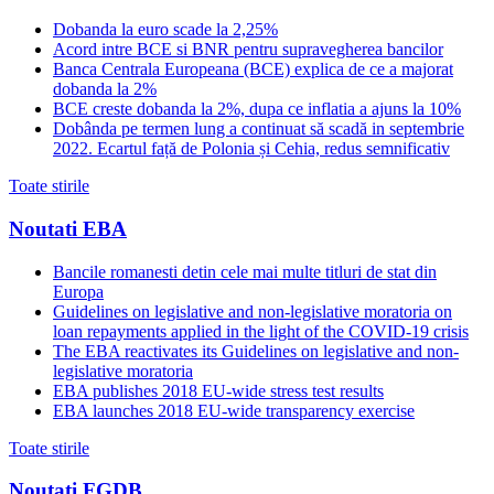
Dobanda la euro scade la 2,25%
Acord intre BCE si BNR pentru supravegherea bancilor
Banca Centrala Europeana (BCE) explica de ce a majorat
dobanda la 2%
BCE creste dobanda la 2%, dupa ce inflatia a ajuns la 10%
Dobânda pe termen lung a continuat să scadă in septembrie
2022. Ecartul față de Polonia și Cehia, redus semnificativ
Toate stirile
Noutati EBA
Bancile romanesti detin cele mai multe titluri de stat din
Europa
Guidelines on legislative and non-legislative moratoria on
loan repayments applied in the light of the COVID-19 crisis
The EBA reactivates its Guidelines on legislative and non-
legislative moratoria
EBA publishes 2018 EU-wide stress test results
EBA launches 2018 EU-wide transparency exercise
Toate stirile
Noutati FGDB