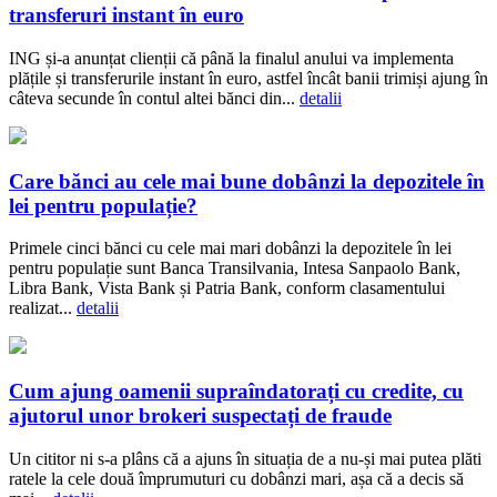
transferuri instant în euro
ING și-a anunțat clienții că până la finalul anului va implementa
plățile și transferurile instant în euro, astfel încât banii trimiși ajung în
câteva secunde în contul altei bănci din...
detalii
Care bănci au cele mai bune dobânzi la depozitele în
lei pentru populație?
Primele cinci bănci cu cele mai mari dobânzi la depozitele în lei
pentru populație sunt Banca Transilvania, Intesa Sanpaolo Bank,
Libra Bank, Vista Bank și Patria Bank, conform clasamentului
realizat...
detalii
Cum ajung oamenii supraîndatorați cu credite, cu
ajutorul unor brokeri suspectați de fraude
Un cititor ni s-a plâns că a ajuns în situația de a nu-și mai putea plăti
ratele la cele două împrumuturi cu dobânzi mari, așa că a decis să