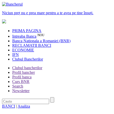
Niciun preț nu e prea mare pentru a te avea pe tine însuți.
PRIMA PAGINA
NOU
Intreaba Banca
Banca Nationala a Romaniei (BNR)
RECLAMATII BANCI
ECONOMIE
IFN
Clubul Bancherilor
Clubul bancherilor
Profil bancher
Profil banca
Curs BNR
Search
Newsletter
BANCI
|
Analiza