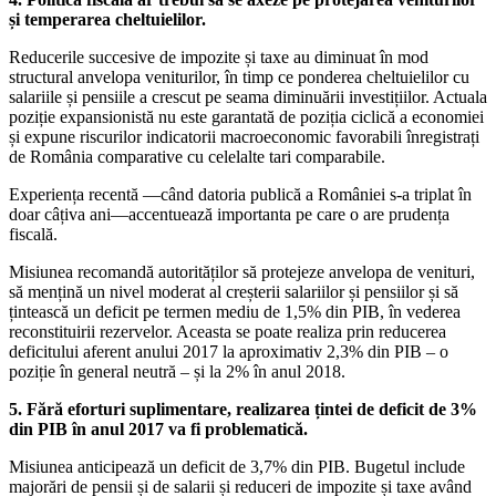
și temperarea cheltuielilor.
Reducerile succesive de impozite și taxe au diminuat în mod
structural anvelopa veniturilor, în timp ce ponderea cheltuielilor cu
salariile și pensiile a crescut pe seama diminuării investițiilor. Actuala
poziție expansionistă nu este garantată de poziția ciclică a economiei
și expune riscurilor indicatorii macroeconomic favorabili înregistrați
de România comparative cu celelalte tari comparabile.
Experiența recentă —când datoria publică a României s-a triplat în
doar câțiva ani—accentuează importanta pe care o are prudența
fiscală.
Misiunea recomandă autorităților să protejeze anvelopa de venituri,
să mențină un nivel moderat al creșterii salariilor și pensiilor și să
țintească un deficit pe termen mediu de 1,5% din PIB, în vederea
reconstituirii rezervelor. Aceasta se poate realiza prin reducerea
deficitului aferent anului 2017 la aproximativ 2,3% din PIB – o
poziție în general neutră – și la 2% în anul 2018.
5. Fără eforturi suplimentare, realizarea țintei de deficit de 3%
din PIB în anul 2017 va fi problematică.
Misiunea anticipează un deficit de 3,7% din PIB. Bugetul include
majorări de pensii și de salarii și reduceri de impozite și taxe având