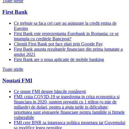
Toate stirile
First Bank
Ce trebuie sa faca cei care au asigurare la credit emisa de
Euroins
First Bank este reprezentanta Eurobank in Romania: ce se
intampla cu creditele Bancpost?
Clientii First Bank pot face plati prin Google Pay
First Bank anunta rezultatele financiare din prima jumatate a
anului 2021
First Bank are o noua aplicatie de mobile banking
Toate stirile
Noutati FMI
Ce spune FMI despre băncile românești
FMI: criza COVID-19 se transforma in criza economica si
financiara in 2020, suntem pregatiti cu 1 trilion (o mie de
miliarde) de dolari, pentru a ajuta tarile in dificultate;
prioritatea sunt ajutoarele financiare pentru familiile si firmele
vulnerabile
FMI cere BNR sa intareasca politica monetara iar Guvernului
sa modifice legea pensiilor