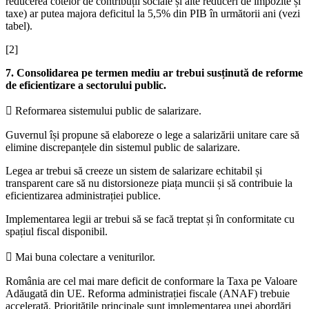
reducerea cotelor de contribuții sociale și alte reduceri de impozite și
taxe) ar putea majora deficitul la 5,5% din PIB în următorii ani (vezi
tabel).
[2]
7. Consolidarea pe termen mediu ar trebui susținută de reforme
de eficientizare a sectorului public.
 Reformarea sistemului public de salarizare.
Guvernul își propune să elaboreze o lege a salarizării unitare care să
elimine discrepanțele din sistemul public de salarizare.
Legea ar trebui să creeze un sistem de salarizare echitabil și
transparent care să nu distorsioneze piața muncii și să contribuie la
eficientizarea administrației publice.
Implementarea legii ar trebui să se facă treptat și în conformitate cu
spațiul fiscal disponibil.
 Mai buna colectare a veniturilor.
România are cel mai mare deficit de conformare la Taxa pe Valoare
Adăugată din UE. Reforma administrației fiscale (ANAF) trebuie
accelerată. Prioritățile principale sunt implementarea unei abordări