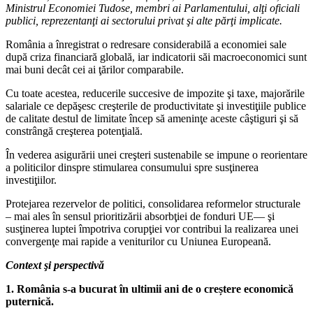
Ministrul Economiei Tudose, membri ai Parlamentului, alţi oficiali
publici, reprezentanţi ai sectorului privat şi alte părţi implicate.
România a înregistrat o redresare considerabilă a economiei sale
după criza financiară globală, iar indicatorii săi macroeconomici sunt
mai buni decât cei ai ţărilor comparabile.
Cu toate acestea, reducerile succesive de impozite şi taxe, majorările
salariale ce depăşesc creşterile de productivitate şi investiţiile publice
de calitate destul de limitate încep să ameninţe aceste câştiguri şi să
constrângă creşterea potenţială.
În vederea asigurării unei creşteri sustenabile se impune o reorientare
a politicilor dinspre stimularea consumului spre susţinerea
investiţiilor.
Protejarea rezervelor de politici, consolidarea reformelor structurale
– mai ales în sensul prioritizării absorbţiei de fonduri UE— şi
susţinerea luptei împotriva corupţiei vor contribui la realizarea unei
convergenţe mai rapide a veniturilor cu Uniunea Europeană.
Context şi perspectivă
1. România s-a bucurat în ultimii ani de o creștere economică
puternică.