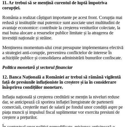
11. Ar trebui să se mențină curentul de luptă împotriva
corupției.
România a realizat câștiguri importante pe acest front. Corupția mai
redusă și instituțiile mai puternice sunt asociate unei multitudini de
avantaje economice: contribuie la creșterea veniturilor colectate, la
mai buna alocare a resurselor publice limitate și la atragerea de
investiții naționale și străine.
Menținerea momentum-ului creat presupune implementarea efectivă
a strategiei anti-corupție, prevenirea conflictelor de interese în
achizițiile publice și consolidarea administrării bunurilor confiscate.
Politica monetară şi sectorul financiar
12. Banca Națională a României ar trebui să rămână vigilentă
față de presiunile inflaționiste în creștere și ia în considerare
înăsprirea condițiilor monetare.
Inflația națională și creșterea creditării se mențin la niveluri reduse
dar, se anticipează că sporirea inflației înregistrate de partenerii
comerciali, creșterile mari de salarii pe fondul unor condiții aspre pe
piața muncii și impulsul fiscal suplimentar vor exercita presiuni de
creștere a prețurilor.
În contextual unor politici nemodificate, misiunea anticipează o