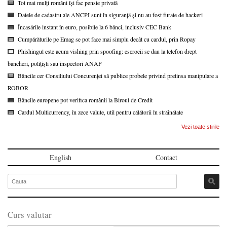
Tot mai mulți români își fac pensie privată
Datele de cadastru ale ANCPI sunt în siguranță și nu au fost furate de hackeri
Încasările instant în euro, posibile la 6 bănci, inclusiv CEC Bank
Cumpărăturile pe Emag se pot face mai simplu decât cu cardul, prin Ropay
Phishingul este acum vishing prin spoofing: escrocii se dau la telefon drept
bancheri, polițiști sau inspectori ANAF
Băncile cer Consiliului Concurenței să publice probele privind pretinsa manipulare a
ROBOR
Băncile europene pot verifica românii la Biroul de Credit
Cardul Multicurrency, în zece valute, util pentru călătorii în străinătate
Vezi toate stirile
English
Contact
Curs valutar