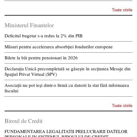
Toate stirile
Ministerul Finantelor
Deficitul bugetar s-a redus la 2% din PIB
Măsuri pentru accelerarea absorbției fondurilor europene
Bilete la băi pentru pensionari în 2026
Declarația Unică precompletată se găsește în secțiunea Mesaje din
Spațiul Privat Virtual (SPV)
Asociații nu pot ieși dintr-o firmă cu datorii la stat fără informarea
fiscului
Toate stirile
Biroul de Credit
FUNDAMENTAREA LEGALITATII PRELUCRARII DATELOR
PERSONALE IN SISTEMUL BIROULUI DE CREDIT