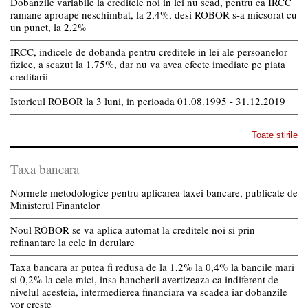
Dobanzile variabile la creditele noi in lei nu scad, pentru ca IRCC
ramane aproape neschimbat, la 2,4%, desi ROBOR s-a micsorat cu
un punct, la 2,2%
IRCC, indicele de dobanda pentru creditele in lei ale persoanelor
fizice, a scazut la 1,75%, dar nu va avea efecte imediate pe piata
creditarii
Istoricul ROBOR la 3 luni, in perioada 01.08.1995 - 31.12.2019
Toate stirile
Taxa bancara
Normele metodologice pentru aplicarea taxei bancare, publicate de
Ministerul Finantelor
Noul ROBOR se va aplica automat la creditele noi si prin
refinantare la cele in derulare
Taxa bancara ar putea fi redusa de la 1,2% la 0,4% la bancile mari
si 0,2% la cele mici, insa bancherii avertizeaza ca indiferent de
nivelul acesteia, intermedierea financiara va scadea iar dobanzile
vor creste