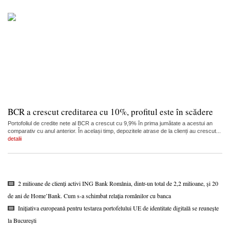
BCR a crescut creditarea cu 10%, profitul este în scădere
Portofoliul de credite nete al BCR a crescut cu 9,9% în prima jumătate a acestui an
comparativ cu anul anterior. În același timp, depozitele atrase de la clienți au crescut...
detalii
2 milioane de clienți activi ING Bank România, dintr-un total de 2,2 milioane, și 20
de ani de Home’Bank. Cum s-a schimbat relația românilor cu banca
Inițiativa europeană pentru testarea portofelului UE de identitate digitală se reunește
la București