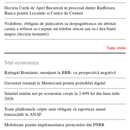
Decizia Curtii de Apel Bucuresti in procesul dintre Raiffeisen
Banca pentru Locuinte si Curtea de Conturi
Vodafone, obligata de judecatori sa despagubeasca un abonat
caruia a refuzat sa-i repare un telefon stricat sau sa-i dea banii
inapoi (decizia instantei)
Toate stirile
Stiri economice
Ratingul României, menținut la BBB- cu perspectivă negativă
Guvernul renunță la Mastercard pentru portofelul digital
Salariul minim net pe economie crește la 2.699 lei din luna iulie
2026
Toate platformele cripto sunt obligate să raporteze anual
tranzacțiile la ANAF
Mobilizare pentru implementarea proiectelor din PNRR