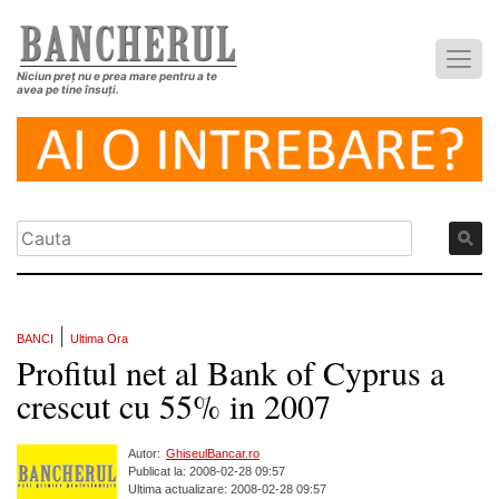
Niciun preț nu e prea mare pentru a te
avea pe tine însuți.
|
BANCI
Ultima Ora
Profitul net al Bank of Cyprus a
crescut cu 55% in 2007
Autor:
GhiseulBancar.ro
Publicat la: 2008-02-28 09:57
Ultima actualizare: 2008-02-28 09:57