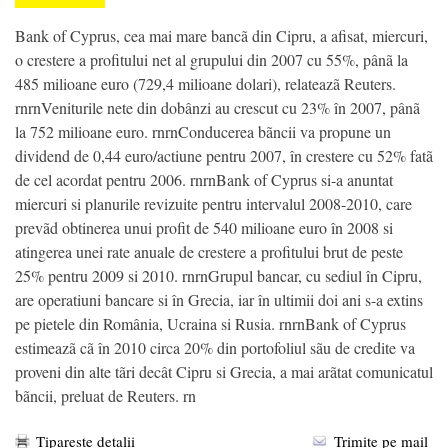
Bank of Cyprus, cea mai mare bancã din Cipru, a afisat, miercuri,
o crestere a profitului net al grupului din 2007 cu 55%, pânã la
485 milioane euro (729,4 milioane dolari), relateazã Reuters.
rnrnVeniturile nete din dobânzi au crescut cu 23% în 2007, pânã
la 752 milioane euro. rnrnConducerea bãncii va propune un
dividend de 0,44 euro/actiune pentru 2007, în crestere cu 52% fatã
de cel acordat pentru 2006. rnrnBank of Cyprus si-a anuntat
miercuri si planurile revizuite pentru intervalul 2008-2010, care
prevãd obtinerea unui profit de 540 milioane euro în 2008 si
atingerea unei rate anuale de crestere a profitului brut de peste
25% pentru 2009 si 2010. rnrnGrupul bancar, cu sediul în Cipru,
are operatiuni bancare si în Grecia, iar în ultimii doi ani s-a extins
pe pietele din România, Ucraina si Rusia. rnrnBank of Cyprus
estimeazã cã în 2010 circa 20% din portofoliul sãu de credite va
proveni din alte tãri decât Cipru si Grecia, a mai arãtat comunicatul
bãncii, preluat de Reuters. rn
Tipareste detalii
Trimite pe mail