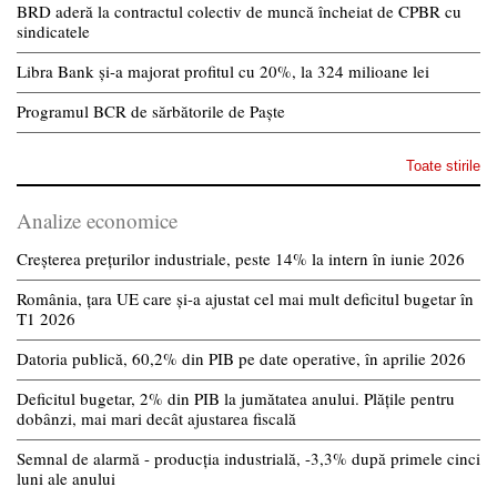
BRD aderă la contractul colectiv de muncă încheiat de CPBR cu
sindicatele
Libra Bank și-a majorat profitul cu 20%, la 324 milioane lei
Programul BCR de sărbătorile de Paște
Toate stirile
Analize economice
Creșterea prețurilor industriale, peste 14% la intern în iunie 2026
România, țara UE care și-a ajustat cel mai mult deficitul bugetar în
T1 2026
Datoria publică, 60,2% din PIB pe date operative, în aprilie 2026
Deficitul bugetar, 2% din PIB la jumătatea anului. Plățile pentru
dobânzi, mai mari decât ajustarea fiscală
Semnal de alarmă - producția industrială, -3,3% după primele cinci
luni ale anului