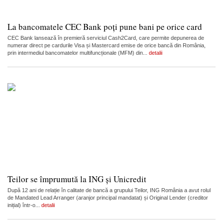
La bancomatele CEC Bank poți pune bani pe orice card
CEC Bank lansează în premieră serviciul Cash2Card, care permite depunerea de
numerar direct pe cardurile Visa și Mastercard emise de orice bancă din România,
prin intermediul bancomatelor multifuncționale (MFM) din...
detalii
Teilor se împrumută la ING și Unicredit
După 12 ani de relație în calitate de bancă a grupului Teilor, ING România a avut rolul
de Mandated Lead Arranger (aranjor principal mandatat) și Original Lender (creditor
inițial) într-o...
detalii