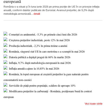
europeană
România s-a situat și în luna iunie 2026 pe prima poziție din UE în ce privește inflația
anuală, conform datelor publicate de Eurostat. Avansul prețurilor, de 9,2% după
metodologia armonizată...
detalii
Comerțul cu amănuntul, -5,3% pe primele cinci luni din 2026
Creșterea prețurilor industriale, peste 12% în mai 2026
Producția industrială, -2,2% în prima treime a anului
România, singurul stat UE în care motorina s-a scumpit în mai 2026
Datoria publică a depășit pragul de 60% în martie 2026
Inflația, 9,7% după metodologia europeană în mai 2026
Inflația anuală a ajuns la 10,85% în mai 2026
România, în topul european al creșterii prețurilor la gaze naturale pentru
consumatorii non-casnici
Serviciile de piață pentru populație, scădere de aproape 10%
Modificarea prețurilor la carburanți - România, poziționare bună în context
european
Vezi toate stirile