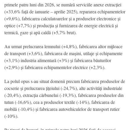
primele patru luni din 2026, se numără serviciile anexe extracției
(+33,6% față de ianuarie – aprilie 2025), repararea echipamentelor
(+9,6%), fabricarea calculatoarelor și a produselor electronice și
optice (+7,7%) și producția și furnizarea de energie electrică și
termică, gaze și apă caldă (+5,7% brut).
Au urmat prelucrarea lemnului (+4,8%), fabricarea altor mijloace
de transport (+3,6%), fabricarea de mașini, utilaje și echipamente
(+3,1%) industria alimentară (+3%) și fabricarea băuturilor
(+2,9%) și fabricarea echipamentelor electrice (+2,3%).
La polul opus s-au situat domenii precum fabricarea produselor de
cocserie și prelucrarea țițeiului (-24,7%), alte activități industriale
(-20,4%), extracția cărbunelui (-19,3%), fabricarea produselor din
tutun (-16,6%), cea a produselor textile (-14%), fabricarea de
mobilă (-10,4%) și fabricarea autovehiculelor de transport rutier
(-10%).
Pe tipuri de bunuri, în primele patru luni 2026 față de aceeași