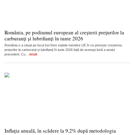
România, pe podiumul european al creșterii prețurilor la
carburanți și lubrifianți în iunie 2026
România s-a situat pe locul trei între statele membre UE în ce privește creșterea
prețurilor la carburanți și lubrifianți în iunie 2026 față de aceeași lună a anului
precedent. Cu...
detalii
Inflația anuală, în scădere la 9,2% după metodologia