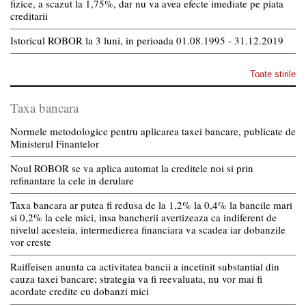
fizice, a scazut la 1,75%, dar nu va avea efecte imediate pe piata
creditarii
Istoricul ROBOR la 3 luni, in perioada 01.08.1995 - 31.12.2019
Toate stirile
Taxa bancara
Normele metodologice pentru aplicarea taxei bancare, publicate de
Ministerul Finantelor
Noul ROBOR se va aplica automat la creditele noi si prin
refinantare la cele in derulare
Taxa bancara ar putea fi redusa de la 1,2% la 0,4% la bancile mari
si 0,2% la cele mici, insa bancherii avertizeaza ca indiferent de
nivelul acesteia, intermedierea financiara va scadea iar dobanzile
vor creste
Raiffeisen anunta ca activitatea bancii a incetinit substantial din
cauza taxei bancare; strategia va fi reevaluata, nu vor mai fi
acordate credite cu dobanzi mici