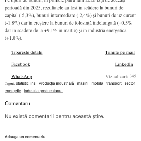
perioadă din 2025, rezultatele au fost în scădere la bunuri de
capital (-5,3%), bunuri intermediare (-2,4%) și bunuri de uz curent
(-1,8%) dar în creștere la bunuri de folosință îndelungată (+0,5%
dar în scădere de la +9,1% în martie) și în industria energetică
(+1,8%).
Tipareste detalii
Trimite pe mail
Facebook
LinkedIn
WhatsApp
Vizualizari:
345
Taguri:
statistici ins
Producția industrială
masini
mobila
transport
sector
energetic
industria producatoare
Comentarii
Nu există comentarii pentru această știre.
Adauga un comentariu