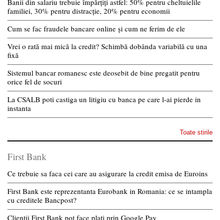
Banii din salariu trebuie împărțiți astfel: 50% pentru cheltuielile
familiei, 30% pentru distracție, 20% pentru economii
Cum se fac fraudele bancare online și cum ne ferim de ele
Vrei o rată mai mică la credit? Schimbă dobânda variabilă cu una
fixă
Sistemul bancar romanesc este deosebit de bine pregatit pentru
orice fel de socuri
La CSALB poti castiga un litigiu cu banca pe care l-ai pierde in
instanta
Toate stirile
First Bank
Ce trebuie sa faca cei care au asigurare la credit emisa de Euroins
First Bank este reprezentanta Eurobank in Romania: ce se intampla
cu creditele Bancpost?
Clientii First Bank pot face plati prin Google Pay