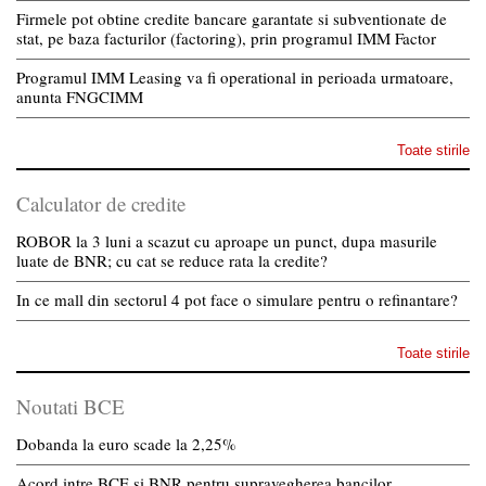
Firmele pot obtine credite bancare garantate si subventionate de
stat, pe baza facturilor (factoring), prin programul IMM Factor
Programul IMM Leasing va fi operational in perioada urmatoare,
anunta FNGCIMM
Toate stirile
Calculator de credite
ROBOR la 3 luni a scazut cu aproape un punct, dupa masurile
luate de BNR; cu cat se reduce rata la credite?
In ce mall din sectorul 4 pot face o simulare pentru o refinantare?
Toate stirile
Noutati BCE
Dobanda la euro scade la 2,25%
Acord intre BCE si BNR pentru supravegherea bancilor