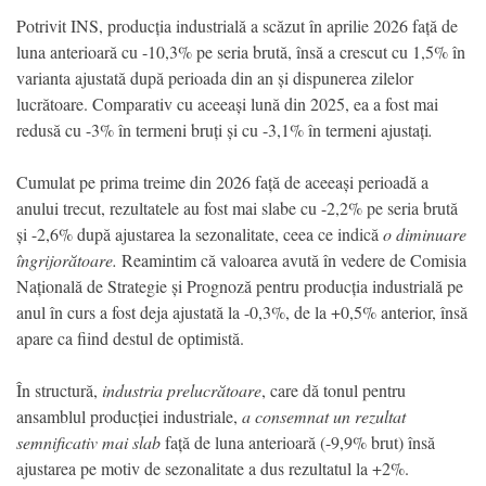
Potrivit INS, producția industrială a scăzut în aprilie 2026 față de
luna anterioară cu -10,3% pe seria brută, însă a crescut cu 1,5% în
varianta ajustată după perioada din an și dispunerea zilelor
lucrătoare. Comparativ cu aceeași lună din 2025, ea a fost mai
redusă cu -3% în termeni bruți și cu -3,1% în termeni ajustați
.
Cumulat pe prima treime din 2026 față de aceeași perioadă a
anului trecut, rezultatele au fost mai slabe cu -2,2% pe seria brută
și -2,6% după ajustarea la sezonalitate, ceea ce indică
o diminuare
îngrijorătoare.
Reamintim că valoarea avută în vedere de Comisia
Națională de Strategie și Prognoză pentru producția industrială pe
anul în curs a fost deja ajustată la -0,3%, de la +0,5% anterior, însă
apare ca fiind destul de optimistă.
În structură,
industria prelucrătoare
, care dă tonul pentru
ansamblul producției industriale,
a consemnat un rezultat
semnificativ mai slab
față de luna anterioară (-9,9% brut) însă
ajustarea pe motiv de sezonalitate a dus rezultatul la +2%.