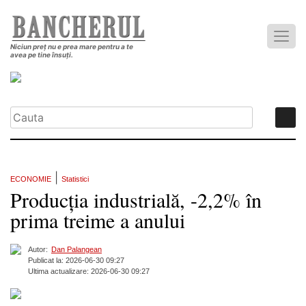
Niciun preț nu e prea mare pentru a te
avea pe tine însuți.
|
ECONOMIE
Statistici
Producția industrială, -2,2% în
prima treime a anului
Autor:
Dan Palangean
Publicat la: 2026-06-30 09:27
Ultima actualizare: 2026-06-30 09:27