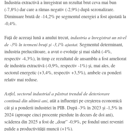
Industria extractivă a înregistrat un rezultat brut ceva mai bun
(-7,8%) dar care a rămas negativ (-2,9%) după sezonalizare.
Diminuare brută de -14,2% pe segmentul energiei a fost ajustată la
-0,4%.
Față de aceeași lună a anului trecut,
industria a înregistrat un nivel
de -3% în termeni bruți și -3,1% ajustat.
Segmentul determinant,
industria prelucrătoare, a avut o evoluție și mai slabă (-4%,
respectiv -4,3%), în timp ce rezultatul de ansamblu a fost ameliorat
de industria extractivă (-0,9%, respectiv -1%) și, mai ales, de
sectorul energetic (+3,4%, respectiv +3,5%), ambele cu ponderi
relativ mai reduse.
Astfel, sectorul industrial a păstrat trendul de deteriorare
continuă din ultimii ani
, atât a influenței pe creșterea economică
cât și a ponderii industriei în PIB. După -3% în 2023 și -1,5% în
2024 (aproape cinci procente pierdute în decurs de doi ani),
scăderea din 2025 a fost de „doar” -0,9%, pe fondul unei reveniri
palide a productivității muncii (+1%).