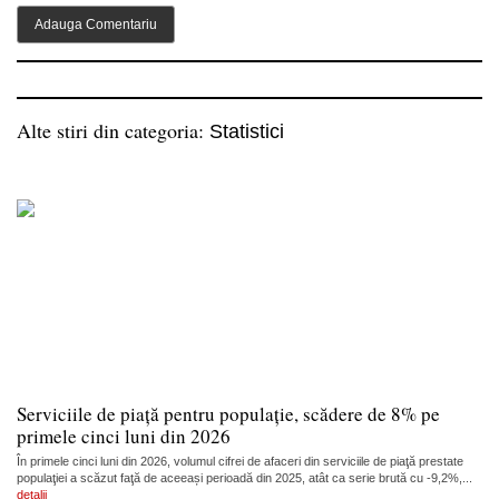
Alte stiri din categoria:
Statistici
Serviciile de piață pentru populație, scădere de 8% pe
primele cinci luni din 2026
În primele cinci luni din 2026, volumul cifrei de afaceri din serviciile de piaţă prestate
populaţiei a scăzut faţă de aceeași perioadă din 2025, atât ca serie brută cu -9,2%,...
detalii