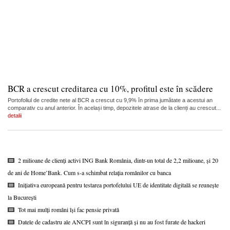
BCR a crescut creditarea cu 10%, profitul este în scădere
Portofoliul de credite nete al BCR a crescut cu 9,9% în prima jumătate a acestui an
comparativ cu anul anterior. În același timp, depozitele atrase de la clienți au crescut...
detalii
2 milioane de clienți activi ING Bank România, dintr-un total de 2,2 milioane, și 20
de ani de Home’Bank. Cum s-a schimbat relația românilor cu banca
Inițiativa europeană pentru testarea portofelului UE de identitate digitală se reunește
la București
Tot mai mulți români își fac pensie privată
Datele de cadastru ale ANCPI sunt în siguranță și nu au fost furate de hackeri