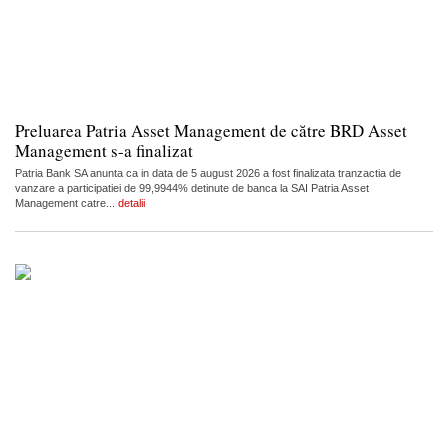
Preluarea Patria Asset Management de către BRD Asset
Management s-a finalizat
Patria Bank SA anunta ca in data de 5 august 2026 a fost finalizata tranzactia de
vanzare a participatiei de 99,9944% detinute de banca la SAI Patria Asset
Management catre...
detalii