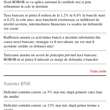
Noul ROBOR se va aplica automat la creditele noi si prin
refinantare la cele in derulare
Taxa bancara ar putea fi redusa de la 1,2% la 0,4% la bancile mari
si 0,2% la cele mici, insa bancherii avertizeaza ca indiferent de
nivelul acesteia, intermedierea financiara va scadea iar dobanzile
vor creste
Raiffeisen anunta ca activitatea bancii a incetinit substantial din
cauza taxei bancare; strategia va fi reevaluata, nu vor mai fi
acordate credite cu dobanzi mici
Tariceanu anunta un acord de principiu privind taxa bancara:
ROBOR-ul ar putea fi inlocuit cu marja de dobanda a bancilor
Toate stirile
Statistici BNR
Deficitul contului curent, cu 5% mai mic după primele cinci luni
ale anului
Deficitul contului curent, cu 12% mai mic după prima treime a
anului