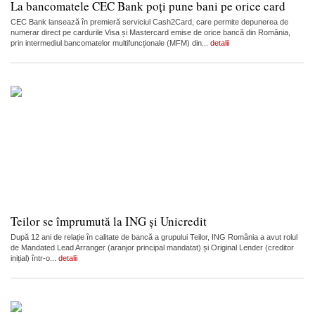
La bancomatele CEC Bank poți pune bani pe orice card
CEC Bank lansează în premieră serviciul Cash2Card, care permite depunerea de
numerar direct pe cardurile Visa și Mastercard emise de orice bancă din România,
prin intermediul bancomatelor multifuncționale (MFM) din...
detalii
Teilor se împrumută la ING și Unicredit
După 12 ani de relație în calitate de bancă a grupului Teilor, ING România a avut rolul
de Mandated Lead Arranger (aranjor principal mandatat) și Original Lender (creditor
inițial) într-o...
detalii