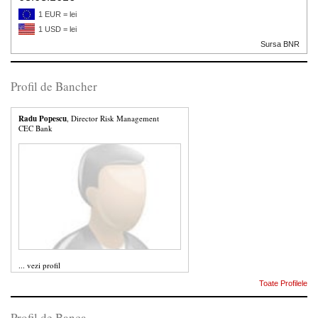
1 EUR = lei
1 USD = lei
Sursa BNR
Profil de Bancher
Radu Popescu
, Director Risk Management
CEC Bank
...
vezi profil
Toate Profilele
Profil de Banca