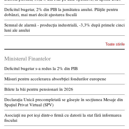
Deficitul bugetar, 2% din PIB la jumătatea anului. Plățile pentru
dobânzi, mai mari decât ajustarea fiscală
Semnal de alarmă - producția industrială, -3,3% după primele cinci
luni ale anului
Toate stirile
Ministerul Finantelor
Deficitul bugetar s-a redus la 2% din PIB
Măsuri pentru accelerarea absorbției fondurilor europene
Bilete la băi pentru pensionari în 2026
Declarația Unică precompletată se găsește în secțiunea Mesaje din
Spațiul Privat Virtual (SPV)
Asociații nu pot ieși dintr-o firmă cu datorii la stat fără informarea
fiscului