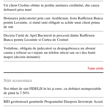
Un client Credius obtine in justitie anularea creditului, din cauza
dobanzii prea mari
Hotararea judecatoriei prin care Aedificium, fosta Raiffeisen Banca
pentru Locuinte, si statul sunt obligati sa achite unui client prima
de stat
Decizia Curtii de Apel Bucuresti in procesul dintre Raiffeisen
Banca pentru Locuinte si Curtea de Conturi
Vodafone, obligata de judecatori sa despagubeasca un abonat
caruia a refuzat sa-i repare un telefon stricat sau sa-i dea banii
inapoi (decizia instantei)
Toate stirile
Stiri economice
Noi titluri de stat FIDELIS în lei și euro, cu dobânzi neimpozabile
de pânã la 7,50%
BID gestionează granturile Programului Diaspora Investește Acasă