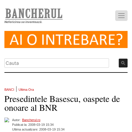
Nefericirea se inventează.
|
BANCI
Ultima Ora
Presedintele Basescu, oaspete de
onoare al BNR
Autor:
Bancherul.ro
Publicat la: 2008-03-19 15:34
Ultima actualizare: 2008-03-19 15:34