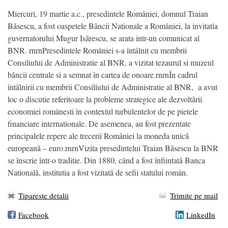
Miercuri, 19 martie a.c., presedintele României, domnul Traian
Bãsescu, a fost oaspetele Bãncii Nationale a României, la invitatia
guvernatorului Mugur Isãrescu, se arata intr-un comunicat al
BNR. rnrnPresedintele României s-a întâlnit cu membrii
Consiliului de Administratie al BNR, a vizitat tezaurul si muzeul
bãncii centrale si a semnat în cartea de onoare.rnrnÎn cadrul
întâlnirii cu membrii Consiliului de Administratie al BNR, a avut
loc o discutie referitoare la probleme strategice ale dezvoltãrii
economiei românesti în contextul turbulentelor de pe pietele
financiare internationale. De asemenea, au fost prezentate
principalele repere ale trecerii României la moneda unicã
europeanã – euro.rnrnVizita presedintelui Traian Bãsescu la BNR
se înscrie într-o traditie. Din 1880, când a fost înfiintatã Banca
Nationalã, institutia a fost vizitatã de sefii statului român.
Tipareste detalii
Trimite pe mail
Facebook
LinkedIn