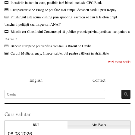
Încasările instant în euro, posibile la 6 bănci, inclusiv CEC Bank
Cumpărăturile pe Emag se pot face mai simplu decât cu cardul, prin Ropay
Phishingul este acum vishing prin spoofing: escrocii se dau la telefon drept
bancheri, polițiști sau inspectori ANAF
Băncile cer Consiliului Concurenței să publice probele privind pretinsa manipulare a
ROBOR
Băncile europene pot verifica românii la Biroul de Credit
Cardul Multicurrency, în zece valute, util pentru călătorii în străinătate
Vezi toate stirile
English
Contact
Curs valutar
BNR
Alte Banci
08.08.2026