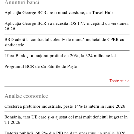
Anunturi banci
Aplicația George BCR are o nouă versiune, cu Travel Hub
Aplicația George BCR va necesita iOS 17.7 începând cu versiunea
26.26
BRD aderă la contractul colectiv de muncă încheiat de CPBR cu
sindicatele
Libra Bank și-a majorat profitul cu 20%, la 324 milioane lei
Programul BCR de sărbătorile de Paște
Toate stirile
Analize economice
Creșterea prețurilor industriale, peste 14% la intern în iunie 2026
România, țara UE care și-a ajustat cel mai mult deficitul bugetar în
T1 2026
Datoria publică, 60,2% din PIB pe date operative, în aprilie 2026