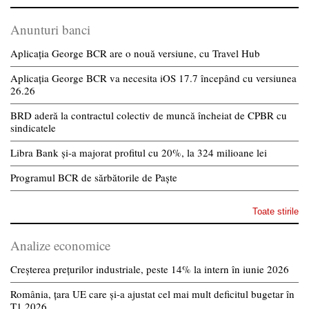
Anunturi banci
Aplicația George BCR are o nouă versiune, cu Travel Hub
Aplicația George BCR va necesita iOS 17.7 începând cu versiunea
26.26
BRD aderă la contractul colectiv de muncă încheiat de CPBR cu
sindicatele
Libra Bank și-a majorat profitul cu 20%, la 324 milioane lei
Programul BCR de sărbătorile de Paște
Toate stirile
Analize economice
Creșterea prețurilor industriale, peste 14% la intern în iunie 2026
România, țara UE care și-a ajustat cel mai mult deficitul bugetar în
T1 2026