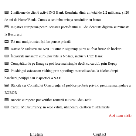
2 milioane de clienți activi ING Bank România, dintr-un total de 2,2 milioane, și 20
de ani de Home’Bank. Cum s-a schimbat relația românilor cu banca
Inițiativa europeană pentru testarea portofelului UE de identitate digitală se reunește
la București
Tot mai mulți români își fac pensie privată
Datele de cadastru ale ANCPI sunt în siguranță și nu au fost furate de hackeri
Încasările instant în euro, posibile la 6 bănci, inclusiv CEC Bank
Cumpărăturile pe Emag se pot face mai simplu decât cu cardul, prin Ropay
Phishingul este acum vishing prin spoofing: escrocii se dau la telefon drept
bancheri, polițiști sau inspectori ANAF
Băncile cer Consiliului Concurenței să publice probele privind pretinsa manipulare a
ROBOR
Băncile europene pot verifica românii la Biroul de Credit
Cardul Multicurrency, în zece valute, util pentru călătorii în străinătate
Vezi toate stirile
English
Contact