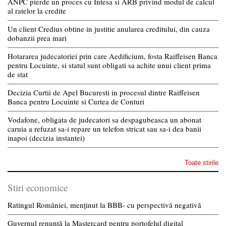
ANPC pierde un proces cu Intesa si ARB privind modul de calcul
al ratelor la credite
Un client Credius obtine in justitie anularea creditului, din cauza
dobanzii prea mari
Hotararea judecatoriei prin care Aedificium, fosta Raiffeisen Banca
pentru Locuinte, si statul sunt obligati sa achite unui client prima
de stat
Decizia Curtii de Apel Bucuresti in procesul dintre Raiffeisen
Banca pentru Locuinte si Curtea de Conturi
Vodafone, obligata de judecatori sa despagubeasca un abonat
caruia a refuzat sa-i repare un telefon stricat sau sa-i dea banii
inapoi (decizia instantei)
Toate stirile
Stiri economice
Ratingul României, menținut la BBB- cu perspectivă negativă
Guvernul renunță la Mastercard pentru portofelul digital