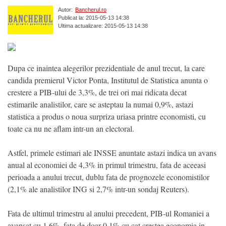
Autor:
Bancherul.ro
Publicat la: 2015-05-13 14:38
Ultima actualizare: 2015-05-13 14:38
Dupa ce inaintea alegerilor prezidentiale de anul trecut, la care
candida premierul Victor Ponta, Institutul de Statistica anunta o
crestere a PIB-ului de 3,3%, de trei ori mai ridicata decat
estimarile analistilor, care se asteptau la numai 0,9%, astazi
statistica a produs o noua surpriza uriasa printre economisti, cu
toate ca nu ne aflam intr-un an electoral.
Astfel, primele estimari ale INSSE anuntate astazi indica un avans
anual al economiei de 4,3% in primul trimestru, fata de aceeasi
perioada a anului trecut, dublu fata de prognozele economistilor
(2,1% ale analistilor ING si 2,7% intr-un sondaj Reuters).
Fata de ultimul trimestru al anului precedent, PIB-ul Romaniei a
avansat cu 1,6%, fata de doar 0,1% cu cat crestea economia in