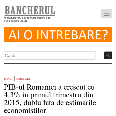
Niciun preț nu e prea mare pentru a te
avea pe tine însuți.
|
BANCI
Ultima Ora
PIB-ul Romaniei a crescut cu
4,3% in primul trimestru din
2015, dublu fata de estimarile
economistilor