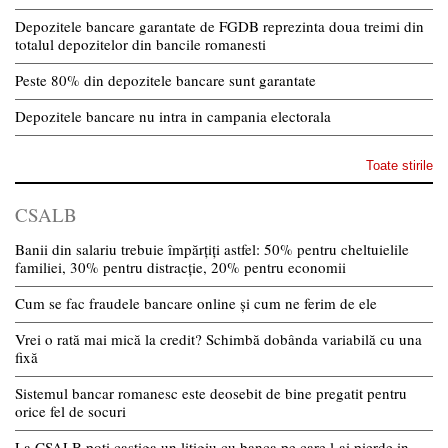
Depozitele bancare garantate de FGDB reprezinta doua treimi din
totalul depozitelor din bancile romanesti
Peste 80% din depozitele bancare sunt garantate
Depozitele bancare nu intra in campania electorala
Toate stirile
CSALB
Banii din salariu trebuie împărțiți astfel: 50% pentru cheltuielile
familiei, 30% pentru distracție, 20% pentru economii
Cum se fac fraudele bancare online și cum ne ferim de ele
Vrei o rată mai mică la credit? Schimbă dobânda variabilă cu una
fixă
Sistemul bancar romanesc este deosebit de bine pregatit pentru
orice fel de socuri
La CSALB poti castiga un litigiu cu banca pe care l-ai pierde in