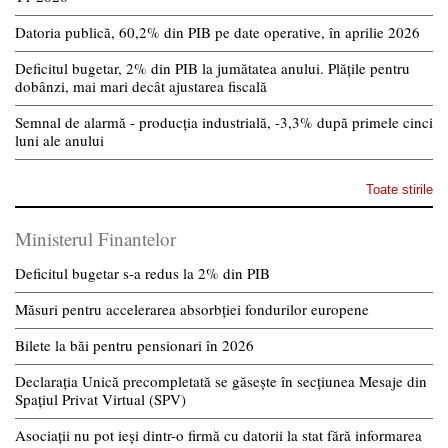
Datoria publică, 60,2% din PIB pe date operative, în aprilie 2026
Deficitul bugetar, 2% din PIB la jumătatea anului. Plățile pentru
dobânzi, mai mari decât ajustarea fiscală
Semnal de alarmă - producția industrială, -3,3% după primele cinci
luni ale anului
Toate stirile
Ministerul Finantelor
Deficitul bugetar s-a redus la 2% din PIB
Măsuri pentru accelerarea absorbției fondurilor europene
Bilete la băi pentru pensionari în 2026
Declarația Unică precompletată se găsește în secțiunea Mesaje din
Spațiul Privat Virtual (SPV)
Asociații nu pot ieși dintr-o firmă cu datorii la stat fără informarea