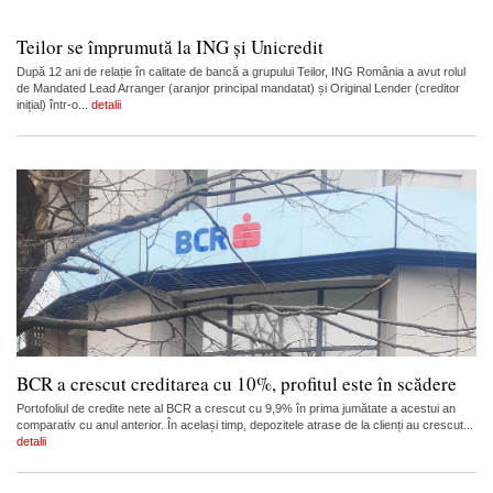
Teilor se împrumută la ING și Unicredit
După 12 ani de relație în calitate de bancă a grupului Teilor, ING România a avut rolul
de Mandated Lead Arranger (aranjor principal mandatat) și Original Lender (creditor
inițial) într-o...
detalii
BCR a crescut creditarea cu 10%, profitul este în scădere
Portofoliul de credite nete al BCR a crescut cu 9,9% în prima jumătate a acestui an
comparativ cu anul anterior. În același timp, depozitele atrase de la clienți au crescut...
detalii