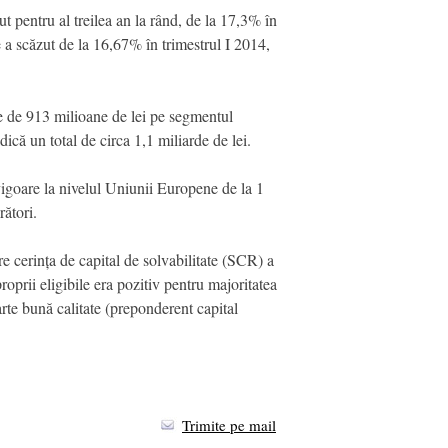
 pentru al treilea an la rând, de la 17,3% în
 a scăzut de la 16,67% în trimestrul I 2014,
ute de 913 milioane de lei pe segmentul
ică un total de circa 1,1 miliarde de lei.
n vigoare la nivelul Uniunii Europene de la 1
rători.
re cerința de capital de solvabilitate (SCR) a
oprii eligibile era pozitiv pentru majoritatea
arte bună calitate (preponderent capital
Trimite pe mail