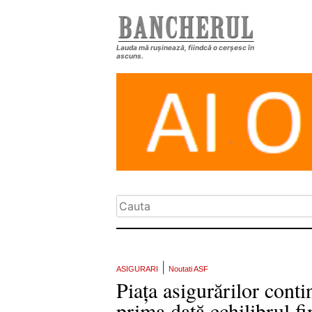
Lauda mă rușinează, fiindcă o cerșesc în
ascuns.
|
ASIGURARI
Noutati ASF
Piața asigurărilor cont
prima dată echilibrul f