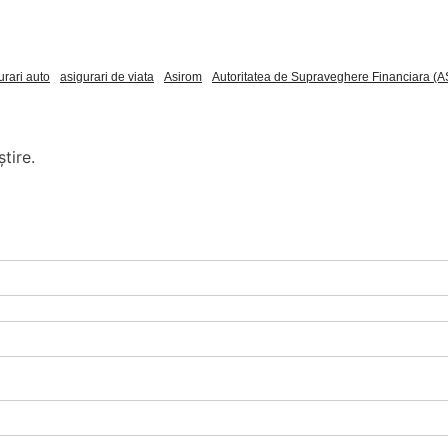
urari auto
asigurari de viata
Asirom
Autoritatea de Supraveghere Financiara (A
tire.