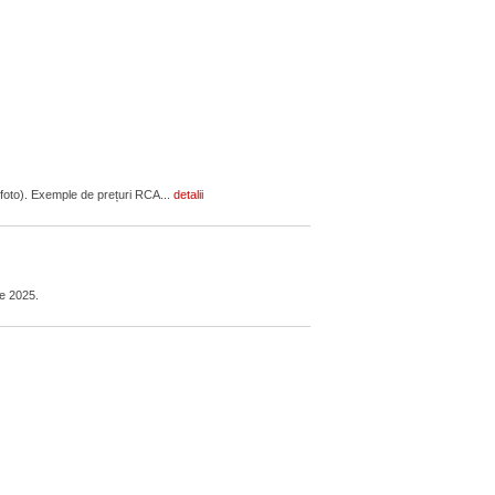
F (foto). Exemple de prețuri RCA...
detalii
ie 2025.