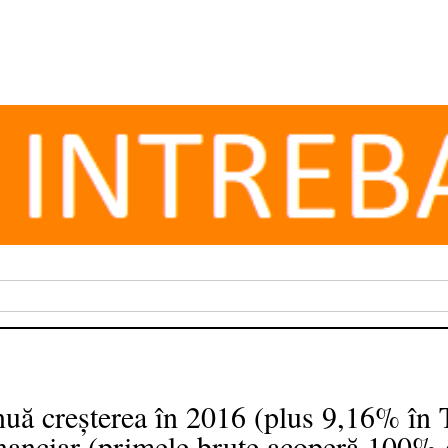
inuă creșterea în 2016 (plus 9,16% în 
inanciar (primele brute acoperă 100% d