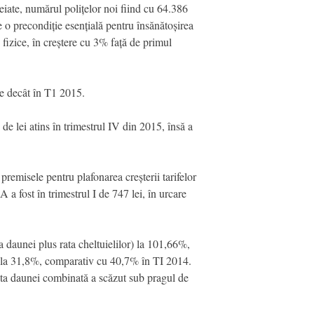
iate, numărul polițelor noi fiind cu 64.386
 o precondiție esențială pentru însănătoșirea
fizice, în creștere cu 3% față de primul
re decât în T1 2015.
e lei atins în trimestrul IV din 2015, însă a
emisele pentru plafonarea creșterii tarifelor
a fost în trimestrul I de 747 lei, în urcare
 daunei plus rata cheltuielilor) la 101,66%,
dus la 31,8%, comparativ cu 40,7% în TI 2014.
 rata daunei combinată a scăzut sub pragul de