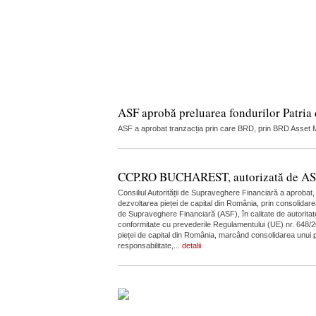
ASF aprobă preluarea fondurilor Patria
ASF a aprobat tranzacția prin care BRD, prin BRD Asset Ma
CCP.RO BUCHAREST, autorizată de ASF în
Consiliul Autorității de Supraveghere Financiară a aprobat
dezvoltarea pieței de capital din România, prin consolidare
de Supraveghere Financiară (ASF), în calitate de autoritate
conformitate cu prevederile Regulamentului (UE) nr. 648/20
pieței de capital din România, marcând consolidarea unui pi
responsabilitate,...
detalii