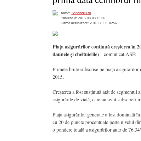
Autor:
Bancherul.ro
Publicat la: 2016-08-03 16:56
Ultima actualizare: 2016-08-03 16:56
Piața asigurărilor continuă creșterea în 
daunele și cheltuielile)
– comunicat ASF:
Primele brute subscrise pe piața asigurărilor 
2015.
Creșterea a fost susținută atât de segmentul a
asigurările de viață, care au avut subscrieri
Piața asigurărilor generale a fost dominată în
cu 20 de puncte procentuale peste nivelul din 
o pondere totală a asigurărilor auto de 76,34