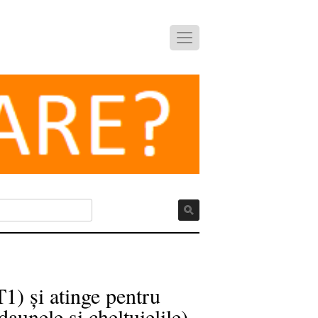
T1) și atinge pentru
aunele și cheltuielile)