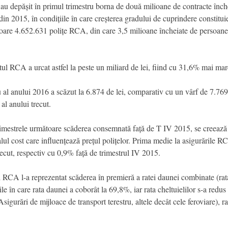
au depășit în primul trimestru borna de două milioane de contracte înche
n 2015, în condițiile în care creșterea gradului de cuprindere constituie
vigoare 4.652.631 polițe RCA, din care 3,5 milioane încheiate de persoane 
l RCA a urcat astfel la peste un miliard de lei, fiind cu 31,6% mai ma
l anului 2016 a scăzut la 6.874 de lei, comparativ cu un vârf de 7.769 d
al anului trecut.
imestrele următoare scăderea consemnată față de T IV 2015, se creează pr
 cost care influențează prețul polițelor. Prima medie la asigurările RCA 
ecut, respectiv cu 0,9% față de trimestrul IV 2015.
 RCA l-a reprezentat scăderea în premieră a ratei daunei combinate (rata
ile în care rata daunei a coborât la 69,8%, iar rata cheltuielilor s-a re
Asigurări de mijloace de transport terestru, altele decât cele feroviare),