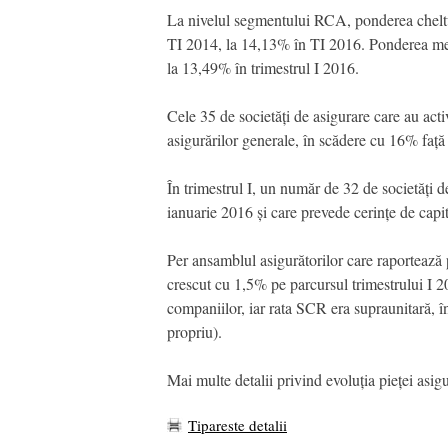
La nivelul segmentului RCA, ponderea cheltuie
TI 2014, la 14,13% în TI 2016. Ponderea medie
la 13,49% în trimestrul I 2016.
Cele 35 de societăți de asigurare care au acti
asigurărilor generale, în scădere cu 16% față 
În trimestrul I, un număr de 32 de societăți d
ianuarie 2016 și care prevede cerințe de capita
Per ansamblul asigurătorilor care raportează p
crescut cu 1,5% pe parcursul trimestrului I 20
companiilor, iar rata SCR era supraunitară, în 
propriu).
Mai multe detalii privind evoluția pieței asigu
Tipareste detalii