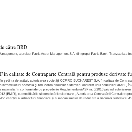
 de către BRD
nagement, a preluat Patria Asset Management S.A. din grupul Patria Bank. Tranzacția a fost 
 calitate de Contraparte Centrală pentru produse derivate fut
, în ședința de astăzi, autorizarea societății CCP.RO BUCHAREST S.A. în calitate de Contrapa
a infrastructurii acesteia și reducerea riscurilor sistemice, conform unui comunicat al ASF, î
 națională, în conformitate cu prevederile Regulamentului ASF nr. 3/2013 privind autorizarea ș
12 (EMIR), cu modificările și completările ulterioare. „Autorizarea Contrapărții Centrale repr
lon esențial al arhitecturii financiare și al mecanismelor de reducere a riscurilor sistemice.