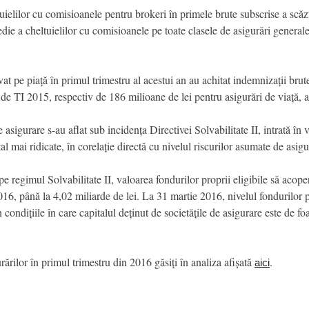
lilor cu comisioanele pentru brokeri în primele brute subscrise a scăzut
 a cheltuielilor cu comisioanele pe toate clasele de asigurări generale
vat pe piață în primul trimestru al acestui an au achitat indemnizații br
de TI 2015, respectiv de 186 milioane de lei pentru asigurări de viață, ad
e asigurare s-au aflat sub incidența Directivei Solvabilitate II, intrată î
l mai ridicate, în corelație directă cu nivelul riscurilor asumate de asigu
e regimul Solvabilitate II, valoarea fondurilor proprii eligibile să acope
16, până la 4,02 miliarde de lei. La 31 martie 2016, nivelul fondurilor pr
condițiile în care capitalul deținut de societățile de asigurare este de fo
rărilor în primul trimestru din 2016 găsiți în analiza afișată
.
aici