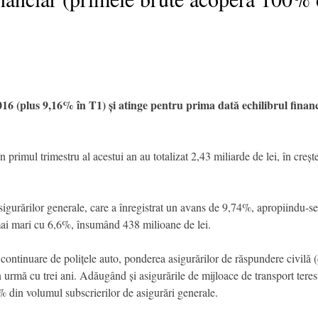
2016 (plus 9,16% în T1) și atinge pentru prima dată echilibrul fin
în primul trimestru al acestui an au totalizat 2,43 miliarde de lei, în cre
sigurărilor generale, care a înregistrat un avans de 9,74%, apropiindu-se 
 mai mari cu 6,6%, însumând 438 milioane de lei.
 continuare de polițele auto, ponderea asigurărilor de răspundere civilă 
urmă cu trei ani. Adăugând și asigurările de mijloace de transport terestru
% din volumul subscrierilor de asigurări generale.