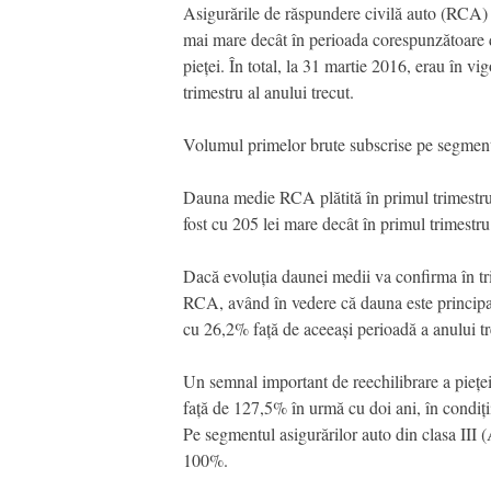
Asigurările de răspundere civilă auto (RCA) 
mai mare decât în perioada corespunzătoare di
pieței. În total, la 31 martie 2016, erau în 
trimestru al anului trecut.
Volumul primelor brute subscrise pe segmentu
Dauna medie RCA plătită în primul trimestru a
fost cu 205 lei mare decât în primul trimestru 
Dacă evoluția daunei medii va confirma în tr
RCA, având în vedere că dauna este principalul
cu 26,2% față de aceeași perioadă a anului tr
Un semnal important de reechilibrare a pieței
față de 127,5% în urmă cu doi ani, în condiți
Pe segmentul asigurărilor auto din clasa III (
100%.