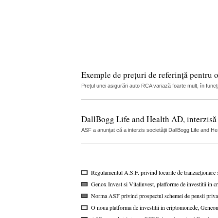
Exemple de prețuri de referință pentru 
Prețul unei asigurări auto RCA variază foarte mult, în funcț
DallBogg Life and Health AD, interzis
ASF a anunțat că a interzis societății DallBogg Life and H
Regulamentul A.S.F. privind locurile de tranzacționare 
Genox Invest si Vitalinvest, platforme de investitii in c
Norma ASF privind prospectul schemei de pensii privat
O noua platforma de investitii in criptomonede, Geneoni