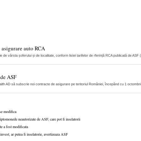
o asigurare auto RCA
ie de vârsta șoferului și de localitate, conform listei tarifelor de rferință RCA publicată de AS
ă de ASF
ealth AD să subscrie noi contracte de asigurare pe teritoriul României, începând cu 1 octombr
se modifica
riptomonede neautorizate de ASF, care pot fi inselatorii
e a fost modificata
nvest, ar putea fi inselatorie, avertizeaza ASF