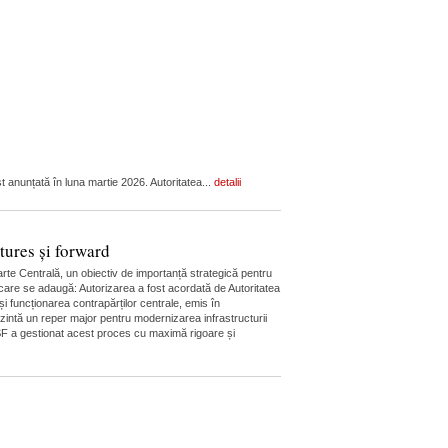
anunțată în luna martie 2026. Autoritatea...
detalii
ures și forward
rte Centrală, un obiectiv de importanță strategică pentru
n care se adaugă: Autorizarea a fost acordată de Autoritatea
i funcționarea contrapărților centrale, emis în
ezintă un reper major pentru modernizarea infrastructurii
 ASF a gestionat acest proces cu maximă rigoare și