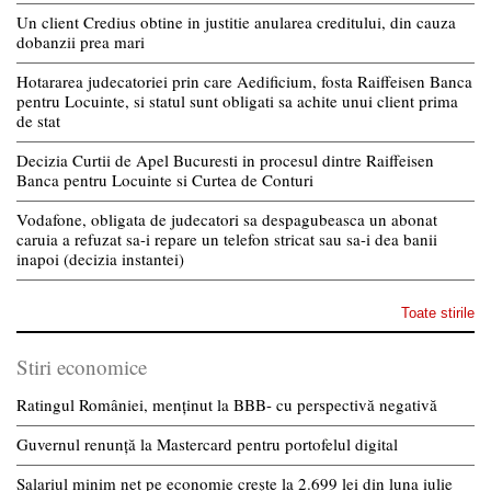
Un client Credius obtine in justitie anularea creditului, din cauza
dobanzii prea mari
Hotararea judecatoriei prin care Aedificium, fosta Raiffeisen Banca
pentru Locuinte, si statul sunt obligati sa achite unui client prima
de stat
Decizia Curtii de Apel Bucuresti in procesul dintre Raiffeisen
Banca pentru Locuinte si Curtea de Conturi
Vodafone, obligata de judecatori sa despagubeasca un abonat
caruia a refuzat sa-i repare un telefon stricat sau sa-i dea banii
inapoi (decizia instantei)
Toate stirile
Stiri economice
Ratingul României, menținut la BBB- cu perspectivă negativă
Guvernul renunță la Mastercard pentru portofelul digital
Salariul minim net pe economie crește la 2.699 lei din luna iulie