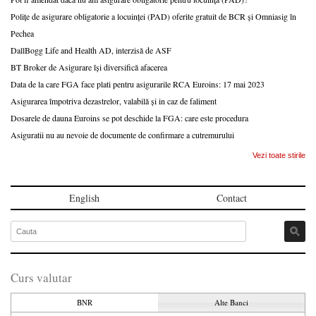
Polițe de asigurare obligatorie a locuinței (PAD) oferite gratuit de BCR și Omniasig în
Pechea
DallBogg Life and Health AD, interzisă de ASF
BT Broker de Asigurare își diversifică afacerea
Data de la care FGA face plati pentru asigurarile RCA Euroins: 17 mai 2023
Asigurarea împotriva dezastrelor, valabilă și in caz de faliment
Dosarele de dauna Euroins se pot deschide la FGA: care este procedura
Asiguratii nu au nevoie de documente de confirmare a cutremurului
Vezi toate stirile
English
Contact
Curs valutar
BNR
Alte Banci