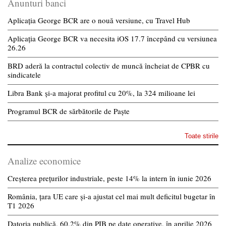
Anunturi banci
Aplicația George BCR are o nouă versiune, cu Travel Hub
Aplicația George BCR va necesita iOS 17.7 începând cu versiunea
26.26
BRD aderă la contractul colectiv de muncă încheiat de CPBR cu
sindicatele
Libra Bank și-a majorat profitul cu 20%, la 324 milioane lei
Programul BCR de sărbătorile de Paște
Toate stirile
Analize economice
Creșterea prețurilor industriale, peste 14% la intern în iunie 2026
România, țara UE care și-a ajustat cel mai mult deficitul bugetar în
T1 2026
Datoria publică, 60,2% din PIB pe date operative, în aprilie 2026