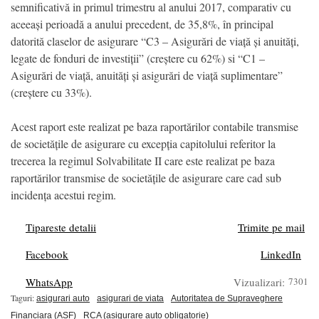
semnificativă in primul trimestru al anului 2017, comparativ cu
aceeași perioadă a anului precedent, de 35,8%, în principal
datorită claselor de asigurare “C3 – Asigurări de viață și anuități,
legate de fonduri de investiții” (creștere cu 62%) si “C1 –
Asigurări de viață, anuități și asigurări de viață suplimentare”
(creștere cu 33%).
Acest raport este realizat pe baza raportărilor contabile transmise
de societățile de asigurare cu excepția capitolului referitor la
trecerea la regimul Solvabilitate II care este realizat pe baza
raportărilor transmise de societățile de asigurare care cad sub
incidența acestui regim.
Tipareste detalii
Trimite pe mail
Facebook
LinkedIn
WhatsApp
Vizualizari:
7301
Taguri:
asigurari auto
asigurari de viata
Autoritatea de Supraveghere
Financiara (ASF)
RCA (asigurare auto obligatorie)