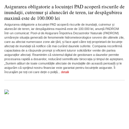
Asigurarea obligatorie a locuinței PAD acoperă riscurile de
inundații, cutremur și alunecări de teren, iar despăgubirea
maximă este de 100.000 lei
Asigurarea obligatorie a locuinței PAD acoperă riscurile de inundații, cutremur și
alunecări de teren, iar despăgubirea maximă este de 100.000 lei, anunță PADROM
într-un comunicat: Pool-ul de Asigurare Împotriva Dezastrelor Naturale (PADROM)
urmărește situația generată de fenomenele hidrometeorologice severe din ultimele zile,
care au afectat numeroase zone ale țării, și face apel către toți proprietarii de locuințe
afectați de inundații să notifice cât mai curând daunele suferite. Compania reconfirmă
capacitatea de a răspunde prompt și eficient tuturor solicitărilor venite din partea
asiguraților afectați. Reamintim că sistemul digital de gestionare a daunelor permite
procesarea rapidă a dosarelor, reducând semnificativ birocrația și timpul de așteptare.
„Suntem alături de toate comunitățile afectate de inundațiile din această perioadă și le
asigurăm că sprijinul nostru financiar este garantat pentru locuințele asigurate. Îi
încurajăm pe toți cei care dețin o poliță...
detalii