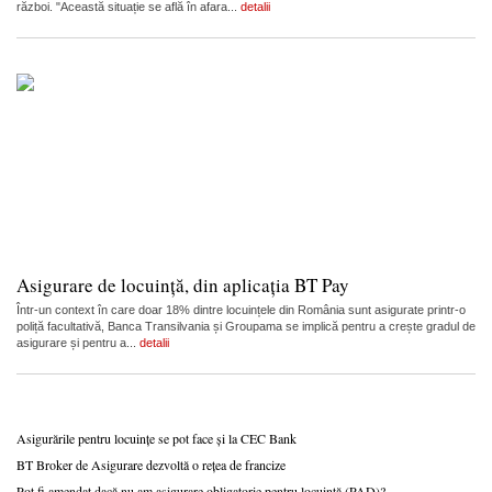
război. "Această situație se află în afara...
detalii
Asigurare de locuință, din aplicația BT Pay
Într-un context în care doar 18% dintre locuințele din România sunt asigurate printr-o
poliță facultativă, Banca Transilvania și Groupama se implică pentru a crește gradul de
asigurare și pentru a...
detalii
Asigurările pentru locuințe se pot face și la CEC Bank
BT Broker de Asigurare dezvoltă o rețea de francize
Pot fi amendat dacă nu am asigurare obligatorie pentru locuință (PAD)?