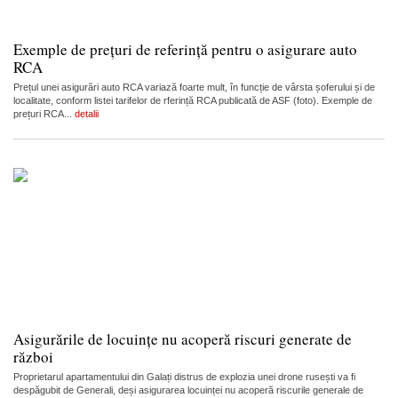
Exemple de prețuri de referință pentru o asigurare auto
RCA
Prețul unei asigurări auto RCA variază foarte mult, în funcție de vârsta șoferului și de
localitate, conform listei tarifelor de rferință RCA publicată de ASF (foto). Exemple de
prețuri RCA...
detalii
Asigurările de locuințe nu acoperă riscuri generate de
război
Proprietarul apartamentului din Galați distrus de explozia unei drone rusești va fi
despăgubit de Generali, deși asigurarea locuinței nu acoperă riscurile generale de