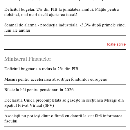
Deficitul bugetar, 2% din PIB la jumătatea anului. Plățile pentru
dobânzi, mai mari decât ajustarea fiscală
Semnal de alarmă - producția industrială, -3,3% după primele cinci
luni ale anului
Toate stirile
Ministerul Finantelor
Deficitul bugetar s-a redus la 2% din PIB
Măsuri pentru accelerarea absorbției fondurilor europene
Bilete la băi pentru pensionari în 2026
Declarația Unică precompletată se găsește în secțiunea Mesaje din
Spațiul Privat Virtual (SPV)
Asociații nu pot ieși dintr-o firmă cu datorii la stat fără informarea
fiscului