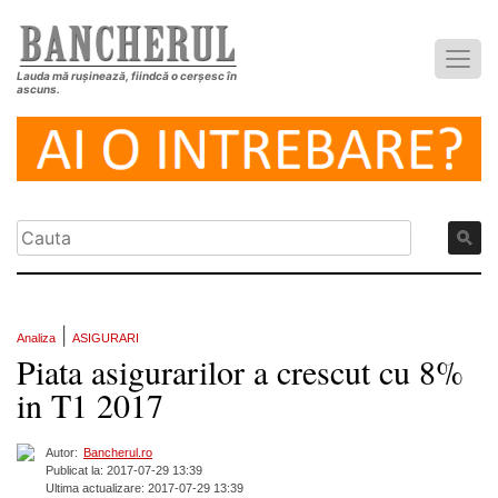
Lauda mă rușinează, fiindcă o cerșesc în
ascuns.
|
Analiza
ASIGURARI
Piata asigurarilor a crescut cu 8%
in T1 2017
Autor:
Bancherul.ro
Publicat la: 2017-07-29 13:39
Ultima actualizare: 2017-07-29 13:39