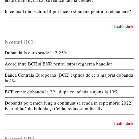
luate de BNR; cu cat se reduce rata la credite?
In ce mall din sectorul 4 pot face o simulare pentru o refinantare?
Toate stirile
Noutati BCE
Dobanda la euro scade la 2,25%
Acord intre BCE si BNR pentru supravegherea bancilor
Banca Centrala Europeana (BCE) explica de ce a majorat dobanda
la 2%
BCE creste dobanda la 2%, dupa ce inflatia a ajuns la 10%
Dobânda pe termen lung a continuat să scadă in septembrie 2022.
Ecartul față de Polonia și Cehia, redus semnificativ
Toate stirile
Noutati EBA