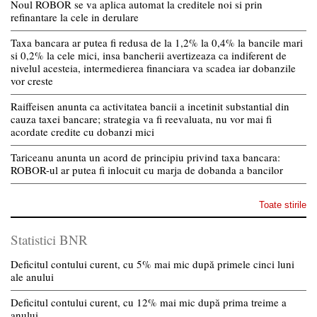
Noul ROBOR se va aplica automat la creditele noi si prin
refinantare la cele in derulare
Taxa bancara ar putea fi redusa de la 1,2% la 0,4% la bancile mari
si 0,2% la cele mici, insa bancherii avertizeaza ca indiferent de
nivelul acesteia, intermedierea financiara va scadea iar dobanzile
vor creste
Raiffeisen anunta ca activitatea bancii a incetinit substantial din
cauza taxei bancare; strategia va fi reevaluata, nu vor mai fi
acordate credite cu dobanzi mici
Tariceanu anunta un acord de principiu privind taxa bancara:
ROBOR-ul ar putea fi inlocuit cu marja de dobanda a bancilor
Toate stirile
Statistici BNR
Deficitul contului curent, cu 5% mai mic după primele cinci luni
ale anului
Deficitul contului curent, cu 12% mai mic după prima treime a
anului