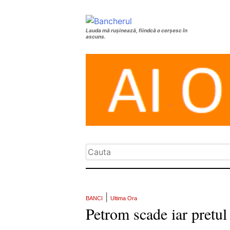
Lauda mă rușinează, fiindcă o cerșesc în
ascuns.
|
BANCI
Ultima Ora
Petrom scade iar pretul