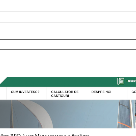
către BRD Asset Management s-a finalizat