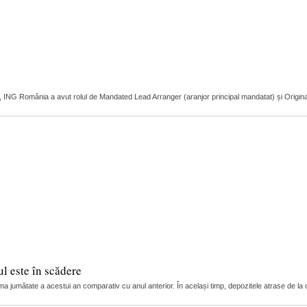
r, ING România a avut rolul de Mandated Lead Arranger (aranjor principal mandatat) și Original L
l este în scădere
ma jumătate a acestui an comparativ cu anul anterior. În același timp, depozitele atrase de la c