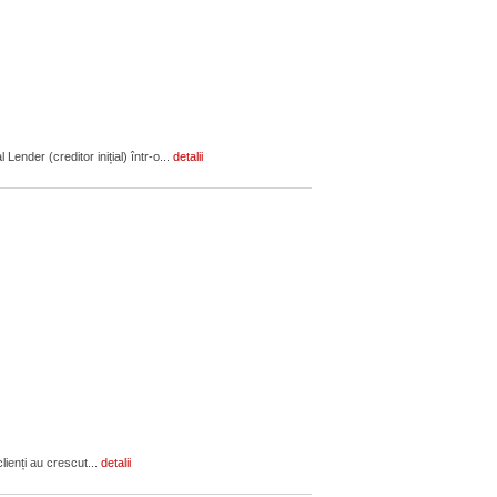
ender (creditor inițial) într-o...
detalii
lienți au crescut...
detalii