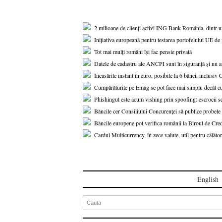
2 milioane de clienți activi ING Bank România, dintr-
Inițiativa europeană pentru testarea portofelului UE de i
Tot mai mulți români își fac pensie privată
Datele de cadastru ale ANCPI sunt în siguranță și nu au
Încasările instant în euro, posibile la 6 bănci, inclusi
Cumpărăturile pe Emag se pot face mai simplu decât c
Phishingul este acum vishing prin spoofing: escrocii se
Băncile cer Consiliului Concurenței să publice probe
Băncile europene pot verifica românii la Biroul de Cred
Cardul Multicurrency, în zece valute, util pentru călători
English