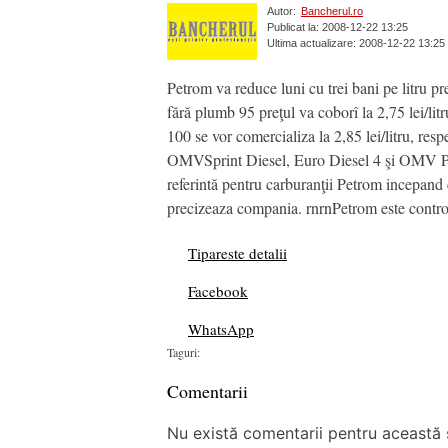
Autor:
Bancherul.ro
Publicat la: 2008-12-22 13:25
Ultima actualizare: 2008-12-22 13:25
Petrom va reduce luni cu trei bani pe litru p
fără plumb 95 preţul va coborî la 2,75 lei/l
100 se vor comercializa la 2,85 lei/litru, res
OMVSprint Diesel, Euro Diesel 4 şi OMV Premiu
referintă pentru carburanţii Petrom incepand 
precizeaza compania. rnrnPetrom este contro
Tipareste detalii
Facebook
WhatsApp
Taguri:
Comentarii
Nu există comentarii pentru această ș