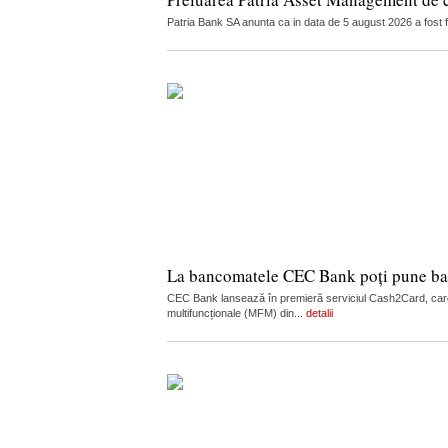
Patria Bank SA anunta ca in data de 5 august 2026 a fost 
La bancomatele CEC Bank poți pune ban
CEC Bank lansează în premieră serviciul Cash2Card, care
multifuncționale (MFM) din...
detalii