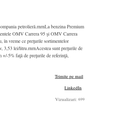
ţat compania petrolieră.rnrnLa benzina Premium
ortimentele OMV Carrera 95 şi OMV Carrera
ru, în vreme ce preţurile sortimentelor
 3,53 lei/litru.rnrnAcestea sunt preţurile de
+/-5% faţă de preţurile de referinţă,
Trimite pe mail
LinkedIn
Vizualizari:
699