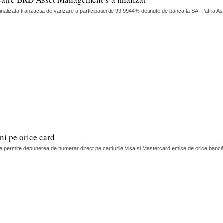
finalizata tranzactia de vanzare a participatiei de 99,9944% detinute de banca la SAI Patria 
i pe orice card
 permite depunerea de numerar direct pe cardurile Visa și Mastercard emise de orice bancă