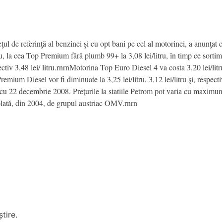
reţul de referinţă al benzinei şi cu opt bani pe cel al motorinei, a anun
itru, la cea Top Premium fără plumb 99+ la 3,08 lei/litru, în timp ce s
pectiv 3,48 lei/ litru.rnrnMotorina Top Euro Diesel 4 va costa 3,20 lei/lit
m Diesel vor fi diminuate la 3,25 lei/litru, 3,12 lei/litru şi, respectiv,
cu 22 decembrie 2008. Preţurile la statiile Petrom pot varia cu maximum 
lată, din 2004, de grupul austriac OMV.rnrn
tire.