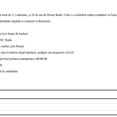
un total de 2,2 milioane, și 20 de ani de Home’Bank. Cum s-a schimbat relația românilor cu ban
dentitate digitală se reunește la București
 fost furate de hackeri
v CEC Bank
u cardul, prin Ropay
 dau la telefon drept bancheri, polițiști sau inspectori ANAF
le privind pretinsa manipulare a ROBOR
it
i în străinătate