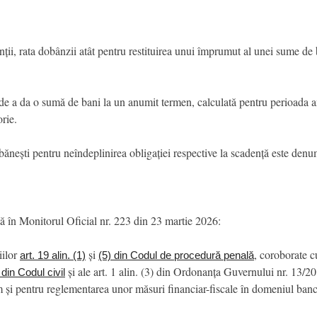
enții, rata dobânzii atât pentru restituirea unui împrumut al unei sume de b
de a da o sumă de bani la un anumit termen, calculată pentru perioada an
rie.
bănești pentru neîndeplinirea obligației respective la scadență este den
tă în Monitorul Oficial nr. 223 din 23 martie 2026:
iilor
și
, coroborate c
art. 19 alin. (1)
(5) din Codul de procedură penală
și ale art. 1 alin. (3) din Ordonanța Guvernului nr. 13/2
 din Codul civil
m și pentru reglementarea unor măsuri financiar-fiscale în domeniul banca