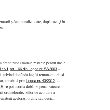
ratorii și/sau penalizatoare, după caz, și în
ea.
i drepturilor salariale restante pentru unele
,
–
 civil
art. 166 din Legea nr. 53/2003
11 privind dobânda legală remuneratorie și
car, aprobată prin
, cu
Legea nr. 43/2012
, se pot acorda dobânzi penalizatoare la
19
rii ordinelor/deciziilor de acordare a
emiterii acelorași ordine sau decizii.