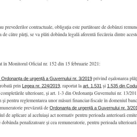
 sau prevederilor contractuale, obligația este purtătoare de dobânzi remune
a de către părți, se va plăti dobânda legală aferentă fiecăreia dintre acest
at în Monitorul Oficial nr. 152 din 15 februarie 2021:
privind eșalonarea plăți
din Ordonanța de urgență a Guvernului nr. 3/2019
aprobată prin
, raportat la
și
Legea nr. 224/2019
art. 1.531
1.535 din Codul
 completările ulterioare, și art. 1-3 din Ordonanța Guvernului nr. 13/20
m și pentru reglementarea unor măsuri financiar-fiscale în domeniul ban
remuneratorie prevăzută de
Ordonanța de urgență a Guvernului nr. 3/20
niul de aplicare al aceluiași act normativ pentru perioada anterioară emite
tre dobânda penalizatoare și cea remuneratorie, pentru perioada ulterioară 