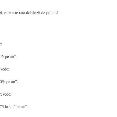
i, care este rata dobânzii de politică
e:
25% pe an”.
vede:
50% pe an”.
revede:
75 la sută pe an”.