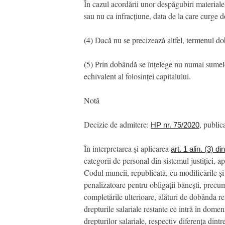
În cazul acordării unor despăgubiri materiale 
sau nu ca infracțiune, data de la care curge 
(4) Dacă nu se precizează altfel, termenul d
(5) Prin dobândă se înțelege nu numai sumele so
echivalent al folosinței capitalului.
Notă
Decizie de admitere:
, public
HP nr. 75/2020
În interpretarea și aplicarea
art. 1 alin. (3) 
categorii de personal din sistemul justiției, 
Codul muncii, republicată, cu modificările și
penalizatoare pentru obligații bănești, precu
completările ulterioare, alături de dobânda 
drepturile salariale restante ce intră în dome
drepturilor salariale, respectiv diferența din