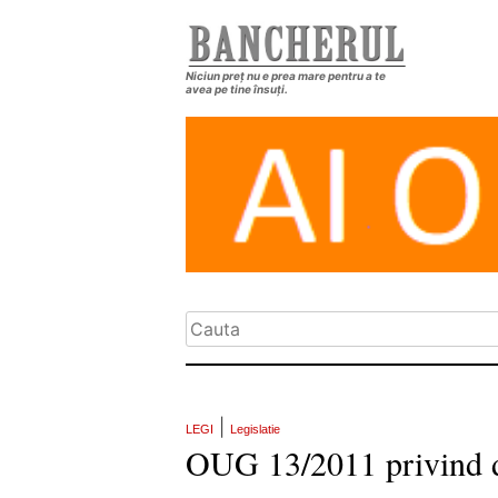
Niciun preț nu e prea mare pentru a te
avea pe tine însuți.
|
LEGI
Legislatie
OUG 13/2011 privind do