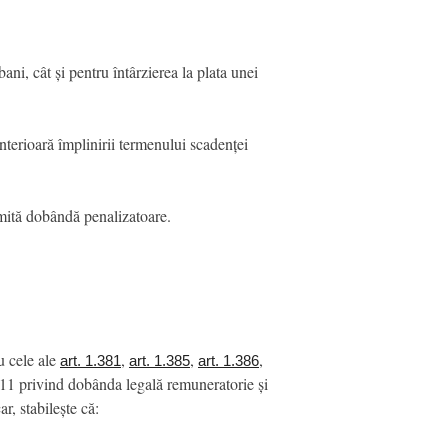
ani, cât și pentru întârzierea la plata unei
terioară împlinirii termenului scadenței
umită dobândă penalizatoare.
u cele ale
,
,
,
art. 1.381
art. 1.385
art. 1.386
011 privind dobânda legală remuneratorie și
r, stabilește că: