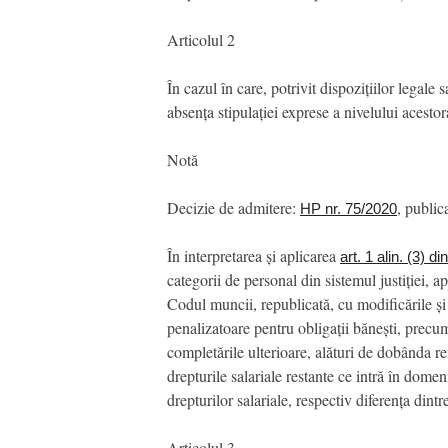
Articolul 2
În cazul în care, potrivit dispozițiilor legale
absența stipulației exprese a nivelului acestor
Notă
Decizie de admitere:
, public
HP nr. 75/2020
În interpretarea și aplicarea
art. 1 alin. (3) 
categorii de personal din sistemul justiției, 
Codul muncii, republicată, cu modificările și
penalizatoare pentru obligații bănești, precu
completările ulterioare, alături de dobânda 
drepturile salariale restante ce intră în dome
drepturilor salariale, respectiv diferența din
Articolul 3