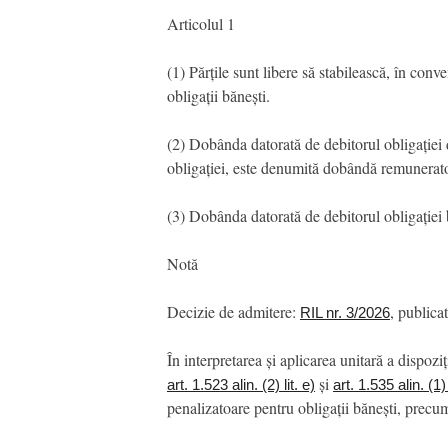
Articolul 1
(1) Părțile sunt libere să stabilească, în conv
obligații bănești.
(2) Dobânda datorată de debitorul obligației 
obligației, este denumită dobândă remunerato
(3) Dobânda datorată de debitorul obligației 
Notă
Decizie de admitere:
, publica
RIL nr. 3/2026
În interpretarea și aplicarea unitară a dispoziț
și
art. 1.523 alin. (2) lit. e)
art. 1.535 alin. (1)
penalizatoare pentru obligații bănești, precu