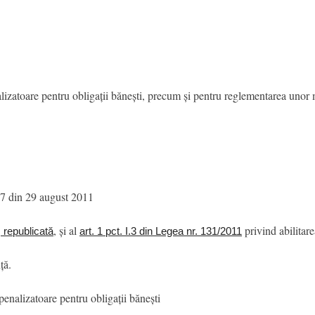
lizatoare pentru obligații bănești, precum și pentru reglementarea unor 
din 29 august 2011
, și al
privind abilitar
, republicată
art. 1 pct. I.3 din Legea nr. 131/2011
ță.
enalizatoare pentru obligații bănești