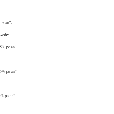
 pe an”.
vede:
25% pe an”.
75% pe an”.
00% pe an”.