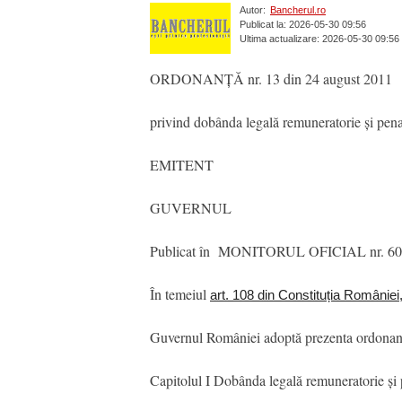
Autor:
Bancherul.ro
Publicat la: 2026-05-30 09:56
Ultima actualizare: 2026-05-30 09:56
ORDONANȚĂ nr. 13 din 24 august 2011
privind dobânda legală remuneratorie și pena
EMITENT
GUVERNUL
Publicat în MONITORUL OFICIAL nr. 607 
În temeiul
art. 108 din Constituția României
Guvernul României adoptă prezenta ordonan
Capitolul I Dobânda legală remuneratorie și p