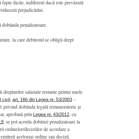
fapte ilicite, indiferent dacă este prevăzută
roducerii prejudiciului.
și dobânda penalizatoare.
umire, la care debitorul se obligă drept
i drepturilor salariale restante pentru unele
,
–
 civil
art. 166 din Legea nr. 53/2003
11 privind dobânda legală remuneratorie și
car, aprobată prin
, cu
Legea nr. 43/2012
, se pot acorda dobânzi penalizatoare la
19
rii ordinelor/deciziilor de acordare a
emiterii acelorași ordine sau decizii.