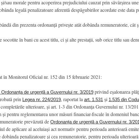
și/sau morale pentru acoperirea prejudiciului cauzat prin săvârșirea unei 
dobânda legală penalizatoare aferentă despăgubirilor acordate este data p
obândă din prezenta ordonanță privește atât dobânda remuneratorie, cât 
cotite în bani cu acest titlu, ci și alte prestații, sub orice titlu sau den
at în Monitorul Oficial nr. 152 din 15 februarie 2021:
privind eșalonarea plăți
din Ordonanța de urgență a Guvernului nr. 3/2019
aprobată prin
, raportat la
și
Legea nr. 224/2019
art. 1.531
1.535 din Codul
 completările ulterioare, și art. 1-3 din Ordonanța Guvernului nr. 13/20
m și pentru reglementarea unor măsuri financiar-fiscale în domeniul ban
remuneratorie prevăzută de
Ordonanța de urgență a Guvernului nr. 3/20
niul de aplicare al aceluiași act normativ pentru perioada anterioară emite
tre dobânda penalizatoare și cea remuneratorie, pentru perioada ulterioară 