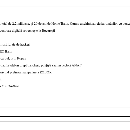
n total de 2,2 milioane, și 20 de ani de Home’Bank. Cum s-a schimbat relația românilor cu ban
dentitate digitală se reunește la București
 fost furate de hackeri
v CEC Bank
 cardul, prin Ropay
 dau la telefon drept bancheri, polițiști sau inspectori ANAF
e privind pretinsa manipulare a ROBOR
it
 în străinătate