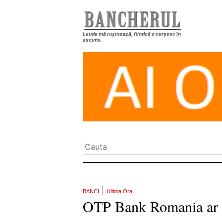
Lauda mă rușinează, fiindcă o cerșesc în
ascuns.
|
BANCI
Ultima Ora
OTP Bank Romania ar p