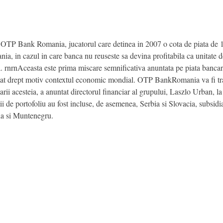
 OTP Bank Romania, jucatorul care detinea in 2007 o cota de piata de 1
ia, in cazul in care banca nu reuseste sa devina profitabila ca unitate d
a. rnrnAceasta este prima miscare semnificativa anuntata pe piata bancar
ocat drept motiv contextul economic mondial. OTP BankRomania va fi trata
ii acesteia, a anuntat directorul financiar al grupului, Laszlo Urban, la
itii de portofoliu au fost incluse, de asemenea, Serbia si Slovacia, subsid
ia si Muntenegru.