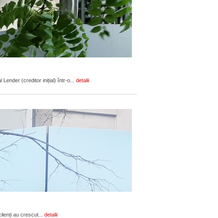
ender (creditor inițial) într-o...
detalii
lienți au crescut...
detalii