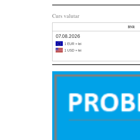
Curs valutar
BNR
07.08.2026
1 EUR = lei
1 USD = lei