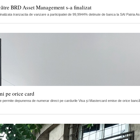
către BRD Asset Management s-a finalizat
finalizata tranzactia de vanzare a participatiei de 99,9944% detinute de banca la SAI Patria 
i pe orice card
 permite depunerea de numerar direct pe cardurile Visa și Mastercard emise de orice bancă