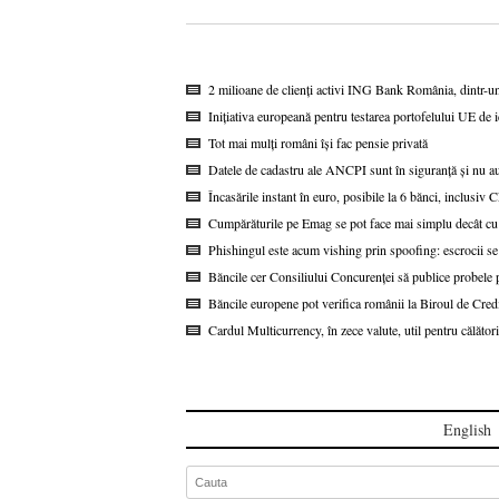
2 milioane de clienți activi ING Bank România, dintr-u
Inițiativa europeană pentru testarea portofelului UE de i
Tot mai mulți români își fac pensie privată
Datele de cadastru ale ANCPI sunt în siguranță și nu au
Încasările instant în euro, posibile la 6 bănci, inclusi
Cumpărăturile pe Emag se pot face mai simplu decât cu
Phishingul este acum vishing prin spoofing: escrocii se
Băncile cer Consiliului Concurenței să publice probel
Băncile europene pot verifica românii la Biroul de Cred
Cardul Multicurrency, în zece valute, util pentru călătorii
English