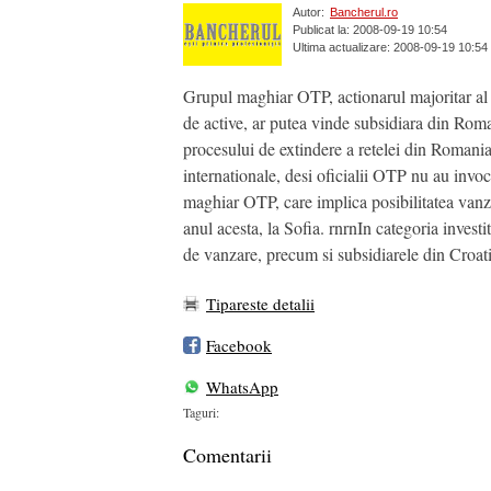
Autor:
Bancherul.ro
Publicat la: 2008-09-19 10:54
Ultima actualizare: 2008-09-19 10:54
Grupul maghiar OTP, actionarul majoritar al
de active, ar putea vinde subsidiara din Roman
procesului de extindere a retelei din Romani
internationale, desi oficialii OTP nu au inv
maghiar OTP, care implica posibilitatea vanzar
anul acesta, la Sofia. rnrnIn categoria invest
de vanzare, precum si subsidiarele din Croat
Tipareste detalii
Facebook
WhatsApp
Taguri:
Comentarii