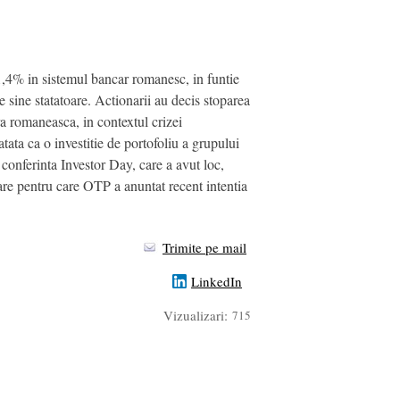
,4% in sistemul bancar romanesc, in funtie
e sine statatoare. Actionarii au decis stoparea
a romaneasca, in contextul crizei
ta ca o investitie de portofoliu a grupului
 conferinta Investor Day, care a avut loc,
iare pentru care OTP a anuntat recent intentia
Trimite pe mail
LinkedIn
Vizualizari:
715