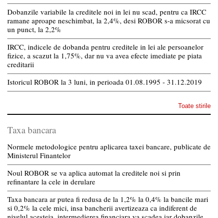
Dobanzile variabile la creditele noi in lei nu scad, pentru ca IRCC
ramane aproape neschimbat, la 2,4%, desi ROBOR s-a micsorat cu
un punct, la 2,2%
IRCC, indicele de dobanda pentru creditele in lei ale persoanelor
fizice, a scazut la 1,75%, dar nu va avea efecte imediate pe piata
creditarii
Istoricul ROBOR la 3 luni, in perioada 01.08.1995 - 31.12.2019
Toate stirile
Taxa bancara
Normele metodologice pentru aplicarea taxei bancare, publicate de
Ministerul Finantelor
Noul ROBOR se va aplica automat la creditele noi si prin
refinantare la cele in derulare
Taxa bancara ar putea fi redusa de la 1,2% la 0,4% la bancile mari
si 0,2% la cele mici, insa bancherii avertizeaza ca indiferent de
nivelul acesteia, intermedierea financiara va scadea iar dobanzile