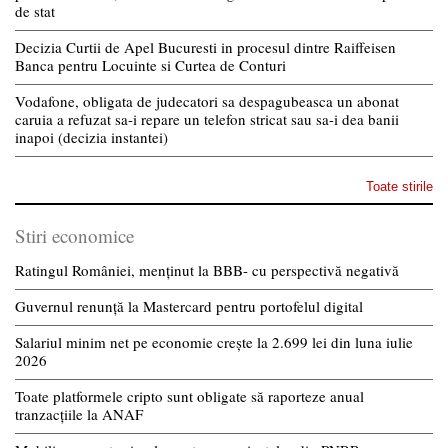
de stat
Decizia Curtii de Apel Bucuresti in procesul dintre Raiffeisen
Banca pentru Locuinte si Curtea de Conturi
Vodafone, obligata de judecatori sa despagubeasca un abonat
caruia a refuzat sa-i repare un telefon stricat sau sa-i dea banii
inapoi (decizia instantei)
Toate stirile
Stiri economice
Ratingul României, menținut la BBB- cu perspectivă negativă
Guvernul renunță la Mastercard pentru portofelul digital
Salariul minim net pe economie crește la 2.699 lei din luna iulie
2026
Toate platformele cripto sunt obligate să raporteze anual
tranzacțiile la ANAF