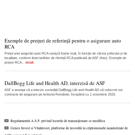
Exemple de prețuri de referință pentru o asigurare auto
RCA
Prețul unei asigurări auto RCA variază foarte mult, în funcție de vârsta șoferului și de
localitate, conform listei tarifelor de rferință RCA publicată de ASF (foto). Exemple de
prețuri RCA...
detalii
DallBogg Life and Health AD, interzisă de ASF
ASF a anunțat că a interzis societății DallBogg Life and Health AD să subscrie noi
contracte de asigurare pe teritoriul României, începând cu 1 octombrie 2025.
Regulamentul A.S.F. privind locurile de tranzacționare se modifica
Genox Invest si Vitalinvest, platforme de investitii in criptomonede neautorizate de