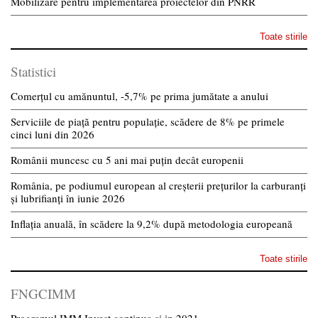
Mobilizare pentru implementarea proiectelor din PNRR
Toate stirile
Statistici
Comerțul cu amănuntul, -5,7% pe prima jumătate a anului
Serviciile de piață pentru populație, scădere de 8% pe primele
cinci luni din 2026
Românii muncesc cu 5 ani mai puțin decât europenii
România, pe podiumul european al creșterii prețurilor la carburanți
și lubrifianți în iunie 2026
Inflația anuală, în scădere la 9,2% după metodologia europeană
Toate stirile
FNGCIMM