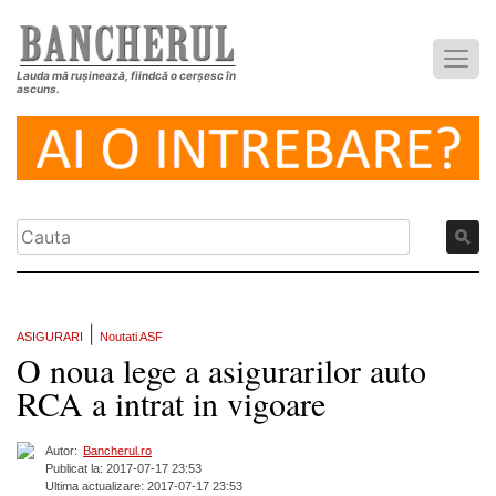
Lauda mă rușinează, fiindcă o cerșesc în
ascuns.
|
ASIGURARI
Noutati ASF
O noua lege a asigurarilor auto
RCA a intrat in vigoare
Autor:
Bancherul.ro
Publicat la: 2017-07-17 23:53
Ultima actualizare: 2017-07-17 23:53