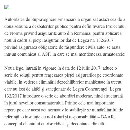
Autoritatea de Supraveghere Financiară a organizat astăzi cea de-a
doua sesiune a dezbaterilor publice pentru definitivarea Proiectului
de Normă privind asigurările auto din România, pentru aplicarea
noului cadru al pieţei asigurărilor dat de Legea nr. 132/2017
privind asigurarea obligatorie de răspundere civilă auto, se arata
intr-un comunicat al ASF, in care se mai mentioneaza urmatoarele:
Noua lege, intrată în vigoare în data de 12 iulie 2017, aduce o
serie de soluţii pentru reaşezarea pieţei asigurărilor pe coordonate
viabile, în vederea eliminării dezechilibrelor manifestate în trecut,
care au fost de altfel şi sancţionate de Legea Concurenţei. Legea
132/2017 introduce o serie de abordări moderne, fiind structurată
în jurul nevoilor consumatorului. Printre cele mai importante
repere pe care acest act normativ le stabileşte se numără tariful de
referinţă, o instituţie cu noi roluri şi responsabilităţi – BAAR,
conceptul clientului cu risc ridicat şi decontarea directă.