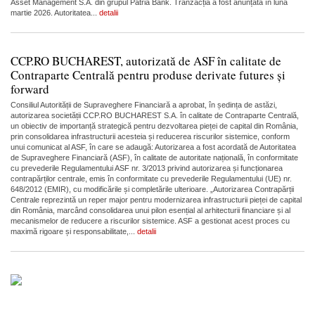
Asset Management S.A. din grupul Patria Bank. Tranzacția a fost anunțată în luna
martie 2026. Autoritatea...
detalii
CCP.RO BUCHAREST, autorizată de ASF în calitate de
Contraparte Centrală pentru produse derivate futures și
forward
Consiliul Autorității de Supraveghere Financiară a aprobat, în ședința de astăzi,
autorizarea societății CCP.RO BUCHAREST S.A. în calitate de Contraparte Centrală,
un obiectiv de importanță strategică pentru dezvoltarea pieței de capital din România,
prin consolidarea infrastructurii acesteia și reducerea riscurilor sistemice, conform
unui comunicat al ASF, în care se adaugă: Autorizarea a fost acordată de Autoritatea
de Supraveghere Financiară (ASF), în calitate de autoritate națională, în conformitate
cu prevederile Regulamentului ASF nr. 3/2013 privind autorizarea și funcționarea
contrapărților centrale, emis în conformitate cu prevederile Regulamentului (UE) nr.
648/2012 (EMIR), cu modificările și completările ulterioare. „Autorizarea Contrapărții
Centrale reprezintă un reper major pentru modernizarea infrastructurii pieței de capital
din România, marcând consolidarea unui pilon esențial al arhitecturii financiare și al
mecanismelor de reducere a riscurilor sistemice. ASF a gestionat acest proces cu
maximă rigoare și responsabilitate,...
detalii