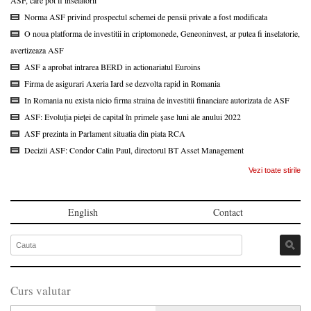
ASF, care pot fi inselatorii
Norma ASF privind prospectul schemei de pensii private a fost modificata
O noua platforma de investitii in criptomonede, Geneoninvest, ar putea fi inselatorie,
avertizeaza ASF
ASF a aprobat intrarea BERD in actionariatul Euroins
Firma de asigurari Axeria Iard se dezvolta rapid in Romania
In Romania nu exista nicio firma straina de investitii financiare autorizata de ASF
ASF: Evoluția pieței de capital în primele șase luni ale anului 2022
ASF prezinta in Parlament situatia din piata RCA
Decizii ASF: Condor Calin Paul, directorul BT Asset Management
Vezi toate stirile
English
Contact
Curs valutar