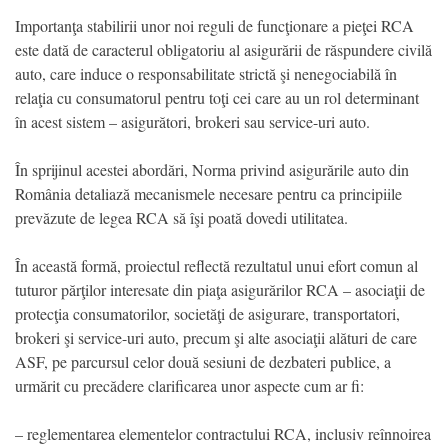
Importanţa stabilirii unor noi reguli de funcţionare a pieţei RCA
este dată de caracterul obligatoriu al asigurării de răspundere civilă
auto, care induce o responsabilitate strictă şi nenegociabilă în
relaţia cu consumatorul pentru toţi cei care au un rol determinant
în acest sistem – asigurători, brokeri sau service-uri auto.
În sprijinul acestei abordări, Norma privind asigurările auto din
România detaliază mecanismele necesare pentru ca principiile
prevăzute de legea RCA să îşi poată dovedi utilitatea.
În această formă, proiectul reflectă rezultatul unui efort comun al
tuturor părţilor interesate din piaţa asigurărilor RCA – asociaţii de
protecţia consumatorilor, societăţi de asigurare, transportatori,
brokeri şi service-uri auto, precum şi alte asociaţii alături de care
ASF, pe parcursul celor două sesiuni de dezbateri publice, a
urmărit cu precădere clarificarea unor aspecte cum ar fi:
– reglementarea elementelor contractului RCA, inclusiv reînnoirea