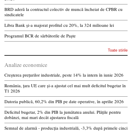
BRD aderă la contractul colectiv de muncă încheiat de CPBR cu
sindicatele
Libra Bank și-a majorat profitul cu 20%, la 324 milioane lei
Programul BCR de sărbătorile de Paște
Toate stirile
Analize economice
Creșterea prețurilor industriale, peste 14% la intern în iunie 2026
România, țara UE care și-a ajustat cel mai mult deficitul bugetar în
T1 2026
Datoria publică, 60,2% din PIB pe date operative, în aprilie 2026
Deficitul bugetar, 2% din PIB la jumătatea anului. Plățile pentru
dobânzi, mai mari decât ajustarea fiscală
Semnal de alarmă - producția industrială, -3,3% după primele cinci