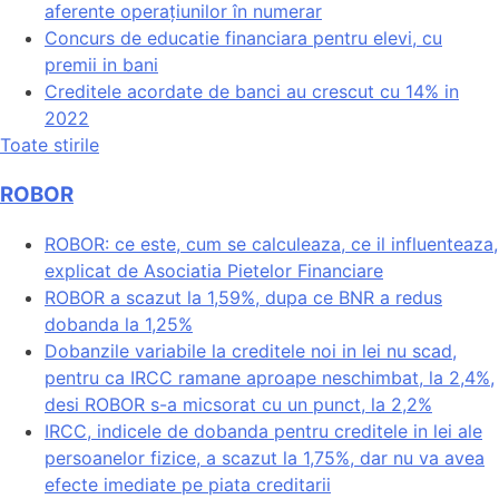
aferente operațiunilor în numerar
Concurs de educatie financiara pentru elevi, cu
premii in bani
Creditele acordate de banci au crescut cu 14% in
2022
Toate stirile
ROBOR
ROBOR: ce este, cum se calculeaza, ce il influenteaza,
explicat de Asociatia Pietelor Financiare
ROBOR a scazut la 1,59%, dupa ce BNR a redus
dobanda la 1,25%
Dobanzile variabile la creditele noi in lei nu scad,
pentru ca IRCC ramane aproape neschimbat, la 2,4%,
desi ROBOR s-a micsorat cu un punct, la 2,2%
IRCC, indicele de dobanda pentru creditele in lei ale
persoanelor fizice, a scazut la 1,75%, dar nu va avea
efecte imediate pe piata creditarii