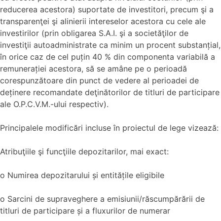
reducerea acestora) suportate de investitori, precum şi a
transparenţei şi alinierii intereselor acestora cu cele ale
investirilor (prin obligarea S.A.I. şi a societăţilor de
investiţii autoadministrate ca minim un procent substanțial,
în orice caz de cel puțin 40 % din componenta variabilă a
remunerației acestora, să se amâne pe o perioadă
corespunzătoare din punct de vedere al perioadei de
deținere recomandate deţinătorilor de titluri de participare
ale O.P.C.V.M.-ului respectiv).
Principalele modificări incluse în proiectul de lege vizează:
Atribuţiile şi funcţiile depozitarilor, mai exact:
o Numirea depozitarului și entitățile eligibile
o Sarcini de supraveghere a emisiunii/răscumpărării de
titluri de participare și a fluxurilor de numerar