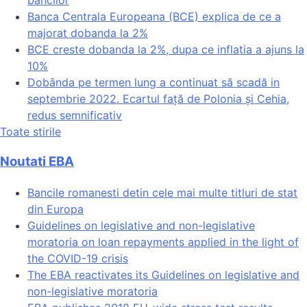
Banca Centrala Europeana (BCE) explica de ce a
majorat dobanda la 2%
BCE creste dobanda la 2%, dupa ce inflatia a ajuns la
10%
Dobânda pe termen lung a continuat să scadă in
septembrie 2022. Ecartul față de Polonia și Cehia,
redus semnificativ
Toate stirile
Noutati EBA
Bancile romanesti detin cele mai multe titluri de stat
din Europa
Guidelines on legislative and non-legislative
moratoria on loan repayments applied in the light of
the COVID-19 crisis
The EBA reactivates its Guidelines on legislative and
non-legislative moratoria