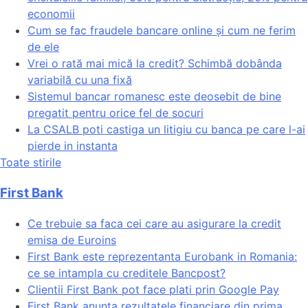
economii
Cum se fac fraudele bancare online și cum ne ferim
de ele
Vrei o rată mai mică la credit? Schimbă dobânda
variabilă cu una fixă
Sistemul bancar romanesc este deosebit de bine
pregatit pentru orice fel de socuri
La CSALB poti castiga un litigiu cu banca pe care l-ai
pierde in instanta
Toate stirile
First Bank
Ce trebuie sa faca cei care au asigurare la credit
emisa de Euroins
First Bank este reprezentanta Eurobank in Romania:
ce se intampla cu creditele Bancpost?
Clientii First Bank pot face plati prin Google Pay
First Bank anunta rezultatele financiare din prima