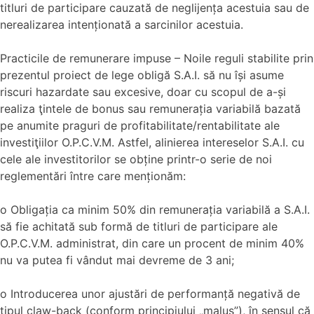
titluri de participare cauzată de neglijența acestuia sau de
nerealizarea intenționată a sarcinilor acestuia.
Practicile de remunerare impuse – Noile reguli stabilite prin
prezentul proiect de lege obligă S.A.I. să nu își asume
riscuri hazardate sau excesive, doar cu scopul de a-și
realiza ţintele de bonus sau remunerația variabilă bazată
pe anumite praguri de profitabilitate/rentabilitate ale
investiţiilor O.P.C.V.M. Astfel, alinierea intereselor S.A.I. cu
cele ale investitorilor se obține printr-o serie de noi
reglementări între care menționăm:
o Obligația ca minim 50% din remunerația variabilă a S.A.I.
să fie achitată sub formă de titluri de participare ale
O.P.C.V.M. administrat, din care un procent de minim 40%
nu va putea fi vândut mai devreme de 3 ani;
o Introducerea unor ajustări de performanță negativă de
tipul claw-back (conform principiului „malus”), în sensul că