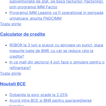
subventionate de stat, pe baza facturilor (factoring),
prin programul IMM Factor
Programul IMM Leasing va fi operational in perioada
urmatoare, anunta FNGCIMM
Toate stirile
Calculator de credite
ROBOR la 3 luni a scazut cu aproape un punct, dupa
masurile luate de BNR; cu cat se reduce rata la
credite?
In ce mall din sectorul 4 pot face o simulare pentru o
refinantare?
Toate stirile
Noutati BCE
Dobanda la euro scade la 2,25%
Acord intre BCE si BNR pentru supravegherea
bancilor