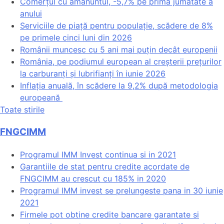
Comerțul cu amănuntul, -5,7% pe prima jumătate a
anului
Serviciile de piață pentru populație, scădere de 8%
pe primele cinci luni din 2026
Românii muncesc cu 5 ani mai puțin decât europenii
România, pe podiumul european al creșterii prețurilor
la carburanți și lubrifianți în iunie 2026
Inflația anuală, în scădere la 9,2% după metodologia
europeană
Toate stirile
FNGCIMM
Programul IMM Invest continua si in 2021
Garantiile de stat pentru credite acordate de
FNGCIMM au crescut cu 185% in 2020
Programul IMM invest se prelungeste pana in 30 iunie
2021
Firmele pot obtine credite bancare garantate si