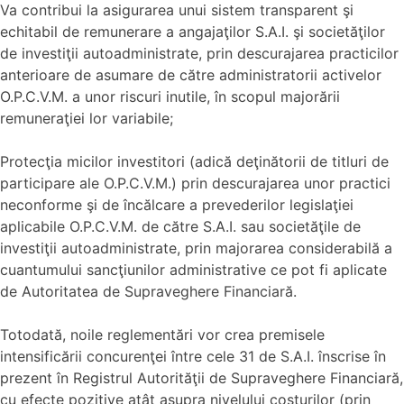
Va contribui la asigurarea unui sistem transparent şi
echitabil de remunerare a angajaţilor S.A.I. şi societăţilor
de investiţii autoadministrate, prin descurajarea practicilor
anterioare de asumare de către administratorii activelor
O.P.C.V.M. a unor riscuri inutile, în scopul majorării
remuneraţiei lor variabile;
Protecţia micilor investitori (adică deţinătorii de titluri de
participare ale O.P.C.V.M.) prin descurajarea unor practici
neconforme şi de încălcare a prevederilor legislaţiei
aplicabile O.P.C.V.M. de către S.A.I. sau societăţile de
investiţii autoadministrate, prin majorarea considerabilă a
cuantumului sancţiunilor administrative ce pot fi aplicate
de Autoritatea de Supraveghere Financiară.
Totodată, noile reglementări vor crea premisele
intensificării concurenţei între cele 31 de S.A.I. înscrise în
prezent în Registrul Autorităţii de Supraveghere Financiară,
cu efecte pozitive atât asupra nivelului costurilor (prin