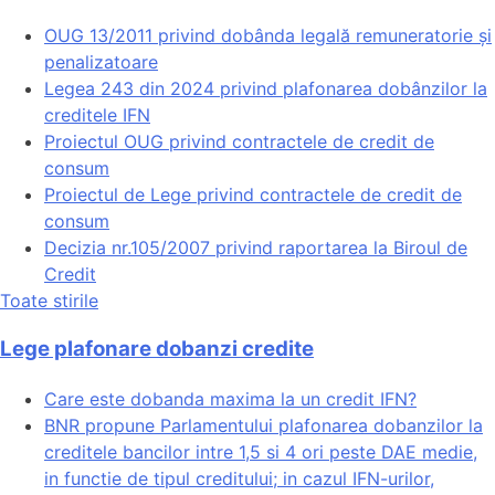
OUG 13/2011 privind dobânda legală remuneratorie și
penalizatoare
Legea 243 din 2024 privind plafonarea dobânzilor la
creditele IFN
Proiectul OUG privind contractele de credit de
consum
Proiectul de Lege privind contractele de credit de
consum
Decizia nr.105/2007 privind raportarea la Biroul de
Credit
Toate stirile
Lege plafonare dobanzi credite
Care este dobanda maxima la un credit IFN?
BNR propune Parlamentului plafonarea dobanzilor la
creditele bancilor intre 1,5 si 4 ori peste DAE medie,
in functie de tipul creditului; in cazul IFN-urilor,