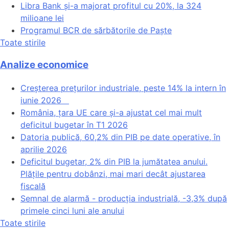
Libra Bank și-a majorat profitul cu 20%, la 324
milioane lei
Programul BCR de sărbătorile de Paște
Toate stirile
Analize economice
Creșterea prețurilor industriale, peste 14% la intern în
iunie 2026
România, țara UE care și-a ajustat cel mai mult
deficitul bugetar în T1 2026
Datoria publică, 60,2% din PIB pe date operative, în
aprilie 2026
Deficitul bugetar, 2% din PIB la jumătatea anului.
Plățile pentru dobânzi, mai mari decât ajustarea
fiscală
Semnal de alarmă - producția industrială, -3,3% după
primele cinci luni ale anului
Toate stirile