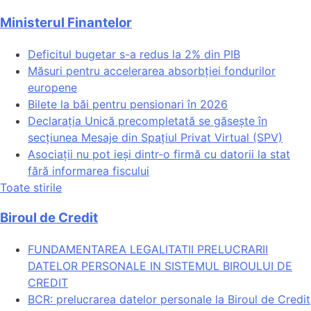
Ministerul Finantelor
Deficitul bugetar s-a redus la 2% din PIB
Măsuri pentru accelerarea absorbției fondurilor
europene
Bilete la băi pentru pensionari în 2026
Declarația Unică precompletată se găsește în
secțiunea Mesaje din Spațiul Privat Virtual (SPV)
Asociații nu pot ieși dintr-o firmă cu datorii la stat
fără informarea fiscului
Toate stirile
Biroul de Credit
FUNDAMENTAREA LEGALITATII PRELUCRARII
DATELOR PERSONALE IN SISTEMUL BIROULUI DE
CREDIT
BCR: prelucrarea datelor personale la Biroul de Credit