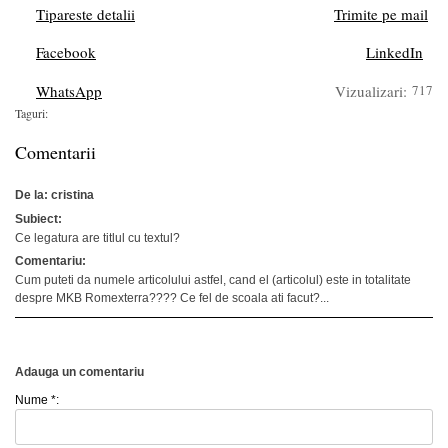
Tipareste detalii
Trimite pe mail
Facebook
LinkedIn
WhatsApp
Vizualizari:
717
Taguri:
Comentarii
De la: cristina
Subiect:
Ce legatura are titlul cu textul?
Comentariu:
Cum puteti da numele articolului astfel, cand el (articolul) este in totalitate
despre MKB Romexterra???? Ce fel de scoala ati facut?...
Adauga un comentariu
Nume *: