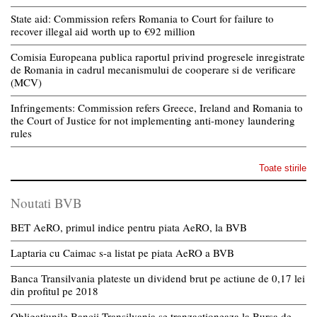
State aid: Commission refers Romania to Court for failure to
recover illegal aid worth up to €92 million
Comisia Europeana publica raportul privind progresele inregistrate
de Romania in cadrul mecanismului de cooperare si de verificare
(MCV)
Infringements: Commission refers Greece, Ireland and Romania to
the Court of Justice for not implementing anti-money laundering
rules
Toate stirile
Noutati BVB
BET AeRO, primul indice pentru piata AeRO, la BVB
Laptaria cu Caimac s-a listat pe piata AeRO a BVB
Banca Transilvania plateste un dividend brut pe actiune de 0,17 lei
din profitul pe 2018
Obligatiunile Bancii Transilvania se tranzactioneaza la Bursa de