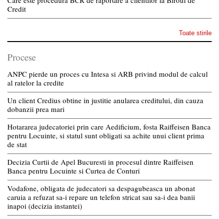
Care este procedura BCR de raportare a clientilor la Biroul de
Credit
Toate stirile
Procese
ANPC pierde un proces cu Intesa si ARB privind modul de calcul
al ratelor la credite
Un client Credius obtine in justitie anularea creditului, din cauza
dobanzii prea mari
Hotararea judecatoriei prin care Aedificium, fosta Raiffeisen Banca
pentru Locuinte, si statul sunt obligati sa achite unui client prima
de stat
Decizia Curtii de Apel Bucuresti in procesul dintre Raiffeisen
Banca pentru Locuinte si Curtea de Conturi
Vodafone, obligata de judecatori sa despagubeasca un abonat
caruia a refuzat sa-i repare un telefon stricat sau sa-i dea banii
inapoi (decizia instantei)