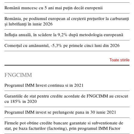
Românii muncesc cu 5 ani mai puțin decât europenii
România, pe podiumul european al creșterii prețurilor la carburanți
și lubrifianți în iunie 2026
Inflația anuală, în scădere la 9,2% după metodologia europeană
Comerțul cu amănuntul, -5,3% pe primele cinci luni din 2026
Toate stirile
FNGCIMM
Programul IMM Invest continua si in 2021
Garantiile de stat pentru credite acordate de FNGCIMM au crescut
cu 185% in 2020
Programul IMM invest se prelungeste pana in 30 iunie 2021
Firmele pot obtine credite bancare garantate si subventionate de
stat, pe baza facturilor (factoring), prin programul IMM Factor