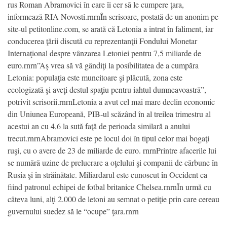
rus Roman Abramovici în care îi cer să le cumpere ţara,
informează RIA Novosti.rnrnÎn scrisoare, postată de un anonim pe
site-ul petitonline.com, se arată că Letonia a intrat în faliment, iar
conducerea ţării discută cu reprezentanţii Fondului Monetar
Internaţional despre vânzarea Letoniei pentru 7,5 miliarde de
euro.rnrn”Aş vrea să vă gândiţi la posibilitatea de a cumpăra
Letonia: populaţia este muncitoare şi plăcută, zona este
ecologizată şi aveţi destul spaţiu pentru iahtul dumneavoastră”,
potrivit scrisorii.rnrnLetonia a avut cel mai mare declin economic
din Uniunea Europeană, PIB-ul scăzând în al treilea trimestru al
acestui an cu 4,6 la sută faţă de perioada similară a anului
trecut.rnrnAbramovici este pe locul doi în tipul celor mai bogaţi
ruşi, cu o avere de 23 de miliarde de euro. rnrnPrintre afacerile lui
se numără uzine de prelucrare a oţelului şi companii de cărbune în
Rusia şi în străinătate. Miliardarul este cunoscut în Occident ca
fiind patronul echipei de fotbal britanice Chelsea.rnrnÎn urmă cu
câteva luni, alţi 2.000 de letoni au semnat o petiţie prin care cereau
guvernului suedez să le “ocupe” ţara.rnrn