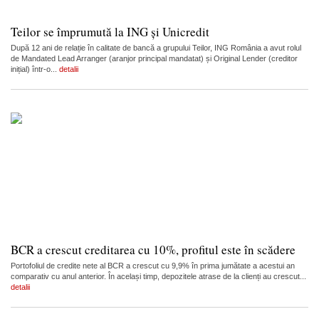
Teilor se împrumută la ING și Unicredit
După 12 ani de relație în calitate de bancă a grupului Teilor, ING România a avut rolul
de Mandated Lead Arranger (aranjor principal mandatat) și Original Lender (creditor
inițial) într-o...
detalii
BCR a crescut creditarea cu 10%, profitul este în scădere
Portofoliul de credite nete al BCR a crescut cu 9,9% în prima jumătate a acestui an
comparativ cu anul anterior. În același timp, depozitele atrase de la clienți au crescut...
detalii