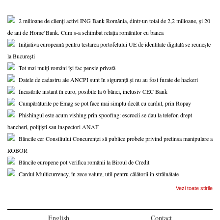
2 milioane de clienți activi ING Bank România, dintr-un total de 2,2 milioane, și 20
de ani de Home’Bank. Cum s-a schimbat relația românilor cu banca
Inițiativa europeană pentru testarea portofelului UE de identitate digitală se reunește
la București
Tot mai mulți români își fac pensie privată
Datele de cadastru ale ANCPI sunt în siguranță și nu au fost furate de hackeri
Încasările instant în euro, posibile la 6 bănci, inclusiv CEC Bank
Cumpărăturile pe Emag se pot face mai simplu decât cu cardul, prin Ropay
Phishingul este acum vishing prin spoofing: escrocii se dau la telefon drept
bancheri, polițiști sau inspectori ANAF
Băncile cer Consiliului Concurenței să publice probele privind pretinsa manipulare a
ROBOR
Băncile europene pot verifica românii la Biroul de Credit
Cardul Multicurrency, în zece valute, util pentru călătorii în străinătate
Vezi toate stirile
English
Contact