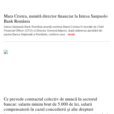
Mara Cristea, numită director financiar la Intesa Sanpaolo
Bank România
Intesa Sanpaolo Bank România anunță numirea Marei Cristea în funcțiile de Chief
Financial Officer (CFO) și Director General Adjunct, după obținerea aprobării din
partea Banca Națională a României, conform unui...
detalii
Ce prevede contractul colectiv de muncă în sectorul
bancar: salariu minim brut de 5.000 de lei, salarii
compensatorii în cazul concedierii și alte drepturi