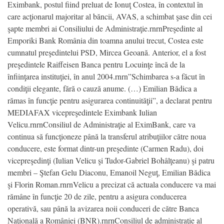
Eximbank, postul fiind preluat de Ionuţ Costea, în contextul în
care acţionarul majoritar al băncii, AVAS, a schimbat şase din cei
şapte membri ai Consiliului de Administraţie.rnrnPreşedinte al
Emporiki Bank România din toamna anului trecut, Costea este
cumnatul preşedintelui PSD, Mircea Geoană. Anterior, el a fost
preşedintele Raiffeisen Banca pentru Locuinţe încă de la
înfiinţarea instituţiei, în anul 2004.rnrn”Schimbarea s-a făcut în
condiţii elegante, fără o cauză anume. (…) Emilian Bădica a
rămas în funcţie pentru asigurarea continuităţii”, a declarat pentru
MEDIAFAX vicepreşedintele Eximbank Iulian
Velicu.rnrnConsiliul de Administraţie al EximBank, care va
continua să funcţioneze până la transferul atribuţiilor către noua
conducere, este format dintr-un preşedinte (Carmen Radu), doi
vicepreşedinţi (Iulian Velicu şi Tudor-Gabriel Bohâlţeanu) şi patru
membri – Ştefan Gelu Diaconu, Emanoil Neguţ, Emilian Bădica
şi Florin Roman.rnrnVelicu a precizat că actuala conducere va mai
rămâne în funcţie 20 de zile, pentru a asigura conducerea
operativă, sau până la avizarea noii conduceri de către Banca
Naţională a României (BNR).rnrnConsiliul de administraţie al