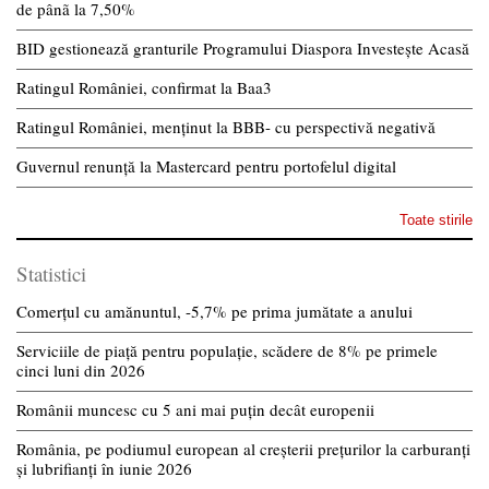
de pânã la 7,50%
BID gestionează granturile Programului Diaspora Investește Acasă
Ratingul României, confirmat la Baa3
Ratingul României, menținut la BBB- cu perspectivă negativă
Guvernul renunță la Mastercard pentru portofelul digital
Toate stirile
Statistici
Comerțul cu amănuntul, -5,7% pe prima jumătate a anului
Serviciile de piață pentru populație, scădere de 8% pe primele
cinci luni din 2026
Românii muncesc cu 5 ani mai puțin decât europenii
România, pe podiumul european al creșterii prețurilor la carburanți
și lubrifianți în iunie 2026