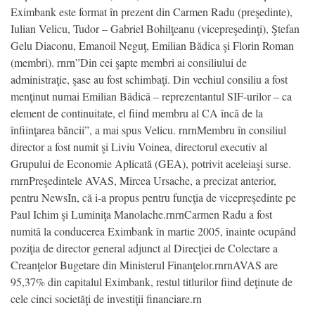
Eximbank este format în prezent din Carmen Radu (preşedinte),
Iulian Velicu, Tudor – Gabriel Bohilţeanu (vicepreşedinţi), Ştefan
Gelu Diaconu, Emanoil Neguţ, Emilian Bădica şi Florin Roman
(membri). rnrn”Din cei şapte membri ai consiliului de
administraţie, şase au fost schimbaţi. Din vechiul consiliu a fost
menţinut numai Emilian Bădică – reprezentantul SIF-urilor – ca
element de continuitate, el fiind membru al CA încă de la
înfiinţarea băncii”, a mai spus Velicu. rnrnMembru în consiliul
director a fost numit şi Liviu Voinea, directorul executiv al
Grupului de Economie Aplicată (GEA), potrivit aceleiaşi surse.
rnrnPreşedintele AVAS, Mircea Ursache, a precizat anterior,
pentru NewsIn, că i-a propus pentru funcţia de vicepreşedinte pe
Paul Ichim şi Luminiţa Manolache.rnrnCarmen Radu a fost
numită la conducerea Eximbank în martie 2005, înainte ocupând
poziţia de director general adjunct al Direcţiei de Colectare a
Creanţelor Bugetare din Ministerul Finanţelor.rnrnAVAS are
95,37% din capitalul Eximbank, restul titlurilor fiind deţinute de
cele cinci societăţi de investiţii financiare.rn