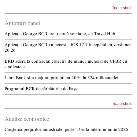
Toate stirile
Anunturi banci
Aplicația George BCR are o nouă versiune, cu Travel Hub
Aplicația George BCR va necesita iOS 17.7 începând cu versiunea
26.26
BRD aderă la contractul colectiv de muncă încheiat de CPBR cu
sindicatele
Libra Bank și-a majorat profitul cu 20%, la 324 milioane lei
Programul BCR de sărbătorile de Paște
Toate stirile
Analize economice
Creșterea prețurilor industriale, peste 14% la intern în iunie 2026