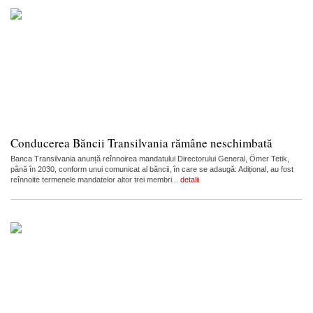
Conducerea Băncii Transilvania rămâne neschimbată
Banca Transilvania anunță reînnoirea mandatului Directorului General, Ömer Tetik,
până în 2030, conform unui comunicat al băncii, în care se adaugă: Adițional, au fost
reînnoite termenele mandatelor altor trei membri...
detalii