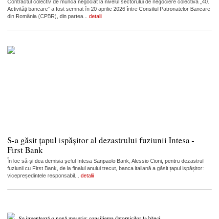
Contractul colectiv de muncă negociat la nivelul sectorului de negociere colectivă „40.
Activități bancare” a fost semnat în 20 aprilie 2026 între Consiliul Patronatelor Bancare
din România (CPBR), din partea...
detalii
S-a găsit țapul ispășitor al dezastrului fuziunii Intesa -
First Bank
În loc să-și dea demisia șeful Intesa Sanpaolo Bank, Alessio Cioni, pentru dezastrul
fuziunii cu First Bank, de la finalul anului trecut, banca italiană a găsit țapul ispășitor:
vicepreședintele responsabil...
detalii
Se inventează o nouă meserie: consilierea datornicilor la bănci