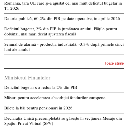
România, țara UE care și-a ajustat cel mai mult deficitul bugetar în
T1 2026
Datoria publică, 60,2% din PIB pe date operative, în aprilie 2026
Deficitul bugetar, 2% din PIB la jumătatea anului. Plățile pentru
dobânzi, mai mari decât ajustarea fiscală
Semnal de alarmă - producția industrială, -3,3% după primele cinci
luni ale anului
Toate stirile
Ministerul Finantelor
Deficitul bugetar s-a redus la 2% din PIB
Măsuri pentru accelerarea absorbției fondurilor europene
Bilete la băi pentru pensionari în 2026
Declarația Unică precompletată se găsește în secțiunea Mesaje din
Spațiul Privat Virtual (SPV)