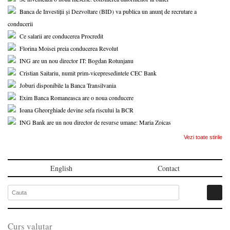
Banca de Investiții și Dezvoltare (BID) va publica un anunț de recrutare a
conducerii
Ce salarii are conducerea Procredit
Florina Moisei preia conducerea Revolut
ING are un nou director IT: Bogdan Rotunjanu
Cristian Saitariu, numit prim-vicepresedintele CEC Bank
Joburi disponibile la Banca Transilvania
Exim Banca Romaneasca are o noua conducere
Ioana Gheorghiade devine sefa riscului la BCR
ING Bank are un nou director de resurse umane: Maria Zoicas
Vezi toate stirile
English
Contact
Curs valutar