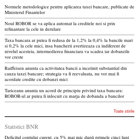
Normele metodologice pentru aplicarea taxei bancare, publicate de
Ministerul Finantelor
Noul ROBOR se va aplica automat la creditele noi si prin
refinantare la cele in derulare
Taxa bancara ar putea fi redusa de la 1,2% la 0,4% la bancile mari
si 0,2% la cele mici, insa bancherii avertizeaza ca indiferent de
nivelul acesteia, intermedierea financiara va scadea iar dobanzile
vor creste
Raiffeisen anunta ca activitatea bancii a incetinit substantial din
cauza taxei bancare; strategia va fi reevaluata, nu vor mai fi
acordate credite cu dobanzi mici
Tariceanu anunta un acord de principiu privind taxa bancara:
ROBOR-ul ar putea fi inlocuit cu marja de dobanda a bancilor
Toate stirile
Statistici BNR
Deficitul contului curent, cu 5% mai mic după primele cinci luni