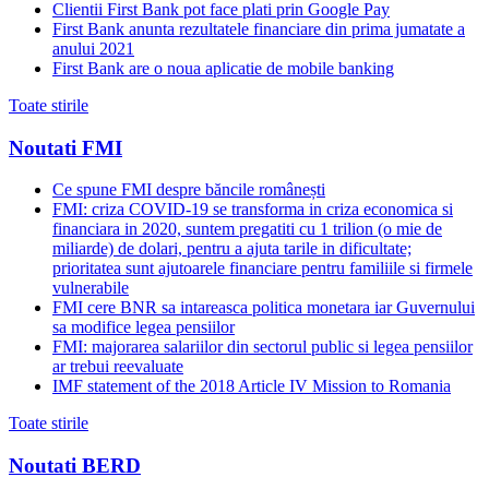
Clientii First Bank pot face plati prin Google Pay
First Bank anunta rezultatele financiare din prima jumatate a
anului 2021
First Bank are o noua aplicatie de mobile banking
Toate stirile
Noutati FMI
Ce spune FMI despre băncile românești
FMI: criza COVID-19 se transforma in criza economica si
financiara in 2020, suntem pregatiti cu 1 trilion (o mie de
miliarde) de dolari, pentru a ajuta tarile in dificultate;
prioritatea sunt ajutoarele financiare pentru familiile si firmele
vulnerabile
FMI cere BNR sa intareasca politica monetara iar Guvernului
sa modifice legea pensiilor
FMI: majorarea salariilor din sectorul public si legea pensiilor
ar trebui reevaluate
IMF statement of the 2018 Article IV Mission to Romania
Toate stirile
Noutati BERD