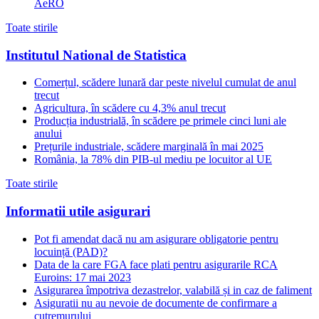
AeRO
Toate stirile
Institutul National de Statistica
Comerțul, scădere lunară dar peste nivelul cumulat de anul
trecut
Agricultura, în scădere cu 4,3% anul trecut
Producția industrială, în scădere pe primele cinci luni ale
anului
Prețurile industriale, scădere marginală în mai 2025
România, la 78% din PIB-ul mediu pe locuitor al UE
Toate stirile
Informatii utile asigurari
Pot fi amendat dacă nu am asigurare obligatorie pentru
locuință (PAD)?
Data de la care FGA face plati pentru asigurarile RCA
Euroins: 17 mai 2023
Asigurarea împotriva dezastrelor, valabilă și in caz de faliment
Asiguratii nu au nevoie de documente de confirmare a
cutremurului