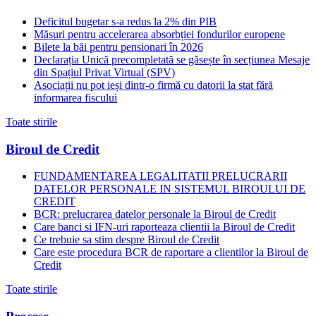
Deficitul bugetar s-a redus la 2% din PIB
Măsuri pentru accelerarea absorbției fondurilor europene
Bilete la băi pentru pensionari în 2026
Declarația Unică precompletată se găsește în secțiunea Mesaje
din Spațiul Privat Virtual (SPV)
Asociații nu pot ieși dintr-o firmă cu datorii la stat fără
informarea fiscului
Toate stirile
Biroul de Credit
FUNDAMENTAREA LEGALITATII PRELUCRARII
DATELOR PERSONALE IN SISTEMUL BIROULUI DE
CREDIT
BCR: prelucrarea datelor personale la Biroul de Credit
Care banci si IFN-uri raporteaza clientii la Biroul de Credit
Ce trebuie sa stim despre Biroul de Credit
Care este procedura BCR de raportare a clientilor la Biroul de
Credit
Toate stirile