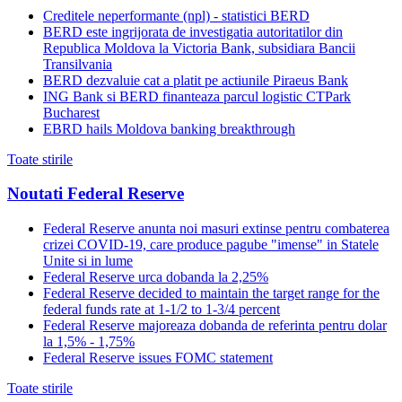
Creditele neperformante (npl) - statistici BERD
BERD este ingrijorata de investigatia autoritatilor din
Republica Moldova la Victoria Bank, subsidiara Bancii
Transilvania
BERD dezvaluie cat a platit pe actiunile Piraeus Bank
ING Bank si BERD finanteaza parcul logistic CTPark
Bucharest
EBRD hails Moldova banking breakthrough
Toate stirile
Noutati Federal Reserve
Federal Reserve anunta noi masuri extinse pentru combaterea
crizei COVID-19, care produce pagube "imense" in Statele
Unite si in lume
Federal Reserve urca dobanda la 2,25%
Federal Reserve decided to maintain the target range for the
federal funds rate at 1-1/2 to 1-3/4 percent
Federal Reserve majoreaza dobanda de referinta pentru dolar
la 1,5% - 1,75%
Federal Reserve issues FOMC statement
Toate stirile