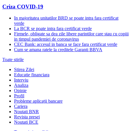
Criza COVID-19
In majoritatea unitatilor BRD se poate intra fara certificat
verde
La BCR se poate intra fara certificat verde
Firmele, obligate sa dea zile libere parintilor care stau cu copiii
in timpul pandemiei de coronavirus
CEC Bank: accesul in banca se face fara certificat verde
Cum se amana ratele la creditele Garanti BBVA
Toate stirile
Stirea Zilei
Educatie financiara
Interviu
Analiza
Opinie
Profil
Probleme aplicații bancare
Cariera
Noutati BNR
Revista presei
Noutati BCE