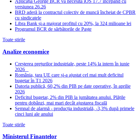
Aplicația George BCR va necesita iOS 17.7 începând cu
versiunea 26.26
BRD aderă la contractul colectiv de muncă încheiat de CPBR
cu sindicatele
Libra Bank și-a majorat profitul cu 20%, la 324 milioane lei
Programul BCR de sărbătorile de Paște
Toate stirile
Analize economice
Creșterea prețurilor industriale, peste 14% la intern în iunie
2026
România, țara UE care și-a ajustat cel mai mult deficitul
bugetar în T1 2026
Datoria publică, 60,2% din PIB pe date operative, în aprilie
2026
Deficitul bugetar, 2% din PIB la jumătatea anului. Plățile
pentru dobânzi, mai mari decât ajustarea fiscală
Semnal de alarmă - producția industrială, -3,3% după primele
cinci luni ale anului
Toate stirile
Ministerul Finantelor