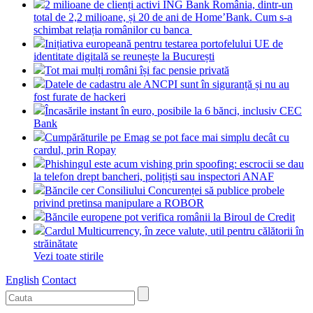
2 milioane de clienți activi ING Bank România, dintr-un
total de 2,2 milioane, și 20 de ani de Home’Bank. Cum s-a
schimbat relația românilor cu banca
Inițiativa europeană pentru testarea portofelului UE de
identitate digitală se reunește la București
Tot mai mulți români își fac pensie privată
Datele de cadastru ale ANCPI sunt în siguranță și nu au
fost furate de hackeri
Încasările instant în euro, posibile la 6 bănci, inclusiv CEC
Bank
Cumpărăturile pe Emag se pot face mai simplu decât cu
cardul, prin Ropay
Phishingul este acum vishing prin spoofing: escrocii se dau
la telefon drept bancheri, polițiști sau inspectori ANAF
Băncile cer Consiliului Concurenței să publice probele
privind pretinsa manipulare a ROBOR
Băncile europene pot verifica românii la Biroul de Credit
Cardul Multicurrency, în zece valute, util pentru călătorii în
străinătate
Vezi toate stirile
English
Contact