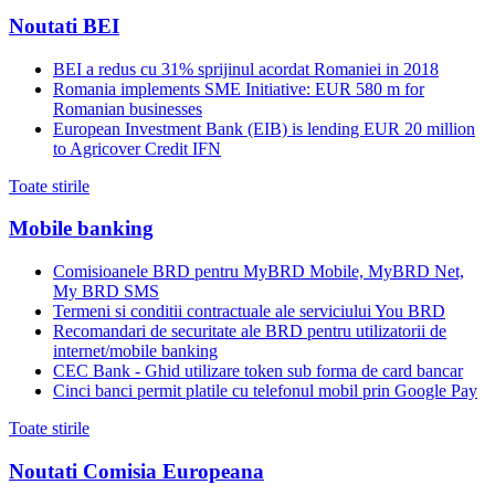
Noutati BEI
BEI a redus cu 31% sprijinul acordat Romaniei in 2018
Romania implements SME Initiative: EUR 580 m for
Romanian businesses
European Investment Bank (EIB) is lending EUR 20 million
to Agricover Credit IFN
Toate stirile
Mobile banking
Comisioanele BRD pentru MyBRD Mobile, MyBRD Net,
My BRD SMS
Termeni si conditii contractuale ale serviciului You BRD
Recomandari de securitate ale BRD pentru utilizatorii de
internet/mobile banking
CEC Bank - Ghid utilizare token sub forma de card bancar
Cinci banci permit platile cu telefonul mobil prin Google Pay
Toate stirile
Noutati Comisia Europeana