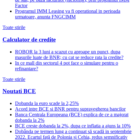
Factor
Programul IMM Leasing va fi operational in perioada
urmatoare, anunta FNGCIMM
Toate stirile
Calculator de credite
ROBOR la 3 luni a scazut cu aproape un punct, dupa
masurile luate de BNR; cu cat se reduce rata la credite?
In ce mall din sectorul 4 pot face o simulare pentru o
refinantare?
Toate stirile
Noutati BCE
Dobanda la euro scade la 2,25%
Acord intre BCE si BNR pentru supravegherea bancilor
Banca Centrala Europeana (BCE) explica de ce a majorat
dobanda la 2%
BCE creste dobanda la 2%, dupa ce inflatia a ajuns la 10%
Dobânda pe termen lung a continuat să scadă in septembrie
2022. Ecartul față de Polonia și Cehia, redus semnificativ