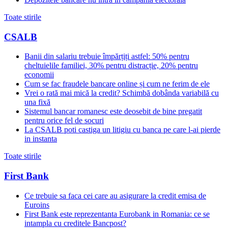
Toate stirile
CSALB
Banii din salariu trebuie împărțiți astfel: 50% pentru
cheltuielile familiei, 30% pentru distracție, 20% pentru
economii
Cum se fac fraudele bancare online și cum ne ferim de ele
Vrei o rată mai mică la credit? Schimbă dobânda variabilă cu
una fixă
Sistemul bancar romanesc este deosebit de bine pregatit
pentru orice fel de socuri
La CSALB poti castiga un litigiu cu banca pe care l-ai pierde
in instanta
Toate stirile
First Bank
Ce trebuie sa faca cei care au asigurare la credit emisa de
Euroins
First Bank este reprezentanta Eurobank in Romania: ce se
intampla cu creditele Bancpost?