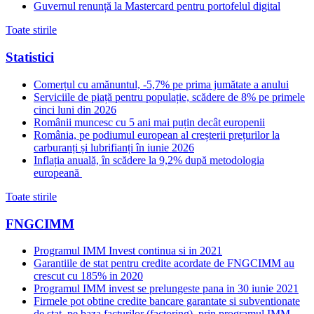
Guvernul renunță la Mastercard pentru portofelul digital
Toate stirile
Statistici
Comerțul cu amănuntul, -5,7% pe prima jumătate a anului
Serviciile de piață pentru populație, scădere de 8% pe primele
cinci luni din 2026
Românii muncesc cu 5 ani mai puțin decât europenii
România, pe podiumul european al creșterii prețurilor la
carburanți și lubrifianți în iunie 2026
Inflația anuală, în scădere la 9,2% după metodologia
europeană
Toate stirile
FNGCIMM
Programul IMM Invest continua si in 2021
Garantiile de stat pentru credite acordate de FNGCIMM au
crescut cu 185% in 2020
Programul IMM invest se prelungeste pana in 30 iunie 2021
Firmele pot obtine credite bancare garantate si subventionate
de stat, pe baza facturilor (factoring), prin programul IMM