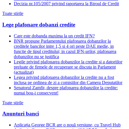
Decizia nr.105/2007 privind raportarea la Biroul de Credit
Toate stirile
Lege plafonare dobanzi credite
Care este dobanda maxima la un credit IFN?
BNR propune Parlamentului plafonarea dobanzilor la
creditele bancilor intre 1,5 si 4 ori peste DAE medie, in
functie de tipul creditului; in cazul IFN-urilor, plafonarea
dobanzilor nu se justifica
Legile privind plafonarea dobanzilor la credite si a datoriilor
preluate de firmele de recuperare se discuta in Parlament
(actualizat)
Legea privind plafonarea dobanzilor la credite nu a fost
inclusa pe ordinea de zi a comisiilor din Camera Deputatilor
Senatorul Zamfir, despre plafonarea dobanzilor la credite:
numai bou-i consecvent!
Toate stirile
Anunturi banci
Aplicația George BCR are o nouă versiune, cu Travel Hub