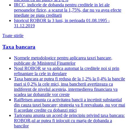
IRCC, indicele de dobanda pentru creditele in lei ale
persoanelor fizice, a scazut la 1,75%, dar nu va avea efecte
imediate pe piata creditarii
Istoricul ROBOR la 3 luni, in perioada 01.08.1995 -
31.12.2019
Toate stirile
Taxa bancara
Normele metodologice pentru aplicarea taxei bancare,
publicate de Ministerul Finantelor
Noul ROBOR se va aplica automat la creditele noi si prin
refinantare la cele in derulare
Taxa bancara ar putea fi redusa de la 1,2% la 0,4% la bancile
mari si 0,2% la cele mici, insa bancherii avertizeaza ca
indiferent de nivelul acesteia, intermedierea financiara va
scadea iar dobanzile vor creste
Raiffeisen anunta ca activitatea bancii a incetinit substantial
din cauza taxei bancare; strategia va fi reevaluata, nu vor mai
fi acordate credite cu dobanzi mici
Tariceanu anunta un acord de principiu privind taxa bancara:
ROBOR-ul ar putea fi inlocuit cu marja de dobanda a
bancilor