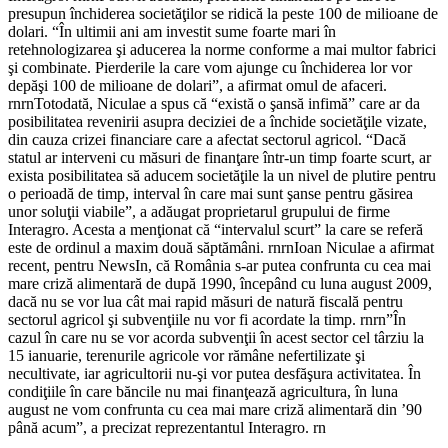
presupun închiderea societăţilor se ridică la peste 100 de milioane de
dolari. “În ultimii ani am investit sume foarte mari în
retehnologizarea şi aducerea la norme conforme a mai multor fabrici
şi combinate. Pierderile la care vom ajunge cu închiderea lor vor
depăşi 100 de milioane de dolari”, a afirmat omul de afaceri.
rnrnTotodată, Niculae a spus că “există o şansă infimă” care ar da
posibilitatea revenirii asupra deciziei de a închide societăţile vizate,
din cauza crizei financiare care a afectat sectorul agricol. “Dacă
statul ar interveni cu măsuri de finanţare într-un timp foarte scurt, ar
exista posibilitatea să aducem societăţile la un nivel de plutire pentru
o perioadă de timp, interval în care mai sunt şanse pentru găsirea
unor soluţii viabile”, a adăugat proprietarul grupului de firme
Interagro. Acesta a menţionat că “intervalul scurt” la care se referă
este de ordinul a maxim două săptămâni. rnrnIoan Niculae a afirmat
recent, pentru NewsIn, că România s-ar putea confrunta cu cea mai
mare criză alimentară de după 1990, începând cu luna august 2009,
dacă nu se vor lua cât mai rapid măsuri de natură fiscală pentru
sectorul agricol şi subvenţiile nu vor fi acordate la timp. rnrn”În
cazul în care nu se vor acorda subvenţii în acest sector cel târziu la
15 ianuarie, terenurile agricole vor rămâne nefertilizate şi
necultivate, iar agricultorii nu-şi vor putea desfăşura activitatea. În
condiţiile în care băncile nu mai finanţează agricultura, în luna
august ne vom confrunta cu cea mai mare criză alimentară din ’90
până acum”, a precizat reprezentantul Interagro. rn