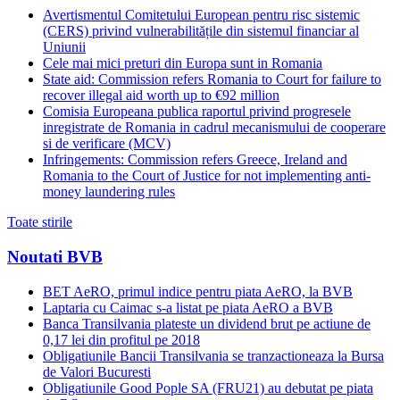
Avertismentul Comitetului European pentru risc sistemic
(CERS) privind vulnerabilitățile din sistemul financiar al
Uniunii
Cele mai mici preturi din Europa sunt in Romania
State aid: Commission refers Romania to Court for failure to
recover illegal aid worth up to €92 million
Comisia Europeana publica raportul privind progresele
inregistrate de Romania in cadrul mecanismului de cooperare
si de verificare (MCV)
Infringements: Commission refers Greece, Ireland and
Romania to the Court of Justice for not implementing anti-
money laundering rules
Toate stirile
Noutati BVB
BET AeRO, primul indice pentru piata AeRO, la BVB
Laptaria cu Caimac s-a listat pe piata AeRO a BVB
Banca Transilvania plateste un dividend brut pe actiune de
0,17 lei din profitul pe 2018
Obligatiunile Bancii Transilvania se tranzactioneaza la Bursa
de Valori Bucuresti
Obligatiunile Good Pople SA (FRU21) au debutat pe piata