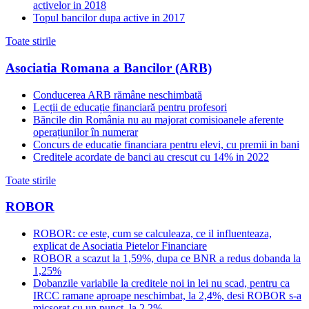
activelor in 2018
Topul bancilor dupa active in 2017
Toate stirile
Asociatia Romana a Bancilor (ARB)
Conducerea ARB rămâne neschimbată
Lecții de educație financiară pentru profesori
Băncile din România nu au majorat comisioanele aferente
operațiunilor în numerar
Concurs de educatie financiara pentru elevi, cu premii in bani
Creditele acordate de banci au crescut cu 14% in 2022
Toate stirile
ROBOR
ROBOR: ce este, cum se calculeaza, ce il influenteaza,
explicat de Asociatia Pietelor Financiare
ROBOR a scazut la 1,59%, dupa ce BNR a redus dobanda la
1,25%
Dobanzile variabile la creditele noi in lei nu scad, pentru ca
IRCC ramane aproape neschimbat, la 2,4%, desi ROBOR s-a
micsorat cu un punct, la 2,2%