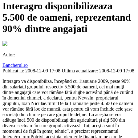
Interagro disponibilizeaza
5.500 de oameni, reprezentand
90% dintre angajati
Autor:
Bancherul.ro
Publicat la: 2008-12-09 17:08
Ultima actualizare: 2008-12-09 17:08
Interagro va disponibiliza, începând cu 1ianuarie 2009, peste 90%
din salariaţii grupului, respectiv 5.500 de oameni, cei mai mulţi
dintre angajaţii care vor rămâne fără slujbe activând până de curând
în domeniul chimiei, a declarat, pentru NewsIn, proprietarul
grupului, Ioan Niculae.rnrn”De la 1 ianuarie peste 4.500 de oameni
vor rămâne fără loc de muncă, asta pentru că vom închide cele şase
societăţi din chimie pe care grupul le deţine. La aceştia se vor
adăuga încă 500 de disponibilizaţi din agricultură şi alţi 500 din
diverse sectoare în care grupul activează. Toţi aceştia sunt în
momentul de faţă în şomaj tehnic”, a precizat reprezentantul
Interagro. rnrnPotrivit acestuia, pierderile financiare pe care le