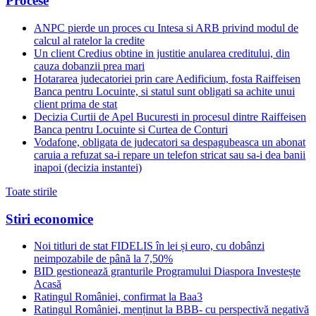
Procese
ANPC pierde un proces cu Intesa si ARB privind modul de
calcul al ratelor la credite
Un client Credius obtine in justitie anularea creditului, din
cauza dobanzii prea mari
Hotararea judecatoriei prin care Aedificium, fosta Raiffeisen
Banca pentru Locuinte, si statul sunt obligati sa achite unui
client prima de stat
Decizia Curtii de Apel Bucuresti in procesul dintre Raiffeisen
Banca pentru Locuinte si Curtea de Conturi
Vodafone, obligata de judecatori sa despagubeasca un abonat
caruia a refuzat sa-i repare un telefon stricat sau sa-i dea banii
inapoi (decizia instantei)
Toate stirile
Stiri economice
Noi titluri de stat FIDELIS în lei și euro, cu dobânzi
neimpozabile de pânã la 7,50%
BID gestionează granturile Programului Diaspora Investește
Acasă
Ratingul României, confirmat la Baa3
Ratingul României, menținut la BBB- cu perspectivă negativă