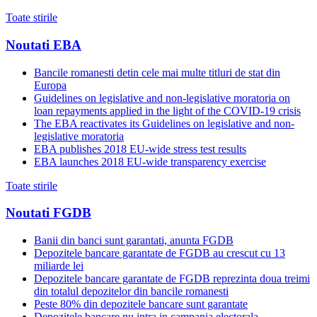
Toate stirile
Noutati EBA
Bancile romanesti detin cele mai multe titluri de stat din
Europa
Guidelines on legislative and non-legislative moratoria on
loan repayments applied in the light of the COVID-19 crisis
The EBA reactivates its Guidelines on legislative and non-
legislative moratoria
EBA publishes 2018 EU-wide stress test results
EBA launches 2018 EU-wide transparency exercise
Toate stirile
Noutati FGDB
Banii din banci sunt garantati, anunta FGDB
Depozitele bancare garantate de FGDB au crescut cu 13
miliarde lei
Depozitele bancare garantate de FGDB reprezinta doua treimi
din totalul depozitelor din bancile romanesti
Peste 80% din depozitele bancare sunt garantate
Depozitele bancare nu intra in campania electorala