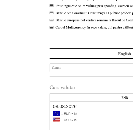
Phishingul este acum vishing prin spoofing: escrocii se
Băncile cer Consiliului Concurenței să publice probel
Băncile europene pot verifica românii la Biroul de Cred
Cardul Multicurrency, în zece valute, util pentru călătorii
English
Curs valutar
BNR
08.08.2026
1 EUR = lei
1 USD = lei