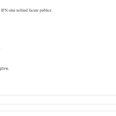
 IFN-ului nefiind facute publice.
N
tire.