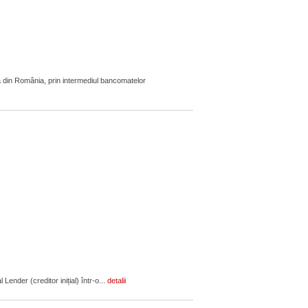
 din România, prin intermediul bancomatelor
ender (creditor inițial) într-o...
detalii