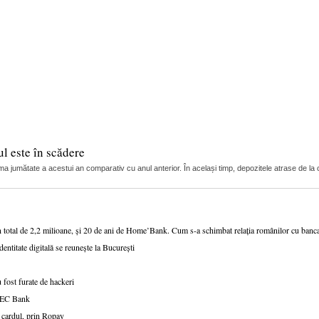
l este în scădere
ma jumătate a acestui an comparativ cu anul anterior. În același timp, depozitele atrase de la c
n total de 2,2 milioane, și 20 de ani de Home’Bank. Cum s-a schimbat relația românilor cu ban
dentitate digitală se reunește la București
 fost furate de hackeri
v CEC Bank
 cardul, prin Ropay