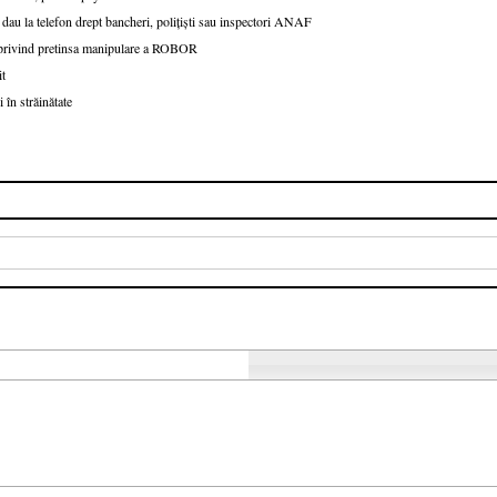
 dau la telefon drept bancheri, polițiști sau inspectori ANAF
e privind pretinsa manipulare a ROBOR
it
 în străinătate