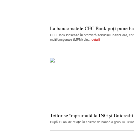
La bancomatele CEC Bank poți pune ban
CEC Bank lansează în premieră serviciul Cash2Card, care
multifuncționale (MFM) din...
detalii
Teilor se împrumută la ING și Unicredit
După 12 ani de relație în calitate de bancă a grupului Teilo