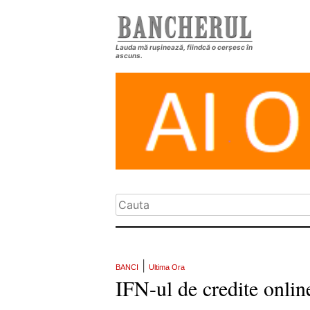
Lauda mă rușinează, fiindcă o cerșesc în
ascuns.
|
BANCI
Ultima Ora
IFN-ul de credite onli