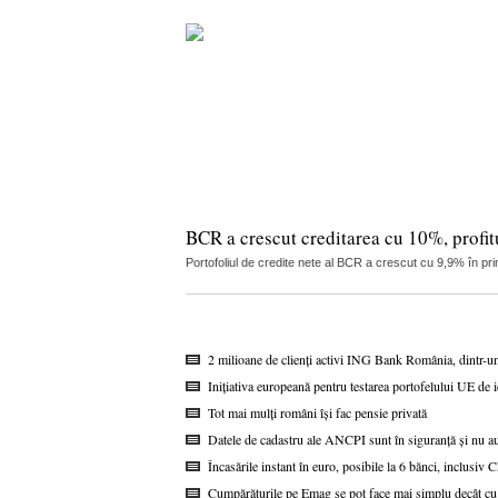
BCR a crescut creditarea cu 10%, profitu
Portofoliul de credite nete al BCR a crescut cu 9,9% în pri
2 milioane de clienți activi ING Bank România, dintr-u
Inițiativa europeană pentru testarea portofelului UE de i
Tot mai mulți români își fac pensie privată
Datele de cadastru ale ANCPI sunt în siguranță și nu au
Încasările instant în euro, posibile la 6 bănci, inclusi
Cumpărăturile pe Emag se pot face mai simplu decât cu