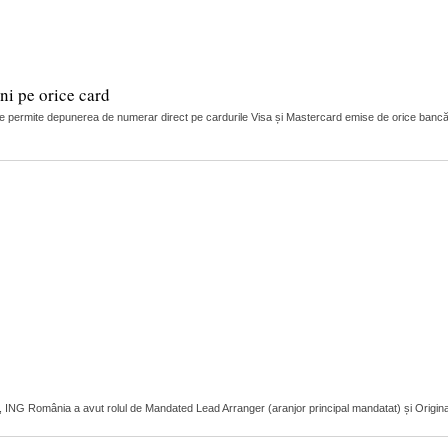
i pe orice card
 permite depunerea de numerar direct pe cardurile Visa și Mastercard emise de orice bancă
r, ING România a avut rolul de Mandated Lead Arranger (aranjor principal mandatat) și Original L