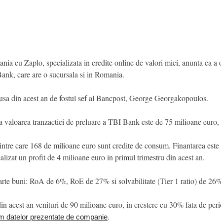
ia cu Zaplo, specializata in credite online de valori mici, anunta ca a
ank, care are o sucursala si in Romania.
usa din acest an de fostul sef al Bancpost, George Georgakopoulos.
 valoarea tranzactiei de preluare a TBI Bank este de 75 milioane euro, ur
ntre care 168 de milioane euro sunt credite de consum. Finantarea este 
izat un profit de 4 milioane euro in primul trimestru din acest an.
arte buni: RoA de 6%, RoE de 27% si solvabilitate (Tier 1 ratio) de 26
in acest an venituri de 90 milioane euro, in crestere cu 30% fata de peri
.
m datelor prezentate de companie