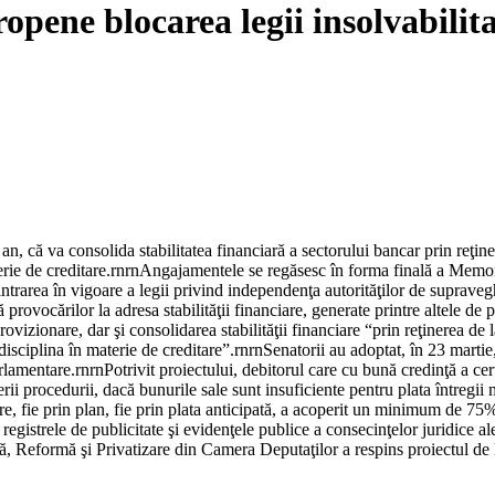
ene blocarea legii insolvabilitat
, că va consolida stabilitatea financiară a sectorului bancar prin reţin
 materie de creditare.rnrnAngajamentele se regăsesc în forma finală a Me
trarea în vigoare a legii privind independenţa autorităţilor de supraveg
rovocărilor la adresa stabilităţii financiare, generate printre altele de pr
vizionare, dar şi consolidarea stabilităţii financiare “prin reţinerea de 
disciplina în materie de creditare”.rnrnSenatorii au adoptat, în 23 martie,
rlamentare.rnrnPotrivit proiectului, debitorul care cu bună credinţă a cer
erii procedurii, dacă bunurile sale sunt insuficiente pentru plata întregii
e, fie prin plan, fie prin plata anticipată, a acoperit un minimum de 75% d
e registrele de publicitate şi evidenţele publice a consecinţelor juridice 
, Reformă şi Privatizare din Camera Deputaţilor a respins proiectul de 