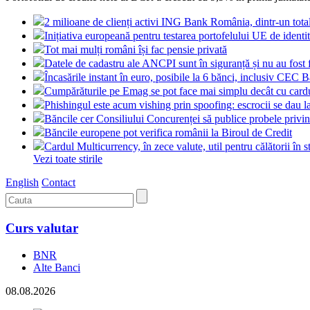
2 milioane de clienți activi ING Bank România, dintr-un tot
Inițiativa europeană pentru testarea portofelului UE de identit
Tot mai mulți români își fac pensie privată
Datele de cadastru ale ANCPI sunt în siguranță și nu au fost 
Încasările instant în euro, posibile la 6 bănci, inclusiv CEC 
Cumpărăturile pe Emag se pot face mai simplu decât cu card
Phishingul este acum vishing prin spoofing: escrocii se dau l
Băncile cer Consiliului Concurenței să publice probele pri
Băncile europene pot verifica românii la Biroul de Credit
Cardul Multicurrency, în zece valute, util pentru călătorii în s
Vezi toate stirile
English
Contact
Curs valutar
BNR
Alte Banci
08.08.2026