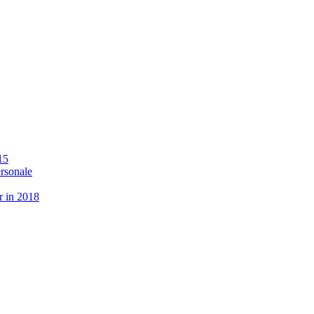
15
ersonale
r in 2018