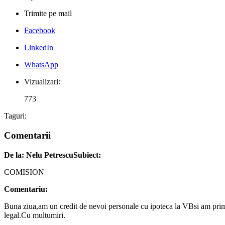
Trimite pe mail
Facebook
LinkedIn
WhatsApp
Vizualizari:
773
Taguri:
Comentarii
De la: Nelu Petrescu
Subiect:
COMISION
Comentariu:
Buna ziua,am un credit de nevoi personale cu ipoteca la VBsi am primit
legal.Cu multumiri.