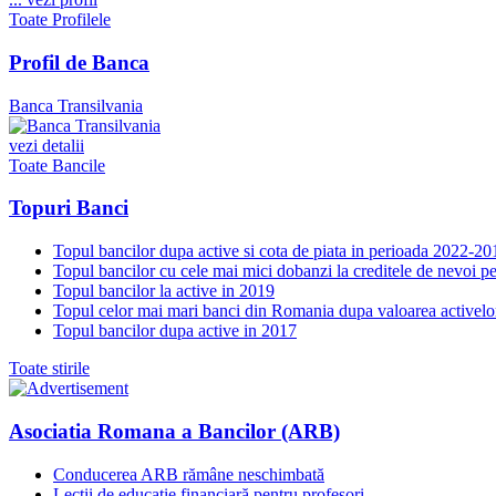
Toate Profilele
Profil de Banca
Banca Transilvania
vezi detalii
Toate Bancile
Topuri Banci
Topul bancilor dupa active si cota de piata in perioada 2022-20
Topul bancilor cu cele mai mici dobanzi la creditele de nevoi p
Topul bancilor la active in 2019
Topul celor mai mari banci din Romania dupa valoarea activelo
Topul bancilor dupa active in 2017
Toate stirile
Asociatia Romana a Bancilor (ARB)
Conducerea ARB rămâne neschimbată
Lecții de educație financiară pentru profesori