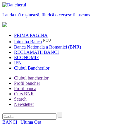
Lauda mă rușinează, fiindcă o cerșesc în ascuns.
PRIMA PAGINA
NOU
Intreaba Banca
Banca Nationala a Romaniei (BNR)
RECLAMATII BANCI
ECONOMIE
IFN
Clubul Bancherilor
Clubul bancherilor
Profil bancher
Profil banca
Curs BNR
Search
Newsletter
BANCI
|
Ultima Ora