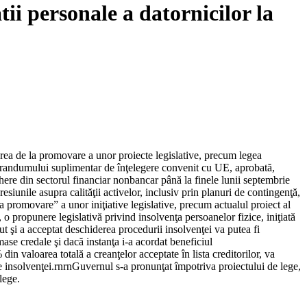
ii personale a datornicilor la
erea de la promovare a unor proiecte legislative, precum legea
morandumului suplimentar de înţelegere convenit cu UE, aprobată,
here din sectorul financiar nonbancar până la finele lunii septembrie
esiunile asupra calităţii activelor, inclusiv prin planuri de contingenţă,
la promovare” a unor iniţiative legislative, precum actualul proiect al
 o propunere legislativă privind insolvenţa persoanelor fizice, iniţiată
ut şi a acceptat deschiderea procedurii insolvenţei va putea fi
 mase credale şi dacă instanţa i-a acordat beneficiul
in valoarea totală a creanţelor acceptate în lista creditorilor, va
ale insolvenţei.rnrnGuvernul s-a pronunţat împotriva proiectului de lege,
lege.