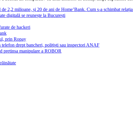
al de 2,2 milioane, și 20 de ani de Home’Bank. Cum s-a schimbat relați
ate digitală se reunește la București
furate de hackeri
Bank
ul, prin Ropay
a telefon drept bancheri, polițiști sau inspectori ANAF
vind pretinsa manipulare a ROBOR
trăinătate