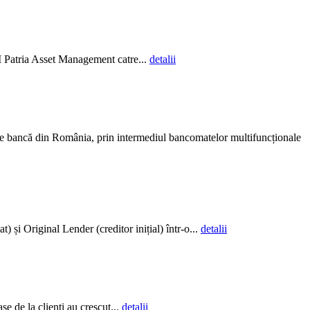
AI Patria Asset Management catre...
detalii
ce bancă din România, prin intermediul bancomatelor multifuncționale
și Original Lender (creditor inițial) într-o...
detalii
e de la clienți au crescut...
detalii