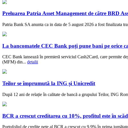
Preluarea Patria Asset Management de către BRD Ass
Patria Bank SA anunta ca in data de 5 august 2026 a fost finalizata t
La bancomatele CEC Bank poți pune bani pe orice c
CEC Bank lansează în premieră serviciul Cash2Card, care permite dep
(MFM) din...
detalii
Teilor se împrumută la ING și Unicredit
După 12 ani de relație în calitate de bancă a grupului Teilor, ING Rom
BCR a crescut creditarea cu 10%, profitul este în scăd
Portofoliul de credite nete al BCR a crescut cu 9,9% în prima jumătate a