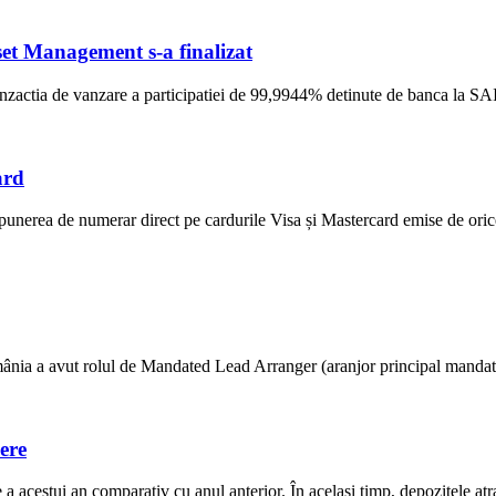
et Management s-a finalizat
ranzactia de vanzare a participatiei de 99,9944% detinute de banca la S
ard
unerea de numerar direct pe cardurile Visa și Mastercard emise de ori
ânia a avut rolul de Mandated Lead Arranger (aranjor principal mandatat) 
ere
 acestui an comparativ cu anul anterior. În același timp, depozitele atras