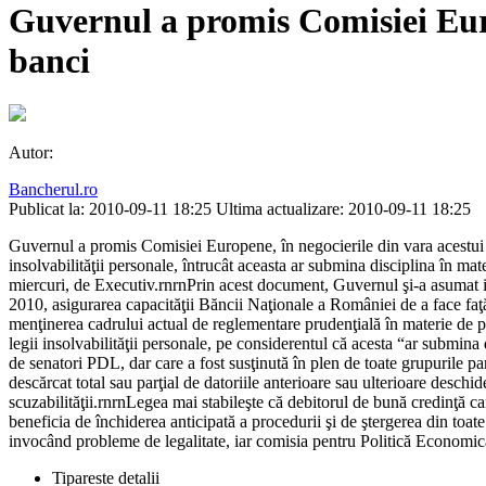
Guvernul a promis Comisiei Europ
banci
Autor:
Bancherul.ro
Publicat la: 2010-09-11 18:25
Ultima actualizare: 2010-09-11 18:25
Guvernul a promis Comisiei Europene, în negocierile din vara acestui an
insolvabilităţii personale, întrucât aceasta ar submina disciplina în
miercuri, de Executiv.rnrnPrin acest document, Guvernul şi-a asumat in
2010, asigurarea capacităţii Băncii Naţionale a României de a face faţă p
menţinerea cadrului actual de reglementare prudenţială în materie de pro
legii insolvabilităţii personale, pe considerentul că acesta “ar submina 
de senatori PDL, dar care a fost susţinută în plen de toate grupurile pa
descărcat total sau parţial de datoriile anterioare sau ulterioare deschid
scuzabilităţii.rnrnLegea mai stabileşte că debitorul de bună credinţă car
beneficia de închiderea anticipată a procedurii şi de ştergerea din toat
invocând probleme de legalitate, iar comisia pentru Politică Economică
Tipareste detalii