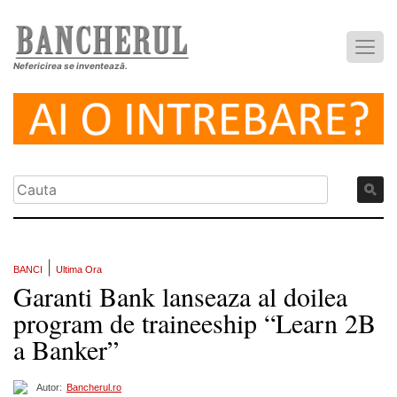
Nefericirea se inventează.
|
BANCI
Ultima Ora
Garanti Bank lanseaza al doilea
program de traineeship “Learn 2B
a Banker”
Autor:
Bancherul.ro