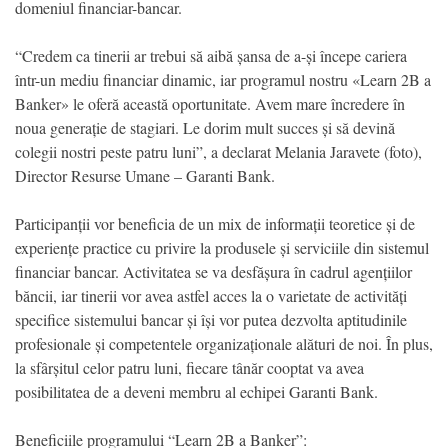
domeniul financiar-bancar.
“Credem ca tinerii ar trebui să aibă șansa de a-și începe cariera
într-un mediu financiar dinamic, iar programul nostru «Learn 2B a
Banker» le oferă această oportunitate. Avem mare încredere în
noua generație de stagiari. Le dorim mult succes și să devină
colegii nostri peste patru luni”, a declarat Melania Jaravete (foto),
Director Resurse Umane – Garanti Bank.
Participanții vor beneficia de un mix de informații teoretice și de
experiențe practice cu privire la produsele și serviciile din sistemul
financiar bancar. Activitatea se va desfășura în cadrul agențiilor
băncii, iar tinerii vor avea astfel acces la o varietate de activități
specifice sistemului bancar și își vor putea dezvolta aptitudinile
profesionale și competentele organizaționale alături de noi. În plus,
la sfârșitul celor patru luni, fiecare tânăr cooptat va avea
posibilitatea de a deveni membru al echipei Garanti Bank.
Beneficiile programului “Learn 2B a Banker”: