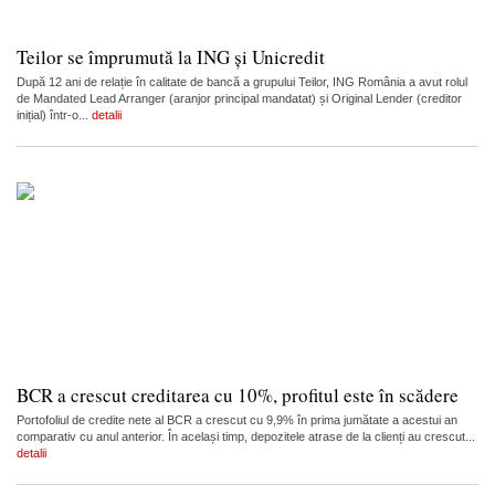
Teilor se împrumută la ING și Unicredit
După 12 ani de relație în calitate de bancă a grupului Teilor, ING România a avut rolul
de Mandated Lead Arranger (aranjor principal mandatat) și Original Lender (creditor
inițial) într-o...
detalii
BCR a crescut creditarea cu 10%, profitul este în scădere
Portofoliul de credite nete al BCR a crescut cu 9,9% în prima jumătate a acestui an
comparativ cu anul anterior. În același timp, depozitele atrase de la clienți au crescut...
detalii