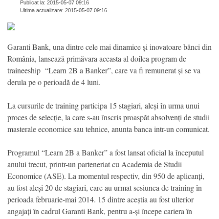
Publicat la: 2015-05-07 09:16
Ultima actualizare: 2015-05-07 09:16
Garanti Bank, una dintre cele mai dinamice și inovatoare bănci din
România, lansează primăvara aceasta al doilea program de
traineeship “Learn 2B a Banker”, care va fi remunerat și se va
derula pe o perioadă de 4 luni.
La cursurile de training participa 15 stagiari, aleși în urma unui
proces de selecție, la care s-au înscris proaspăt absolvenți de studii
masterale economice sau tehnice, anunta banca intr-un comunicat.
Programul “Learn 2B a Banker” a fost lansat oficial la începutul
anului trecut, printr-un parteneriat cu Academia de Studii
Economice (ASE). La momentul respectiv, din 950 de aplicanți,
au fost aleși 20 de stagiari, care au urmat sesiunea de training în
perioada februarie-mai 2014. 15 dintre aceștia au fost ulterior
angajați în cadrul Garanti Bank, pentru a-și începe cariera în