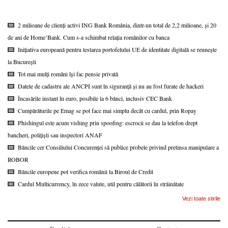
2 milioane de clienți activi ING Bank România, dintr-un total de 2,2 milioane, și 20
de ani de Home’Bank. Cum s-a schimbat relația românilor cu banca
Inițiativa europeană pentru testarea portofelului UE de identitate digitală se reunește
la București
Tot mai mulți români își fac pensie privată
Datele de cadastru ale ANCPI sunt în siguranță și nu au fost furate de hackeri
Încasările instant în euro, posibile la 6 bănci, inclusiv CEC Bank
Cumpărăturile pe Emag se pot face mai simplu decât cu cardul, prin Ropay
Phishingul este acum vishing prin spoofing: escrocii se dau la telefon drept
bancheri, polițiști sau inspectori ANAF
Băncile cer Consiliului Concurenței să publice probele privind pretinsa manipulare a
ROBOR
Băncile europene pot verifica românii la Biroul de Credit
Cardul Multicurrency, în zece valute, util pentru călătorii în străinătate
Vezi toate stirile