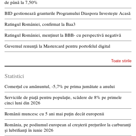
de pânã la 7,50%
BID gestionează granturile Programului Diaspora Investește Acasă
Ratingul României, confirmat la Baa3
Ratingul României, menținut la BBB- cu perspectivă negativă
Guvernul renunță la Mastercard pentru portofelul digital
Toate stirile
Statistici
Comerțul cu amănuntul, -5,7% pe prima jumătate a anului
Serviciile de piață pentru populație, scădere de 8% pe primele
cinci luni din 2026
Românii muncesc cu 5 ani mai puțin decât europenii
România, pe podiumul european al creșterii prețurilor la carburanți
și lubrifianți în iunie 2026