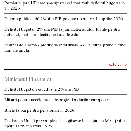
România, țara UE care și-a ajustat cel mai mult deficitul bugetar în
T1 2026
Datoria publică, 60,2% din PIB pe date operative, în aprilie 2026
Deficitul bugetar, 2% din PIB la jumătatea anului. Plățile pentru
dobânzi, mai mari decât ajustarea fiscală
Semnal de alarmă - producția industrială, -3,3% după primele cinci
luni ale anului
Toate stirile
Ministerul Finantelor
Deficitul bugetar s-a redus la 2% din PIB
Măsuri pentru accelerarea absorbției fondurilor europene
Bilete la băi pentru pensionari în 2026
Declarația Unică precompletată se găsește în secțiunea Mesaje din
Spațiul Privat Virtual (SPV)