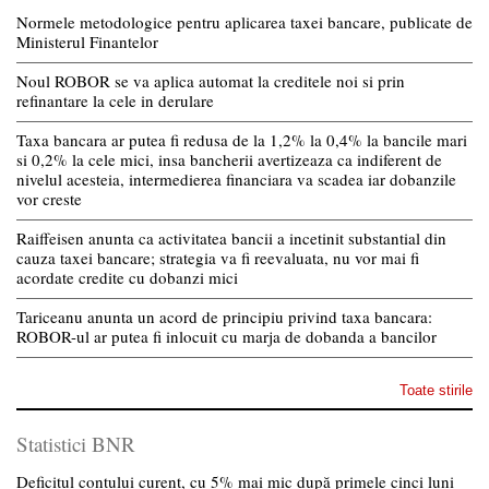
Normele metodologice pentru aplicarea taxei bancare, publicate de
Ministerul Finantelor
Noul ROBOR se va aplica automat la creditele noi si prin
refinantare la cele in derulare
Taxa bancara ar putea fi redusa de la 1,2% la 0,4% la bancile mari
si 0,2% la cele mici, insa bancherii avertizeaza ca indiferent de
nivelul acesteia, intermedierea financiara va scadea iar dobanzile
vor creste
Raiffeisen anunta ca activitatea bancii a incetinit substantial din
cauza taxei bancare; strategia va fi reevaluata, nu vor mai fi
acordate credite cu dobanzi mici
Tariceanu anunta un acord de principiu privind taxa bancara:
ROBOR-ul ar putea fi inlocuit cu marja de dobanda a bancilor
Toate stirile
Statistici BNR
Deficitul contului curent, cu 5% mai mic după primele cinci luni