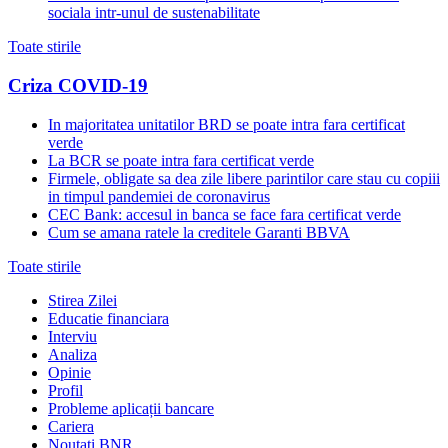
sociala intr-unul de sustenabilitate
Toate stirile
Criza COVID-19
In majoritatea unitatilor BRD se poate intra fara certificat
verde
La BCR se poate intra fara certificat verde
Firmele, obligate sa dea zile libere parintilor care stau cu copiii
in timpul pandemiei de coronavirus
CEC Bank: accesul in banca se face fara certificat verde
Cum se amana ratele la creditele Garanti BBVA
Toate stirile
Stirea Zilei
Educatie financiara
Interviu
Analiza
Opinie
Profil
Probleme aplicații bancare
Cariera
Noutati BNR