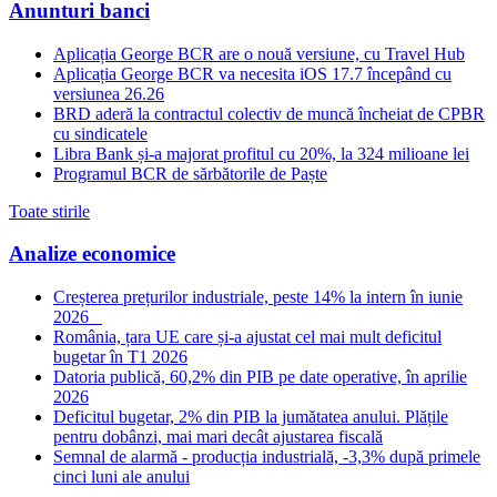
Anunturi banci
Aplicația George BCR are o nouă versiune, cu Travel Hub
Aplicația George BCR va necesita iOS 17.7 începând cu
versiunea 26.26
BRD aderă la contractul colectiv de muncă încheiat de CPBR
cu sindicatele
Libra Bank și-a majorat profitul cu 20%, la 324 milioane lei
Programul BCR de sărbătorile de Paște
Toate stirile
Analize economice
Creșterea prețurilor industriale, peste 14% la intern în iunie
2026
România, țara UE care și-a ajustat cel mai mult deficitul
bugetar în T1 2026
Datoria publică, 60,2% din PIB pe date operative, în aprilie
2026
Deficitul bugetar, 2% din PIB la jumătatea anului. Plățile
pentru dobânzi, mai mari decât ajustarea fiscală
Semnal de alarmă - producția industrială, -3,3% după primele
cinci luni ale anului