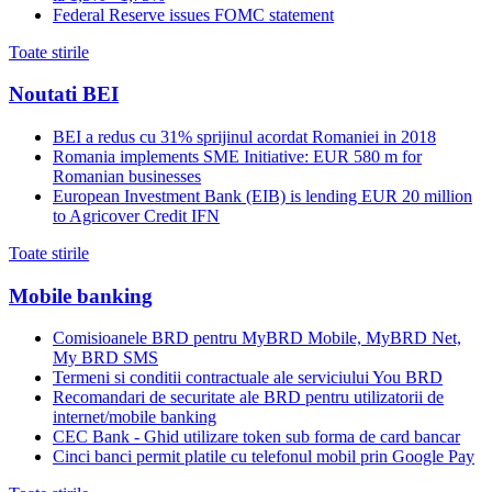
Federal Reserve issues FOMC statement
Toate stirile
Noutati BEI
BEI a redus cu 31% sprijinul acordat Romaniei in 2018
Romania implements SME Initiative: EUR 580 m for
Romanian businesses
European Investment Bank (EIB) is lending EUR 20 million
to Agricover Credit IFN
Toate stirile
Mobile banking
Comisioanele BRD pentru MyBRD Mobile, MyBRD Net,
My BRD SMS
Termeni si conditii contractuale ale serviciului You BRD
Recomandari de securitate ale BRD pentru utilizatorii de
internet/mobile banking
CEC Bank - Ghid utilizare token sub forma de card bancar
Cinci banci permit platile cu telefonul mobil prin Google Pay