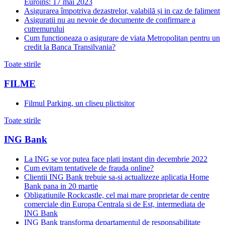
Euroins: 17 mai 2023
Asigurarea împotriva dezastrelor, valabilă și in caz de faliment
Asiguratii nu au nevoie de documente de confirmare a
cutremurului
Cum functioneaza o asigurare de viata Metropolitan pentru un
credit la Banca Transilvania?
Toate stirile
FILME
Filmul Parking, un cliseu plictisitor
Toate stirile
ING Bank
La ING se vor putea face plati instant din decembrie 2022
Cum evitam tentativele de frauda online?
Clientii ING Bank trebuie sa-si actualizeze aplicatia Home
Bank pana in 20 martie
Obligatiunile Rockcastle, cel mai mare proprietar de centre
comerciale din Europa Centrala si de Est, intermediata de
ING Bank
ING Bank transforma departamentul de responsabilitate