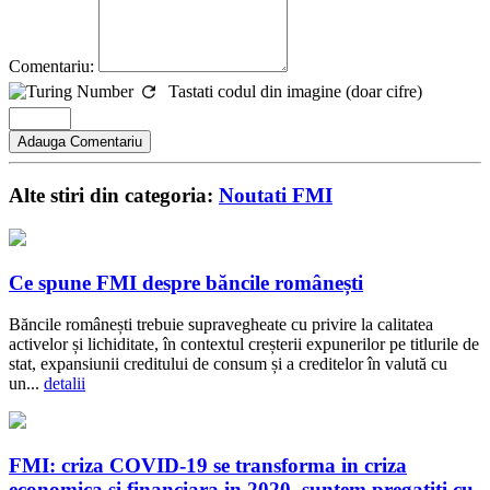
Comentariu:
Tastati codul din imagine (doar cifre)
Alte stiri din categoria:
Noutati FMI
Ce spune FMI despre băncile românești
Băncile românești trebuie supravegheate cu privire la calitatea
activelor și lichiditate, în contextul creșterii expunerilor pe titlurile de
stat, expansiunii creditului de consum și a creditelor în valută cu
un...
detalii
FMI: criza COVID-19 se transforma in criza
economica si financiara in 2020, suntem pregatiti cu