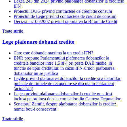
Legea 243 din 2024 privind plafonarea dobânzilor la creditele
IFN
Proiectul OUG privind contractele de credit de consum
Proiectul de Lege privind contractele de credit de consum
Decizia nr.105/2007 privind raportarea la Biroul de Credit
Toate stirile
Lege plafonare dobanzi credite
Care este dobanda maxima la un credit IFN?
BNR propune Parlamentului plafonarea dobanzilor la
creditele bancilor intre 1,5 si 4 ori peste DAE medie, in
functie de tipul creditului; in cazul IFN-urilor, plafonarea
dobanzilor nu se justifica
Legile privind plafonarea dobanzilor la credite si a datoriilor
preluate de firmele de recuperare se discuta in Parlament
(actualizat)
Legea privind plafonarea dobanzilor la credite nu a fost
inclusa pe ordinea de zi a comisiilor din Camera Deputatilor
Senatorul Zamfir, despre plafonarea dobanzilor la credite:
numai bou-i consecvent!
Toate stirile