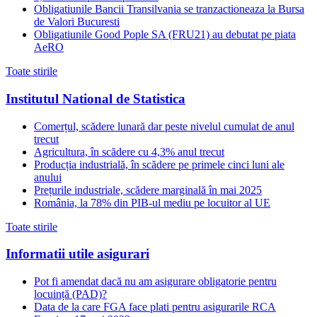
Obligatiunile Bancii Transilvania se tranzactioneaza la Bursa
de Valori Bucuresti
Obligatiunile Good Pople SA (FRU21) au debutat pe piata
AeRO
Toate stirile
Institutul National de Statistica
Comerțul, scădere lunară dar peste nivelul cumulat de anul
trecut
Agricultura, în scădere cu 4,3% anul trecut
Producția industrială, în scădere pe primele cinci luni ale
anului
Prețurile industriale, scădere marginală în mai 2025
România, la 78% din PIB-ul mediu pe locuitor al UE
Toate stirile
Informatii utile asigurari
Pot fi amendat dacă nu am asigurare obligatorie pentru
locuință (PAD)?
Data de la care FGA face plati pentru asigurarile RCA