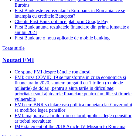
Euroins
First Bank este reprezentanta Eurobank in Romania: ce se
intampla cu creditele Bancpost?
Clientii First Bank pot face plati prin Google Pay
First Bank anunta rezultatele financiare din prima jumatate a
anului 2021
First Bank are o noua aplicatie de mobile banking
Toate stirile
Noutati FMI
Ce spune FMI despre băncile românești
FMI: criza COVID-19 se transforma in criza economica si
financiara in 2020, suntem pregatiti cu 1 trilion (o mie de
miliarde) de dolari, pentru a ajuta tarile in dificultate;
prioritatea sunt ajutoarele financiare pentru familiile si firmele
vulnerabile
FMI cere BNR sa intareasca politica monetara iar Guvernului
sa modifice legea pensiilor
FMI: majorarea salariilor din sectorul public si legea pensiilor
ar trebui reevaluate
IMF statement of the 2018 Article IV Mission to Romania