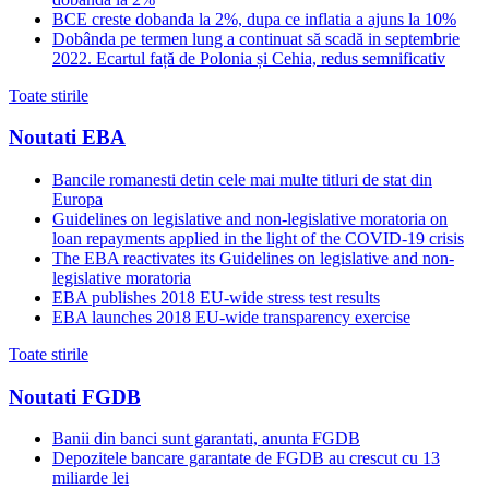
BCE creste dobanda la 2%, dupa ce inflatia a ajuns la 10%
Dobânda pe termen lung a continuat să scadă in septembrie
2022. Ecartul față de Polonia și Cehia, redus semnificativ
Toate stirile
Noutati EBA
Bancile romanesti detin cele mai multe titluri de stat din
Europa
Guidelines on legislative and non-legislative moratoria on
loan repayments applied in the light of the COVID-19 crisis
The EBA reactivates its Guidelines on legislative and non-
legislative moratoria
EBA publishes 2018 EU-wide stress test results
EBA launches 2018 EU-wide transparency exercise
Toate stirile
Noutati FGDB
Banii din banci sunt garantati, anunta FGDB
Depozitele bancare garantate de FGDB au crescut cu 13
miliarde lei