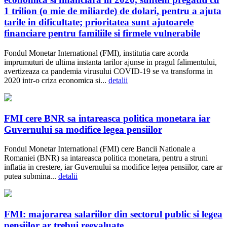
1 trilion (o mie de miliarde) de dolari, pentru a ajuta
tarile in dificultate; prioritatea sunt ajutoarele
financiare pentru familiile si firmele vulnerabile
Fondul Monetar International (FMI), institutia care acorda
imprumuturi de ultima instanta tarilor ajunse in pragul falimentului,
avertizeaza ca pandemia virusului COVID-19 se va transforma in
2020 intr-o criza economica si...
detalii
FMI cere BNR sa intareasca politica monetara iar
Guvernului sa modifice legea pensiilor
Fondul Monetar International (FMI) cere Bancii Nationale a
Romaniei (BNR) sa intareasca politica monetara, pentru a struni
inflatia in crestere, iar Guvernului sa modifice legea pensiilor, care ar
putea submina...
detalii
FMI: majorarea salariilor din sectorul public si legea
pensiilor ar trebui reevaluate