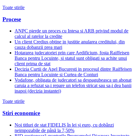
Toate stirile
Procese
ANPC pierde un proces cu Intesa si ARB privind modul de
calcul al ratelor la credite
Un client Credius obtine in justitie anularea creditului, din
cauza dobanzii prea mari
Hotararea judecatoriei prin care Aedificium, fosta Raiffeisen
Banca pentru Locuinte, si statul sunt obligati sa achite unui
client prima de stat
Decizia Curtii de Apel Bucuresti in procesul dintre Raiffeisen
Banca pentru Locuinte si Curtea de Conturi
Vodafone, obligata de judecatori sa despagubeasca un abonat
caruia a refuzat sa-i repare un telefon stricat sau sa-i dea banii
inapoi (decizia instantei)
Toate stirile
Stiri economice
Noi titluri de stat FIDELIS în lei și euro, cu dobânzi
neimpozabile de pânã la 7,50%
BID gestionează granturile Programului Diaspora Investește