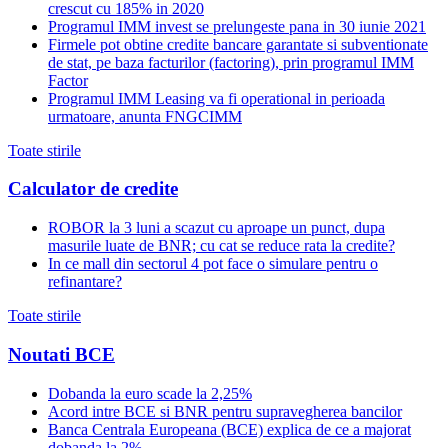
crescut cu 185% in 2020
Programul IMM invest se prelungeste pana in 30 iunie 2021
Firmele pot obtine credite bancare garantate si subventionate
de stat, pe baza facturilor (factoring), prin programul IMM
Factor
Programul IMM Leasing va fi operational in perioada
urmatoare, anunta FNGCIMM
Toate stirile
Calculator de credite
ROBOR la 3 luni a scazut cu aproape un punct, dupa
masurile luate de BNR; cu cat se reduce rata la credite?
In ce mall din sectorul 4 pot face o simulare pentru o
refinantare?
Toate stirile
Noutati BCE
Dobanda la euro scade la 2,25%
Acord intre BCE si BNR pentru supravegherea bancilor
Banca Centrala Europeana (BCE) explica de ce a majorat
dobanda la 2%