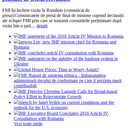
FMI își încheie vizita în România (comunicat de
presa):Comunicatele de presă de final de misiune cuprind declarații
ale echipei FMI prin care se transmit constatările preliminare după
vizita într-o țară....
detalii
IMF statement of the 2018 Article IV Mission to Romania
Jaewoo Lee, new IMF mission chief for Romania and
Bulgaria
IMF concludes article IV consultation with Romania
IMF statement on the stability of the banking system in
Ukraine
Global House Prices: Time to Worry Again?
FMI: Raport de asistenta tehnica - Imbunatatirea
administrarii riscului de conformare pe care il prezinta marii
contribuabili
IMF Director Christine Lagarde Calls for Broad-based
Policy Effort to Reinvigorate Growth
Speech by Janet Yellen on current conditions and the
outlook for the U.S. economy
IMF Executive Board Concludes 2016 Article IV
Consultation with Romania
Vezi toate stirile