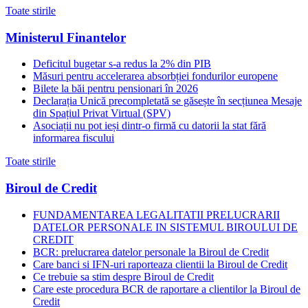
Toate stirile
Ministerul Finantelor
Deficitul bugetar s-a redus la 2% din PIB
Măsuri pentru accelerarea absorbției fondurilor europene
Bilete la băi pentru pensionari în 2026
Declarația Unică precompletată se găsește în secțiunea Mesaje
din Spațiul Privat Virtual (SPV)
Asociații nu pot ieși dintr-o firmă cu datorii la stat fără
informarea fiscului
Toate stirile
Biroul de Credit
FUNDAMENTAREA LEGALITATII PRELUCRARII
DATELOR PERSONALE IN SISTEMUL BIROULUI DE
CREDIT
BCR: prelucrarea datelor personale la Biroul de Credit
Care banci si IFN-uri raporteaza clientii la Biroul de Credit
Ce trebuie sa stim despre Biroul de Credit
Care este procedura BCR de raportare a clientilor la Biroul de
Credit