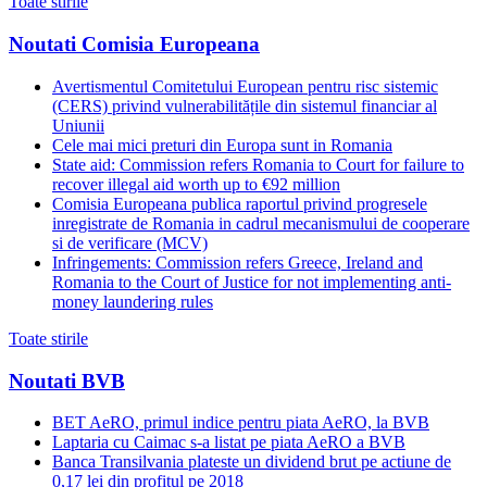
Toate stirile
Noutati Comisia Europeana
Avertismentul Comitetului European pentru risc sistemic
(CERS) privind vulnerabilitățile din sistemul financiar al
Uniunii
Cele mai mici preturi din Europa sunt in Romania
State aid: Commission refers Romania to Court for failure to
recover illegal aid worth up to €92 million
Comisia Europeana publica raportul privind progresele
inregistrate de Romania in cadrul mecanismului de cooperare
si de verificare (MCV)
Infringements: Commission refers Greece, Ireland and
Romania to the Court of Justice for not implementing anti-
money laundering rules
Toate stirile
Noutati BVB
BET AeRO, primul indice pentru piata AeRO, la BVB
Laptaria cu Caimac s-a listat pe piata AeRO a BVB
Banca Transilvania plateste un dividend brut pe actiune de
0,17 lei din profitul pe 2018