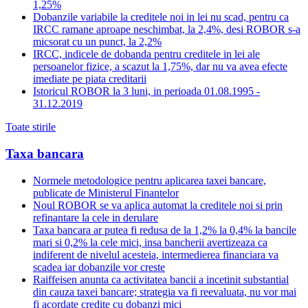
1,25%
Dobanzile variabile la creditele noi in lei nu scad, pentru ca
IRCC ramane aproape neschimbat, la 2,4%, desi ROBOR s-a
micsorat cu un punct, la 2,2%
IRCC, indicele de dobanda pentru creditele in lei ale
persoanelor fizice, a scazut la 1,75%, dar nu va avea efecte
imediate pe piata creditarii
Istoricul ROBOR la 3 luni, in perioada 01.08.1995 -
31.12.2019
Toate stirile
Taxa bancara
Normele metodologice pentru aplicarea taxei bancare,
publicate de Ministerul Finantelor
Noul ROBOR se va aplica automat la creditele noi si prin
refinantare la cele in derulare
Taxa bancara ar putea fi redusa de la 1,2% la 0,4% la bancile
mari si 0,2% la cele mici, insa bancherii avertizeaza ca
indiferent de nivelul acesteia, intermedierea financiara va
scadea iar dobanzile vor creste
Raiffeisen anunta ca activitatea bancii a incetinit substantial
din cauza taxei bancare; strategia va fi reevaluata, nu vor mai
fi acordate credite cu dobanzi mici