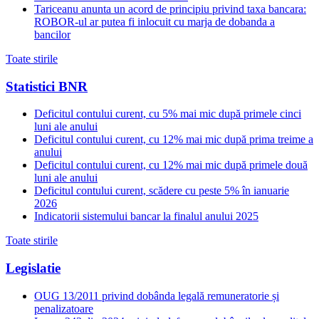
Tariceanu anunta un acord de principiu privind taxa bancara:
ROBOR-ul ar putea fi inlocuit cu marja de dobanda a
bancilor
Toate stirile
Statistici BNR
Deficitul contului curent, cu 5% mai mic după primele cinci
luni ale anului
Deficitul contului curent, cu 12% mai mic după prima treime a
anului
Deficitul contului curent, cu 12% mai mic după primele două
luni ale anului
Deficitul contului curent, scădere cu peste 5% în ianuarie
2026
Indicatorii sistemului bancar la finalul anului 2025
Toate stirile
Legislatie
OUG 13/2011 privind dobânda legală remuneratorie și
penalizatoare