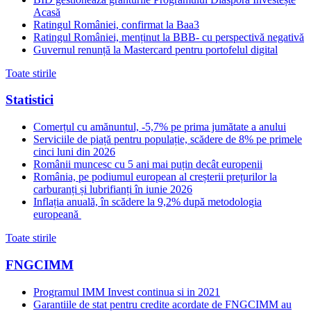
Acasă
Ratingul României, confirmat la Baa3
Ratingul României, menținut la BBB- cu perspectivă negativă
Guvernul renunță la Mastercard pentru portofelul digital
Toate stirile
Statistici
Comerțul cu amănuntul, -5,7% pe prima jumătate a anului
Serviciile de piață pentru populație, scădere de 8% pe primele
cinci luni din 2026
Românii muncesc cu 5 ani mai puțin decât europenii
România, pe podiumul european al creșterii prețurilor la
carburanți și lubrifianți în iunie 2026
Inflația anuală, în scădere la 9,2% după metodologia
europeană
Toate stirile
FNGCIMM
Programul IMM Invest continua si in 2021
Garantiile de stat pentru credite acordate de FNGCIMM au