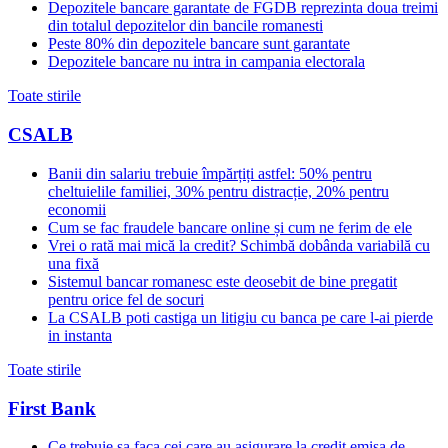
Depozitele bancare garantate de FGDB reprezinta doua treimi
din totalul depozitelor din bancile romanesti
Peste 80% din depozitele bancare sunt garantate
Depozitele bancare nu intra in campania electorala
Toate stirile
CSALB
Banii din salariu trebuie împărțiți astfel: 50% pentru
cheltuielile familiei, 30% pentru distracție, 20% pentru
economii
Cum se fac fraudele bancare online și cum ne ferim de ele
Vrei o rată mai mică la credit? Schimbă dobânda variabilă cu
una fixă
Sistemul bancar romanesc este deosebit de bine pregatit
pentru orice fel de socuri
La CSALB poti castiga un litigiu cu banca pe care l-ai pierde
in instanta
Toate stirile
First Bank
Ce trebuie sa faca cei care au asigurare la credit emisa de