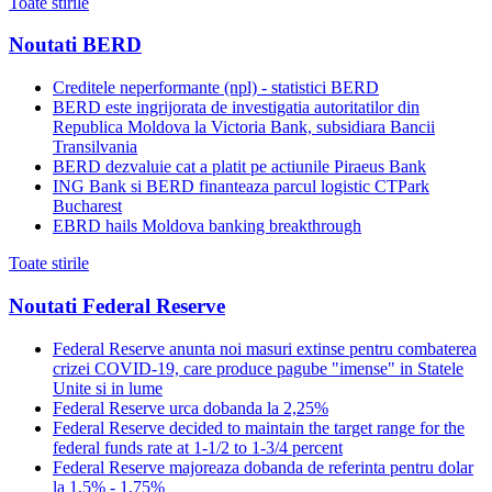
Toate stirile
Noutati BERD
Creditele neperformante (npl) - statistici BERD
BERD este ingrijorata de investigatia autoritatilor din
Republica Moldova la Victoria Bank, subsidiara Bancii
Transilvania
BERD dezvaluie cat a platit pe actiunile Piraeus Bank
ING Bank si BERD finanteaza parcul logistic CTPark
Bucharest
EBRD hails Moldova banking breakthrough
Toate stirile
Noutati Federal Reserve
Federal Reserve anunta noi masuri extinse pentru combaterea
crizei COVID-19, care produce pagube "imense" in Statele
Unite si in lume
Federal Reserve urca dobanda la 2,25%
Federal Reserve decided to maintain the target range for the
federal funds rate at 1-1/2 to 1-3/4 percent
Federal Reserve majoreaza dobanda de referinta pentru dolar
la 1,5% - 1,75%