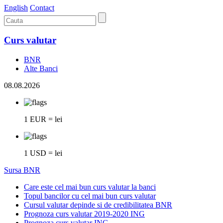
English
Contact
Curs valutar
BNR
Alte Banci
08.08.2026
1 EUR = lei
1 USD = lei
Sursa BNR
Care este cel mai bun curs valutar la banci
Topul bancilor cu cel mai bun curs valutar
Cursul valutar depinde si de credibilitatea BNR
Prognoza curs valutar 2019-2020 ING
Prognoza curs valutar ING