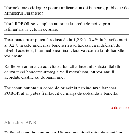
Normele metodologice pentru aplicarea taxei bancare, publicate de
Ministerul Finantelor
Noul ROBOR se va aplica automat la creditele noi si prin
refinantare la cele in derulare
Taxa bancara ar putea fi redusa de la 1,2% la 0,4% la bancile mari
si 0,2% la cele mici, insa bancherii avertizeaza ca indiferent de
nivelul acesteia, intermedierea financiara va scadea iar dobanzile
vor creste
Raiffeisen anunta ca activitatea bancii a incetinit substantial din
cauza taxei bancare; strategia va fi reevaluata, nu vor mai fi
acordate credite cu dobanzi mici
Tariceanu anunta un acord de principiu privind taxa bancara:
ROBOR-ul ar putea fi inlocuit cu marja de dobanda a bancilor
Toate stirile
Statistici BNR
Deficitul contului curent, cu 5% mai mic după primele cinci luni