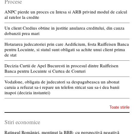
Procese
ANPC pierde un proces cu Intesa si ARB privind modul de calcul
al ratelor la credite
Un client Credius obtine in justitie anularea creditului, din cauza
dobanzii prea mari
Hotararea judecatoriei prin care Aedificium, fosta Raiffeisen Banca
pentru Locuinte, si statul sunt obligati sa achite unui client prima
de stat
Decizia Curtii de Apel Bucuresti in procesul dintre Raiffeisen
Banca pentru Locuinte si Curtea de Conturi
Vodafone, obligata de judecatori sa despagubeasca un abonat
caruia a refuzat sa-i repare un telefon stricat sau sa-i dea banii
inapoi (decizia instantei)
Toate stirile
Stiri economice
Ratingul României, menținut la BBB- cu perspectivă negativă