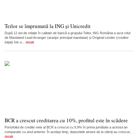
Teilor se împrumută la ING și Unicredit
După 12 ani de relație în calitate de bancă a grupului Teilor, ING România a avut rolul
de Mandated Lead Arranger (aranjor principal mandatat) și Original Lender (creditor
inițial) într-o...
detalii
BCR a crescut creditarea cu 10%, profitul este în scădere
Portofoliul de credite nete al BCR a crescut cu 9,9% în prima jumătate a acestui an
comparativ cu anul anterior. În același timp, depozitele atrase de la clienți au crescut...
detalii