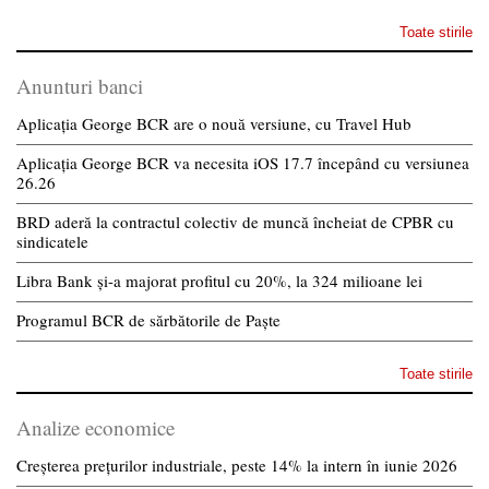
Toate stirile
Anunturi banci
Aplicația George BCR are o nouă versiune, cu Travel Hub
Aplicația George BCR va necesita iOS 17.7 începând cu versiunea
26.26
BRD aderă la contractul colectiv de muncă încheiat de CPBR cu
sindicatele
Libra Bank și-a majorat profitul cu 20%, la 324 milioane lei
Programul BCR de sărbătorile de Paște
Toate stirile
Analize economice
Creșterea prețurilor industriale, peste 14% la intern în iunie 2026