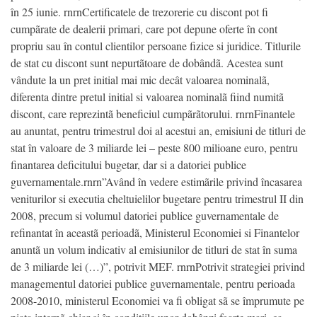
în 25 iunie. rnrnCertificatele de trezorerie cu discont pot fi
cumpãrate de dealerii primari, care pot depune oferte în cont
propriu sau în contul clientilor persoane fizice si juridice. Titlurile
de stat cu discont sunt nepurtãtoare de dobândã. Acestea sunt
vândute la un pret initial mai mic decât valoarea nominalã,
diferenta dintre pretul initial si valoarea nominalã fiind numitã
discont, care reprezintã beneficiul cumpãrãtorului. rnrnFinantele
au anuntat, pentru trimestrul doi al acestui an, emisiuni de titluri de
stat în valoare de 3 miliarde lei – peste 800 milioane euro, pentru
finantarea deficitului bugetar, dar si a datoriei publice
guvernamentale.rnrn”Având în vedere estimãrile privind încasarea
veniturilor si executia cheltuielilor bugetare pentru trimestrul II din
2008, precum si volumul datoriei publice guvernamentale de
refinantat în aceastã perioadã, Ministerul Economiei si Finantelor
anuntã un volum indicativ al emisiunilor de titluri de stat în suma
de 3 miliarde lei (…)”, potrivit MEF. rnrnPotrivit strategiei privind
managementul datoriei publice guvernamentale, pentru perioada
2008-2010, ministerul Economiei va fi obligat sã se împrumute pe