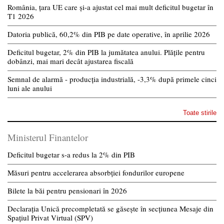
România, țara UE care și-a ajustat cel mai mult deficitul bugetar în
T1 2026
Datoria publică, 60,2% din PIB pe date operative, în aprilie 2026
Deficitul bugetar, 2% din PIB la jumătatea anului. Plățile pentru
dobânzi, mai mari decât ajustarea fiscală
Semnal de alarmă - producția industrială, -3,3% după primele cinci
luni ale anului
Toate stirile
Ministerul Finantelor
Deficitul bugetar s-a redus la 2% din PIB
Măsuri pentru accelerarea absorbției fondurilor europene
Bilete la băi pentru pensionari în 2026
Declarația Unică precompletată se găsește în secțiunea Mesaje din
Spațiul Privat Virtual (SPV)