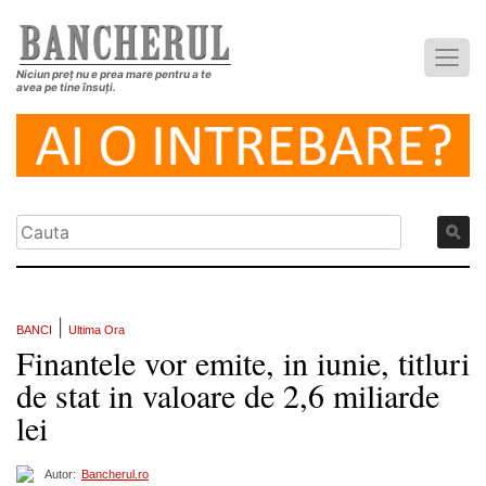
Niciun preț nu e prea mare pentru a te
avea pe tine însuți.
|
BANCI
Ultima Ora
Finantele vor emite, in iunie, titluri
de stat in valoare de 2,6 miliarde
lei
Autor:
Bancherul.ro