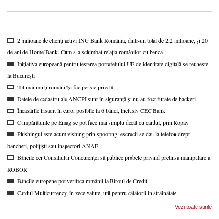
2 milioane de clienți activi ING Bank România, dintr-un total de 2,2 milioane, și 20
de ani de Home’Bank. Cum s-a schimbat relația românilor cu banca
Inițiativa europeană pentru testarea portofelului UE de identitate digitală se reunește
la București
Tot mai mulți români își fac pensie privată
Datele de cadastru ale ANCPI sunt în siguranță și nu au fost furate de hackeri
Încasările instant în euro, posibile la 6 bănci, inclusiv CEC Bank
Cumpărăturile pe Emag se pot face mai simplu decât cu cardul, prin Ropay
Phishingul este acum vishing prin spoofing: escrocii se dau la telefon drept
bancheri, polițiști sau inspectori ANAF
Băncile cer Consiliului Concurenței să publice probele privind pretinsa manipulare a
ROBOR
Băncile europene pot verifica românii la Biroul de Credit
Cardul Multicurrency, în zece valute, util pentru călătorii în străinătate
Vezi toate stirile