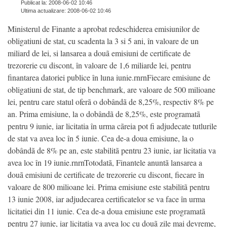
Publicat la: 2008-06-02 10:46
Ultima actualizare: 2008-06-02 10:46
Ministerul de Finante a aprobat redeschiderea emisiunilor de
obligatiuni de stat, cu scadenta la 3 si 5 ani, în valoare de un
miliard de lei, si lansarea a douã emisiuni de certificate de
trezorerie cu discont, în valoare de 1,6 miliarde lei, pentru
finantarea datoriei publice în luna iunie.rnrnFiecare emisiune de
obligatiuni de stat, de tip benchmark, are valoare de 500 milioane
lei, pentru care statul oferã o dobândã de 8,25%, respectiv 8% pe
an. Prima emisiune, la o dobândã de 8,25%, este programatã
pentru 9 iunie, iar licitatia în urma cãreia pot fi adjudecate tutlurile
de stat va avea loc în 5 iunie. Cea de-a doua emisiune, la o
dobândã de 8% pe an, este stabilitã pentru 23 iunie, iar licitatia va
avea loc în 19 iunie.rnrnTotodatã, Finantele anuntã lansarea a
douã emisiuni de certificate de trezorerie cu discont, fiecare în
valoare de 800 milioane lei. Prima emisiune este stabilitã pentru
13 iunie 2008, iar adjudecarea certificatelor se va face în urma
licitatiei din 11 iunie. Cea de-a doua emisiune este programatã
pentru 27 iunie, iar licitatia va avea loc cu douã zile mai devreme,