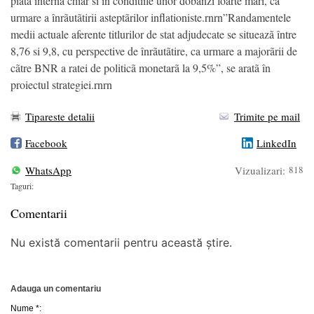
piata internã chiar si în conditiile unor dobânzi foarte mari, ca
urmare a înrãutãtirii asteptãrilor inflationiste.rnrn”Randamentele
medii actuale aferente titlurilor de stat adjudecate se situeazã între
8,76 si 9,8, cu perspective de înrãutãtire, ca urmare a majorãrii de
cãtre BNR a ratei de politicã monetarã la 9,5%”, se aratã în
proiectul strategiei.rnrn
Tipareste detalii
Trimite pe mail
Facebook
LinkedIn
WhatsApp
Vizualizari:
818
Taguri:
Comentarii
Nu există comentarii pentru această știre.
Adauga un comentariu
Nume *: