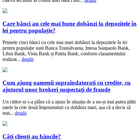
câteva secunde în contul altei bănci din...
detalii
Care bănci au cele mai bune dobânzi la depozitele în
lei pentru populație?
Primele cinci bănci cu cele mai mari dobânzi la depozitele în lei
pentru populație sunt Banca Transilvania, Intesa Sanpaolo Bank,
Libra Bank, Vista Bank și Patria Bank, conform clasamentului
realizat...
detalii
Cum ajung oamenii supraîndatorați cu credite, cu
ajutorul unor brokeri suspectați de fraude
Un cititor ni s-a plâns că a ajuns în situația de a nu-și mai putea plăti
ratele la cele două împrumuturi cu dobânzi mari, așa că a decis să
mai...
detalii
Câți clienți au băncile?