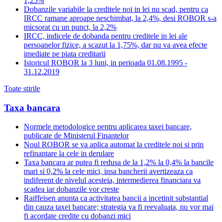
1,25%
Dobanzile variabile la creditele noi in lei nu scad, pentru ca
IRCC ramane aproape neschimbat, la 2,4%, desi ROBOR s-a
micsorat cu un punct, la 2,2%
IRCC, indicele de dobanda pentru creditele in lei ale
persoanelor fizice, a scazut la 1,75%, dar nu va avea efecte
imediate pe piata creditarii
Istoricul ROBOR la 3 luni, in perioada 01.08.1995 -
31.12.2019
Toate stirile
Taxa bancara
Normele metodologice pentru aplicarea taxei bancare,
publicate de Ministerul Finantelor
Noul ROBOR se va aplica automat la creditele noi si prin
refinantare la cele in derulare
Taxa bancara ar putea fi redusa de la 1,2% la 0,4% la bancile
mari si 0,2% la cele mici, insa bancherii avertizeaza ca
indiferent de nivelul acesteia, intermedierea financiara va
scadea iar dobanzile vor creste
Raiffeisen anunta ca activitatea bancii a incetinit substantial
din cauza taxei bancare; strategia va fi reevaluata, nu vor mai
fi acordate credite cu dobanzi mici