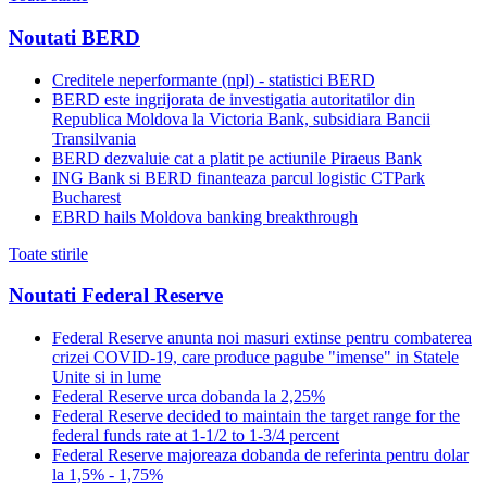
Noutati BERD
Creditele neperformante (npl) - statistici BERD
BERD este ingrijorata de investigatia autoritatilor din
Republica Moldova la Victoria Bank, subsidiara Bancii
Transilvania
BERD dezvaluie cat a platit pe actiunile Piraeus Bank
ING Bank si BERD finanteaza parcul logistic CTPark
Bucharest
EBRD hails Moldova banking breakthrough
Toate stirile
Noutati Federal Reserve
Federal Reserve anunta noi masuri extinse pentru combaterea
crizei COVID-19, care produce pagube "imense" in Statele
Unite si in lume
Federal Reserve urca dobanda la 2,25%
Federal Reserve decided to maintain the target range for the
federal funds rate at 1-1/2 to 1-3/4 percent
Federal Reserve majoreaza dobanda de referinta pentru dolar
la 1,5% - 1,75%