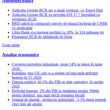
Anunturi banci
Aplicația George BCR are o nouă versiune, cu Travel Hub
Aplicația George BCR va necesita iOS 17.7 începând cu
versiunea 26.26
BRD aderă la contractul colectiv de muncă încheiat de CPBR
cu sindicatele
Libra Bank și-a majorat profitul cu 20%, la 324 milioane lei
Programul BCR de sărbătorile de Paște
Toate stirile
Analize economice
Creșterea prețurilor industriale, peste 14% la intern în iunie
2026
România, țara UE care și-a ajustat cel mai mult deficitul
bugetar în T1 2026
Datoria publică, 60,2% din PIB pe date operative, în aprilie
2026
Deficitul bugetar, 2% din PIB la jumătatea anului. Plățile
pentru dobânzi, mai mari decât ajustarea fiscală
Semnal de alarmă - producția industrială, -3,3% după primele
cinci luni ale anului