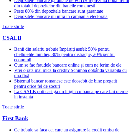
Depozitele bancare garantate de FGDB reprezinta doua treimi
din totalul depozitelor din bancile romanesti
Peste 80% din depozitele bancare sunt garantate
Depozitele bancare nu intra in campania electorala
Toate stirile
CSALB
Banii din salariu trebuie împărțiți astfel: 50% pentru
cheltuielile familiei, 30% pentru distracție, 20% pentru
economii
Cum se fac fraudele bancare online și cum ne ferim de ele
Vrei o rată mai mică la credit? Schimbă dobânda variabilă cu
una fixă
Sistemul bancar romanesc este deosebit de bine pregatit
pentru orice fel de socuri
La CSALB poti castiga un litigiu cu banca pe care l-ai pierde
in instanta
Toate stirile
First Bank
Ce trebuie sa faca cei care au asigurare la credit emisa de