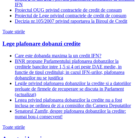
IFN
Proiectul OUG privind contractele de credit de consum
Proiectul de Lege privind contractele de credit de consum
Decizia nr.105/2007 privind raportarea la Biroul de Credit
Toate stirile
Lege plafonare dobanzi credite
Care este dobanda maxima la un credit IFN?
BNR propune Parlamentului plafonarea dobanzilor la
creditele bancilor intre 1,5 si 4 ori peste DAE medie, in
functie de tipul creditului; in cazul IFN-urilor, plafonarea
dobanzilor nu se justifica
Legile privind plafonarea dobanzilor la credite si a datoriilor
preluate de firmele de recuperare se discuta in Parlament
(actualizat)
Legea privind plafonarea dobanzilor la credite nu a fost
inclusa pe ordinea de zi a comisiilor din Camera Deputatilor
Senatorul Zamfir, despre plafonarea dobanzilor la credite:
numai bou-i consecvent!
Toate stirile