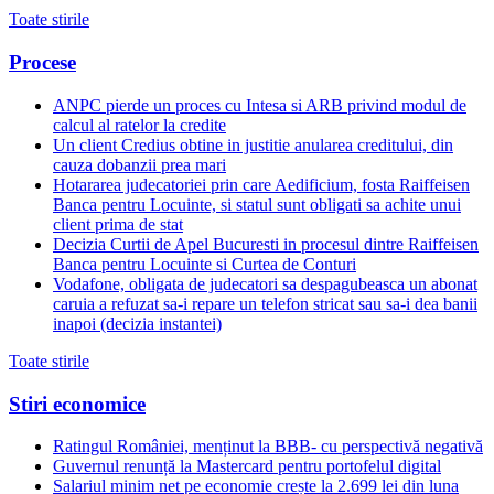
Toate stirile
Procese
ANPC pierde un proces cu Intesa si ARB privind modul de
calcul al ratelor la credite
Un client Credius obtine in justitie anularea creditului, din
cauza dobanzii prea mari
Hotararea judecatoriei prin care Aedificium, fosta Raiffeisen
Banca pentru Locuinte, si statul sunt obligati sa achite unui
client prima de stat
Decizia Curtii de Apel Bucuresti in procesul dintre Raiffeisen
Banca pentru Locuinte si Curtea de Conturi
Vodafone, obligata de judecatori sa despagubeasca un abonat
caruia a refuzat sa-i repare un telefon stricat sau sa-i dea banii
inapoi (decizia instantei)
Toate stirile
Stiri economice
Ratingul României, menținut la BBB- cu perspectivă negativă
Guvernul renunță la Mastercard pentru portofelul digital
Salariul minim net pe economie crește la 2.699 lei din luna