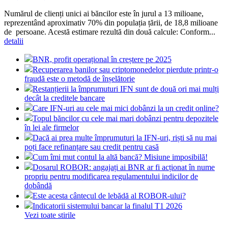
Numărul de clienți unici ai băncilor este în jurul a 13 milioane,
reprezentând aproximativ 70% din populația țării, de 18,8 milioane
de persoane. Acestă estimare rezultă din două calcule: Conform...
detalii
BNR, profit operațional în creștere pe 2025
Recuperarea banilor sau criptomonedelor pierdute printr-o
fraudă este o metodă de înșelătorie
Restanțierii la împrumuturi IFN sunt de două ori mai mulți
decât la creditele bancare
Care IFN-uri au cele mai mici dobânzi la un credit online?
Topul băncilor cu cele mai mari dobânzi pentru depozitele
în lei ale firmelor
Dacă ai prea multe împrumuturi la IFN-uri, riști să nu mai
poți face refinanțare sau credit pentru casă
Cum îmi mut contul la altă bancă? Misiune imposibilă!
Dosarul ROBOR: angajați ai BNR ar fi acționat în nume
propriu pentru modificarea regulamentului indicilor de
dobândă
Este acesta cântecul de lebădă al ROBOR-ului?
Indicatorii sistemului bancar la finalul T1 2026
Vezi toate stirile