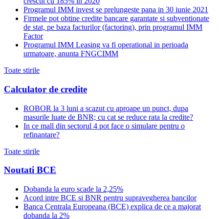
crescut cu 185% in 2020
Programul IMM invest se prelungeste pana in 30 iunie 2021
Firmele pot obtine credite bancare garantate si subventionate
de stat, pe baza facturilor (factoring), prin programul IMM
Factor
Programul IMM Leasing va fi operational in perioada
urmatoare, anunta FNGCIMM
Toate stirile
Calculator de credite
ROBOR la 3 luni a scazut cu aproape un punct, dupa
masurile luate de BNR; cu cat se reduce rata la credite?
In ce mall din sectorul 4 pot face o simulare pentru o
refinantare?
Toate stirile
Noutati BCE
Dobanda la euro scade la 2,25%
Acord intre BCE si BNR pentru supravegherea bancilor
Banca Centrala Europeana (BCE) explica de ce a majorat
dobanda la 2%