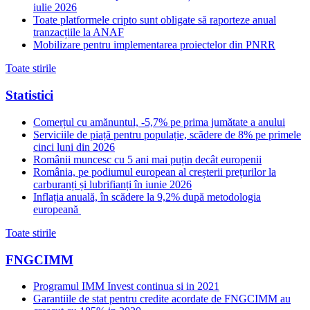
iulie 2026
Toate platformele cripto sunt obligate să raporteze anual
tranzacțiile la ANAF
Mobilizare pentru implementarea proiectelor din PNRR
Toate stirile
Statistici
Comerțul cu amănuntul, -5,7% pe prima jumătate a anului
Serviciile de piață pentru populație, scădere de 8% pe primele
cinci luni din 2026
Românii muncesc cu 5 ani mai puțin decât europenii
România, pe podiumul european al creșterii prețurilor la
carburanți și lubrifianți în iunie 2026
Inflația anuală, în scădere la 9,2% după metodologia
europeană
Toate stirile
FNGCIMM
Programul IMM Invest continua si in 2021
Garantiile de stat pentru credite acordate de FNGCIMM au