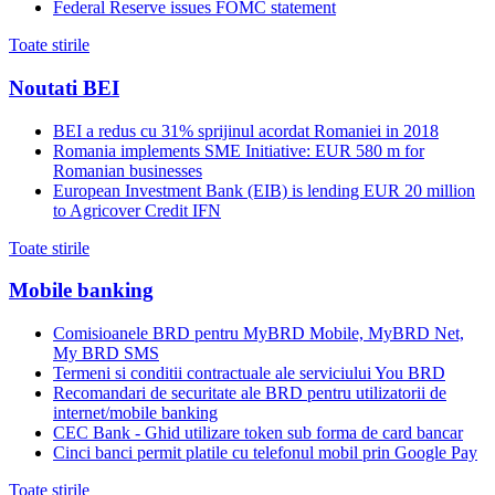
Federal Reserve issues FOMC statement
Toate stirile
Noutati BEI
BEI a redus cu 31% sprijinul acordat Romaniei in 2018
Romania implements SME Initiative: EUR 580 m for
Romanian businesses
European Investment Bank (EIB) is lending EUR 20 million
to Agricover Credit IFN
Toate stirile
Mobile banking
Comisioanele BRD pentru MyBRD Mobile, MyBRD Net,
My BRD SMS
Termeni si conditii contractuale ale serviciului You BRD
Recomandari de securitate ale BRD pentru utilizatorii de
internet/mobile banking
CEC Bank - Ghid utilizare token sub forma de card bancar
Cinci banci permit platile cu telefonul mobil prin Google Pay
Toate stirile