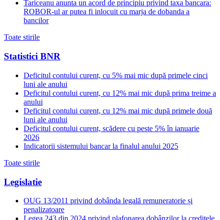
Tariceanu anunta un acord de principiu privind taxa bancara:
ROBOR-ul ar putea fi inlocuit cu marja de dobanda a
bancilor
Toate stirile
Statistici BNR
Deficitul contului curent, cu 5% mai mic după primele cinci
luni ale anului
Deficitul contului curent, cu 12% mai mic după prima treime a
anului
Deficitul contului curent, cu 12% mai mic după primele două
luni ale anului
Deficitul contului curent, scădere cu peste 5% în ianuarie
2026
Indicatorii sistemului bancar la finalul anului 2025
Toate stirile
Legislatie
OUG 13/2011 privind dobânda legală remuneratorie și
penalizatoare
Legea 243 din 2024 privind plafonarea dobânzilor la creditele