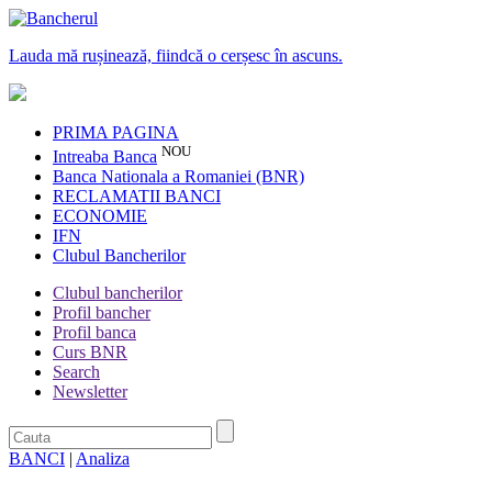
Lauda mă rușinează, fiindcă o cerșesc în ascuns.
PRIMA PAGINA
NOU
Intreaba Banca
Banca Nationala a Romaniei (BNR)
RECLAMATII BANCI
ECONOMIE
IFN
Clubul Bancherilor
Clubul bancherilor
Profil bancher
Profil banca
Curs BNR
Search
Newsletter
BANCI
|
Analiza