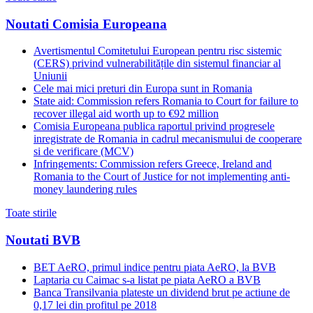
Noutati Comisia Europeana
Avertismentul Comitetului European pentru risc sistemic
(CERS) privind vulnerabilitățile din sistemul financiar al
Uniunii
Cele mai mici preturi din Europa sunt in Romania
State aid: Commission refers Romania to Court for failure to
recover illegal aid worth up to €92 million
Comisia Europeana publica raportul privind progresele
inregistrate de Romania in cadrul mecanismului de cooperare
si de verificare (MCV)
Infringements: Commission refers Greece, Ireland and
Romania to the Court of Justice for not implementing anti-
money laundering rules
Toate stirile
Noutati BVB
BET AeRO, primul indice pentru piata AeRO, la BVB
Laptaria cu Caimac s-a listat pe piata AeRO a BVB
Banca Transilvania plateste un dividend brut pe actiune de
0,17 lei din profitul pe 2018