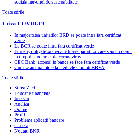
sociala intr-unul de sustenabilitate
Toate stirile
Criza COVID-19
In majoritatea unitatilor BRD se poate intra fara certificat
verde
La BCR se poate intra fara certificat verde
Firmele, obligate sa dea zile libere parintilor care stau cu copiii
in timpul pandemiei de coronavirus
CEC Bank: accesul in banca se face fara certificat verde
Cum se amana ratele la creditele Garanti BBVA
Toate stirile
Stirea Zilei
Educatie financiara
Interviu
Analiza
Opinie
Profil
Probleme aplicații bancare
Cariera
Noutati BNR