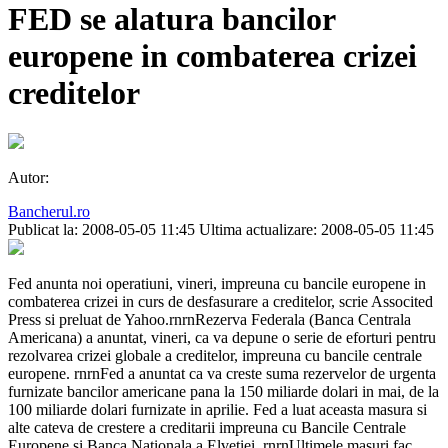
FED se alatura bancilor
europene in combaterea crizei
creditelor
Autor:
Bancherul.ro
Publicat la: 2008-05-05 11:45
Ultima actualizare: 2008-05-05 11:45
Fed anunta noi operatiuni, vineri, impreuna cu bancile europene in
combaterea crizei in curs de desfasurare a creditelor, scrie Associted
Press si preluat de Yahoo.rnrnRezerva Federala (Banca Centrala
Americana) a anuntat, vineri, ca va depune o serie de eforturi pentru
rezolvarea crizei globale a creditelor, impreuna cu bancile centrale
europene. rnrnFed a anuntat ca va creste suma rezervelor de urgenta
furnizate bancilor americane pana la 150 miliarde dolari in mai, de la
100 miliarde dolari furnizate in aprilie. Fed a luat aceasta masura si
alte cateva de crestere a creditarii impreuna cu Bancile Centrale
Europene si Banca Nationala a Elvetiei. rnrnUltimele masuri fac