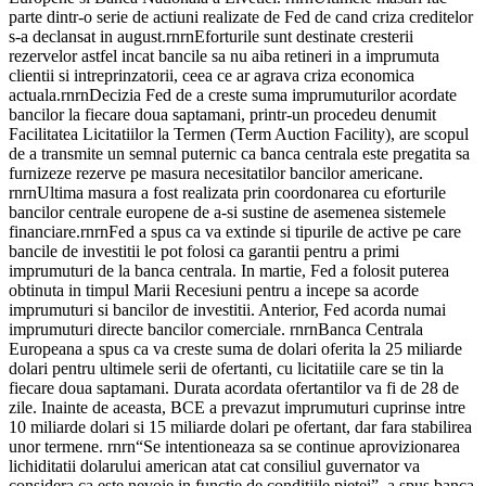
parte dintr-o serie de actiuni realizate de Fed de cand criza creditelor
s-a declansat in august.rnrnEforturile sunt destinate cresterii
rezervelor astfel incat bancile sa nu aiba retineri in a imprumuta
clientii si intreprinzatorii, ceea ce ar agrava criza economica
actuala.rnrnDecizia Fed de a creste suma imprumuturilor acordate
bancilor la fiecare doua saptamani, printr-un procedeu denumit
Facilitatea Licitatiilor la Termen (Term Auction Facility), are scopul
de a transmite un semnal puternic ca banca centrala este pregatita sa
furnizeze rezerve pe masura necesitatilor bancilor americane.
rnrnUltima masura a fost realizata prin coordonarea cu eforturile
bancilor centrale europene de a-si sustine de asemenea sistemele
financiare.rnrnFed a spus ca va extinde si tipurile de active pe care
bancile de investitii le pot folosi ca garantii pentru a primi
imprumuturi de la banca centrala. In martie, Fed a folosit puterea
obtinuta in timpul Marii Recesiuni pentru a incepe sa acorde
imprumuturi si bancilor de investitii. Anterior, Fed acorda numai
imprumuturi directe bancilor comerciale. rnrnBanca Centrala
Europeana a spus ca va creste suma de dolari oferita la 25 miliarde
dolari pentru ultimele serii de ofertanti, cu licitatiile care se tin la
fiecare doua saptamani. Durata acordata ofertantilor va fi de 28 de
zile. Inainte de aceasta, BCE a prevazut imprumuturi cuprinse intre
10 miliarde dolari si 15 miliarde dolari pe ofertant, dar fara stabilirea
unor termene. rnrn“Se intentioneaza sa se continue aprovizionarea
lichiditatii dolarului american atat cat consiliul guvernator va
considera ca este nevoie in functie de conditiile pietei”, a spus banca