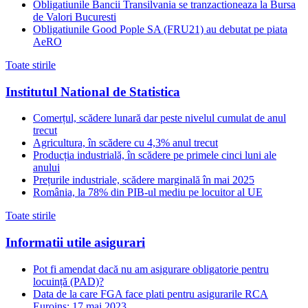
Obligatiunile Bancii Transilvania se tranzactioneaza la Bursa
de Valori Bucuresti
Obligatiunile Good Pople SA (FRU21) au debutat pe piata
AeRO
Toate stirile
Institutul National de Statistica
Comerțul, scădere lunară dar peste nivelul cumulat de anul
trecut
Agricultura, în scădere cu 4,3% anul trecut
Producția industrială, în scădere pe primele cinci luni ale
anului
Prețurile industriale, scădere marginală în mai 2025
România, la 78% din PIB-ul mediu pe locuitor al UE
Toate stirile
Informatii utile asigurari
Pot fi amendat dacă nu am asigurare obligatorie pentru
locuință (PAD)?
Data de la care FGA face plati pentru asigurarile RCA
Euroins: 17 mai 2023