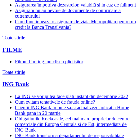
Asigurarea împotriva dezastrelor, valabilă și in caz de faliment
Asiguratii nu au nevoie de documente de confirmare a
cutremurului
Cum functioneaza o asigurare de viata Metropolitan pentru un
credit la Banca Transilvania?
Toate stirile
FILME
Filmul Parking, un cliseu plictisitor
Toate stirile
ING Bank
La ING se vor putea face plati instant din decembrie 2022
Cum evitam tentativele de frauda online?
Clientii ING Bank trebuie sa-si actualizeze aplicatia Home
Bank pana in 20 martie
Obligatiunile Rockcastle, cel mai mare proprietar de centre
comerciale din Europa Centrala si de Est, intermediata de
ING Bank
ING Bank transforma departamentul de responsabilitate