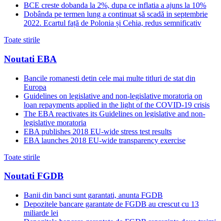
BCE creste dobanda la 2%, dupa ce inflatia a ajuns la 10%
Dobânda pe termen lung a continuat să scadă in septembrie
2022. Ecartul față de Polonia și Cehia, redus semnificativ
Toate stirile
Noutati EBA
Bancile romanesti detin cele mai multe titluri de stat din
Europa
Guidelines on legislative and non-legislative moratoria on
loan repayments applied in the light of the COVID-19 crisis
The EBA reactivates its Guidelines on legislative and non-
legislative moratoria
EBA publishes 2018 EU-wide stress test results
EBA launches 2018 EU-wide transparency exercise
Toate stirile
Noutati FGDB
Banii din banci sunt garantati, anunta FGDB
Depozitele bancare garantate de FGDB au crescut cu 13
miliarde lei