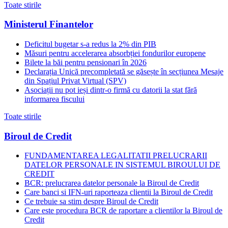
Toate stirile
Ministerul Finantelor
Deficitul bugetar s-a redus la 2% din PIB
Măsuri pentru accelerarea absorbției fondurilor europene
Bilete la băi pentru pensionari în 2026
Declarația Unică precompletată se găsește în secțiunea Mesaje
din Spațiul Privat Virtual (SPV)
Asociații nu pot ieși dintr-o firmă cu datorii la stat fără
informarea fiscului
Toate stirile
Biroul de Credit
FUNDAMENTAREA LEGALITATII PRELUCRARII
DATELOR PERSONALE IN SISTEMUL BIROULUI DE
CREDIT
BCR: prelucrarea datelor personale la Biroul de Credit
Care banci si IFN-uri raporteaza clientii la Biroul de Credit
Ce trebuie sa stim despre Biroul de Credit
Care este procedura BCR de raportare a clientilor la Biroul de
Credit