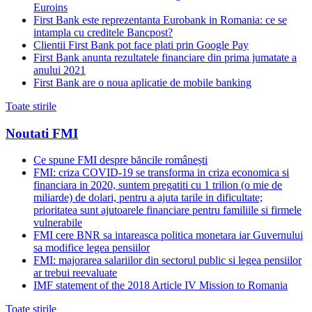
Euroins
First Bank este reprezentanta Eurobank in Romania: ce se
intampla cu creditele Bancpost?
Clientii First Bank pot face plati prin Google Pay
First Bank anunta rezultatele financiare din prima jumatate a
anului 2021
First Bank are o noua aplicatie de mobile banking
Toate stirile
Noutati FMI
Ce spune FMI despre băncile românești
FMI: criza COVID-19 se transforma in criza economica si
financiara in 2020, suntem pregatiti cu 1 trilion (o mie de
miliarde) de dolari, pentru a ajuta tarile in dificultate;
prioritatea sunt ajutoarele financiare pentru familiile si firmele
vulnerabile
FMI cere BNR sa intareasca politica monetara iar Guvernului
sa modifice legea pensiilor
FMI: majorarea salariilor din sectorul public si legea pensiilor
ar trebui reevaluate
IMF statement of the 2018 Article IV Mission to Romania
Toate stirile