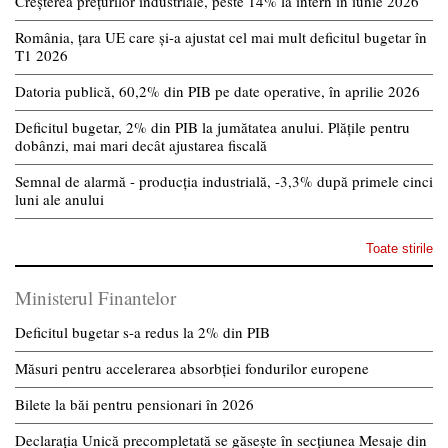
Creșterea prețurilor industriale, peste 14% la intern în iunie 2026
România, țara UE care și-a ajustat cel mai mult deficitul bugetar în
T1 2026
Datoria publică, 60,2% din PIB pe date operative, în aprilie 2026
Deficitul bugetar, 2% din PIB la jumătatea anului. Plățile pentru
dobânzi, mai mari decât ajustarea fiscală
Semnal de alarmă - producția industrială, -3,3% după primele cinci
luni ale anului
Toate stirile
Ministerul Finantelor
Deficitul bugetar s-a redus la 2% din PIB
Măsuri pentru accelerarea absorbției fondurilor europene
Bilete la băi pentru pensionari în 2026
Declarația Unică precompletată se găsește în secțiunea Mesaje din