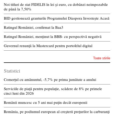
Noi titluri de stat FIDELIS în lei și euro, cu dobânzi neimpozabile
de pânã la 7,50%
BID gestionează granturile Programului Diaspora Investește Acasă
Ratingul României, confirmat la Baa3
Ratingul României, menținut la BBB- cu perspectivă negativă
Guvernul renunță la Mastercard pentru portofelul digital
Toate stirile
Statistici
Comerțul cu amănuntul, -5,7% pe prima jumătate a anului
Serviciile de piață pentru populație, scădere de 8% pe primele
cinci luni din 2026
Românii muncesc cu 5 ani mai puțin decât europenii
România, pe podiumul european al creșterii prețurilor la carburanți