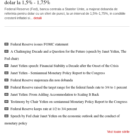
dolar la 1,5% - 1,75%
Federal Reserve (Fed), banca centrala a Statelor Unite, a majorat dobanda de
referinta pentru dolar cu un sfert de punct, la un interval de 1,5%-1,75%, in conditiile
cresterii inflatiei si...
detalii
Federal Reserve issues FOMC statement
A Challenging Decade and a Question for the Future (speech by Janet Yellen, The
Fed chair)
Janet Yellen speech: Financial Stability a Decade after the Onset of the Crisis
Janet Yellen - Semiannual Monetary Policy Report to the Congress
Federal Reserve majoreaza din nou dobanda
Federal Reserve raised the target range for the federal funds rate to 3/4 to 1 percent
Janet Yellen: From Adding Accommodation to Scaling It Back
Testimony by Chair Yellen on semiannual Monetary Policy Report to the Congress
Federal Reserve keeps rate at 1/2 to 3/4 percent
Speech by Fed chair Janet Yellen on the economic outlook and the conduct of
monetary policy
Vezi toate stirile