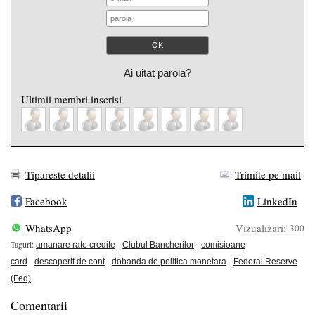
Ai uitat parola?
Ultimii membri inscrisi
Tipareste detalii
Trimite pe mail
Facebook
LinkedIn
WhatsApp
Vizualizari:
300
Taguri:
amanare rate credite
Clubul Bancherilor
comisioane
card
descoperit de cont
dobanda de politica monetara
Federal Reserve
(Fed)
Comentarii