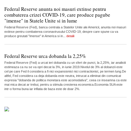
Federal Reserve anunta noi masuri extinse pentru
combaterea crizei COVID-19, care produce pagube
"imense" in Statele Unite si in lume
Federal Reserve (Fed), banca centrala a Statelor Unite ale Americii, anunta noi masuri
extinse pentru combaterea coronavirusului COVID-19, despre care spune ca va
produce greutati "imense" in America si in...
detalii
Federal Reserve urca dobanda la 2,25%
Federal Reserve (Fed) a urcat ieri dobanda cu un sfert de punct, la 2,25%, iar analistii
estimeaza ca nu se va opri decat la 3%, in iunie 2019.Nivelul de 3% al dobanzii este
cel pe care Fed il considera a fi nici expansionist nici contractionist, pe termen lung.De
altfel, Fed considera ca deja dobanda este neutra, intrucat a eliminat din comunicat
expresia "dobanda de politica monetara este acomodativa", ceea ce inseamna ca este
mai mica decat ar trebui, pentru a stimula cresterea economica.Economia SUA este
intr-o forma buna iar inflatia de baza este de doar 2%.