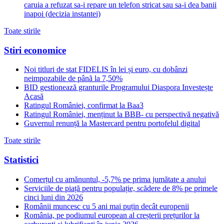
caruia a refuzat sa-i repare un telefon stricat sau sa-i dea banii
inapoi (decizia instantei)
Toate stirile
Stiri economice
Noi titluri de stat FIDELIS în lei și euro, cu dobânzi
neimpozabile de pânã la 7,50%
BID gestionează granturile Programului Diaspora Investește
Acasă
Ratingul României, confirmat la Baa3
Ratingul României, menținut la BBB- cu perspectivă negativă
Guvernul renunță la Mastercard pentru portofelul digital
Toate stirile
Statistici
Comerțul cu amănuntul, -5,7% pe prima jumătate a anului
Serviciile de piață pentru populație, scădere de 8% pe primele
cinci luni din 2026
Românii muncesc cu 5 ani mai puțin decât europenii
România, pe podiumul european al creșterii prețurilor la