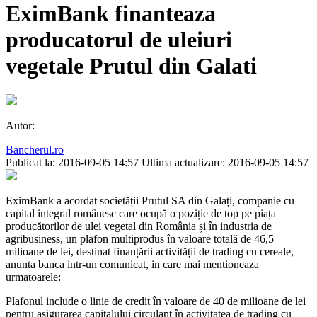
EximBank finanteaza
producatorul de uleiuri
vegetale Prutul din Galati
Autor:
Bancherul.ro
Publicat la: 2016-09-05 14:57
Ultima actualizare: 2016-09-05 14:57
EximBank a acordat societății Prutul SA din Galați, companie cu
capital integral românesc care ocupă o poziție de top pe piața
producătorilor de ulei vegetal din România și în industria de
agribusiness, un plafon multiprodus în valoare totală de 46,5
milioane de lei, destinat finanțării activității de trading cu cereale,
anunta banca intr-un comunicat, in care mai mentioneaza
urmatoarele:
Plafonul include o linie de credit în valoare de 40 de milioane de lei
pentru asigurarea capitalului circulant în activitatea de trading cu