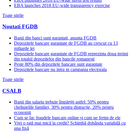
EBA publishes 2018 EU-wide stress test results
EBA launches 2018 EU-wide transparency exercise
Toate stirile
Noutati FGDB
Banii din banci sunt garantati, anunta FGDB
Depozitele bancare garantate de FGDB au crescut cu 13
miliarde lei
Depozitele bancare garantate de FGDB reprezinta doua treimi
din totalul depozitelor din bancile romanesti
Peste 80% din depozitele bancare sunt garantate
Depozitele bancare nu intra in campania electorala
Toate stirile
CSALB
Banii din salariu trebuie împărțiți astfel: 50% pentru
cheltuielile familiei, 30% pentru distracție, 20% pentru
economii
Cum se fac fraudele bancare online și cum ne ferim de ele
Vrei o rată mai mică la credit? Schimbă dobânda variabilă cu
una fixă