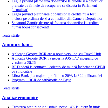
Legile privind plafonarea dobanzilor la credite si a datoriilor
preluate de firmele de recuperare se discuta in Parlament
(actualizat)
Legea privind plafonarea dobanzilor la credite nu a fost
inclusa pe ordinea de zi a comisiilor din Camera Deputatilor
Senatorul Zamfir, despre plafonarea dobanzilor la credite:
numai bou-i consecvent!
Toate stirile
Anunturi banci
Aplicația George BCR are o nouă versiune, cu Travel Hub
Aplicația George BCR va necesita iOS 17.7 începând cu
versiunea 26.26
BRD aderă la contractul colectiv de muncă încheiat de CPBR
cu sindicatele
Libra Bank și-a majorat profitul cu 20%, la 324 milioane lei
Programul BCR de sărbătorile de Paște
Toate stirile
Analize economice
Creșterea prețurilor industriale, peste 14% la intern în iunie