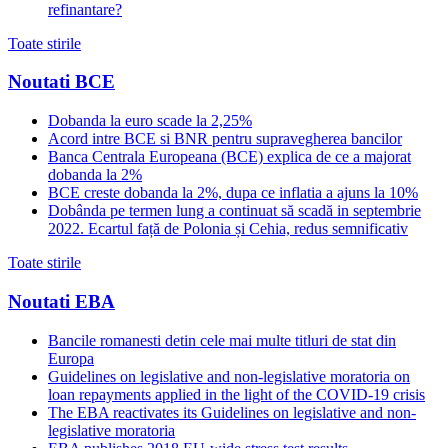
refinantare?
Toate stirile
Noutati BCE
Dobanda la euro scade la 2,25%
Acord intre BCE si BNR pentru supravegherea bancilor
Banca Centrala Europeana (BCE) explica de ce a majorat
dobanda la 2%
BCE creste dobanda la 2%, dupa ce inflatia a ajuns la 10%
Dobânda pe termen lung a continuat să scadă in septembrie
2022. Ecartul față de Polonia și Cehia, redus semnificativ
Toate stirile
Noutati EBA
Bancile romanesti detin cele mai multe titluri de stat din
Europa
Guidelines on legislative and non-legislative moratoria on
loan repayments applied in the light of the COVID-19 crisis
The EBA reactivates its Guidelines on legislative and non-
legislative moratoria