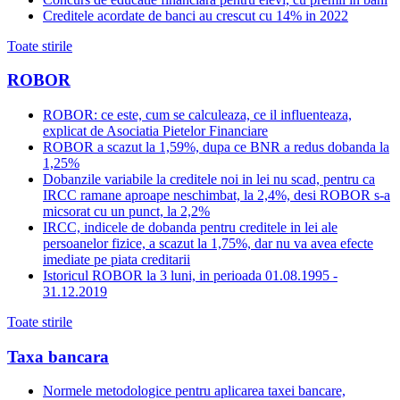
Creditele acordate de banci au crescut cu 14% in 2022
Toate stirile
ROBOR
ROBOR: ce este, cum se calculeaza, ce il influenteaza,
explicat de Asociatia Pietelor Financiare
ROBOR a scazut la 1,59%, dupa ce BNR a redus dobanda la
1,25%
Dobanzile variabile la creditele noi in lei nu scad, pentru ca
IRCC ramane aproape neschimbat, la 2,4%, desi ROBOR s-a
micsorat cu un punct, la 2,2%
IRCC, indicele de dobanda pentru creditele in lei ale
persoanelor fizice, a scazut la 1,75%, dar nu va avea efecte
imediate pe piata creditarii
Istoricul ROBOR la 3 luni, in perioada 01.08.1995 -
31.12.2019
Toate stirile
Taxa bancara
Normele metodologice pentru aplicarea taxei bancare,