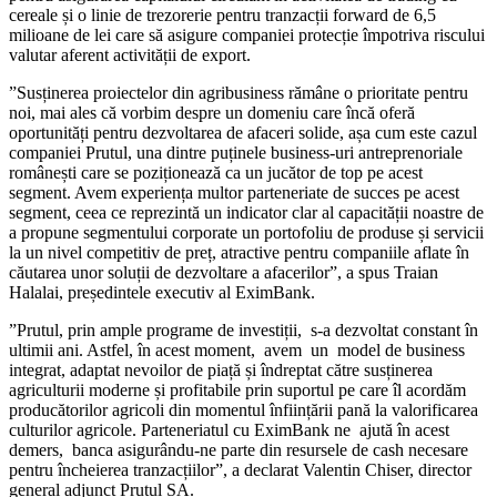
cereale și o linie de trezorerie pentru tranzacții forward de 6,5
milioane de lei care să asigure companiei protecție împotriva riscului
valutar aferent activității de export.
”Susținerea proiectelor din agribusiness rămâne o prioritate pentru
noi, mai ales că vorbim despre un domeniu care încă oferă
oportunități pentru dezvoltarea de afaceri solide, așa cum este cazul
companiei Prutul, una dintre puținele business-uri antreprenoriale
românești care se poziționează ca un jucător de top pe acest
segment. Avem experiența multor parteneriate de succes pe acest
segment, ceea ce reprezintă un indicator clar al capacității noastre de
a propune segmentului corporate un portofoliu de produse și servicii
la un nivel competitiv de preț, atractive pentru companiile aflate în
căutarea unor soluții de dezvoltare a afacerilor”, a spus Traian
Halalai, președintele executiv al EximBank.
”Prutul, prin ample programe de investiții, s-a dezvoltat constant în
ultimii ani. Astfel, în acest moment, avem un model de business
integrat, adaptat nevoilor de piață și îndreptat către susținerea
agriculturii moderne și profitabile prin suportul pe care îl acordăm
producătorilor agricoli din momentul înființării pană la valorificarea
culturilor agricole. Parteneriatul cu EximBank ne ajută în acest
demers, banca asigurându-ne parte din resursele de cash necesare
pentru încheierea tranzacțiilor”, a declarat Valentin Chiser, director
general adjunct Prutul SA.