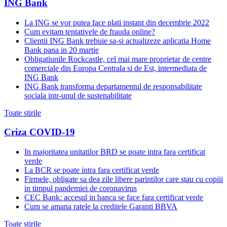
ING Bank
La ING se vor putea face plati instant din decembrie 2022
Cum evitam tentativele de frauda online?
Clientii ING Bank trebuie sa-si actualizeze aplicatia Home
Bank pana in 20 martie
Obligatiunile Rockcastle, cel mai mare proprietar de centre
comerciale din Europa Centrala si de Est, intermediata de
ING Bank
ING Bank transforma departamentul de responsabilitate
sociala intr-unul de sustenabilitate
Toate stirile
Criza COVID-19
In majoritatea unitatilor BRD se poate intra fara certificat
verde
La BCR se poate intra fara certificat verde
Firmele, obligate sa dea zile libere parintilor care stau cu copiii
in timpul pandemiei de coronavirus
CEC Bank: accesul in banca se face fara certificat verde
Cum se amana ratele la creditele Garanti BBVA
Toate stirile