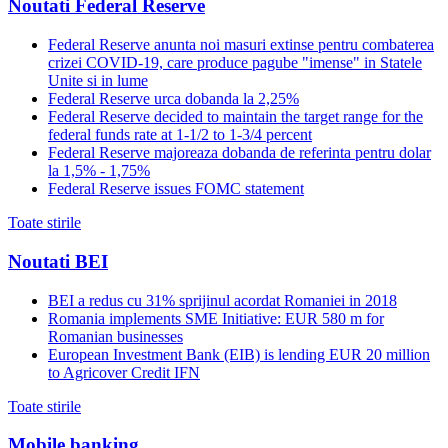
Noutati Federal Reserve
Federal Reserve anunta noi masuri extinse pentru combaterea
crizei COVID-19, care produce pagube "imense" in Statele
Unite si in lume
Federal Reserve urca dobanda la 2,25%
Federal Reserve decided to maintain the target range for the
federal funds rate at 1-1/2 to 1-3/4 percent
Federal Reserve majoreaza dobanda de referinta pentru dolar
la 1,5% - 1,75%
Federal Reserve issues FOMC statement
Toate stirile
Noutati BEI
BEI a redus cu 31% sprijinul acordat Romaniei in 2018
Romania implements SME Initiative: EUR 580 m for
Romanian businesses
European Investment Bank (EIB) is lending EUR 20 million
to Agricover Credit IFN
Toate stirile
Mobile banking