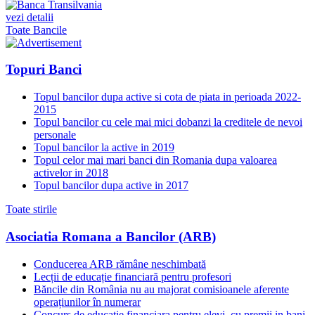
vezi detalii
Toate Bancile
Topuri Banci
Topul bancilor dupa active si cota de piata in perioada 2022-
2015
Topul bancilor cu cele mai mici dobanzi la creditele de nevoi
personale
Topul bancilor la active in 2019
Topul celor mai mari banci din Romania dupa valoarea
activelor in 2018
Topul bancilor dupa active in 2017
Toate stirile
Asociatia Romana a Bancilor (ARB)
Conducerea ARB rămâne neschimbată
Lecții de educație financiară pentru profesori
Băncile din România nu au majorat comisioanele aferente
operațiunilor în numerar
Concurs de educatie financiara pentru elevi, cu premii in bani