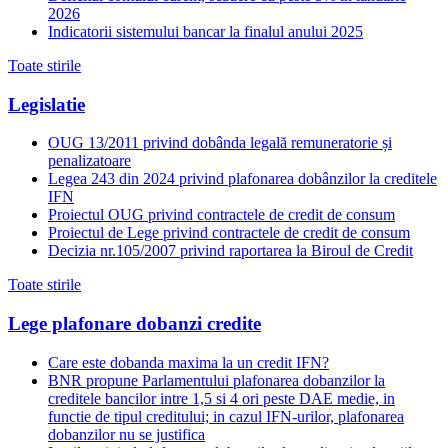
2026
Indicatorii sistemului bancar la finalul anului 2025
Toate stirile
Legislatie
OUG 13/2011 privind dobânda legală remuneratorie și
penalizatoare
Legea 243 din 2024 privind plafonarea dobânzilor la creditele
IFN
Proiectul OUG privind contractele de credit de consum
Proiectul de Lege privind contractele de credit de consum
Decizia nr.105/2007 privind raportarea la Biroul de Credit
Toate stirile
Lege plafonare dobanzi credite
Care este dobanda maxima la un credit IFN?
BNR propune Parlamentului plafonarea dobanzilor la
creditele bancilor intre 1,5 si 4 ori peste DAE medie, in
functie de tipul creditului; in cazul IFN-urilor, plafonarea
dobanzilor nu se justifica