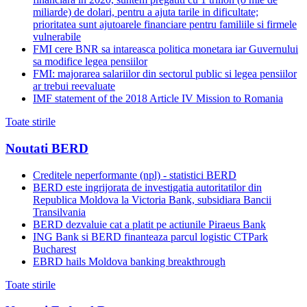
miliarde) de dolari, pentru a ajuta tarile in dificultate;
prioritatea sunt ajutoarele financiare pentru familiile si firmele
vulnerabile
FMI cere BNR sa intareasca politica monetara iar Guvernului
sa modifice legea pensiilor
FMI: majorarea salariilor din sectorul public si legea pensiilor
ar trebui reevaluate
IMF statement of the 2018 Article IV Mission to Romania
Toate stirile
Noutati BERD
Creditele neperformante (npl) - statistici BERD
BERD este ingrijorata de investigatia autoritatilor din
Republica Moldova la Victoria Bank, subsidiara Bancii
Transilvania
BERD dezvaluie cat a platit pe actiunile Piraeus Bank
ING Bank si BERD finanteaza parcul logistic CTPark
Bucharest
EBRD hails Moldova banking breakthrough
Toate stirile