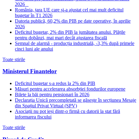
2026
România, țara UE care și-a ajustat cel mai mult deficitul
bugetar în T1 2026
Datoria publică, 60,2% din PIB pe date operative, în aprilie
2026
Deficitul bugetar, 2% din PIB la jumătatea anului. Plățile
pentru dobânzi, mai mari decât ajustarea fiscală
Semnal de alarmă - producția industrială, -3,3% după primele
cinci luni ale anului
Toate stirile
Ministerul Finantelor
Deficitul bugetar s-a redus la 2% din PIB
Măsuri pentru accelerarea absorbției fondurilor europene
Bilete la băi pentru pensionari în 2026
Declarația Unică precompletată se găsește în secțiunea Mesaje
din Spațiul Privat Virtual (SPV)
Asociații nu pot ieși dintr-o firmă cu datorii la stat fără
informarea fiscului
Toate stirile