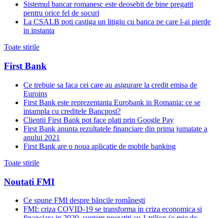
Sistemul bancar romanesc este deosebit de bine pregatit
pentru orice fel de socuri
La CSALB poti castiga un litigiu cu banca pe care l-ai pierde
in instanta
Toate stirile
First Bank
Ce trebuie sa faca cei care au asigurare la credit emisa de
Euroins
First Bank este reprezentanta Eurobank in Romania: ce se
intampla cu creditele Bancpost?
Clientii First Bank pot face plati prin Google Pay
First Bank anunta rezultatele financiare din prima jumatate a
anului 2021
First Bank are o noua aplicatie de mobile banking
Toate stirile
Noutati FMI
Ce spune FMI despre băncile românești
FMI: criza COVID-19 se transforma in criza economica si
financiara in 2020, suntem pregatiti cu 1 trilion (o mie de