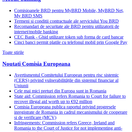
Comisioanele BRD pentru MyBRD Mobile, MyBRD Net,
My BRD SMS
Termeni si conditii contractuale ale serviciului You BRD
Recomandari de securitate ale BRD pentru utilizatorii de
internet/mobile banking
CEC Bank - Ghid utilizare token sub forma de card bancar
Cinci banci permit platile cu telefonul mobil prin Google Pay
Toate stirile
Noutati Comisia Europeana
Avertismentul Comitetului European pentru risc sistemic
(CERS) privind vulnerabilitățile din sistemul financiar al
Uniunii
Cele mai mici preturi din Europa sunt in Romania
State aid: Commission refers Romania to Court for failure to
recover illegal aid worth up to €92 million
Comisia Europeana publica raportul privind progresele
inregistrate de Romania in cadrul mecanismului de cooperare
si de verificare (MCV)
Infringements: Commission refers Greece, Ireland and
Romania to the Court of Justice for not implementing anti-