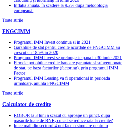
carburanți și lubrifianți în iunie 2026
Inflația anuală, în scădere la 9,2% după metodologia
europeană
Toate stirile
FNGCIMM
Programul IMM Invest continua si in 2021
Garantiile de stat pentru credite acordate de FNGCIMM au
crescut cu 185% in 2020
Programul IMM invest se prelungeste pana in 30 iunie 2021
Firmele pot obtine credite bancare garantate si subventionate
de stat, pe baza facturilor (factoring), prin programul IMM
Factor
Programul IMM Leasing va fi operational in perioada
urmatoare, anunta FNGCIMM
Toate stirile
Calculator de credite
ROBOR la 3 luni a scazut cu aproape un punct, dupa
masurile luate de BNR; cu cat se reduce rata la credite?
In ce mall din sectorul 4 pot face o simulare pentru o