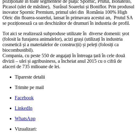
poziționate în toate segmentele de piață: Spornic, Prutul, Bonatello,
Picasol (ulei de măsline), Surâsul Soarelui și Boniflor. Prin produsul
inovator Spornic Premium, primul ulei din România 100% High
Oleic din floarea-soarelui, lansat în primavara acestui an, Prutul SA
se poziționează ca un deschizător de drumuri în industria de profil.
Tot aici se realizează subproduse utilizate în diverse domenii: șrot
(folosit la furajarea animalelor), acizi grași (utilizați în industria
cosmetică și a materialelor de construcții) și peleți (folosiți ca
biocombustibil).
Compania, cu peste 550 de angajați în întreaga țară în cele două
divizii – ulei și agribusiness, a încheiat anul 2015 cu o cifră de
afaceri de 735 milioane de lei.
Tipareste detalii
Trimite pe mail
Facebook
LinkedIn
WhatsApp
Vizualizari: