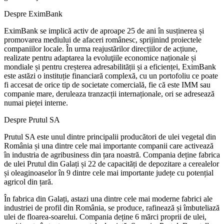
Despre EximBank
EximBank se implică activ de aproape 25 de ani în susținerea și
promovarea mediului de afaceri românesc, sprijinind proiectele
companiilor locale. În urma reajustărilor direcțiilor de acțiune,
realizate pentru adaptarea la evoluţiile economice naționale și
mondiale și pentru creșterea adresabilității și a eficienței, EximBank
este astăzi o instituție financiară complexă, cu un portofoliu ce poate
fi accesat de orice tip de societate comercială, fie că este IMM sau
companie mare, deruleaza tranzacții internaționale, ori se adresează
numai pieței interne.
Despre Prutul SA
Prutul SA este unul dintre principalii producători de ulei vegetal din
România și una dintre cele mai importante companii care activează
în industria de agribusiness din țara noastră. Compania deține fabrica
de ulei Prutul din Galați și 22 de capacități de depozitare a cerealelor
și oleaginoaselor în 9 dintre cele mai importante județe cu potențial
agricol din țară.
În fabrica din Galați, astazi una dintre cele mai moderne fabrici ale
industriei de profil din România, se produce, rafinează și îmbuteliază
ulei de floarea-soarelui. Compania deține 6 mărci proprii de ulei,