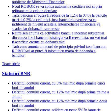
publicate de Ministerul Finantelor
Noul ROBOR se va aplica automat la creditele noi si prin
refinantare la cele in derulare
Taxa bancara ar putea fi redusa de la 1,2% la 0,4% la bancile
mari si 0,2% la cele mici, insa bancherii avertizeaza ca
indiferent de nivelul acesteia, intermedierea financiara va
scadea iar dobanzile vor creste
Raiffeisen anunta ca activitatea bancii a incetinit substantial
din cauza taxei bancare; strategia va fi reevaluata, nu vor mai
fi acordate credite cu dobanzi mici
Tariceanu anunta un acord de principiu privind taxa bancara:
ROBOR-ul ar putea fi inlocuit cu marja de dobanda a
bancilor
Toate stirile
Statistici BNR
Deficitul contului curent, cu 5% mai mic după primele cinci
luni ale anului
Deficitul contului curent, cu 12% mai mic după prima treime a
anului
Deficitul contului curent, cu 12% mai mic după primele două
luni ale anului
Deficitul contului curent, scădere cu peste 5% în ianuarie