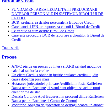
Biroul de Credit
FUNDAMENTAREA LEGALITATII PRELUCRARII
DATELOR PERSONALE IN SISTEMUL BIROULUI DE
CREDIT
BCR: prelucrarea datelor personale la Biroul de Credit
Care banci si IFN-uri raporteaza clientii la Biroul de Credit
Ce trebuie sa stim despre Biroul de Credit
Care este procedura BCR de raportare a clientilor la Biroul de
Credit
Toate stirile
Procese
ANPC pierde un proces cu Intesa si ARB privind modul de
calcul al ratelor la credite
Un client Credius obtine in justitie anularea creditului, din
cauza dobanzii prea mari
Hotararea judecatoriei prin care Aedificium, fosta Raiffeisen
Banca pentru Locuinte, si statul sunt obligati sa achite unui
client prima de stat
Decizia Curtii de Apel Bucuresti in procesul dintre Raiffeisen
Banca pentru Locuinte si Curtea de Conturi
Vodafone, obligata de judecatori sa despagubeasca un abonat