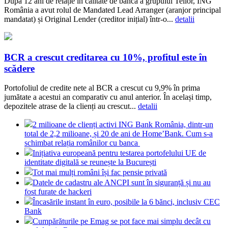
După 12 ani de relație în calitate de bancă a grupului Teilor, ING
România a avut rolul de Mandated Lead Arranger (aranjor principal
mandatat) și Original Lender (creditor inițial) într-o...
detalii
BCR a crescut creditarea cu 10%, profitul este în
scădere
Portofoliul de credite nete al BCR a crescut cu 9,9% în prima
jumătate a acestui an comparativ cu anul anterior. În același timp,
depozitele atrase de la clienți au crescut...
detalii
2 milioane de clienți activi ING Bank România, dintr-un
total de 2,2 milioane, și 20 de ani de Home’Bank. Cum s-a
schimbat relația românilor cu banca
Inițiativa europeană pentru testarea portofelului UE de
identitate digitală se reunește la București
Tot mai mulți români își fac pensie privată
Datele de cadastru ale ANCPI sunt în siguranță și nu au
fost furate de hackeri
Încasările instant în euro, posibile la 6 bănci, inclusiv CEC
Bank
Cumpărăturile pe Emag se pot face mai simplu decât cu