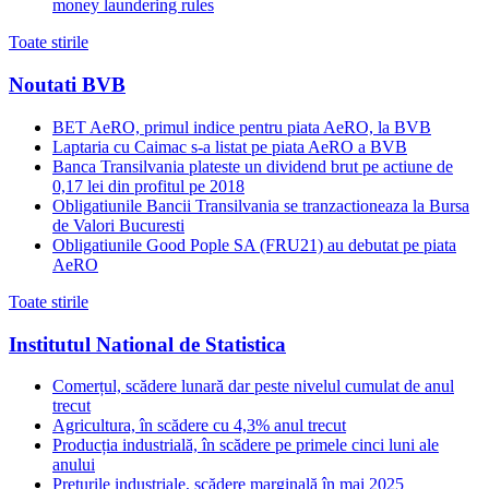
money laundering rules
Toate stirile
Noutati BVB
BET AeRO, primul indice pentru piata AeRO, la BVB
Laptaria cu Caimac s-a listat pe piata AeRO a BVB
Banca Transilvania plateste un dividend brut pe actiune de
0,17 lei din profitul pe 2018
Obligatiunile Bancii Transilvania se tranzactioneaza la Bursa
de Valori Bucuresti
Obligatiunile Good Pople SA (FRU21) au debutat pe piata
AeRO
Toate stirile
Institutul National de Statistica
Comerțul, scădere lunară dar peste nivelul cumulat de anul
trecut
Agricultura, în scădere cu 4,3% anul trecut
Producția industrială, în scădere pe primele cinci luni ale
anului
Prețurile industriale, scădere marginală în mai 2025