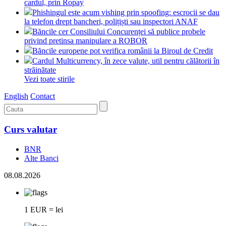
cardul, prin Ropay
Phishingul este acum vishing prin spoofing: escrocii se dau
la telefon drept bancheri, polițiști sau inspectori ANAF
Băncile cer Consiliului Concurenței să publice probele
privind pretinsa manipulare a ROBOR
Băncile europene pot verifica românii la Biroul de Credit
Cardul Multicurrency, în zece valute, util pentru călătorii în
străinătate
Vezi toate stirile
English
Contact
Curs valutar
BNR
Alte Banci
08.08.2026
1 EUR = lei