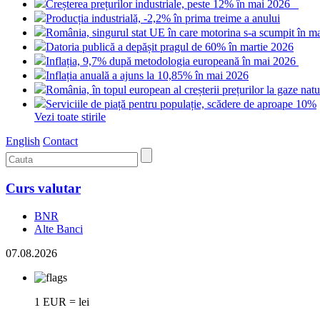
Creșterea prețurilor industriale, peste 12% în mai 2026
Producția industrială, -2,2% în prima treime a anului
România, singurul stat UE în care motorina s-a scumpit în m
Datoria publică a depășit pragul de 60% în martie 2026
Inflația, 9,7% după metodologia europeană în mai 2026
Inflația anuală a ajuns la 10,85% în mai 2026
România, în topul european al creșterii prețurilor la gaze nat
Serviciile de piață pentru populație, scădere de aproape 10%
Vezi toate stirile
English
Contact
Curs valutar
BNR
Alte Banci
07.08.2026
1 EUR = lei