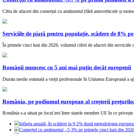
Cifra de afaceri din comerțul cu amănuntul (fără autovehicule și motoci
Serviciile de piață pentru populație, scădere de 8% pe
În primele cinci luni din 2026, volumul cifrei de afaceri din serviciile 
Românii muncesc cu 5 ani mai puțin decât europenii
Durata medie estimată a vieții profesionale în Uniunea Europeană a ajun
România, pe podiumul european al creșterii prețurilor 
România s-a situat pe locul trei între statele membre UE în ce privește c
Inflația anuală, în scădere la 9,2% după metodologia europe
Comerțul cu amănuntul, -5,3% pe primele cinci luni din 202