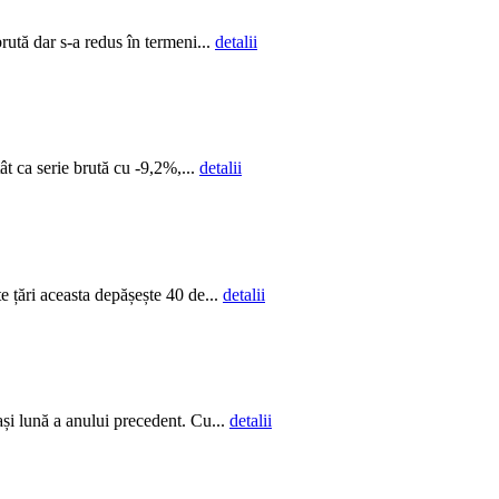
rută dar s-a redus în termeni...
detalii
ât ca serie brută cu -9,2%,...
detalii
e țări aceasta depășește 40 de...
detalii
eași lună a anului precedent. Cu...
detalii