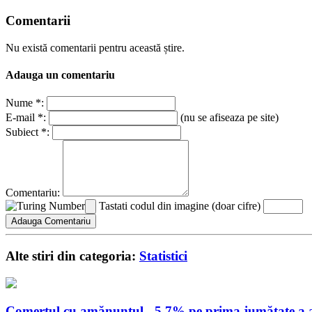
Comentarii
Nu există comentarii pentru această știre.
Adauga un comentariu
Nume *:
E-mail *:
(nu se afiseaza pe site)
Subiect *:
Comentariu:
Tastati codul din imagine (doar cifre)
Alte stiri din categoria:
Statistici
Comerțul cu amănuntul, -5,7% pe prima jumătate a 