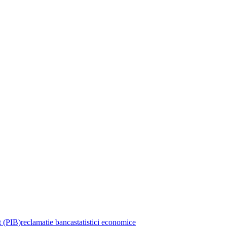
t (PIB)
reclamatie banca
statistici economice