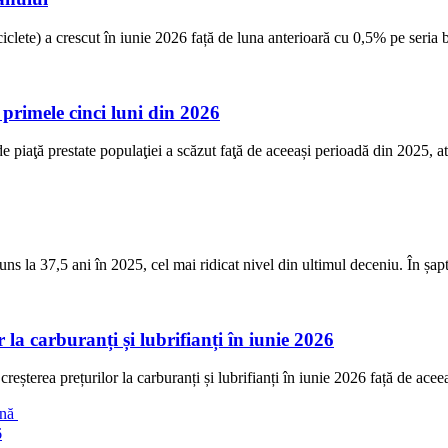
clete) a crescut în iunie 2026 față de luna anterioară cu 0,5% pe seria b
 primele cinci luni din 2026
de piaţă prestate populaţiei a scăzut faţă de aceeași perioadă din 2025, at
s la 37,5 ani în 2025, cel mai ridicat nivel din ultimul deceniu. În șapt
la carburanți și lubrifianți în iunie 2026
reșterea prețurilor la carburanți și lubrifianți în iunie 2026 față de ace
ană
6