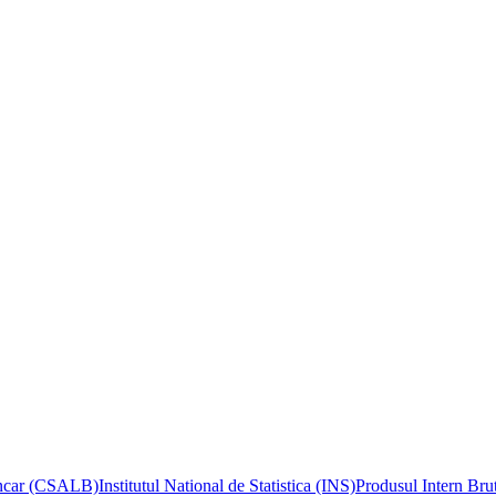
Bancar (CSALB)
Institutul National de Statistica (INS)
Produsul Intern Bru