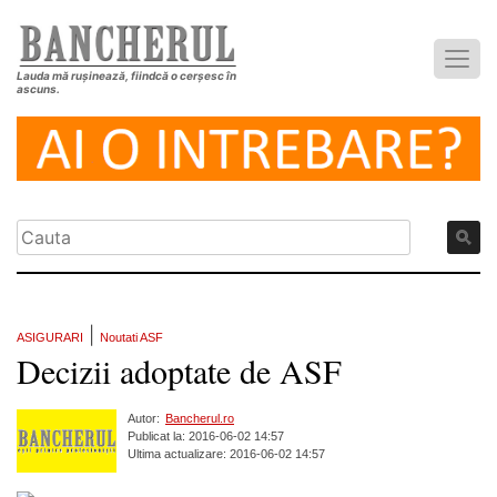
Lauda mă rușinează, fiindcă o cerșesc în
ascuns.
|
ASIGURARI
Noutati ASF
Decizii adoptate de ASF
Autor:
Bancherul.ro
Publicat la: 2016-06-02 14:57
Ultima actualizare: 2016-06-02 14:57