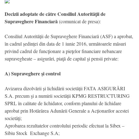
Decizii adoptate de către Consiliul Autorității de
Supraveghere Financiară
(comunicat de presa):
Consiliul Autorității de Supraveghere Financiară (ASF) a aprobat,
în cadrul ședinței din data de 1 iunie 2016, următoarele măsuri
privind cadrul de funcţionare a pieţelor financiare nebancare
supravegheate – asigurări, piaţă de capital şi pensii private:
A) Supraveghere şi control
Avizarea dizolvării și lichidării societății FATA ASIGURĂRI
S.A. precum şi a numirii societății KPMG RESTRUCTURING
SPRL în calitate de lichidator, conform planului de lichidare
aprobat prin Hotărârea Adunării Generale a Acționarilor acestei
societăţi;
Aprobarea rezultatelor controlului periodic efectuat la Sibex –
Sibiu Stock Exchange S.A;