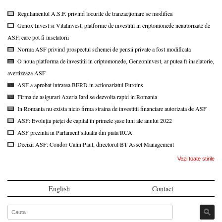
Regulamentul A.S.F. privind locurile de tranzacționare se modifica
Genox Invest si Vitalinvest, platforme de investitii in criptomonede neautorizate de
ASF, care pot fi inselatorii
Norma ASF privind prospectul schemei de pensii private a fost modificata
O noua platforma de investitii in criptomonede, Geneoninvest, ar putea fi inselatorie,
avertizeaza ASF
ASF a aprobat intrarea BERD in actionariatul Euroins
Firma de asigurari Axeria Iard se dezvolta rapid in Romania
In Romania nu exista nicio firma straina de investitii financiare autorizata de ASF
ASF: Evoluția pieței de capital în primele șase luni ale anului 2022
ASF prezinta in Parlament situatia din piata RCA
Decizii ASF: Condor Calin Paul, directorul BT Asset Management
Vezi toate stirile
English
Contact