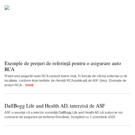
Exemple de prețuri de referință pentru o asigurare auto
RCA
Prețul unei asigurări auto RCA variază foarte mult, în funcție de vârsta șoferului și de
localitate, conform listei tarifelor de rferință RCA publicată de ASF (foto). Exemple de
prețuri RCA...
detalii
DallBogg Life and Health AD, interzisă de ASF
ASF a anunțat că a interzis societății DallBogg Life and Health AD să subscrie noi
contracte de asigurare pe teritoriul României, începând cu 1 octombrie 2025.