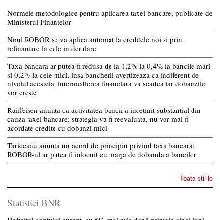
Normele metodologice pentru aplicarea taxei bancare, publicate de
Ministerul Finantelor
Noul ROBOR se va aplica automat la creditele noi si prin
refinantare la cele in derulare
Taxa bancara ar putea fi redusa de la 1,2% la 0,4% la bancile mari
si 0,2% la cele mici, insa bancherii avertizeaza ca indiferent de
nivelul acesteia, intermedierea financiara va scadea iar dobanzile
vor creste
Raiffeisen anunta ca activitatea bancii a incetinit substantial din
cauza taxei bancare; strategia va fi reevaluata, nu vor mai fi
acordate credite cu dobanzi mici
Tariceanu anunta un acord de principiu privind taxa bancara:
ROBOR-ul ar putea fi inlocuit cu marja de dobanda a bancilor
Toate stirile
Statistici BNR
Deficitul contului curent, cu 5% mai mic după primele cinci luni