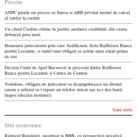
Procese
ANPC pierde un proces cu Intesa si ARB privind modul de calcul
al ratelor la credite
Un client Credius obtine in justitie anularea creditului, din cauza
dobanzii prea mari
Hotararea judecatoriei prin care Aedificium, fosta Raiffeisen Banca
pentru Locuinte, si statul sunt obligati sa achite unui client prima
de stat
Decizia Curtii de Apel Bucuresti in procesul dintre Raiffeisen
Banca pentru Locuinte si Curtea de Conturi
Vodafone, obligata de judecatori sa despagubeasca un abonat
caruia a refuzat sa-i repare un telefon stricat sau sa-i dea banii
inapoi (decizia instantei)
Toate stirile
Stiri economice
Ratingul României, menținut la BBB- cu perspectivă negativă