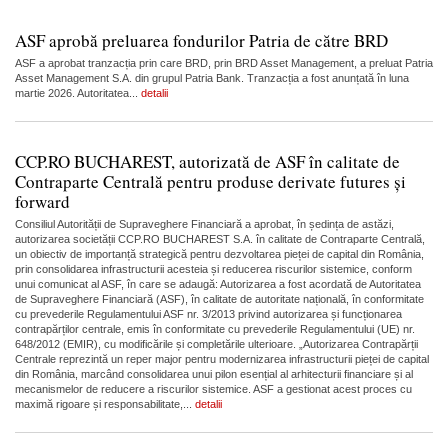
ASF aprobă preluarea fondurilor Patria de către BRD
ASF a aprobat tranzacția prin care BRD, prin BRD Asset Management, a preluat Patria
Asset Management S.A. din grupul Patria Bank. Tranzacția a fost anunțată în luna
martie 2026. Autoritatea...
detalii
CCP.RO BUCHAREST, autorizată de ASF în calitate de
Contraparte Centrală pentru produse derivate futures și
forward
Consiliul Autorității de Supraveghere Financiară a aprobat, în ședința de astăzi,
autorizarea societății CCP.RO BUCHAREST S.A. în calitate de Contraparte Centrală,
un obiectiv de importanță strategică pentru dezvoltarea pieței de capital din România,
prin consolidarea infrastructurii acesteia și reducerea riscurilor sistemice, conform
unui comunicat al ASF, în care se adaugă: Autorizarea a fost acordată de Autoritatea
de Supraveghere Financiară (ASF), în calitate de autoritate națională, în conformitate
cu prevederile Regulamentului ASF nr. 3/2013 privind autorizarea și funcționarea
contrapărților centrale, emis în conformitate cu prevederile Regulamentului (UE) nr.
648/2012 (EMIR), cu modificările și completările ulterioare. „Autorizarea Contrapărții
Centrale reprezintă un reper major pentru modernizarea infrastructurii pieței de capital
din România, marcând consolidarea unui pilon esențial al arhitecturii financiare și al
mecanismelor de reducere a riscurilor sistemice. ASF a gestionat acest proces cu
maximă rigoare și responsabilitate,...
detalii