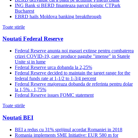
ING Bank si BERD finanteaza parcul logistic CTPark
Bucharest
EBRD hails Moldova banking breakthrough
Toate stirile
Noutati Federal Reserve
Federal Reserve anunta noi masuri extinse pentru combaterea
crizei COVID-19, care produce pagube "imense" in Statele
Unite si in lume
Federal Reserve urca dobanda la 2,25%
Federal Reserve decided to maintain the target range for the
federal funds rate at 1-1/2 to 1-3/4 percent
Federal Reserve majoreaza dobanda de referinta pentru dolar
la 1,5% - 1,75%
Federal Reserve issues FOMC statement
Toate stirile
Noutati BEI
BEI a redus cu 31% sprijinul acordat Romaniei in 2018
Romania implements SME Initiative: EUR 580 m for