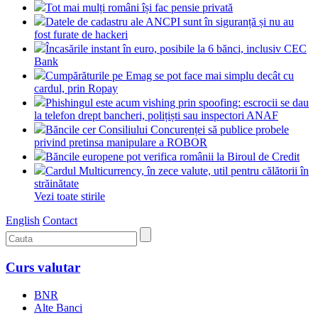
Tot mai mulți români își fac pensie privată
Datele de cadastru ale ANCPI sunt în siguranță și nu au
fost furate de hackeri
Încasările instant în euro, posibile la 6 bănci, inclusiv CEC
Bank
Cumpărăturile pe Emag se pot face mai simplu decât cu
cardul, prin Ropay
Phishingul este acum vishing prin spoofing: escrocii se dau
la telefon drept bancheri, polițiști sau inspectori ANAF
Băncile cer Consiliului Concurenței să publice probele
privind pretinsa manipulare a ROBOR
Băncile europene pot verifica românii la Biroul de Credit
Cardul Multicurrency, în zece valute, util pentru călătorii în
străinătate
Vezi toate stirile
English
Contact
Curs valutar
BNR
Alte Banci