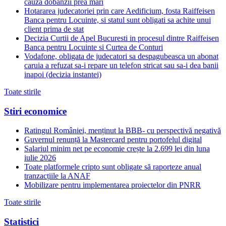
cauza dobanzii prea mari
Hotararea judecatoriei prin care Aedificium, fosta Raiffeisen
Banca pentru Locuinte, si statul sunt obligati sa achite unui
client prima de stat
Decizia Curtii de Apel Bucuresti in procesul dintre Raiffeisen
Banca pentru Locuinte si Curtea de Conturi
Vodafone, obligata de judecatori sa despagubeasca un abonat
caruia a refuzat sa-i repare un telefon stricat sau sa-i dea banii
inapoi (decizia instantei)
Toate stirile
Stiri economice
Ratingul României, menținut la BBB- cu perspectivă negativă
Guvernul renunță la Mastercard pentru portofelul digital
Salariul minim net pe economie crește la 2.699 lei din luna
iulie 2026
Toate platformele cripto sunt obligate să raporteze anual
tranzacțiile la ANAF
Mobilizare pentru implementarea proiectelor din PNRR
Toate stirile
Statistici