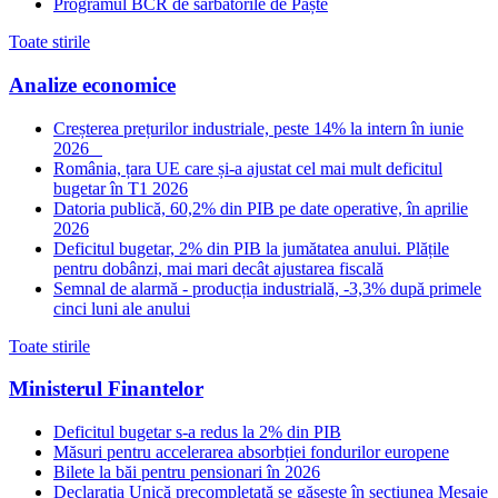
Programul BCR de sărbătorile de Paște
Toate stirile
Analize economice
Creșterea prețurilor industriale, peste 14% la intern în iunie
2026
România, țara UE care și-a ajustat cel mai mult deficitul
bugetar în T1 2026
Datoria publică, 60,2% din PIB pe date operative, în aprilie
2026
Deficitul bugetar, 2% din PIB la jumătatea anului. Plățile
pentru dobânzi, mai mari decât ajustarea fiscală
Semnal de alarmă - producția industrială, -3,3% după primele
cinci luni ale anului
Toate stirile
Ministerul Finantelor
Deficitul bugetar s-a redus la 2% din PIB
Măsuri pentru accelerarea absorbției fondurilor europene
Bilete la băi pentru pensionari în 2026
Declarația Unică precompletată se găsește în secțiunea Mesaje