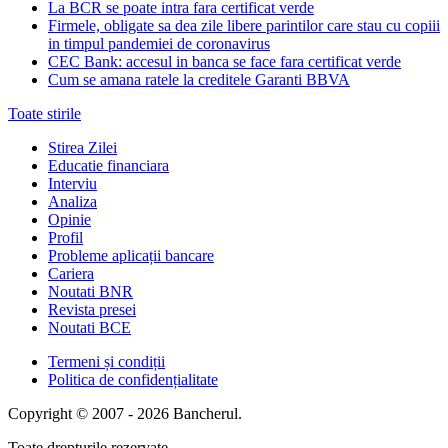
La BCR se poate intra fara certificat verde
Firmele, obligate sa dea zile libere parintilor care stau cu copiii
in timpul pandemiei de coronavirus
CEC Bank: accesul in banca se face fara certificat verde
Cum se amana ratele la creditele Garanti BBVA
Toate stirile
Stirea Zilei
Educatie financiara
Interviu
Analiza
Opinie
Profil
Probleme aplicații bancare
Cariera
Noutati BNR
Revista presei
Noutati BCE
Termeni și condiții
Politica de confidențialitate
Copyright © 2007 - 2026 Bancherul.
Toate drepturile rezervate.