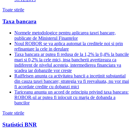
Toate stirile
Taxa bancara
Normele metodologice pentru aplicarea taxei bancare,
publicate de Ministerul Finantelor
Noul ROBOR se va aplica automat la creditele noi si prin
refinantare la cele in derulare
Taxa bancara ar putea fi redusa de la 1,2% la 0,4% la bancile
mari si 0,2% la cele mici, insa bancherii avertizeaza ca
indiferent de nivelul acesteia, intermedierea financiara va
scadea iar dobanzile vor creste
Raiffeisen anunta ca activitatea bancii a incetinit substantial
din cauza taxei bancare; strategia va fi reevaluata, nu vor mai
fi acordate credite cu dobanzi mici
Tariceanu anunta un acord de principiu privind taxa bancara:
ROBOR-ul ar putea fi inlocuit cu marja de dobanda a
bancilor
Toate stirile
Statistici BNR