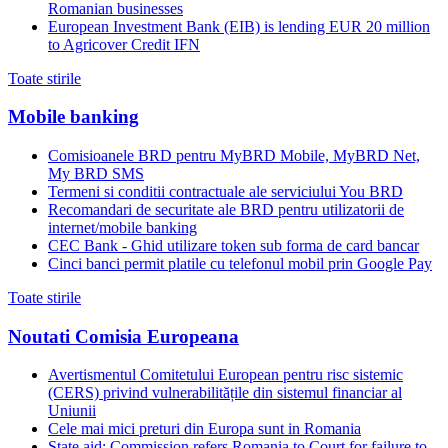
Romanian businesses
European Investment Bank (EIB) is lending EUR 20 million
to Agricover Credit IFN
Toate stirile
Mobile banking
Comisioanele BRD pentru MyBRD Mobile, MyBRD Net,
My BRD SMS
Termeni si conditii contractuale ale serviciului You BRD
Recomandari de securitate ale BRD pentru utilizatorii de
internet/mobile banking
CEC Bank - Ghid utilizare token sub forma de card bancar
Cinci banci permit platile cu telefonul mobil prin Google Pay
Toate stirile
Noutati Comisia Europeana
Avertismentul Comitetului European pentru risc sistemic
(CERS) privind vulnerabilitățile din sistemul financiar al
Uniunii
Cele mai mici preturi din Europa sunt in Romania
State aid: Commission refers Romania to Court for failure to