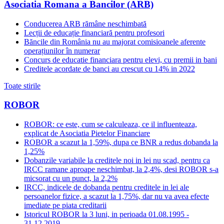
Asociatia Romana a Bancilor (ARB)
Conducerea ARB rămâne neschimbată
Lecții de educație financiară pentru profesori
Băncile din România nu au majorat comisioanele aferente
operațiunilor în numerar
Concurs de educatie financiara pentru elevi, cu premii in bani
Creditele acordate de banci au crescut cu 14% in 2022
Toate stirile
ROBOR
ROBOR: ce este, cum se calculeaza, ce il influenteaza,
explicat de Asociatia Pietelor Financiare
ROBOR a scazut la 1,59%, dupa ce BNR a redus dobanda la
1,25%
Dobanzile variabile la creditele noi in lei nu scad, pentru ca
IRCC ramane aproape neschimbat, la 2,4%, desi ROBOR s-a
micsorat cu un punct, la 2,2%
IRCC, indicele de dobanda pentru creditele in lei ale
persoanelor fizice, a scazut la 1,75%, dar nu va avea efecte
imediate pe piata creditarii
Istoricul ROBOR la 3 luni, in perioada 01.08.1995 -
31.12.2019