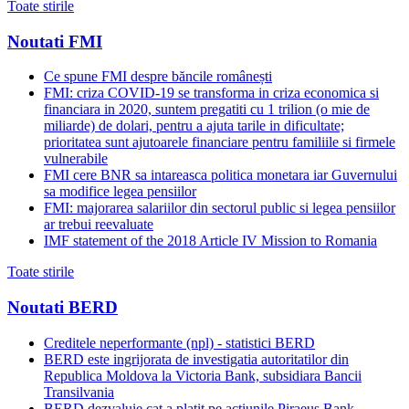
Toate stirile
Noutati FMI
Ce spune FMI despre băncile românești
FMI: criza COVID-19 se transforma in criza economica si
financiara in 2020, suntem pregatiti cu 1 trilion (o mie de
miliarde) de dolari, pentru a ajuta tarile in dificultate;
prioritatea sunt ajutoarele financiare pentru familiile si firmele
vulnerabile
FMI cere BNR sa intareasca politica monetara iar Guvernului
sa modifice legea pensiilor
FMI: majorarea salariilor din sectorul public si legea pensiilor
ar trebui reevaluate
IMF statement of the 2018 Article IV Mission to Romania
Toate stirile
Noutati BERD
Creditele neperformante (npl) - statistici BERD
BERD este ingrijorata de investigatia autoritatilor din
Republica Moldova la Victoria Bank, subsidiara Bancii
Transilvania
BERD dezvaluie cat a platit pe actiunile Piraeus Bank