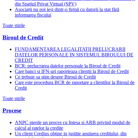
din Spațiul Privat Virtual (SPV)
Asociații nu pot ieși dintr-o firmă cu datorii la stat fără
informarea fiscului
Toate stirile
Biroul de Credit
FUNDAMENTAREA LEGALITATII PRELUCRARII
DATELOR PERSONALE IN SISTEMUL BIROULUI DE
CREDIT
BCR: prelucrarea datelor personale la Biroul de Credit
Care banci si IFN-uri raporteaza clientii la Biroul de Credit
Ce trebuie sa stim despre Biroul de Credit
Care este procedura BCR de raportare a clientilor la Biroul de
Credit
Toate stirile
Procese
ANPC pierde un proces cu Intesa si ARB privind modul de
calcul al ratelor la credite
Un client Credius obtine in justitie anularea creditului, din