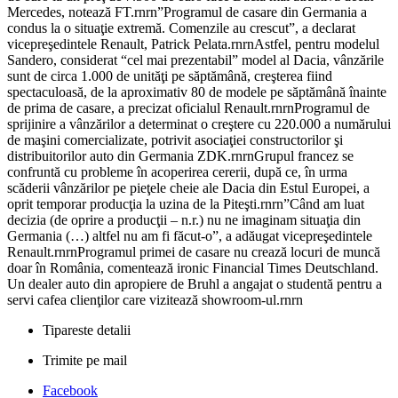
Mercedes, notează FT.rnrn”Programul de casare din Germania a
condus la o situaţie extremă. Comenzile au crescut”, a declarat
vicepreşedintele Renault, Patrick Pelata.rnrnAstfel, pentru modelul
Sandero, considerat “cel mai prezentabil” model al Dacia, vânzările
sunt de circa 1.000 de unităţi pe săptămână, creşterea fiind
spectaculoasă, de la aproximativ 80 de modele pe săptămână înainte
de prima de casare, a precizat oficialul Renault.rnrnProgramul de
sprijinire a vânzărilor a determinat o creştere cu 220.000 a numărului
de maşini comercializate, potrivit asociaţiei constructorilor şi
distribuitorilor auto din Germania ZDK.rnrnGrupul francez se
confruntă cu probleme în acoperirea cererii, după ce, în urma
scăderii vânzărilor pe pieţele cheie ale Dacia din Estul Europei, a
oprit temporar producţia la uzina de la Piteşti.rnrn”Când am luat
decizia (de oprire a producţii – n.r.) nu ne imaginam situaţia din
Germania (…) altfel nu am fi făcut-o”, a adăugat vicepreşedintele
Renault.rnrnProgramul primei de casare nu crează locuri de muncă
doar în România, comentează ironic Financial Times Deutschland.
Un dealer auto din apropiere de Bruhl a angajat o studentă pentru a
servi cafea clienţilor care vizitează showroom-ul.rnrn
Tipareste detalii
Trimite pe mail
Facebook