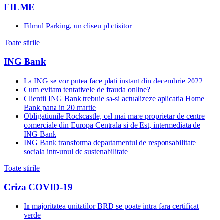
FILME
Filmul Parking, un cliseu plictisitor
Toate stirile
ING Bank
La ING se vor putea face plati instant din decembrie 2022
Cum evitam tentativele de frauda online?
Clientii ING Bank trebuie sa-si actualizeze aplicatia Home
Bank pana in 20 martie
Obligatiunile Rockcastle, cel mai mare proprietar de centre
comerciale din Europa Centrala si de Est, intermediata de
ING Bank
ING Bank transforma departamentul de responsabilitate
sociala intr-unul de sustenabilitate
Toate stirile
Criza COVID-19
In majoritatea unitatilor BRD se poate intra fara certificat
verde