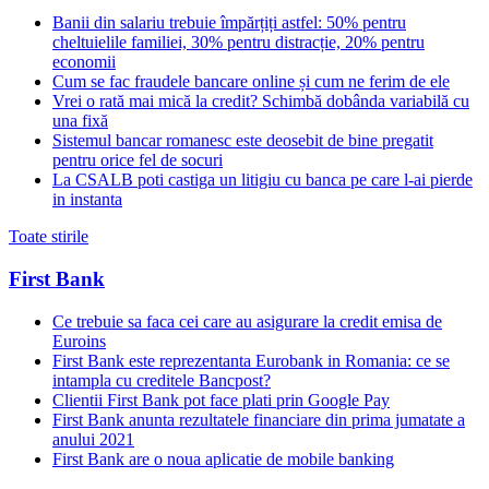
Banii din salariu trebuie împărțiți astfel: 50% pentru
cheltuielile familiei, 30% pentru distracție, 20% pentru
economii
Cum se fac fraudele bancare online și cum ne ferim de ele
Vrei o rată mai mică la credit? Schimbă dobânda variabilă cu
una fixă
Sistemul bancar romanesc este deosebit de bine pregatit
pentru orice fel de socuri
La CSALB poti castiga un litigiu cu banca pe care l-ai pierde
in instanta
Toate stirile
First Bank
Ce trebuie sa faca cei care au asigurare la credit emisa de
Euroins
First Bank este reprezentanta Eurobank in Romania: ce se
intampla cu creditele Bancpost?
Clientii First Bank pot face plati prin Google Pay
First Bank anunta rezultatele financiare din prima jumatate a
anului 2021
First Bank are o noua aplicatie de mobile banking