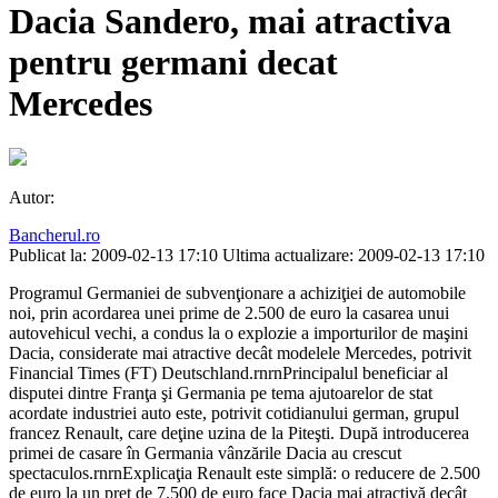
Dacia Sandero, mai atractiva
pentru germani decat
Mercedes
Autor:
Bancherul.ro
Publicat la: 2009-02-13 17:10
Ultima actualizare: 2009-02-13 17:10
Programul Germaniei de subvenţionare a achiziţiei de automobile
noi, prin acordarea unei prime de 2.500 de euro la casarea unui
autovehicul vechi, a condus la o explozie a importurilor de maşini
Dacia, considerate mai atractive decât modelele Mercedes, potrivit
Financial Times (FT) Deutschland.rnrnPrincipalul beneficiar al
disputei dintre Franţa şi Germania pe tema ajutoarelor de stat
acordate industriei auto este, potrivit cotidianului german, grupul
francez Renault, care deţine uzina de la Piteşti. După introducerea
primei de casare în Germania vânzările Dacia au crescut
spectaculos.rnrnExplicaţia Renault este simplă: o reducere de 2.500
de euro la un preţ de 7.500 de euro face Dacia mai atractivă decât