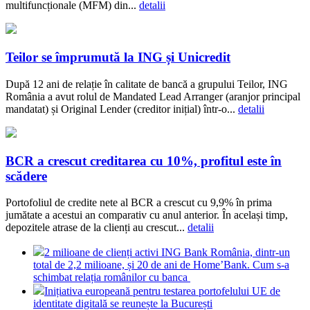
multifuncționale (MFM) din...
detalii
Teilor se împrumută la ING și Unicredit
După 12 ani de relație în calitate de bancă a grupului Teilor, ING
România a avut rolul de Mandated Lead Arranger (aranjor principal
mandatat) și Original Lender (creditor inițial) într-o...
detalii
BCR a crescut creditarea cu 10%, profitul este în
scădere
Portofoliul de credite nete al BCR a crescut cu 9,9% în prima
jumătate a acestui an comparativ cu anul anterior. În același timp,
depozitele atrase de la clienți au crescut...
detalii
2 milioane de clienți activi ING Bank România, dintr-un
total de 2,2 milioane, și 20 de ani de Home’Bank. Cum s-a
schimbat relația românilor cu banca
Inițiativa europeană pentru testarea portofelului UE de
identitate digitală se reunește la București