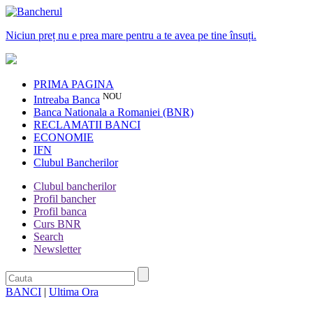
Niciun preț nu e prea mare pentru a te avea pe tine însuți.
PRIMA PAGINA
NOU
Intreaba Banca
Banca Nationala a Romaniei (BNR)
RECLAMATII BANCI
ECONOMIE
IFN
Clubul Bancherilor
Clubul bancherilor
Profil bancher
Profil banca
Curs BNR
Search
Newsletter
BANCI
|
Ultima Ora