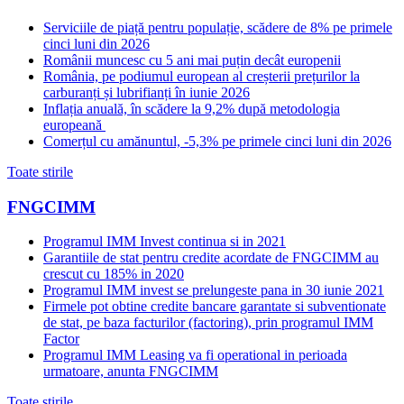
Serviciile de piață pentru populație, scădere de 8% pe primele
cinci luni din 2026
Românii muncesc cu 5 ani mai puțin decât europenii
România, pe podiumul european al creșterii prețurilor la
carburanți și lubrifianți în iunie 2026
Inflația anuală, în scădere la 9,2% după metodologia
europeană
Comerțul cu amănuntul, -5,3% pe primele cinci luni din 2026
Toate stirile
FNGCIMM
Programul IMM Invest continua si in 2021
Garantiile de stat pentru credite acordate de FNGCIMM au
crescut cu 185% in 2020
Programul IMM invest se prelungeste pana in 30 iunie 2021
Firmele pot obtine credite bancare garantate si subventionate
de stat, pe baza facturilor (factoring), prin programul IMM
Factor
Programul IMM Leasing va fi operational in perioada
urmatoare, anunta FNGCIMM
Toate stirile