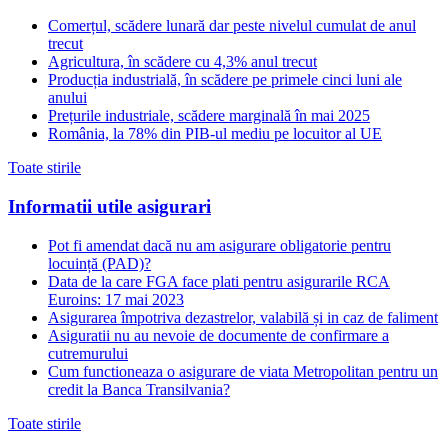
Comerțul, scădere lunară dar peste nivelul cumulat de anul
trecut
Agricultura, în scădere cu 4,3% anul trecut
Producția industrială, în scădere pe primele cinci luni ale
anului
Prețurile industriale, scădere marginală în mai 2025
România, la 78% din PIB-ul mediu pe locuitor al UE
Toate stirile
Informatii utile asigurari
Pot fi amendat dacă nu am asigurare obligatorie pentru
locuință (PAD)?
Data de la care FGA face plati pentru asigurarile RCA
Euroins: 17 mai 2023
Asigurarea împotriva dezastrelor, valabilă și in caz de faliment
Asiguratii nu au nevoie de documente de confirmare a
cutremurului
Cum functioneaza o asigurare de viata Metropolitan pentru un
credit la Banca Transilvania?
Toate stirile