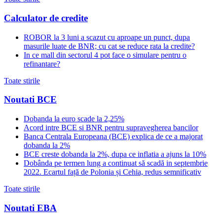
Calculator de credite
ROBOR la 3 luni a scazut cu aproape un punct, dupa
masurile luate de BNR; cu cat se reduce rata la credite?
In ce mall din sectorul 4 pot face o simulare pentru o
refinantare?
Toate stirile
Noutati BCE
Dobanda la euro scade la 2,25%
Acord intre BCE si BNR pentru supravegherea bancilor
Banca Centrala Europeana (BCE) explica de ce a majorat
dobanda la 2%
BCE creste dobanda la 2%, dupa ce inflatia a ajuns la 10%
Dobânda pe termen lung a continuat să scadă in septembrie
2022. Ecartul față de Polonia și Cehia, redus semnificativ
Toate stirile
Noutati EBA