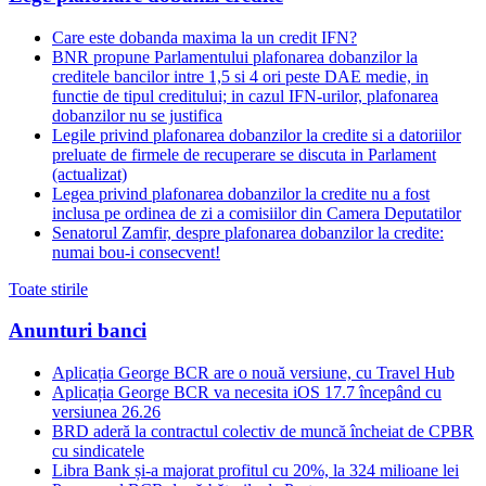
Care este dobanda maxima la un credit IFN?
BNR propune Parlamentului plafonarea dobanzilor la
creditele bancilor intre 1,5 si 4 ori peste DAE medie, in
functie de tipul creditului; in cazul IFN-urilor, plafonarea
dobanzilor nu se justifica
Legile privind plafonarea dobanzilor la credite si a datoriilor
preluate de firmele de recuperare se discuta in Parlament
(actualizat)
Legea privind plafonarea dobanzilor la credite nu a fost
inclusa pe ordinea de zi a comisiilor din Camera Deputatilor
Senatorul Zamfir, despre plafonarea dobanzilor la credite:
numai bou-i consecvent!
Toate stirile
Anunturi banci
Aplicația George BCR are o nouă versiune, cu Travel Hub
Aplicația George BCR va necesita iOS 17.7 începând cu
versiunea 26.26
BRD aderă la contractul colectiv de muncă încheiat de CPBR
cu sindicatele
Libra Bank și-a majorat profitul cu 20%, la 324 milioane lei