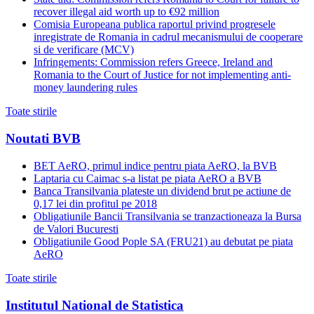
recover illegal aid worth up to €92 million
Comisia Europeana publica raportul privind progresele
inregistrate de Romania in cadrul mecanismului de cooperare
si de verificare (MCV)
Infringements: Commission refers Greece, Ireland and
Romania to the Court of Justice for not implementing anti-
money laundering rules
Toate stirile
Noutati BVB
BET AeRO, primul indice pentru piata AeRO, la BVB
Laptaria cu Caimac s-a listat pe piata AeRO a BVB
Banca Transilvania plateste un dividend brut pe actiune de
0,17 lei din profitul pe 2018
Obligatiunile Bancii Transilvania se tranzactioneaza la Bursa
de Valori Bucuresti
Obligatiunile Good Pople SA (FRU21) au debutat pe piata
AeRO
Toate stirile
Institutul National de Statistica