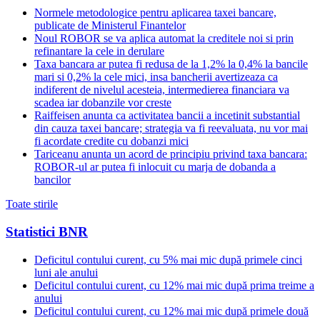
Normele metodologice pentru aplicarea taxei bancare,
publicate de Ministerul Finantelor
Noul ROBOR se va aplica automat la creditele noi si prin
refinantare la cele in derulare
Taxa bancara ar putea fi redusa de la 1,2% la 0,4% la bancile
mari si 0,2% la cele mici, insa bancherii avertizeaza ca
indiferent de nivelul acesteia, intermedierea financiara va
scadea iar dobanzile vor creste
Raiffeisen anunta ca activitatea bancii a incetinit substantial
din cauza taxei bancare; strategia va fi reevaluata, nu vor mai
fi acordate credite cu dobanzi mici
Tariceanu anunta un acord de principiu privind taxa bancara:
ROBOR-ul ar putea fi inlocuit cu marja de dobanda a
bancilor
Toate stirile
Statistici BNR
Deficitul contului curent, cu 5% mai mic după primele cinci
luni ale anului
Deficitul contului curent, cu 12% mai mic după prima treime a
anului
Deficitul contului curent, cu 12% mai mic după primele două