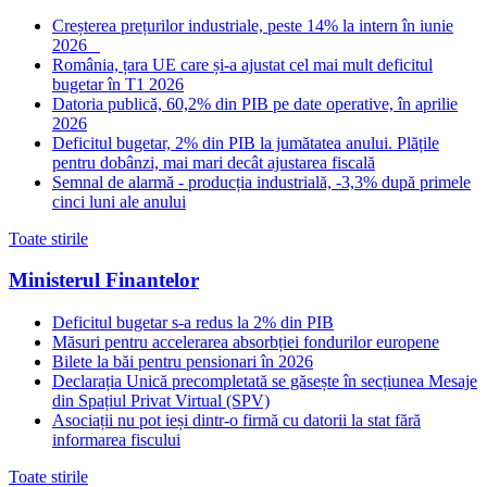
Creșterea prețurilor industriale, peste 14% la intern în iunie
2026
România, țara UE care și-a ajustat cel mai mult deficitul
bugetar în T1 2026
Datoria publică, 60,2% din PIB pe date operative, în aprilie
2026
Deficitul bugetar, 2% din PIB la jumătatea anului. Plățile
pentru dobânzi, mai mari decât ajustarea fiscală
Semnal de alarmă - producția industrială, -3,3% după primele
cinci luni ale anului
Toate stirile
Ministerul Finantelor
Deficitul bugetar s-a redus la 2% din PIB
Măsuri pentru accelerarea absorbției fondurilor europene
Bilete la băi pentru pensionari în 2026
Declarația Unică precompletată se găsește în secțiunea Mesaje
din Spațiul Privat Virtual (SPV)
Asociații nu pot ieși dintr-o firmă cu datorii la stat fără
informarea fiscului
Toate stirile