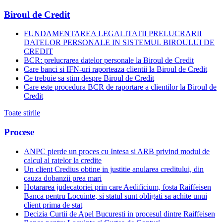
Biroul de Credit
FUNDAMENTAREA LEGALITATII PRELUCRARII
DATELOR PERSONALE IN SISTEMUL BIROULUI DE
CREDIT
BCR: prelucrarea datelor personale la Biroul de Credit
Care banci si IFN-uri raporteaza clientii la Biroul de Credit
Ce trebuie sa stim despre Biroul de Credit
Care este procedura BCR de raportare a clientilor la Biroul de
Credit
Toate stirile
Procese
ANPC pierde un proces cu Intesa si ARB privind modul de
calcul al ratelor la credite
Un client Credius obtine in justitie anularea creditului, din
cauza dobanzii prea mari
Hotararea judecatoriei prin care Aedificium, fosta Raiffeisen
Banca pentru Locuinte, si statul sunt obligati sa achite unui
client prima de stat
Decizia Curtii de Apel Bucuresti in procesul dintre Raiffeisen