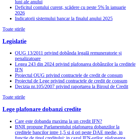
luni ale anului
Deficitul contului curent, scădere cu peste 5% în ianuarie
2026
Indicatorii sistemului bancar la finalul anului 2025
Toate stirile
Legislatie
OUG 13/2011 privind dobânda legală remuneratorie și
penalizatoare
Legea 243 din 2024 privind plafonarea dobânzilor la creditele
IFN
Proiectul OUG privind contractele de credit de consum
Proiectul de Lege privind contractele de credit de consum
Decizia nr.105/2007 privind raportarea la Biroul de Credit
Toate stirile
Lege plafonare dobanzi credite
Care este dobanda maxima la un credit IFN?
BNR propune Parlamentului plafonarea dobanzilor la
creditele bancilor intre 1,5 si 4 ori peste DAE medie, in
functie de tipul creditului; in cazul IFN-urilor, plafonarea