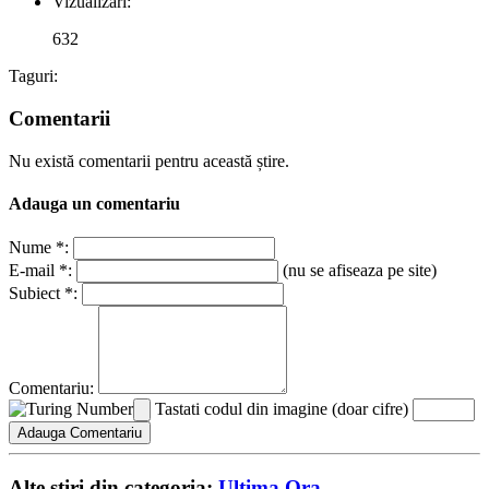
Vizualizari:
632
Taguri:
Comentarii
Nu există comentarii pentru această știre.
Adauga un comentariu
Nume *:
E-mail *:
(nu se afiseaza pe site)
Subiect *:
Comentariu:
Tastati codul din imagine (doar cifre)
Alte stiri din categoria:
Ultima Ora