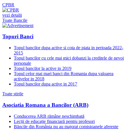
CPBR
vezi detalii
Toate Bancile
Topuri Banci
Topul bancilor dupa active si cota de piata in perioada 2022-
2015
Topul bancilor cu cele mai mici dobanzi la creditele de nevoi
personale
Topul bancilor la active in 2019
Topul celor mai mari banci din Romania dupa valoarea
activelor in 2018
Topul bancilor dupa active in 2017
Toate stirile
Asociatia Romana a Bancilor (ARB)
Conducerea ARB rămâne neschimbată
Lecții de educație financiară pentru profesori
Băncile din România nu au majorat comisioanele aferente