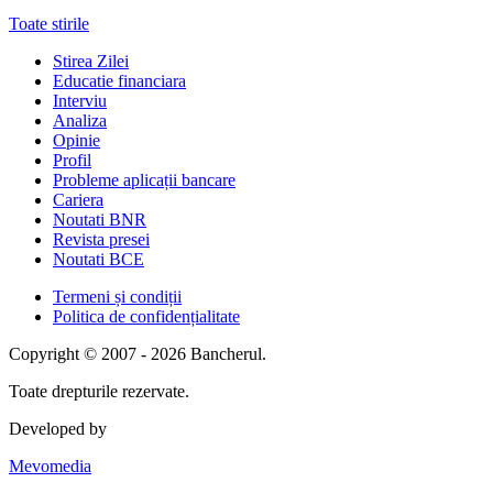
Toate stirile
Stirea Zilei
Educatie financiara
Interviu
Analiza
Opinie
Profil
Probleme aplicații bancare
Cariera
Noutati BNR
Revista presei
Noutati BCE
Termeni și condiții
Politica de confidențialitate
Copyright © 2007 - 2026 Bancherul.
Toate drepturile rezervate.
Developed by
Mevomedia