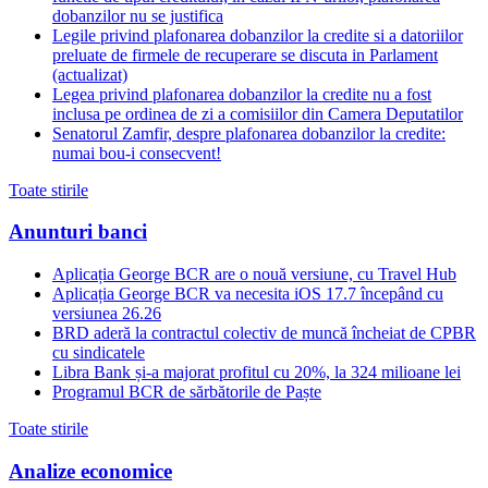
dobanzilor nu se justifica
Legile privind plafonarea dobanzilor la credite si a datoriilor
preluate de firmele de recuperare se discuta in Parlament
(actualizat)
Legea privind plafonarea dobanzilor la credite nu a fost
inclusa pe ordinea de zi a comisiilor din Camera Deputatilor
Senatorul Zamfir, despre plafonarea dobanzilor la credite:
numai bou-i consecvent!
Toate stirile
Anunturi banci
Aplicația George BCR are o nouă versiune, cu Travel Hub
Aplicația George BCR va necesita iOS 17.7 începând cu
versiunea 26.26
BRD aderă la contractul colectiv de muncă încheiat de CPBR
cu sindicatele
Libra Bank și-a majorat profitul cu 20%, la 324 milioane lei
Programul BCR de sărbătorile de Paște
Toate stirile
Analize economice