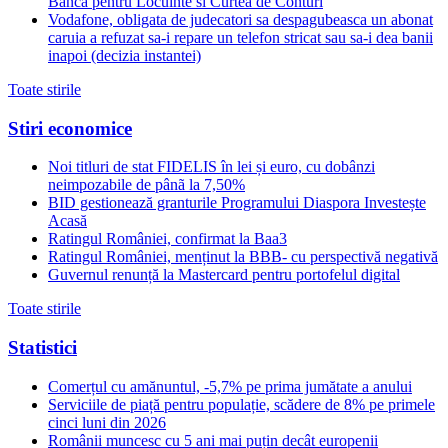
Banca pentru Locuinte si Curtea de Conturi
Vodafone, obligata de judecatori sa despagubeasca un abonat
caruia a refuzat sa-i repare un telefon stricat sau sa-i dea banii
inapoi (decizia instantei)
Toate stirile
Stiri economice
Noi titluri de stat FIDELIS în lei și euro, cu dobânzi
neimpozabile de pânã la 7,50%
BID gestionează granturile Programului Diaspora Investește
Acasă
Ratingul României, confirmat la Baa3
Ratingul României, menținut la BBB- cu perspectivă negativă
Guvernul renunță la Mastercard pentru portofelul digital
Toate stirile
Statistici
Comerțul cu amănuntul, -5,7% pe prima jumătate a anului
Serviciile de piață pentru populație, scădere de 8% pe primele
cinci luni din 2026
Românii muncesc cu 5 ani mai puțin decât europenii