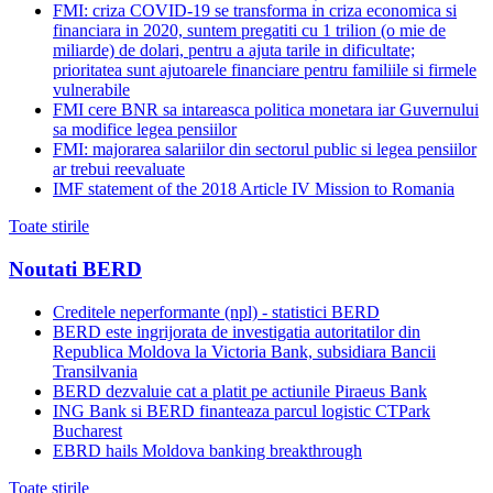
FMI: criza COVID-19 se transforma in criza economica si
financiara in 2020, suntem pregatiti cu 1 trilion (o mie de
miliarde) de dolari, pentru a ajuta tarile in dificultate;
prioritatea sunt ajutoarele financiare pentru familiile si firmele
vulnerabile
FMI cere BNR sa intareasca politica monetara iar Guvernului
sa modifice legea pensiilor
FMI: majorarea salariilor din sectorul public si legea pensiilor
ar trebui reevaluate
IMF statement of the 2018 Article IV Mission to Romania
Toate stirile
Noutati BERD
Creditele neperformante (npl) - statistici BERD
BERD este ingrijorata de investigatia autoritatilor din
Republica Moldova la Victoria Bank, subsidiara Bancii
Transilvania
BERD dezvaluie cat a platit pe actiunile Piraeus Bank
ING Bank si BERD finanteaza parcul logistic CTPark
Bucharest
EBRD hails Moldova banking breakthrough
Toate stirile