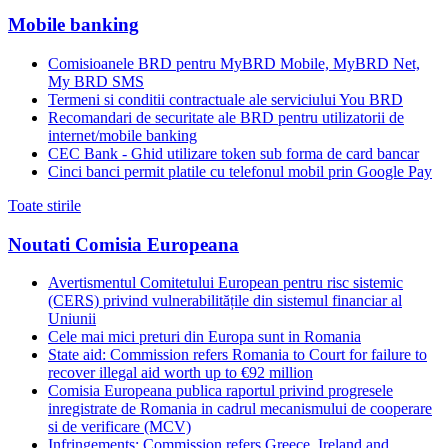
Mobile banking
Comisioanele BRD pentru MyBRD Mobile, MyBRD Net,
My BRD SMS
Termeni si conditii contractuale ale serviciului You BRD
Recomandari de securitate ale BRD pentru utilizatorii de
internet/mobile banking
CEC Bank - Ghid utilizare token sub forma de card bancar
Cinci banci permit platile cu telefonul mobil prin Google Pay
Toate stirile
Noutati Comisia Europeana
Avertismentul Comitetului European pentru risc sistemic
(CERS) privind vulnerabilitățile din sistemul financiar al
Uniunii
Cele mai mici preturi din Europa sunt in Romania
State aid: Commission refers Romania to Court for failure to
recover illegal aid worth up to €92 million
Comisia Europeana publica raportul privind progresele
inregistrate de Romania in cadrul mecanismului de cooperare
si de verificare (MCV)
Infringements: Commission refers Greece, Ireland and