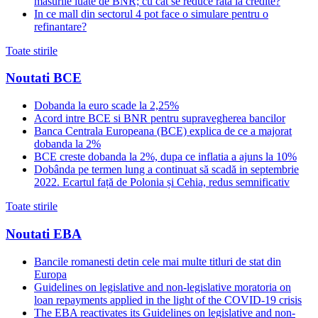
masurile luate de BNR; cu cat se reduce rata la credite?
In ce mall din sectorul 4 pot face o simulare pentru o
refinantare?
Toate stirile
Noutati BCE
Dobanda la euro scade la 2,25%
Acord intre BCE si BNR pentru supravegherea bancilor
Banca Centrala Europeana (BCE) explica de ce a majorat
dobanda la 2%
BCE creste dobanda la 2%, dupa ce inflatia a ajuns la 10%
Dobânda pe termen lung a continuat să scadă in septembrie
2022. Ecartul față de Polonia și Cehia, redus semnificativ
Toate stirile
Noutati EBA
Bancile romanesti detin cele mai multe titluri de stat din
Europa
Guidelines on legislative and non-legislative moratoria on
loan repayments applied in the light of the COVID-19 crisis
The EBA reactivates its Guidelines on legislative and non-