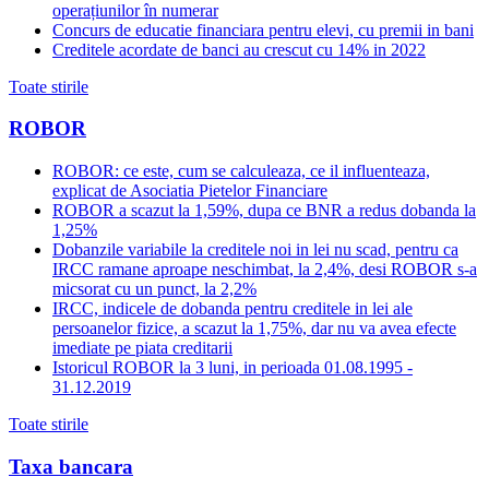
operațiunilor în numerar
Concurs de educatie financiara pentru elevi, cu premii in bani
Creditele acordate de banci au crescut cu 14% in 2022
Toate stirile
ROBOR
ROBOR: ce este, cum se calculeaza, ce il influenteaza,
explicat de Asociatia Pietelor Financiare
ROBOR a scazut la 1,59%, dupa ce BNR a redus dobanda la
1,25%
Dobanzile variabile la creditele noi in lei nu scad, pentru ca
IRCC ramane aproape neschimbat, la 2,4%, desi ROBOR s-a
micsorat cu un punct, la 2,2%
IRCC, indicele de dobanda pentru creditele in lei ale
persoanelor fizice, a scazut la 1,75%, dar nu va avea efecte
imediate pe piata creditarii
Istoricul ROBOR la 3 luni, in perioada 01.08.1995 -
31.12.2019
Toate stirile
Taxa bancara