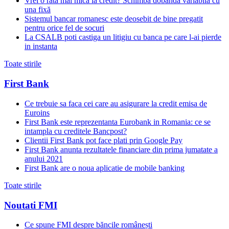
Vrei o rată mai mică la credit? Schimbă dobânda variabilă cu
una fixă
Sistemul bancar romanesc este deosebit de bine pregatit
pentru orice fel de socuri
La CSALB poti castiga un litigiu cu banca pe care l-ai pierde
in instanta
Toate stirile
First Bank
Ce trebuie sa faca cei care au asigurare la credit emisa de
Euroins
First Bank este reprezentanta Eurobank in Romania: ce se
intampla cu creditele Bancpost?
Clientii First Bank pot face plati prin Google Pay
First Bank anunta rezultatele financiare din prima jumatate a
anului 2021
First Bank are o noua aplicatie de mobile banking
Toate stirile
Noutati FMI
Ce spune FMI despre băncile românești