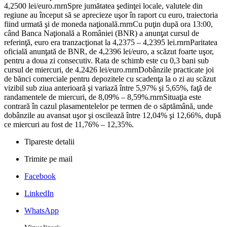
4,2500 lei/euro.rnrnSpre jumătatea şedinţei locale, valutele din
regiune au început să se aprecieze uşor în raport cu euro, traiectoria
fiind urmată şi de moneda naţională.rnrnCu puţin după ora 13:00,
când Banca Naţională a României (BNR) a anunţat cursul de
referinţă, euro era tranzacţionat la 4,2375 – 4,2395 lei.rnrnParitatea
oficială anunţată de BNR, de 4,2396 lei/euro, a scăzut foarte uşor,
pentru a doua zi consecutiv. Rata de schimb este cu 0,3 bani sub
cursul de miercuri, de 4,2426 lei/euro.rnrnDobânzile practicate joi
de bănci comerciale pentru depozitele cu scadenţa la o zi au scăzut
vizibil sub ziua anterioară şi variază între 5,97% şi 5,65%, faţă de
randamentele de miercuri, de 8,09% – 8,59%.rnrnSituaţia este
contrară în cazul plasamentelelor pe termen de o săptămână, unde
dobânzile au avansat uşor şi oscilează între 12,04% şi 12,66%, după
ce miercuri au fost de 11,76% – 12,35%.
Tipareste detalii
Trimite pe mail
Facebook
LinkedIn
WhatsApp