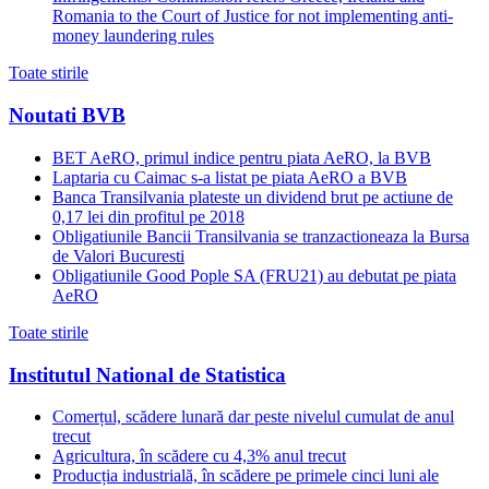
Romania to the Court of Justice for not implementing anti-
money laundering rules
Toate stirile
Noutati BVB
BET AeRO, primul indice pentru piata AeRO, la BVB
Laptaria cu Caimac s-a listat pe piata AeRO a BVB
Banca Transilvania plateste un dividend brut pe actiune de
0,17 lei din profitul pe 2018
Obligatiunile Bancii Transilvania se tranzactioneaza la Bursa
de Valori Bucuresti
Obligatiunile Good Pople SA (FRU21) au debutat pe piata
AeRO
Toate stirile
Institutul National de Statistica
Comerțul, scădere lunară dar peste nivelul cumulat de anul
trecut
Agricultura, în scădere cu 4,3% anul trecut
Producția industrială, în scădere pe primele cinci luni ale