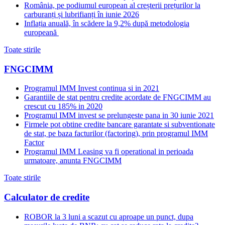
România, pe podiumul european al creșterii prețurilor la
carburanți și lubrifianți în iunie 2026
Inflația anuală, în scădere la 9,2% după metodologia
europeană
Toate stirile
FNGCIMM
Programul IMM Invest continua si in 2021
Garantiile de stat pentru credite acordate de FNGCIMM au
crescut cu 185% in 2020
Programul IMM invest se prelungeste pana in 30 iunie 2021
Firmele pot obtine credite bancare garantate si subventionate
de stat, pe baza facturilor (factoring), prin programul IMM
Factor
Programul IMM Leasing va fi operational in perioada
urmatoare, anunta FNGCIMM
Toate stirile
Calculator de credite
ROBOR la 3 luni a scazut cu aproape un punct, dupa