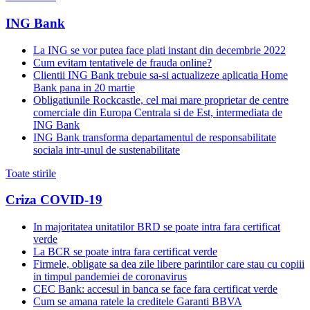
ING Bank
La ING se vor putea face plati instant din decembrie 2022
Cum evitam tentativele de frauda online?
Clientii ING Bank trebuie sa-si actualizeze aplicatia Home
Bank pana in 20 martie
Obligatiunile Rockcastle, cel mai mare proprietar de centre
comerciale din Europa Centrala si de Est, intermediata de
ING Bank
ING Bank transforma departamentul de responsabilitate
sociala intr-unul de sustenabilitate
Toate stirile
Criza COVID-19
In majoritatea unitatilor BRD se poate intra fara certificat
verde
La BCR se poate intra fara certificat verde
Firmele, obligate sa dea zile libere parintilor care stau cu copiii
in timpul pandemiei de coronavirus
CEC Bank: accesul in banca se face fara certificat verde
Cum se amana ratele la creditele Garanti BBVA