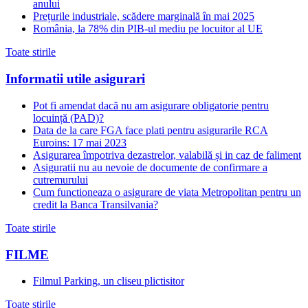
anului
Prețurile industriale, scădere marginală în mai 2025
România, la 78% din PIB-ul mediu pe locuitor al UE
Toate stirile
Informatii utile asigurari
Pot fi amendat dacă nu am asigurare obligatorie pentru
locuință (PAD)?
Data de la care FGA face plati pentru asigurarile RCA
Euroins: 17 mai 2023
Asigurarea împotriva dezastrelor, valabilă și in caz de faliment
Asiguratii nu au nevoie de documente de confirmare a
cutremurului
Cum functioneaza o asigurare de viata Metropolitan pentru un
credit la Banca Transilvania?
Toate stirile
FILME
Filmul Parking, un cliseu plictisitor
Toate stirile