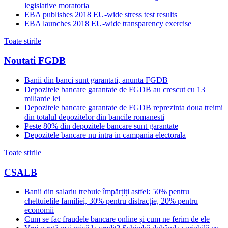
legislative moratoria
EBA publishes 2018 EU-wide stress test results
EBA launches 2018 EU-wide transparency exercise
Toate stirile
Noutati FGDB
Banii din banci sunt garantati, anunta FGDB
Depozitele bancare garantate de FGDB au crescut cu 13
miliarde lei
Depozitele bancare garantate de FGDB reprezinta doua treimi
din totalul depozitelor din bancile romanesti
Peste 80% din depozitele bancare sunt garantate
Depozitele bancare nu intra in campania electorala
Toate stirile
CSALB
Banii din salariu trebuie împărțiți astfel: 50% pentru
cheltuielile familiei, 30% pentru distracție, 20% pentru
economii
Cum se fac fraudele bancare online și cum ne ferim de ele