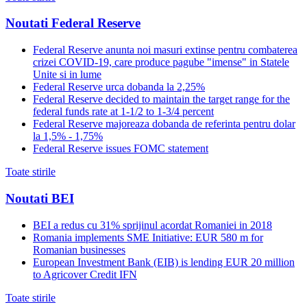
Noutati Federal Reserve
Federal Reserve anunta noi masuri extinse pentru combaterea
crizei COVID-19, care produce pagube "imense" in Statele
Unite si in lume
Federal Reserve urca dobanda la 2,25%
Federal Reserve decided to maintain the target range for the
federal funds rate at 1-1/2 to 1-3/4 percent
Federal Reserve majoreaza dobanda de referinta pentru dolar
la 1,5% - 1,75%
Federal Reserve issues FOMC statement
Toate stirile
Noutati BEI
BEI a redus cu 31% sprijinul acordat Romaniei in 2018
Romania implements SME Initiative: EUR 580 m for
Romanian businesses
European Investment Bank (EIB) is lending EUR 20 million
to Agricover Credit IFN
Toate stirile