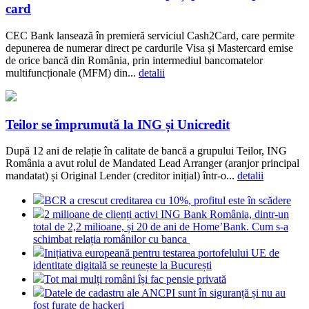
card
CEC Bank lansează în premieră serviciul Cash2Card, care permite
depunerea de numerar direct pe cardurile Visa și Mastercard emise
de orice bancă din România, prin intermediul bancomatelor
multifuncționale (MFM) din...
detalii
Teilor se împrumută la ING și Unicredit
După 12 ani de relație în calitate de bancă a grupului Teilor, ING
România a avut rolul de Mandated Lead Arranger (aranjor principal
mandatat) și Original Lender (creditor inițial) într-o...
detalii
BCR a crescut creditarea cu 10%, profitul este în scădere
2 milioane de clienți activi ING Bank România, dintr-un
total de 2,2 milioane, și 20 de ani de Home’Bank. Cum s-a
schimbat relația românilor cu banca
Inițiativa europeană pentru testarea portofelului UE de
identitate digitală se reunește la București
Tot mai mulți români își fac pensie privată
Datele de cadastru ale ANCPI sunt în siguranță și nu au
fost furate de hackeri