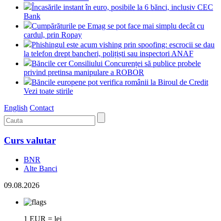
Încasările instant în euro, posibile la 6 bănci, inclusiv CEC
Bank
Cumpărăturile pe Emag se pot face mai simplu decât cu
cardul, prin Ropay
Phishingul este acum vishing prin spoofing: escrocii se dau
la telefon drept bancheri, polițiști sau inspectori ANAF
Băncile cer Consiliului Concurenței să publice probele
privind pretinsa manipulare a ROBOR
Băncile europene pot verifica românii la Biroul de Credit
Vezi toate stirile
English
Contact
Curs valutar
BNR
Alte Banci
09.08.2026
1 EUR = lei