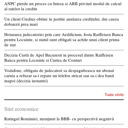
ANPC pierde un proces cu Intesa si ARB privind modul de calcul
al ratelor la credite
Un client Credius obtine in justitie anularea creditului, din cauza
dobanzii prea mari
Hotararea judecatoriei prin care Aedificium, fosta Raiffeisen Banca
pentru Locuinte, si statul sunt obligati sa achite unui client prima
de stat
Decizia Curtii de Apel Bucuresti in procesul dintre Raiffeisen
Banca pentru Locuinte si Curtea de Conturi
Vodafone, obligata de judecatori sa despagubeasca un abonat
caruia a refuzat sa-i repare un telefon stricat sau sa-i dea banii
inapoi (decizia instantei)
Toate stirile
Stiri economice
Ratingul României, menținut la BBB- cu perspectivă negativă