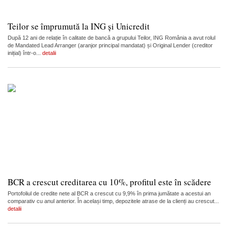
Teilor se împrumută la ING și Unicredit
După 12 ani de relație în calitate de bancă a grupului Teilor, ING România a avut rolul
de Mandated Lead Arranger (aranjor principal mandatat) și Original Lender (creditor
inițial) într-o...
detalii
BCR a crescut creditarea cu 10%, profitul este în scădere
Portofoliul de credite nete al BCR a crescut cu 9,9% în prima jumătate a acestui an
comparativ cu anul anterior. În același timp, depozitele atrase de la clienți au crescut...
detalii