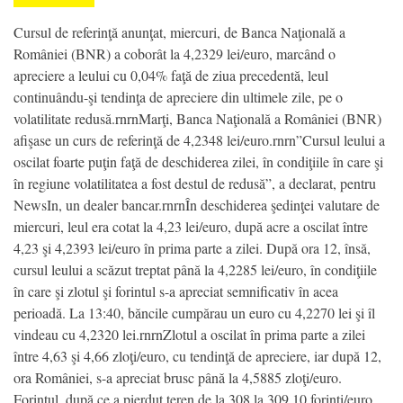
Cursul de referinţă anunţat, miercuri, de Banca Naţională a
României (BNR) a coborât la 4,2329 lei/euro, marcând o
apreciere a leului cu 0,04% faţă de ziua precedentă, leul
continuându-şi tendinţa de apreciere din ultimele zile, pe o
volatilitate redusă.rnrnMarţi, Banca Naţională a României (BNR)
afişase un curs de referinţă de 4,2348 lei/euro.rnrn”Cursul leului a
oscilat foarte puţin faţă de deschiderea zilei, în condiţiile în care şi
în regiune volatilitatea a fost destul de redusă”, a declarat, pentru
NewsIn, un dealer bancar.rnrnÎn deschiderea şedinţei valutare de
miercuri, leul era cotat la 4,23 lei/euro, după acre a oscilat între
4,23 şi 4,2393 lei/euro în prima parte a zilei. După ora 12, însă,
cursul leului a scăzut treptat până la 4,2285 lei/euro, în condiţiile
în care şi zlotul şi forintul s-a apreciat semnificativ în acea
perioadă. La 13:40, băncile cumpărau un euro cu 4,2270 lei şi îl
vindeau cu 4,2320 lei.rnrnZlotul a oscilat în prima parte a zilei
între 4,63 şi 4,66 zloţi/euro, cu tendinţă de apreciere, iar după 12,
ora României, s-a apreciat brusc până la 4,5885 zloţi/euro.
Forintul, după ce a pierdut teren de la 308 la 309,10 forinţi/euro,