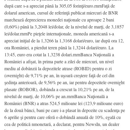
după care s-a apreciat până la 305,05 forinţi/euro.rnrnFaţă de
dolarul american, cursul de referinţă publicat miercuri de BNR
marchează deprecierea monedei naţionale cu aproape 2 bani
(0,60%) până la 3,2048 lei/dolar, de la nivelul de marţi, de 3,1857
lei/dolar.rnrnPe pieţele internaţionale, moneda americană s-a
apreciat iniţial de la 1,3266 la 1,3168 dolari/euro, iar după ora 12,
ora României, a pierdut teren până la 1,3244 dolari/euro. La
13:45, euro era cotat la 1,3238 dolari.rnrnBanca Naţională a
României a afişat, în prima parte a zilei de miercuri, un nivel
mediu al dobânzii la depozitele atrase (ROBID) pentru o zi
(overnight) de 9,71% pe an, în uşoară creştere faţă de cel din
şedinţa anterioară, de 9,56% pe an, iar pentru depozitele overnight
plasate (ROBOR), dobânda a crescut la 10,21% pe an, de la
nivelul de marţi, de 10,06% pe an.rnrnBanca Naţională a
României (BNR) a atras 524,5 milioane lei (123,9 milioane euro)
de la două bănci, bani pe care i-a plasat în depozite cu scadenţa pe
6 aprilie şi pentru care oferă o dobândă anuală de 10%, egală cu
cea de politică nmonetară, a declarat, pentru NewsIn, un dealer