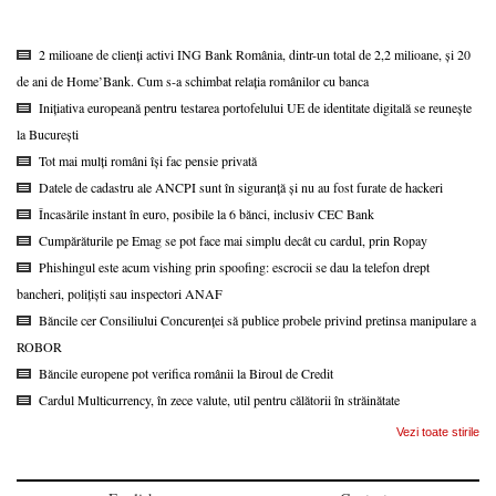
2 milioane de clienți activi ING Bank România, dintr-un total de 2,2 milioane, și 20
de ani de Home’Bank. Cum s-a schimbat relația românilor cu banca
Inițiativa europeană pentru testarea portofelului UE de identitate digitală se reunește
la București
Tot mai mulți români își fac pensie privată
Datele de cadastru ale ANCPI sunt în siguranță și nu au fost furate de hackeri
Încasările instant în euro, posibile la 6 bănci, inclusiv CEC Bank
Cumpărăturile pe Emag se pot face mai simplu decât cu cardul, prin Ropay
Phishingul este acum vishing prin spoofing: escrocii se dau la telefon drept
bancheri, polițiști sau inspectori ANAF
Băncile cer Consiliului Concurenței să publice probele privind pretinsa manipulare a
ROBOR
Băncile europene pot verifica românii la Biroul de Credit
Cardul Multicurrency, în zece valute, util pentru călătorii în străinătate
Vezi toate stirile