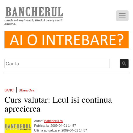
Lauda mă rușinează, fiindcă o cerșesc în
ascuns.
|
BANCI
Ultima Ora
Curs valutar: Leul isi continua
aprecierea
Autor:
Bancherul.ro
Publicat la: 2009-04-01 14:57
Ultima actualizare: 2009-04-01 14:57