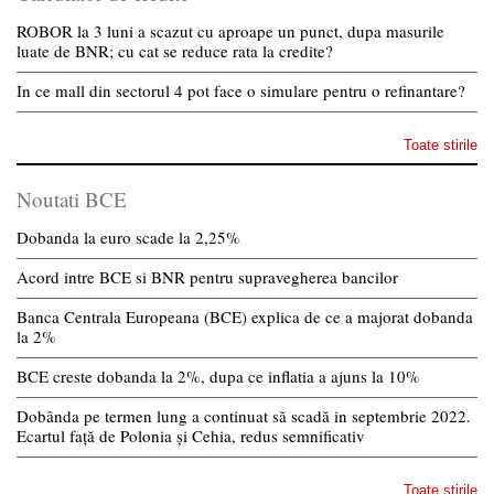
ROBOR la 3 luni a scazut cu aproape un punct, dupa masurile
luate de BNR; cu cat se reduce rata la credite?
In ce mall din sectorul 4 pot face o simulare pentru o refinantare?
Toate stirile
Noutati BCE
Dobanda la euro scade la 2,25%
Acord intre BCE si BNR pentru supravegherea bancilor
Banca Centrala Europeana (BCE) explica de ce a majorat dobanda
la 2%
BCE creste dobanda la 2%, dupa ce inflatia a ajuns la 10%
Dobânda pe termen lung a continuat să scadă in septembrie 2022.
Ecartul față de Polonia și Cehia, redus semnificativ
Toate stirile