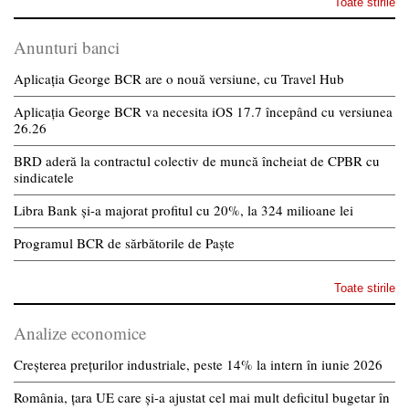
Toate stirile
Anunturi banci
Aplicația George BCR are o nouă versiune, cu Travel Hub
Aplicația George BCR va necesita iOS 17.7 începând cu versiunea
26.26
BRD aderă la contractul colectiv de muncă încheiat de CPBR cu
sindicatele
Libra Bank și-a majorat profitul cu 20%, la 324 milioane lei
Programul BCR de sărbătorile de Paște
Toate stirile
Analize economice
Creșterea prețurilor industriale, peste 14% la intern în iunie 2026
România, țara UE care și-a ajustat cel mai mult deficitul bugetar în