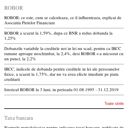
ROBOR
ROBOR: ce este, cum se calculeaza, ce il influenteaza, explicat de
Asociatia Pietelor Financiare
ROBOR a scazut la 1,59%, dupa ce BNR a redus dobanda la
1,25%
Dobanzile variabile la creditele noi in lei nu scad, pentru ca IRCC
ramane aproape neschimbat, la 2,4%, desi ROBOR s-a micsorat cu
un punct, la 2,2%
IRCC, indicele de dobanda pentru creditele in lei ale persoanelor
fizice, a scazut la 1,75%, dar nu va avea efecte imediate pe piata
creditarii
Istoricul ROBOR la 3 luni, in perioada 01.08.1995 - 31.12.2019
Toate stirile
Taxa bancara
Normele metodologice pentru aplicarea taxei bancare, publicate de