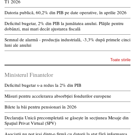
T1 2026
Datoria publică, 60,2% din PIB pe date operative, în aprilie 2026
Deficitul bugetar, 2% din PIB la jumătatea anului. Plățile pentru
dobânzi, mai mari decât ajustarea fiscală
Semnal de alarmă - producția industrială, -3,3% după primele cinci
luni ale anului
Toate stirile
Ministerul Finantelor
Deficitul bugetar s-a redus la 2% din PIB
Măsuri pentru accelerarea absorbției fondurilor europene
Bilete la băi pentru pensionari în 2026
Declarația Unică precompletată se găsește în secțiunea Mesaje din
Spațiul Privat Virtual (SPV)
Asociații nu pot ieși dintr-o firmă cu datorii la stat fără informarea