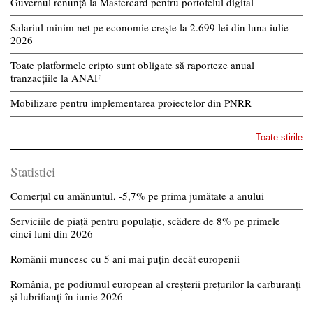
Guvernul renunță la Mastercard pentru portofelul digital
Salariul minim net pe economie crește la 2.699 lei din luna iulie
2026
Toate platformele cripto sunt obligate să raporteze anual
tranzacțiile la ANAF
Mobilizare pentru implementarea proiectelor din PNRR
Toate stirile
Statistici
Comerțul cu amănuntul, -5,7% pe prima jumătate a anului
Serviciile de piață pentru populație, scădere de 8% pe primele
cinci luni din 2026
Românii muncesc cu 5 ani mai puțin decât europenii
România, pe podiumul european al creșterii prețurilor la carburanți
și lubrifianți în iunie 2026