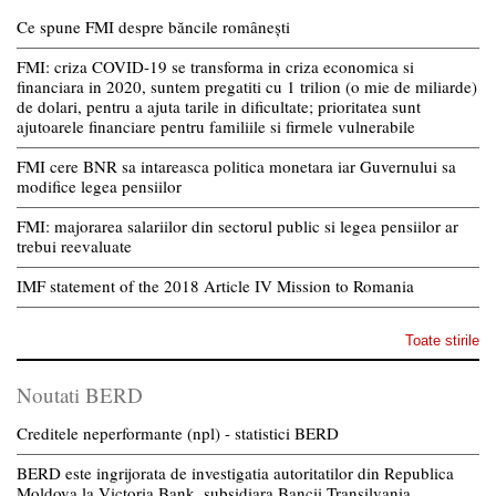
Ce spune FMI despre băncile românești
FMI: criza COVID-19 se transforma in criza economica si
financiara in 2020, suntem pregatiti cu 1 trilion (o mie de miliarde)
de dolari, pentru a ajuta tarile in dificultate; prioritatea sunt
ajutoarele financiare pentru familiile si firmele vulnerabile
FMI cere BNR sa intareasca politica monetara iar Guvernului sa
modifice legea pensiilor
FMI: majorarea salariilor din sectorul public si legea pensiilor ar
trebui reevaluate
IMF statement of the 2018 Article IV Mission to Romania
Toate stirile
Noutati BERD
Creditele neperformante (npl) - statistici BERD
BERD este ingrijorata de investigatia autoritatilor din Republica
Moldova la Victoria Bank, subsidiara Bancii Transilvania