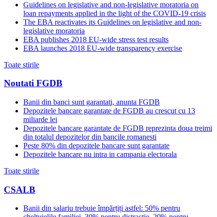
Guidelines on legislative and non-legislative moratoria on
loan repayments applied in the light of the COVID-19 crisis
The EBA reactivates its Guidelines on legislative and non-
legislative moratoria
EBA publishes 2018 EU-wide stress test results
EBA launches 2018 EU-wide transparency exercise
Toate stirile
Noutati FGDB
Banii din banci sunt garantati, anunta FGDB
Depozitele bancare garantate de FGDB au crescut cu 13
miliarde lei
Depozitele bancare garantate de FGDB reprezinta doua treimi
din totalul depozitelor din bancile romanesti
Peste 80% din depozitele bancare sunt garantate
Depozitele bancare nu intra in campania electorala
Toate stirile
CSALB
Banii din salariu trebuie împărțiți astfel: 50% pentru
cheltuielile familiei, 30% pentru distracție, 20% pentru