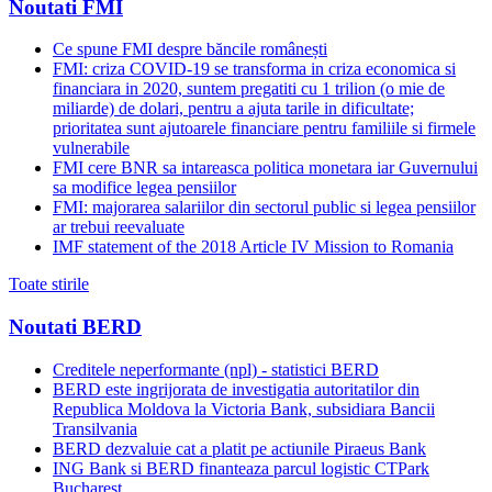
Noutati FMI
Ce spune FMI despre băncile românești
FMI: criza COVID-19 se transforma in criza economica si
financiara in 2020, suntem pregatiti cu 1 trilion (o mie de
miliarde) de dolari, pentru a ajuta tarile in dificultate;
prioritatea sunt ajutoarele financiare pentru familiile si firmele
vulnerabile
FMI cere BNR sa intareasca politica monetara iar Guvernului
sa modifice legea pensiilor
FMI: majorarea salariilor din sectorul public si legea pensiilor
ar trebui reevaluate
IMF statement of the 2018 Article IV Mission to Romania
Toate stirile
Noutati BERD
Creditele neperformante (npl) - statistici BERD
BERD este ingrijorata de investigatia autoritatilor din
Republica Moldova la Victoria Bank, subsidiara Bancii
Transilvania
BERD dezvaluie cat a platit pe actiunile Piraeus Bank
ING Bank si BERD finanteaza parcul logistic CTPark
Bucharest