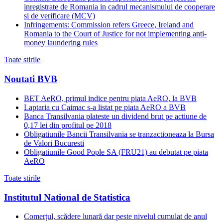
inregistrate de Romania in cadrul mecanismului de cooperare
si de verificare (MCV)
Infringements: Commission refers Greece, Ireland and
Romania to the Court of Justice for not implementing anti-
money laundering rules
Toate stirile
Noutati BVB
BET AeRO, primul indice pentru piata AeRO, la BVB
Laptaria cu Caimac s-a listat pe piata AeRO a BVB
Banca Transilvania plateste un dividend brut pe actiune de
0,17 lei din profitul pe 2018
Obligatiunile Bancii Transilvania se tranzactioneaza la Bursa
de Valori Bucuresti
Obligatiunile Good Pople SA (FRU21) au debutat pe piata
AeRO
Toate stirile
Institutul National de Statistica
Comerțul, scădere lunară dar peste nivelul cumulat de anul