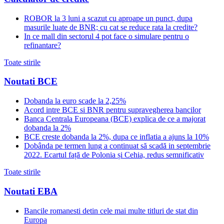
ROBOR la 3 luni a scazut cu aproape un punct, dupa
masurile luate de BNR; cu cat se reduce rata la credite?
In ce mall din sectorul 4 pot face o simulare pentru o
refinantare?
Toate stirile
Noutati BCE
Dobanda la euro scade la 2,25%
Acord intre BCE si BNR pentru supravegherea bancilor
Banca Centrala Europeana (BCE) explica de ce a majorat
dobanda la 2%
BCE creste dobanda la 2%, dupa ce inflatia a ajuns la 10%
Dobânda pe termen lung a continuat să scadă in septembrie
2022. Ecartul față de Polonia și Cehia, redus semnificativ
Toate stirile
Noutati EBA
Bancile romanesti detin cele mai multe titluri de stat din
Europa