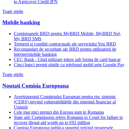
to Agricover Credit IFN
Toate stirile
Mobile banking
Comisioanele BRD pentru MyBRD Mobile, MyBRD Net,
My BRD SMS
Termeni si conditii contractuale ale serviciului You BRD
Recomandari de securitate ale BRD pentru utilizatorii de
internet/mobile banking
CEC Bank - Ghid utilizare token sub forma de card bancar
Cinci banci permit platile cu telefonul mobil prin Google Pay
Toate stirile
Noutati Comisia Europeana
Avertismentul Comitetului European pentru risc sistemic
(CERS) privind vulnerabilitățile din sistemul financiar al
Uniunii
Cele mai mici preturi din Europa sunt in Romania
State aid: Commission refers Romania to Court for failure to
recover illegal aid worth up to €92 million
Comisia Europeana publica raportul privind progresele