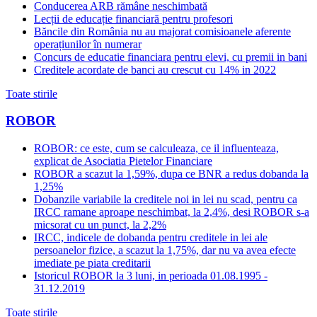
Conducerea ARB rămâne neschimbată
Lecții de educație financiară pentru profesori
Băncile din România nu au majorat comisioanele aferente
operațiunilor în numerar
Concurs de educatie financiara pentru elevi, cu premii in bani
Creditele acordate de banci au crescut cu 14% in 2022
Toate stirile
ROBOR
ROBOR: ce este, cum se calculeaza, ce il influenteaza,
explicat de Asociatia Pietelor Financiare
ROBOR a scazut la 1,59%, dupa ce BNR a redus dobanda la
1,25%
Dobanzile variabile la creditele noi in lei nu scad, pentru ca
IRCC ramane aproape neschimbat, la 2,4%, desi ROBOR s-a
micsorat cu un punct, la 2,2%
IRCC, indicele de dobanda pentru creditele in lei ale
persoanelor fizice, a scazut la 1,75%, dar nu va avea efecte
imediate pe piata creditarii
Istoricul ROBOR la 3 luni, in perioada 01.08.1995 -
31.12.2019
Toate stirile