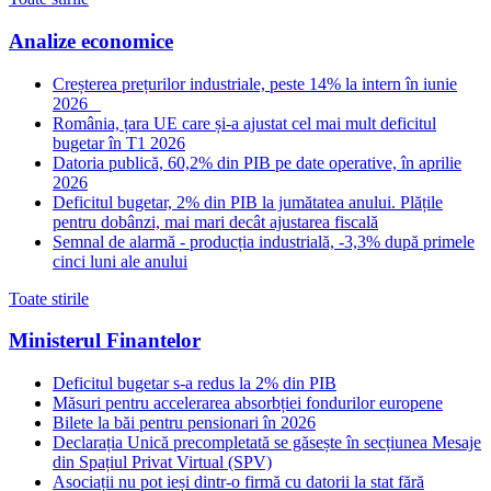
Analize economice
Creșterea prețurilor industriale, peste 14% la intern în iunie
2026
România, țara UE care și-a ajustat cel mai mult deficitul
bugetar în T1 2026
Datoria publică, 60,2% din PIB pe date operative, în aprilie
2026
Deficitul bugetar, 2% din PIB la jumătatea anului. Plățile
pentru dobânzi, mai mari decât ajustarea fiscală
Semnal de alarmă - producția industrială, -3,3% după primele
cinci luni ale anului
Toate stirile
Ministerul Finantelor
Deficitul bugetar s-a redus la 2% din PIB
Măsuri pentru accelerarea absorbției fondurilor europene
Bilete la băi pentru pensionari în 2026
Declarația Unică precompletată se găsește în secțiunea Mesaje
din Spațiul Privat Virtual (SPV)
Asociații nu pot ieși dintr-o firmă cu datorii la stat fără