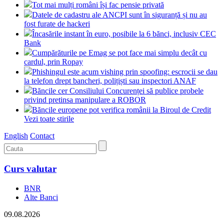
Tot mai mulți români își fac pensie privată
Datele de cadastru ale ANCPI sunt în siguranță și nu au
fost furate de hackeri
Încasările instant în euro, posibile la 6 bănci, inclusiv CEC
Bank
Cumpărăturile pe Emag se pot face mai simplu decât cu
cardul, prin Ropay
Phishingul este acum vishing prin spoofing: escrocii se dau
la telefon drept bancheri, polițiști sau inspectori ANAF
Băncile cer Consiliului Concurenței să publice probele
privind pretinsa manipulare a ROBOR
Băncile europene pot verifica românii la Biroul de Credit
Vezi toate stirile
English
Contact
Curs valutar
BNR
Alte Banci
09.08.2026