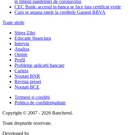
in timpul pandemiei de coronavirus
CEC Bank: accesul in banca se face fara certificat verde
Cum se amana ratele la creditele Garanti BBVA
Toate stirile
Stirea Zilei
Educatie financiara
Interviu
Analiza
Opinie
Profil
Probleme aplicații bancare
Cariera
Noutati BNR
Revista presei
Noutati BCE
Termeni și condiții
Politica de confidențialitate
Copyright © 2007 - 2026 Bancherul.
Toate drepturile rezervate.
Developed by