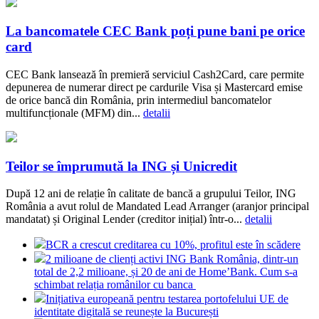
La bancomatele CEC Bank poți pune bani pe orice
card
CEC Bank lansează în premieră serviciul Cash2Card, care permite
depunerea de numerar direct pe cardurile Visa și Mastercard emise
de orice bancă din România, prin intermediul bancomatelor
multifuncționale (MFM) din...
detalii
Teilor se împrumută la ING și Unicredit
După 12 ani de relație în calitate de bancă a grupului Teilor, ING
România a avut rolul de Mandated Lead Arranger (aranjor principal
mandatat) și Original Lender (creditor inițial) într-o...
detalii
BCR a crescut creditarea cu 10%, profitul este în scădere
2 milioane de clienți activi ING Bank România, dintr-un
total de 2,2 milioane, și 20 de ani de Home’Bank. Cum s-a
schimbat relația românilor cu banca
Inițiativa europeană pentru testarea portofelului UE de
identitate digitală se reunește la București