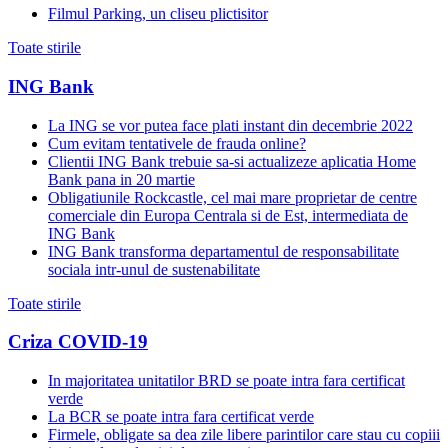
Filmul Parking, un cliseu plictisitor
Toate stirile
ING Bank
La ING se vor putea face plati instant din decembrie 2022
Cum evitam tentativele de frauda online?
Clientii ING Bank trebuie sa-si actualizeze aplicatia Home
Bank pana in 20 martie
Obligatiunile Rockcastle, cel mai mare proprietar de centre
comerciale din Europa Centrala si de Est, intermediata de
ING Bank
ING Bank transforma departamentul de responsabilitate
sociala intr-unul de sustenabilitate
Toate stirile
Criza COVID-19
In majoritatea unitatilor BRD se poate intra fara certificat
verde
La BCR se poate intra fara certificat verde
Firmele, obligate sa dea zile libere parintilor care stau cu copiii