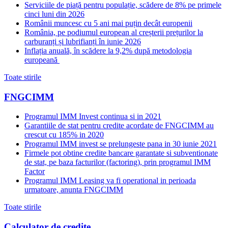
Serviciile de piață pentru populație, scădere de 8% pe primele
cinci luni din 2026
Românii muncesc cu 5 ani mai puțin decât europenii
România, pe podiumul european al creșterii prețurilor la
carburanți și lubrifianți în iunie 2026
Inflația anuală, în scădere la 9,2% după metodologia
europeană
Toate stirile
FNGCIMM
Programul IMM Invest continua si in 2021
Garantiile de stat pentru credite acordate de FNGCIMM au
crescut cu 185% in 2020
Programul IMM invest se prelungeste pana in 30 iunie 2021
Firmele pot obtine credite bancare garantate si subventionate
de stat, pe baza facturilor (factoring), prin programul IMM
Factor
Programul IMM Leasing va fi operational in perioada
urmatoare, anunta FNGCIMM
Toate stirile
Calculator de credite