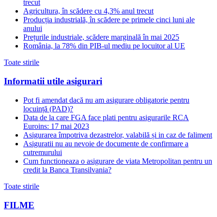
trecut
Agricultura, în scădere cu 4,3% anul trecut
Producția industrială, în scădere pe primele cinci luni ale
anului
Prețurile industriale, scădere marginală în mai 2025
România, la 78% din PIB-ul mediu pe locuitor al UE
Toate stirile
Informatii utile asigurari
Pot fi amendat dacă nu am asigurare obligatorie pentru
locuință (PAD)?
Data de la care FGA face plati pentru asigurarile RCA
Euroins: 17 mai 2023
Asigurarea împotriva dezastrelor, valabilă și in caz de faliment
Asiguratii nu au nevoie de documente de confirmare a
cutremurului
Cum functioneaza o asigurare de viata Metropolitan pentru un
credit la Banca Transilvania?
Toate stirile
FILME