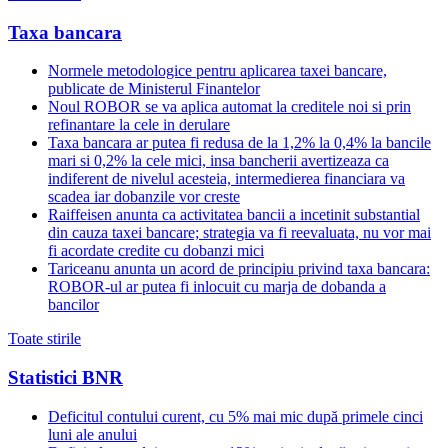
Taxa bancara
Normele metodologice pentru aplicarea taxei bancare,
publicate de Ministerul Finantelor
Noul ROBOR se va aplica automat la creditele noi si prin
refinantare la cele in derulare
Taxa bancara ar putea fi redusa de la 1,2% la 0,4% la bancile
mari si 0,2% la cele mici, insa bancherii avertizeaza ca
indiferent de nivelul acesteia, intermedierea financiara va
scadea iar dobanzile vor creste
Raiffeisen anunta ca activitatea bancii a incetinit substantial
din cauza taxei bancare; strategia va fi reevaluata, nu vor mai
fi acordate credite cu dobanzi mici
Tariceanu anunta un acord de principiu privind taxa bancara:
ROBOR-ul ar putea fi inlocuit cu marja de dobanda a
bancilor
Toate stirile
Statistici BNR
Deficitul contului curent, cu 5% mai mic după primele cinci
luni ale anului