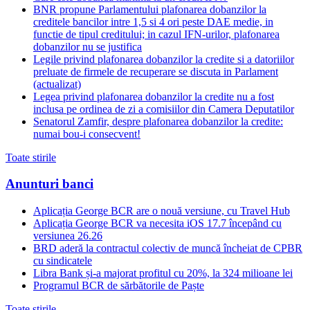
BNR propune Parlamentului plafonarea dobanzilor la
creditele bancilor intre 1,5 si 4 ori peste DAE medie, in
functie de tipul creditului; in cazul IFN-urilor, plafonarea
dobanzilor nu se justifica
Legile privind plafonarea dobanzilor la credite si a datoriilor
preluate de firmele de recuperare se discuta in Parlament
(actualizat)
Legea privind plafonarea dobanzilor la credite nu a fost
inclusa pe ordinea de zi a comisiilor din Camera Deputatilor
Senatorul Zamfir, despre plafonarea dobanzilor la credite:
numai bou-i consecvent!
Toate stirile
Anunturi banci
Aplicația George BCR are o nouă versiune, cu Travel Hub
Aplicația George BCR va necesita iOS 17.7 începând cu
versiunea 26.26
BRD aderă la contractul colectiv de muncă încheiat de CPBR
cu sindicatele
Libra Bank și-a majorat profitul cu 20%, la 324 milioane lei
Programul BCR de sărbătorile de Paște
Toate stirile