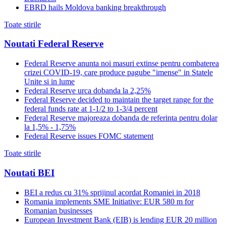
EBRD hails Moldova banking breakthrough
Toate stirile
Noutati Federal Reserve
Federal Reserve anunta noi masuri extinse pentru combaterea
crizei COVID-19, care produce pagube "imense" in Statele
Unite si in lume
Federal Reserve urca dobanda la 2,25%
Federal Reserve decided to maintain the target range for the
federal funds rate at 1-1/2 to 1-3/4 percent
Federal Reserve majoreaza dobanda de referinta pentru dolar
la 1,5% - 1,75%
Federal Reserve issues FOMC statement
Toate stirile
Noutati BEI
BEI a redus cu 31% sprijinul acordat Romaniei in 2018
Romania implements SME Initiative: EUR 580 m for
Romanian businesses
European Investment Bank (EIB) is lending EUR 20 million