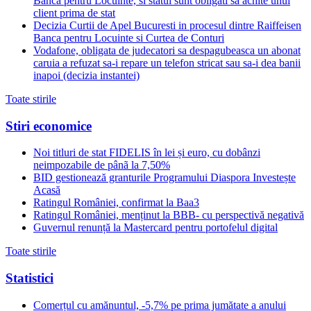
Banca pentru Locuinte, si statul sunt obligati sa achite unui
client prima de stat
Decizia Curtii de Apel Bucuresti in procesul dintre Raiffeisen
Banca pentru Locuinte si Curtea de Conturi
Vodafone, obligata de judecatori sa despagubeasca un abonat
caruia a refuzat sa-i repare un telefon stricat sau sa-i dea banii
inapoi (decizia instantei)
Toate stirile
Stiri economice
Noi titluri de stat FIDELIS în lei și euro, cu dobânzi
neimpozabile de pânã la 7,50%
BID gestionează granturile Programului Diaspora Investește
Acasă
Ratingul României, confirmat la Baa3
Ratingul României, menținut la BBB- cu perspectivă negativă
Guvernul renunță la Mastercard pentru portofelul digital
Toate stirile
Statistici
Comerțul cu amănuntul, -5,7% pe prima jumătate a anului