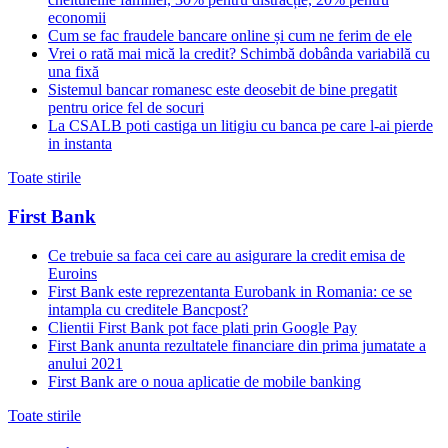
economii
Cum se fac fraudele bancare online și cum ne ferim de ele
Vrei o rată mai mică la credit? Schimbă dobânda variabilă cu
una fixă
Sistemul bancar romanesc este deosebit de bine pregatit
pentru orice fel de socuri
La CSALB poti castiga un litigiu cu banca pe care l-ai pierde
in instanta
Toate stirile
First Bank
Ce trebuie sa faca cei care au asigurare la credit emisa de
Euroins
First Bank este reprezentanta Eurobank in Romania: ce se
intampla cu creditele Bancpost?
Clientii First Bank pot face plati prin Google Pay
First Bank anunta rezultatele financiare din prima jumatate a
anului 2021
First Bank are o noua aplicatie de mobile banking
Toate stirile