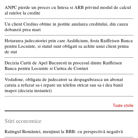
ANPC pierde un proces cu Intesa si ARB privind modul de calcul
al ratelor la credite
Un client Credius obtine in justitie anularea creditului, din cauza
dobanzii prea mari
Hotararea judecatoriei prin care Aedificium, fosta Raiffeisen Banca
pentru Locuinte, si statul sunt obligati sa achite unui client prima
de stat
Decizia Curtii de Apel Bucuresti in procesul dintre Raiffeisen
Banca pentru Locuinte si Curtea de Conturi
Vodafone, obligata de judecatori sa despagubeasca un abonat
caruia a refuzat sa-i repare un telefon stricat sau sa-i dea banii
inapoi (decizia instantei)
Toate stirile
Stiri economice
Ratingul României, menținut la BBB- cu perspectivă negativă