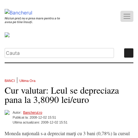
Niciun preț nu e prea mare pentru a te
avea pe tine însuți.
|
BANCI
Ultima Ora
Cur valutar: Leul se depreciaza
pana la 3,8090 lei/euro
Autor:
Bancherul.ro
Publicat la: 2008-12-02 15:51
Ultima actualizare: 2008-12-02 15:51
Moneda naţională s-a depreciat marţi cu 3 bani (0,78%) la cursul