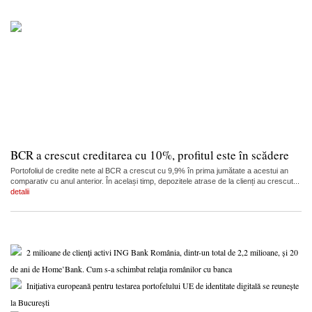
BCR a crescut creditarea cu 10%, profitul este în scădere
Portofoliul de credite nete al BCR a crescut cu 9,9% în prima jumătate a acestui an
comparativ cu anul anterior. În același timp, depozitele atrase de la clienți au crescut...
detalii
2 milioane de clienți activi ING Bank România, dintr-un total de 2,2 milioane, și 20
de ani de Home’Bank. Cum s-a schimbat relația românilor cu banca
Inițiativa europeană pentru testarea portofelului UE de identitate digitală se reunește
la București