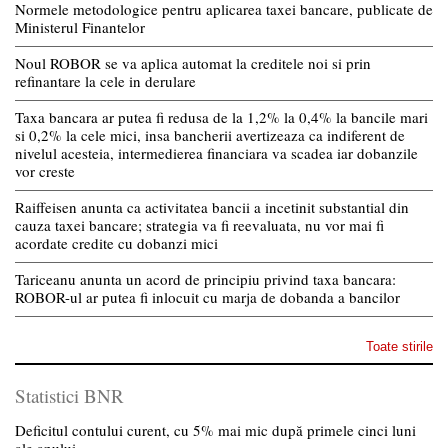
Normele metodologice pentru aplicarea taxei bancare, publicate de
Ministerul Finantelor
Noul ROBOR se va aplica automat la creditele noi si prin
refinantare la cele in derulare
Taxa bancara ar putea fi redusa de la 1,2% la 0,4% la bancile mari
si 0,2% la cele mici, insa bancherii avertizeaza ca indiferent de
nivelul acesteia, intermedierea financiara va scadea iar dobanzile
vor creste
Raiffeisen anunta ca activitatea bancii a incetinit substantial din
cauza taxei bancare; strategia va fi reevaluata, nu vor mai fi
acordate credite cu dobanzi mici
Tariceanu anunta un acord de principiu privind taxa bancara:
ROBOR-ul ar putea fi inlocuit cu marja de dobanda a bancilor
Toate stirile
Statistici BNR
Deficitul contului curent, cu 5% mai mic după primele cinci luni