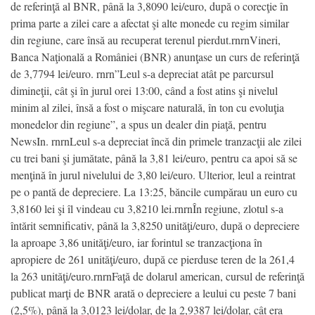
de referinţă al BNR, până la 3,8090 lei/euro, după o corecţie în
prima parte a zilei care a afectat şi alte monede cu regim similar
din regiune, care însă au recuperat terenul pierdut.rnrnVineri,
Banca Naţională a României (BNR) anunţase un curs de referinţă
de 3,7794 lei/euro. rnrn”Leul s-a depreciat atât pe parcursul
dimineţii, cât şi în jurul orei 13:00, când a fost atins şi nivelul
minim al zilei, însă a fost o mişcare naturală, în ton cu evoluţia
monedelor din regiune”, a spus un dealer din piaţă, pentru
NewsIn. rnrnLeul s-a depreciat încă din primele tranzacţii ale zilei
cu trei bani şi jumătate, până la 3,81 lei/euro, pentru ca apoi să se
menţină în jurul nivelului de 3,80 lei/euro. Ulterior, leul a reintrat
pe o pantă de depreciere. La 13:25, băncile cumpărau un euro cu
3,8160 lei şi îl vindeau cu 3,8210 lei.rnrnÎn regiune, zlotul s-a
întărit semnificativ, până la 3,8250 unităţi/euro, după o depreciere
la aproape 3,86 unităţi/euro, iar forintul se tranzacţiona în
apropiere de 261 unităţi/euro, după ce pierduse teren de la 261,4
la 263 unităţi/euro.rnrnFaţă de dolarul american, cursul de referinţă
publicat marţi de BNR arată o depreciere a leului cu peste 7 bani
(2,5%), până la 3,0123 lei/dolar, de la 2,9387 lei/dolar, cât era