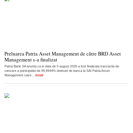
Preluarea Patria Asset Management de către BRD Asset
Management s-a finalizat
Patria Bank SA anunta ca in data de 5 august 2026 a fost finalizata tranzactia de
vanzare a participatiei de 99,9944% detinute de banca la SAI Patria Asset
Management catre...
detalii