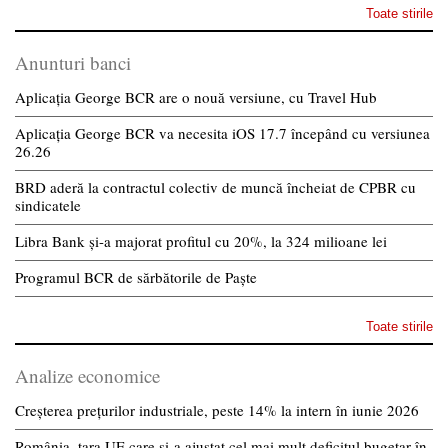
Toate stirile
Anunturi banci
Aplicația George BCR are o nouă versiune, cu Travel Hub
Aplicația George BCR va necesita iOS 17.7 începând cu versiunea
26.26
BRD aderă la contractul colectiv de muncă încheiat de CPBR cu
sindicatele
Libra Bank și-a majorat profitul cu 20%, la 324 milioane lei
Programul BCR de sărbătorile de Paște
Toate stirile
Analize economice
Creșterea prețurilor industriale, peste 14% la intern în iunie 2026
România, țara UE care și-a ajustat cel mai mult deficitul bugetar în