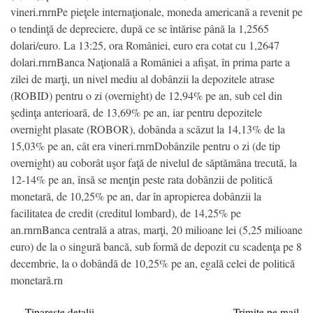
vineri.rnrnPe pieţele internaţionale, moneda americană a revenit pe
o tendinţă de depreciere, după ce se întărise până la 1,2565
dolari/euro. La 13:25, ora României, euro era cotat cu 1,2647
dolari.rnrnBanca Naţională a României a afişat, în prima parte a
zilei de marţi, un nivel mediu al dobânzii la depozitele atrase
(ROBID) pentru o zi (overnight) de 12,94% pe an, sub cel din
şedinţa anterioară, de 13,69% pe an, iar pentru depozitele
overnight plasate (ROBOR), dobânda a scăzut la 14,13% de la
15,03% pe an, cât era vineri.rnrnDobânzile pentru o zi (de tip
overnight) au coborât uşor faţă de nivelul de săptămâna trecută, la
12-14% pe an, însă se menţin peste rata dobânzii de politică
monetară, de 10,25% pe an, dar în apropierea dobânzii la
facilitatea de credit (creditul lombard), de 14,25% pe
an.rnrnBanca centrală a atras, marţi, 20 milioane lei (5,25 milioane
euro) de la o singură bancă, sub formă de depozit cu scadenţa pe 8
decembrie, la o dobândă de 10,25% pe an, egală celei de politică
monetară.rn
Tipareste detalii
Trimite pe mail