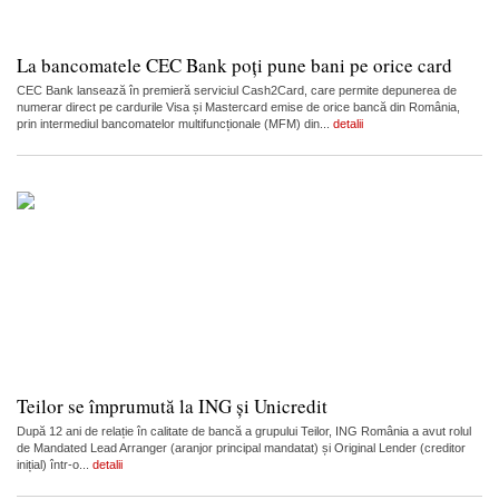
La bancomatele CEC Bank poți pune bani pe orice card
CEC Bank lansează în premieră serviciul Cash2Card, care permite depunerea de
numerar direct pe cardurile Visa și Mastercard emise de orice bancă din România,
prin intermediul bancomatelor multifuncționale (MFM) din...
detalii
Teilor se împrumută la ING și Unicredit
După 12 ani de relație în calitate de bancă a grupului Teilor, ING România a avut rolul
de Mandated Lead Arranger (aranjor principal mandatat) și Original Lender (creditor
inițial) într-o...
detalii