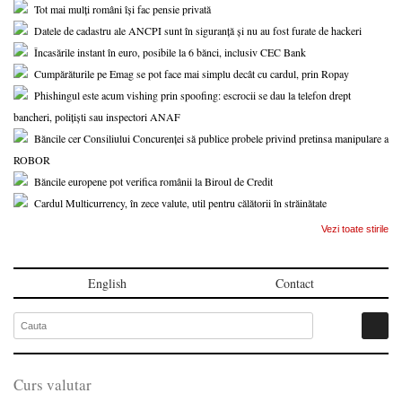
Tot mai mulți români își fac pensie privată
Datele de cadastru ale ANCPI sunt în siguranță și nu au fost furate de hackeri
Încasările instant în euro, posibile la 6 bănci, inclusiv CEC Bank
Cumpărăturile pe Emag se pot face mai simplu decât cu cardul, prin Ropay
Phishingul este acum vishing prin spoofing: escrocii se dau la telefon drept
bancheri, polițiști sau inspectori ANAF
Băncile cer Consiliului Concurenței să publice probele privind pretinsa manipulare a
ROBOR
Băncile europene pot verifica românii la Biroul de Credit
Cardul Multicurrency, în zece valute, util pentru călătorii în străinătate
Vezi toate stirile
English
Contact
Curs valutar