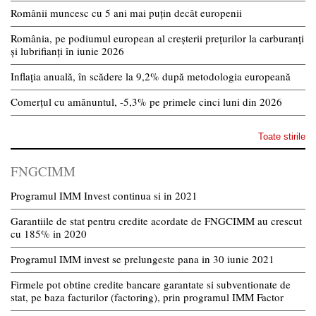
Românii muncesc cu 5 ani mai puțin decât europenii
România, pe podiumul european al creșterii prețurilor la carburanți
și lubrifianți în iunie 2026
Inflația anuală, în scădere la 9,2% după metodologia europeană
Comerțul cu amănuntul, -5,3% pe primele cinci luni din 2026
Toate stirile
FNGCIMM
Programul IMM Invest continua si in 2021
Garantiile de stat pentru credite acordate de FNGCIMM au crescut
cu 185% in 2020
Programul IMM invest se prelungeste pana in 30 iunie 2021
Firmele pot obtine credite bancare garantate si subventionate de
stat, pe baza facturilor (factoring), prin programul IMM Factor