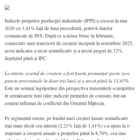
Indicele preţurilor producţiei industriale (IPPI) a crescut în mai
2026 cu 1,41% față de luna precedentă, potrivit datelor
comunicate de INS. După ce scăzuse brusc în februarie,
consecutiv unei traiectorii de creștere începută în noiembrie 2025,
acest indicator a urcat semnificativ și a trecut pragul de 12%,
depășind până și IPC.
La intern, ecartul de creștere a fost foarte pronunțat (peste zece
puncte procentuale în doar trei luni) și a urcat până la 13,43%.
Este un semnal îngrijorător din perspectiva transmiterii scumpirilor
în următoarele luni către indicele prețurilor de consum, într-un
context inflamat de conflictul din Orientul Mijlociu.
Pe segmentul extern, pe fondul unei creșteri lunare semnificativ
mai mare decât cea internă (2,21% față de 1,41%) s-a ajuns la o
majorare a creșterii anuale a prețurilor până la 8,70%, cea mai