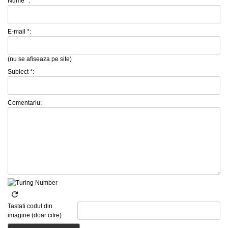
Nume *:
E-mail *:
(nu se afiseaza pe site)
Subiect *:
Comentariu:
Tastati codul din
imagine (doar cifre)