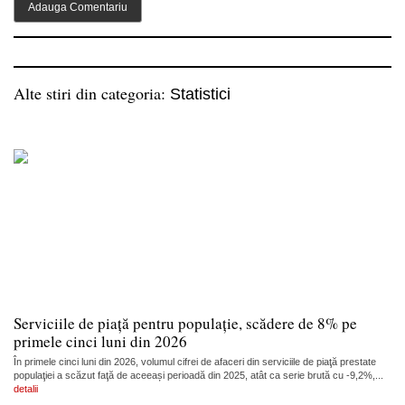
Alte stiri din categoria:
Statistici
Serviciile de piață pentru populație, scădere de 8% pe
primele cinci luni din 2026
În primele cinci luni din 2026, volumul cifrei de afaceri din serviciile de piaţă prestate
populaţiei a scăzut faţă de aceeași perioadă din 2025, atât ca serie brută cu -9,2%,...
detalii