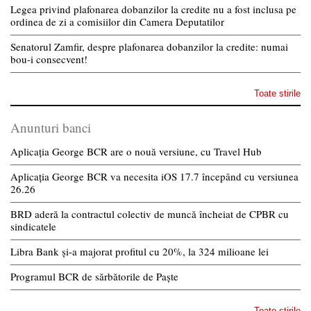
Legea privind plafonarea dobanzilor la credite nu a fost inclusa pe
ordinea de zi a comisiilor din Camera Deputatilor
Senatorul Zamfir, despre plafonarea dobanzilor la credite: numai
bou-i consecvent!
Toate stirile
Anunturi banci
Aplicația George BCR are o nouă versiune, cu Travel Hub
Aplicația George BCR va necesita iOS 17.7 începând cu versiunea
26.26
BRD aderă la contractul colectiv de muncă încheiat de CPBR cu
sindicatele
Libra Bank și-a majorat profitul cu 20%, la 324 milioane lei
Programul BCR de sărbătorile de Paște
Toate stirile