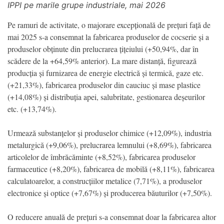
IPPI pe marile grupe industriale, mai 2026
Pe ramuri de activitate, o majorare excepțională de prețuri față de
mai 2025 s-a consemnat la fabricarea produselor de cocserie și a
produselor obținute din prelucrarea țițeiului (+50,94%, dar în
scădere de la +64,59% anterior). La mare distanță, figurează
producția și furnizarea de energie electrică și termică, gaze etc.
(+21,33%), fabricarea produselor din cauciuc și mase plastice
(+14,08%) și distribuția apei, salubritate, gestionarea deșeurilor
etc. (+13,74%).
Urmează substanțelor și produselor chimice (+12,09%), industria
metalurgică (+9,06%), prelucrarea lemnului (+8,69%), fabricarea
articolelor de îmbrăcăminte (+8,52%), fabricarea produselor
farmaceutice (+8,20%), fabricarea de mobilă (+8,11%), fabricarea
calculatoarelor, a construcțiilor metalice (7,71%), a produselor
electronice și optice (+7,67%) și producerea băuturilor (+7,50%).
O reducere anuală de prețuri s-a consemnat doar la fabricarea altor