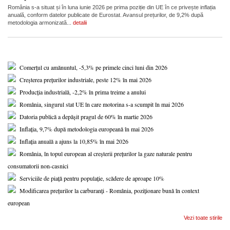
România s-a situat și în luna iunie 2026 pe prima poziție din UE în ce privește inflația
anuală, conform datelor publicate de Eurostat. Avansul prețurilor, de 9,2% după
metodologia armonizată...
detalii
Comerțul cu amănuntul, -5,3% pe primele cinci luni din 2026
Creșterea prețurilor industriale, peste 12% în mai 2026
Producția industrială, -2,2% în prima treime a anului
România, singurul stat UE în care motorina s-a scumpit în mai 2026
Datoria publică a depășit pragul de 60% în martie 2026
Inflația, 9,7% după metodologia europeană în mai 2026
Inflația anuală a ajuns la 10,85% în mai 2026
România, în topul european al creșterii prețurilor la gaze naturale pentru
consumatorii non-casnici
Serviciile de piață pentru populație, scădere de aproape 10%
Modificarea prețurilor la carburanți - România, poziționare bună în context
european
Vezi toate stirile