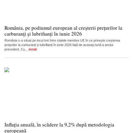
România, pe podiumul european al creșterii prețurilor la
carburanți și lubrifianți în iunie 2026
România s-a situat pe locul trei între statele membre UE în ce privește creșterea
prețurilor la carburanți și lubrifianți în iunie 2026 față de aceeași lună a anului
precedent. Cu...
detalii
Inflația anuală, în scădere la 9,2% după metodologia
europeană