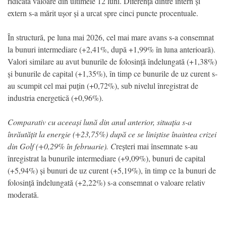
ridicată valoare din ultimele 12 luni. Diferența dintre intern și
extern s-a mărit ușor și a urcat spre cinci puncte procentuale.
În structură, pe luna mai 2026, cel mai mare avans s-a consemnat
la bunuri intermediare (+2,41%, după +1,99% în luna anterioară).
Valori similare au avut bunurile de folosință îndelungată (+1,38%)
și bunurile de capital (+1,35%), în timp ce bunurile de uz curent s-
au scumpit cel mai puțin (+0,72%), sub nivelul înregistrat de
industria energetică (+0,96%).
Comparativ cu aceeași lună din anul anterior, situația s-a
înrăutățit la energie (+23,75%) după ce se liniștise înaintea crizei
din Golf (+0,29% în februarie). C
reșteri mai însemnate s-au
înregistrat la bunurile intermediare (+9,09%), bunuri de capital
(+5,94%) și bunuri de uz curent (+5,19%), în timp ce la bunuri de
folosință îndelungată (+2,22%) s-a consemnat o valoare relativ
moderată.