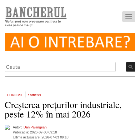
Niciun preț nu e prea mare pentru a te
avea pe tine însuți.
|
ECONOMIE
Statistici
Creșterea prețurilor industriale,
peste 12% în mai 2026
Autor:
Dan Palangean
Publicat la: 2026-07-03 09:18
Ultima actualizare: 2026-07-03 09:18