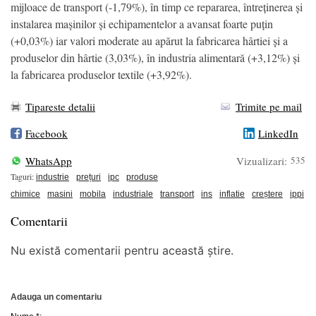
mijloace de transport (-1,79%), în timp ce repararea, întreținerea și
instalarea mașinilor și echipamentelor a avansat foarte puțin
(+0,03%) iar valori moderate au apărut la fabricarea hârtiei și a
produselor din hârtie (3,03%), în industria alimentară (+3,12%) și
la fabricarea produselor textile (+3,92%).
Tipareste detalii
Trimite pe mail
Facebook
LinkedIn
WhatsApp
Vizualizari:
535
Taguri:
industrie
prețuri
ipc
produse
chimice
masini
mobila
industriale
transport
ins
inflatie
creștere
ippi
Comentarii
Nu există comentarii pentru această știre.
Adauga un comentariu