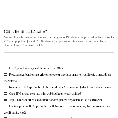
Câți clienți au băncile?
Numărul de clienți unici ai băncilor este în jurul a 13 milioane, reprezentând aproximativ
70% din populația țării, de 18,8 milioane de persoane. Acestă estimare rezultă din
două calcule: Conform...
detalii
BNR, profit operațional în creștere pe 2025
Recuperarea banilor sau criptomonedelor pierdute printr-o fraudă este o metodă de
înșelătorie
Restanțierii la împrumuturi IFN sunt de două ori mai mulți decât la creditele bancare
Care IFN-uri au cele mai mici dobânzi la un credit online?
Topul băncilor cu cele mai mari dobânzi pentru depozitele în lei ale firmelor
Dacă ai prea multe împrumuturi la IFN-uri, riști să nu mai poți face refinanțare sau
credit pentru casă