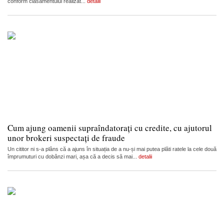
conform clasamentului realizat...
detalii
Cum ajung oamenii supraîndatorați cu credite, cu ajutorul
unor brokeri suspectați de fraude
Un cititor ni s-a plâns că a ajuns în situația de a nu-și mai putea plăti ratele la cele două
împrumuturi cu dobânzi mari, așa că a decis să mai...
detalii