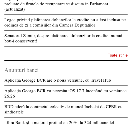
preluate de firmele de recuperare se discuta in Parlament
(actualizat)
Legea privind plafonarea dobanzilor la credite nu a fost inclusa pe
ordinea de zi a comisiilor din Camera Deputatilor
Senatorul Zamfir, despre plafonarea dobanzilor la credite: numai
bou-i consecvent!
Toate stirile
Anunturi banci
Aplicația George BCR are o nouă versiune, cu Travel Hub
Aplicația George BCR va necesita iOS 17.7 începând cu versiunea
26.26
BRD aderă la contractul colectiv de muncă încheiat de CPBR cu
sindicatele
Libra Bank și-a majorat profitul cu 20%, la 324 milioane lei