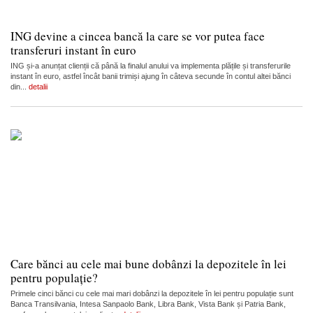
ING devine a cincea bancă la care se vor putea face
transferuri instant în euro
ING și-a anunțat clienții că până la finalul anului va implementa plățile și transferurile
instant în euro, astfel încât banii trimiși ajung în câteva secunde în contul altei bănci
din...
detalii
Care bănci au cele mai bune dobânzi la depozitele în lei
pentru populație?
Primele cinci bănci cu cele mai mari dobânzi la depozitele în lei pentru populație sunt
Banca Transilvania, Intesa Sanpaolo Bank, Libra Bank, Vista Bank și Patria Bank,