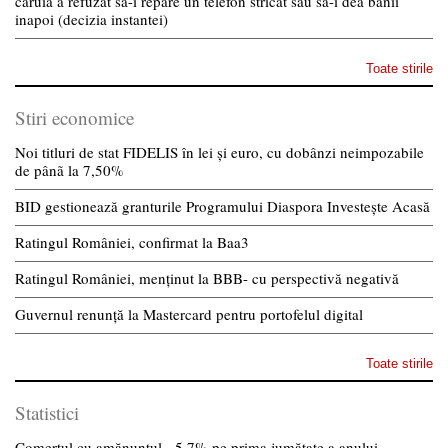
caruia a refuzat sa-i repare un telefon stricat sau sa-i dea banii
inapoi (decizia instantei)
Toate stirile
Stiri economice
Noi titluri de stat FIDELIS în lei și euro, cu dobânzi neimpozabile
de pânã la 7,50%
BID gestionează granturile Programului Diaspora Investește Acasă
Ratingul României, confirmat la Baa3
Ratingul României, menținut la BBB- cu perspectivă negativă
Guvernul renunță la Mastercard pentru portofelul digital
Toate stirile
Statistici
Comerțul cu amănuntul, -5,7% pe prima jumătate a anului