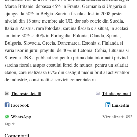
Marea Britanie, depasea 45% in Franta, Germania si Ungaria si
ajungea la 50% in Belgia. Sarcina fiscala a fost in 2008 peste
nivelul din 18 state membre ale UE, dar sub cotele din Suedia,
Italia si Austria. rnrnTotodata, sarcina fiscala s-a situat, in acelasi
an, intre 30% si 40% in Portugalia, Polonia, Olanda, Spania,
Bulgaria, Slovacia, Grecia, Danemarca, Estonia si Finlanda si
varia usor in jurul pragului de 40% in Letonia, Cehia, Lituania si
Slovenia. INS a publicat ieri pentru prima data informatii privind
sarcina fiscala asupra costului fortei de munca, pentru un salariat
etalon, care realizeaza 67% din castigul mediu brut al activitatilor
de industrie, constructii si servicii comerciale.rn
Tipareste detalii
Trimite pe mail
Facebook
LinkedIn
WhatsApp
Vizualizari:
892
Taguri:
Comentarii