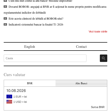
Cum îmi mut contul la altă bancă? Misiune imposibilă!
Dosarul ROBOR: angajați ai BNR ar fi acționat în nume propriu pentru modificarea
regulamentului indicilor de dobândă
Este acesta cântecul de lebădă al ROBOR-ului?
Indicatorii sistemului bancar la finalul T1 2026
Vezi toate stirile
English
Contact
Curs valutar
BNR
Alte Banci
10.08.2026
1 EUR = lei
1 USD = lei
Sursa BNR