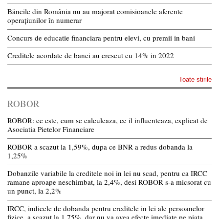
Băncile din România nu au majorat comisioanele aferente
operațiunilor în numerar
Concurs de educatie financiara pentru elevi, cu premii in bani
Creditele acordate de banci au crescut cu 14% in 2022
Toate stirile
ROBOR
ROBOR: ce este, cum se calculeaza, ce il influenteaza, explicat de
Asociatia Pietelor Financiare
ROBOR a scazut la 1,59%, dupa ce BNR a redus dobanda la
1,25%
Dobanzile variabile la creditele noi in lei nu scad, pentru ca IRCC
ramane aproape neschimbat, la 2,4%, desi ROBOR s-a micsorat cu
un punct, la 2,2%
IRCC, indicele de dobanda pentru creditele in lei ale persoanelor
fizice, a scazut la 1,75%, dar nu va avea efecte imediate pe piata