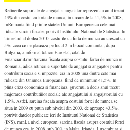
Retinerile suportate de angajat si angajator reprezentau anul trecut
43% din costul cu forta de munca, in urcare de la 41,5% in 2008,
rnRo­ma­nia fiind printre statele Uniunii Eu­ro­pene cu cele mai
ridicate sarcini fiscale, potrivit Institutului National de Statistica. In
trimestrul al doilea 2010, costurile cu forta de munca au crescut cu
5%, ceea ce ne plasea­za pe locul 2 in blocul comunitar, dupa
Bulga­ria, a informat tot ieri Eurostat, citat de
Financiarul.rnrnSarcina fiscala asupra costului fortei de munca in
Romania, adica retinerile suportate de angajat si angajator pentru
contributii sociale si impozite, era in 2008 una dintre cele mai
ridicate din Uniunea Europeana, fiind de minimum 41,5%. In
plina criza economica si finan­ciara, guvernul a decis anul trecut
majo­rarea contributiilor sociale ale angaja­tu­lui si angajatorului cu
1,5%. Astfel, sar­cina fiscala asupra costului fortei de mun­ca se
situa in 2009 cu putin sub nivelul din 2003, de aproape 43,5%,
potri­vit datelor publicate ieri de Insti­tutul National de Statistica
(INS). rnrnLa nivel european, sarcina fiscala asupra costului fortei
de munca era, in 2008, sub 30% in Malta, Irlanda, Luxemburg si