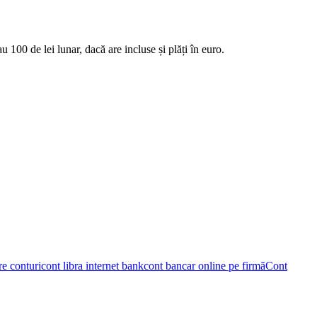
u 100 de lei lunar, dacă are incluse și plăți în euro.
re conturi
cont libra internet bank
cont bancar online pe firmă
Cont