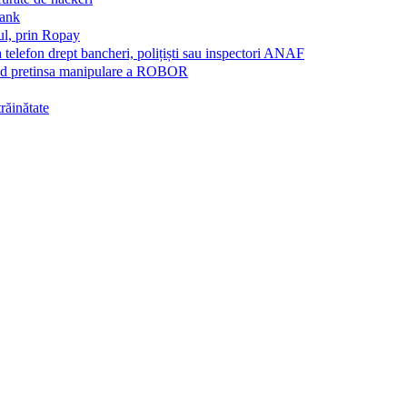
Bank
ul, prin Ropay
a telefon drept bancheri, polițiști sau inspectori ANAF
vind pretinsa manipulare a ROBOR
trăinătate