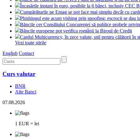
Încasările instant în euro, posibile la 6 bănci, inclusiv CEC 
Cumpărăturile pe Emag se pot face mai simplu decât cu card
Phishingul este acum vishing prin spoofing: escrocii se dau l
Băncile cer Consiliului Concurenței să publice probele pri
Băncile europene pot verifica românii la Biroul de Credit
Cardul Multicurrency, în zece valute, util pentru călătorii în s
Vezi toate stirile
English
Contact
Curs valutar
BNR
Alte Banci
07.08.2026
1 EUR = lei