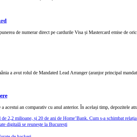
ard
unerea de numerar direct pe cardurile Visa și Mastercard emise de ori
ânia a avut rolul de Mandated Lead Arranger (aranjor principal mandatat) 
ere
 acestui an comparativ cu anul anterior. În același timp, depozitele atras
al de 2,2 milioane, și 20 de ani de Home’Bank. Cum s-a schimbat relați
ate digitală se reunește la București
furate de hackeri