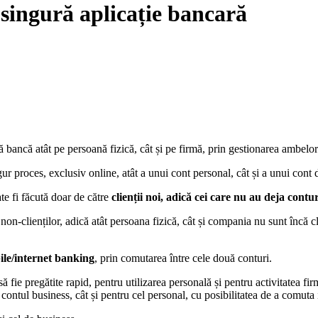
 singură aplicație bancară
 bancă atât pe persoană fizică, cât și pe firmă, prin gestionarea ambelor 
ur proces, exclusiv online, atât a unui cont personal, cât și a unui con
e fi făcută doar de către
clienții noi, adică cei care nu au deja contu
n-clienților, adică atât persoana fizică, cât și compania nu sunt încă c
bile/internet banking
, prin comutarea între cele două conturi.
ă fie pregătite rapid, pentru utilizarea personală și pentru activitatea fi
u contul business, cât și pentru cel personal, cu posibilitatea de a comut