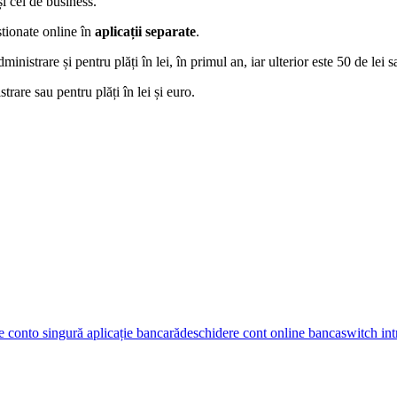
i cel de business.
stionate online în
aplicații separate
.
strare și pentru plăți în lei, în primul an, iar ulterior este 50 de lei sa
rare sau pentru plăți în lei și euro.
e cont
o singură aplicație bancară
deschidere cont online banca
switch int