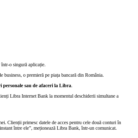
într-o singură aplicație.
t de business, o premieră pe piața bancară din România.
ri personale sau de afaceri la Libra
.
lienți Libra Internet Bank la momentul deschiderii simultane a
rmei. Clienții primesc datele de acces pentru cele două conturi în
a instant între ele”, meționează Libra Bank, într-un comunicat.