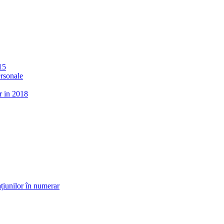
15
ersonale
r in 2018
țiunilor în numerar