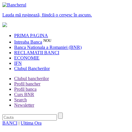
Lauda mă rușinează, fiindcă o cerșesc în ascuns.
PRIMA PAGINA
NOU
Intreaba Banca
Banca Nationala a Romaniei (BNR)
RECLAMATII BANCI
ECONOMIE
IFN
Clubul Bancherilor
Clubul bancherilor
Profil bancher
Profil banca
Curs BNR
Search
Newsletter
BANCI
|
Ultima Ora