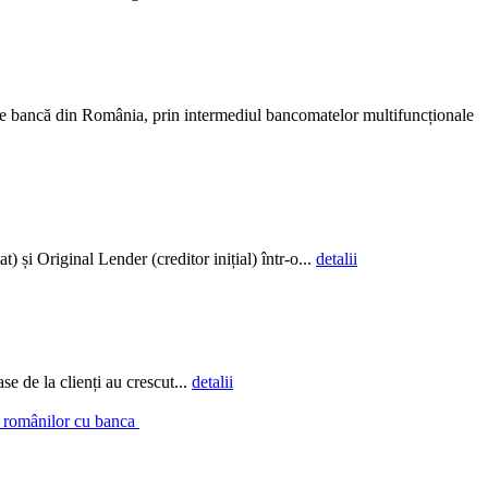
ce bancă din România, prin intermediul bancomatelor multifuncționale
și Original Lender (creditor inițial) într-o...
detalii
e de la clienți au crescut...
detalii
a românilor cu banca