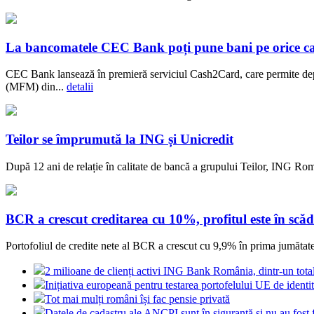
La bancomatele CEC Bank poți pune bani pe orice c
CEC Bank lansează în premieră serviciul Cash2Card, care permite dep
(MFM) din...
detalii
Teilor se împrumută la ING și Unicredit
După 12 ani de relație în calitate de bancă a grupului Teilor, ING Rom
BCR a crescut creditarea cu 10%, profitul este în scăd
Portofoliul de credite nete al BCR a crescut cu 9,9% în prima jumătate a
2 milioane de clienți activi ING Bank România, dintr-un tot
Inițiativa europeană pentru testarea portofelului UE de identit
Tot mai mulți români își fac pensie privată
Datele de cadastru ale ANCPI sunt în siguranță și nu au fost 