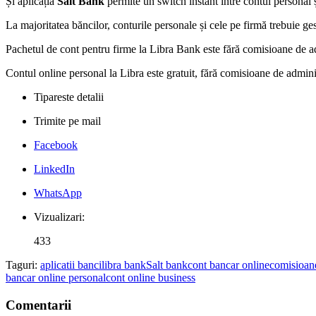
Și aplicația
Salt Bank
permite un switch instant între contul personal ș
La majoritatea băncilor, conturile personale și cele pe firmă trebuie ge
Pachetul de cont pentru firme la Libra Bank este fără comisioane de admini
Contul online personal la Libra este gratuit, fără comisioane de administ
Tipareste detalii
Trimite pe mail
Facebook
LinkedIn
WhatsApp
Vizualizari:
433
Taguri:
aplicatii banci
libra bank
Salt bank
cont bancar online
comisioan
bancar online personal
cont online business
Comentarii