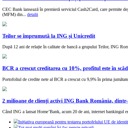
CEC Bank lansează în premieră serviciul Cash2Card, care permite dep
(MFM) din...
detalii
Teilor se împrumută la ING și Unicredit
După 12 ani de relație în calitate de bancă a grupului Teilor, ING Rom
BCR a crescut creditarea cu 10%, profitul este în scăd
Portofoliul de credite nete al BCR a crescut cu 9,9% în prima jumătate a
2 milioane de clienți activi ING Bank România, dintr
Când ING a lansat Home’Bank, acum 20 de ani, internet bankingul era o
Inițiativa europeană pentru testarea portofelului UE de identit
Tot mai mulți români își fac pensie privată