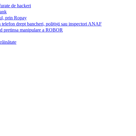
furate de hackeri
Bank
ul, prin Ropay
a telefon drept bancheri, polițiști sau inspectori ANAF
vind pretinsa manipulare a ROBOR
trăinătate