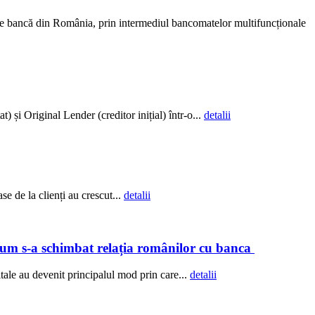
ce bancă din România, prin intermediul bancomatelor multifuncționale
și Original Lender (creditor inițial) într-o...
detalii
e de la clienți au crescut...
detalii
 Cum s-a schimbat relația românilor cu banca
ale au devenit principalul mod prin care...
detalii