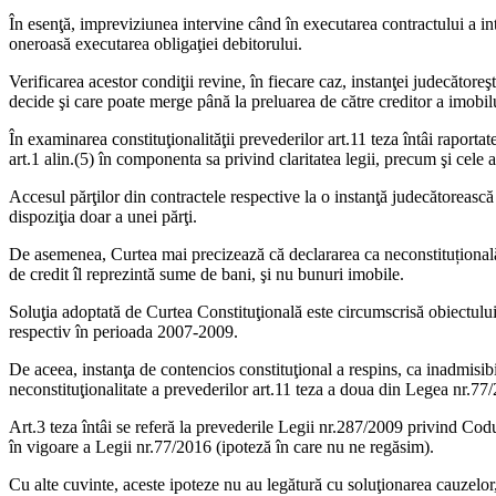
În esenţă, impreviziunea intervine când în executarea contractului a in
oneroasă executarea obligaţiei debitorului.
Verificarea acestor condiţii revine, în fiecare caz, instanţei judecătoreş
decide şi care poate merge până la preluarea de către creditor a imobilu
În examinarea constituţionalităţii prevederilor art.11 teza întâi raportat
art.1 alin.(5) în componenta sa privind claritatea legii, precum şi cele al
Accesul părţilor din contractele respective la o instanţă judecătorească 
dispoziţia doar a unei părţi.
De asemenea, Curtea mai precizează că declararea ca neconstituțională 
de credit îl reprezintă sume de bani, şi nu bunuri imobile.
Soluţia adoptată de Curtea Constituţională este circumscrisă obiectului 
respectiv în perioada 2007-2009.
De aceea, instanţa de contencios constituţional a respins, ca inadmisibilă
neconstituţionalitate a prevederilor art.11 teza a doua din Legea nr.77/
Art.3 teza întâi se referă la prevederile Legii nr.287/2009 privind Codul
în vigoare a Legii nr.77/2016 (ipoteză în care nu ne regăsim).
Cu alte cuvinte, aceste ipoteze nu au legătură cu soluţionarea cauzelor