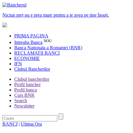
Niciun preț nu e prea mare pentru a te avea pe tine însuți.
PRIMA PAGINA
NOU
Intreaba Banca
Banca Nationala a Romaniei (BNR)
RECLAMATII BANCI
ECONOMIE
IFN
Clubul Bancherilor
Clubul bancherilor
Profil bancher
Profil banca
Curs BNR
Search
Newsletter
BANCI
|
Ultima Ora