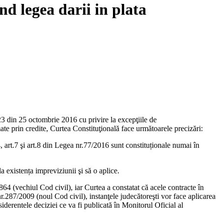
nd legea darii in plata
23 din 25 octombrie 2016 cu privire la excepţiile de
ate prin credite, Curtea Constituţională face următoarele precizări:
.4, art.7 şi art.8 din Legea nr.77/2016 sunt constituționale numai în
la existența impreviziunii şi să o aplice.
64 (vechiul Cod civil), iar Curtea a constatat că acele contracte în
nr.287/2009 (noul Cod civil), instanţele judecătoreşti vor face aplicarea
derentele deciziei ce va fi publicată în Monitorul Oficial al