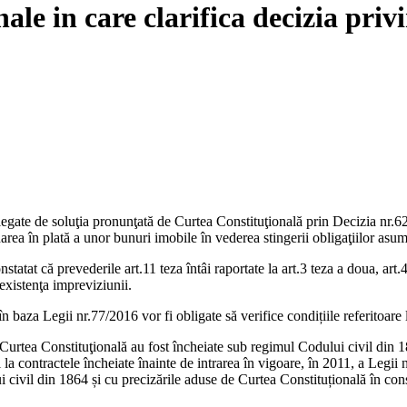
e in care clarifica decizia privi
legate de soluţia pronunţată de Curtea Constituţională prin Decizia nr.6
area în plată a unor bunuri imobile în vederea stingerii obligaţiilor asum
statat că prevederile art.11 teza întâi raportate la art.3 teza a doua, art
 existenţa impreviziunii.
în baza Legii nr.77/2016 vor fi obligate să verifice condițiile referitoare 
Curtea Constituţională au fost încheiate sub regimul Codului civil din 18
la contractele încheiate înainte de intrarea în vigoare, în 2011, a Legii 
 civil din 1864 și cu precizările aduse de Curtea Constituțională în consi