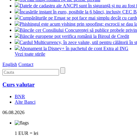
Datele de cadastru ale ANCPI sunt în siguranță și nu au fost 
Încasările instant în euro, posibile la 6 bănci, inclusiv CEC 
Cumpărăturile pe Emag se pot face mai simplu decât cu card
Phishingul este acum vishing prin spoofing: escrocii se dau l
Băncile cer Consiliului Concurenței să publice probele pri
Băncile europene pot verifica românii la Biroul de Credit
Cardul Multicurrency, în zece valute, util pentru călătorii în s
Abonament la Disney+ în pachetul de cont Extra al ING
Vezi toate stirile
English
Contact
Curs valutar
BNR
Alte Banci
06.08.2026
1 EUR = lei