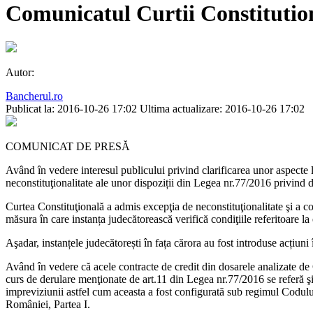
Comunicatul Curtii Constitutional
Autor:
Bancherul.ro
Publicat la: 2016-10-26 17:02
Ultima actualizare: 2016-10-26 17:02
COMUNICAT DE PRESĂ
Având în vedere interesul publicului privind clarificarea unor aspecte 
neconstituţionalitate ale unor dispoziții din Legea nr.77/2016 privind d
Curtea Constituţională a admis excepţia de neconstituţionalitate şi a con
măsura în care instanța judecătorească verifică condiţiile referitoare la
Aşadar, instanțele judecătorești în fața cărora au fost introduse acțiuni 
Având în vedere că acele contracte de credit din dosarele analizate de 
curs de derulare menţionate de art.11 din Legea nr.77/2016 se referă şi 
impreviziunii astfel cum aceasta a fost configurată sub regimul Codului
României, Partea I.