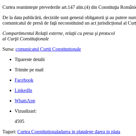
Curtea reaminteşte prevederile art.147 alin.(4) din Constituţia Românie
De la data publicării, deciziile sunt general obligatorii şi au putere nu
comunicatul de presă de faţă neconstituind un act jurisdicțional al Curţ
Compartimentul Relaţii externe, relaţii cu presa şi protocol
al Curţii Constituţionale
Sursa:
comunicatul Curtii Constitutionale
Tipareste detalii
Trimite pe mail
Facebook
LinkedIn
WhatsApp
Vizualizari:
4595
Taguri:
Curtea Constitutionala
darea in plata
lege darea in plata