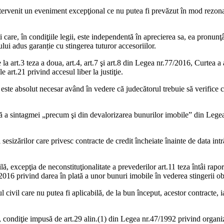
tervenit un eveniment excepţional ce nu putea fi prevăzut în mod rezonabi
ti care, în condiţiile legii, este independentă în aprecierea sa, ea pronun
lui adus garanție cu stingerea tuturor accesoriilor.
e la art.3 teza a doua, art.4, art.7 şi art.8 din Legea nr.77/2016, Curtea a
e art.21 privind accesul liber la justiţie.
este absolut necesar având în vedere că judecătorul trebuie să verifice ca 
a sintagmei „precum şi din devalorizarea bunurilor imobile” din Legea n
sesizărilor care privesc contracte de credit încheiate înainte de data int
, excepţia de neconstituţionalitate a prevederilor art.11 teza întâi raport
2016 privind darea în plată a unor bunuri imobile în vederea stingerii obl
 civil care nu putea fi aplicabilă, de la bun început, acestor contracte, 
, condiţie impusă de art.29 alin.(1) din Legea nr.47/1992 privind organiz