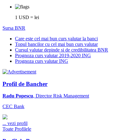
1 USD = lei
Sursa BNR
Care este cel mai bun curs valutar la banci
Topul bancilor cu cel mai bun curs valutar
Cursul valutar depinde si de credibilitatea BNR
Prognoza curs valutar 2019-2020 ING
Prognoza curs valutar ING
Profil de Bancher
Radu Popescu
, Director Risk Management
CEC Bank
...
vezi profil
Toate Profilele