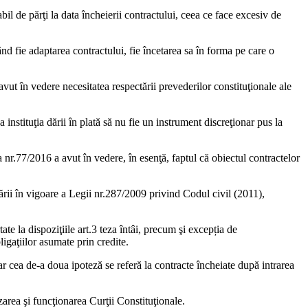
l de părţi la data încheierii contractului, ceea ce face excesiv de
ţând fie adaptarea contractului, fie încetarea sa în forma pe care o
 avut în vedere necesitatea respectării prevederilor constituţionale ale
instituţia dării în plată să nu fie un instrument discreţionar pus la
r.77/2016 a avut în vedere, în esenţă, faptul că obiectul contractelor
rării în vigoare a Legii nr.287/2009 privind Codul civil (2011),
ate la dispoziţiile art.3 teza întâi, precum şi excepția de
igaţiilor asumate prin credite.
iar cea de-a doua ipoteză se referă la contracte încheiate după intrarea
area şi funcţionarea Curţii Constituţionale.