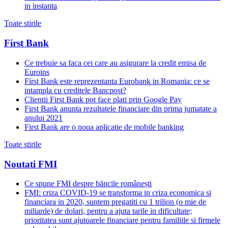
in instanta
Toate stirile
First Bank
Ce trebuie sa faca cei care au asigurare la credit emisa de
Euroins
First Bank este reprezentanta Eurobank in Romania: ce se
intampla cu creditele Bancpost?
Clientii First Bank pot face plati prin Google Pay
First Bank anunta rezultatele financiare din prima jumatate a
anului 2021
First Bank are o noua aplicatie de mobile banking
Toate stirile
Noutati FMI
Ce spune FMI despre băncile românești
FMI: criza COVID-19 se transforma in criza economica si
financiara in 2020, suntem pregatiti cu 1 trilion (o mie de
miliarde) de dolari, pentru a ajuta tarile in dificultate;
prioritatea sunt ajutoarele financiare pentru familiile si firmele