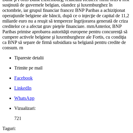
susţinută de guvernele belgian, olandez şi luxemburghez în
octombrie, iar grupul financiar francez BNP Paribas a achiziţionat
operaţiunile belgiene ale băncii, după ce o injecţie de capital de 11,2
miliarde euro nu a reuşit să tempereze îngrijorarea generată de criza
creditelor ce a afectat grav pieţele financiare. rnrnAnterior, BNP
Paribas primise aprobarea autorităţii europene pentru concurenţă să
cumpere activele belgiene şi luxemburgheze ale Fortis, cu condiţia
ca BNP să separe de firmă subsidiara sa belgiană pentru credite de
consum. rn
Tipareste detalii
Trimite pe mail
Facebook
LinkedIn
WhatsApp
Vizualizari:
721
Taguri: