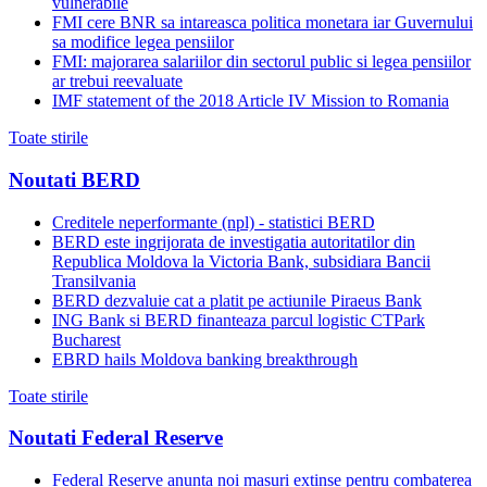
vulnerabile
FMI cere BNR sa intareasca politica monetara iar Guvernului
sa modifice legea pensiilor
FMI: majorarea salariilor din sectorul public si legea pensiilor
ar trebui reevaluate
IMF statement of the 2018 Article IV Mission to Romania
Toate stirile
Noutati BERD
Creditele neperformante (npl) - statistici BERD
BERD este ingrijorata de investigatia autoritatilor din
Republica Moldova la Victoria Bank, subsidiara Bancii
Transilvania
BERD dezvaluie cat a platit pe actiunile Piraeus Bank
ING Bank si BERD finanteaza parcul logistic CTPark
Bucharest
EBRD hails Moldova banking breakthrough
Toate stirile
Noutati Federal Reserve
Federal Reserve anunta noi masuri extinse pentru combaterea