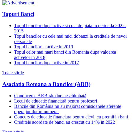
Topuri Banci
Topul bancilor dupa active si cota de piata in perioada 2022-
2015
Topul bancilor cu cele mai mici dobanzi la creditele de nevoi
personale
Topul bancilor la active in 2019
Topul celor mai mari banci din Romania dupa valoarea
activelor in 2018
Topul bancilor dupa active in 2017
Toate stirile
Asociatia Romana a Bancilor (ARB)
Conducerea ARB rămâne neschimbată
Lecții de educație financiară pentru profesori
Băncile din România nu au majorat comisioanele aferente
operațiunilor în numerar
Concurs de educatie financiara pentru elevi, cu premii in bani
Creditele acordate de banci au crescut cu 14% in 2022