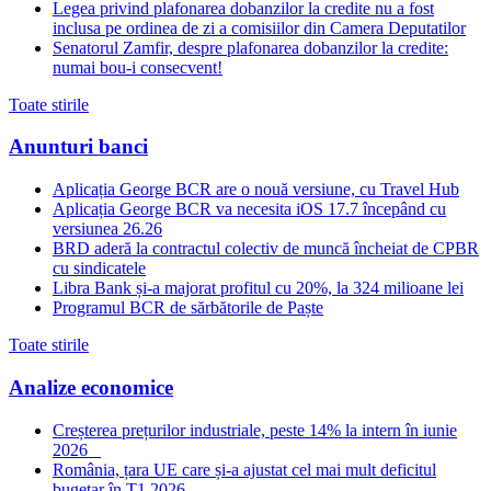
Legea privind plafonarea dobanzilor la credite nu a fost
inclusa pe ordinea de zi a comisiilor din Camera Deputatilor
Senatorul Zamfir, despre plafonarea dobanzilor la credite:
numai bou-i consecvent!
Toate stirile
Anunturi banci
Aplicația George BCR are o nouă versiune, cu Travel Hub
Aplicația George BCR va necesita iOS 17.7 începând cu
versiunea 26.26
BRD aderă la contractul colectiv de muncă încheiat de CPBR
cu sindicatele
Libra Bank și-a majorat profitul cu 20%, la 324 milioane lei
Programul BCR de sărbătorile de Paște
Toate stirile
Analize economice
Creșterea prețurilor industriale, peste 14% la intern în iunie
2026
România, țara UE care și-a ajustat cel mai mult deficitul
bugetar în T1 2026