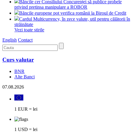
Băncile cer Consiliului Concurenței să publice probele
privind pretinsa manipulare a ROBOR
Băncile europene pot verifica românii la Biroul de Credit
Cardul Multicurrency, în zece valute, util pentru călătorii în
străinătate
Vezi toate stirile
English
Contact
Curs valutar
BNR
Alte Banci
07.08.2026
1 EUR = lei
1 USD = lei