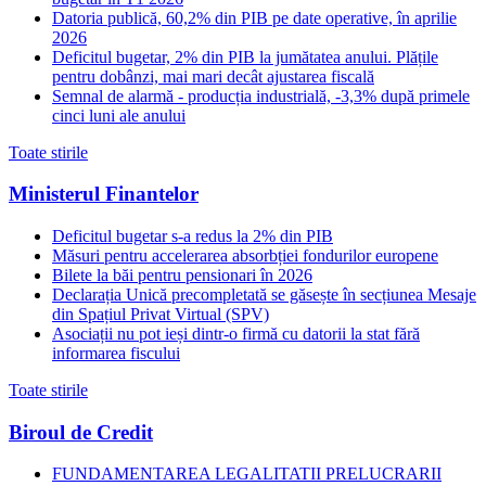
Datoria publică, 60,2% din PIB pe date operative, în aprilie
2026
Deficitul bugetar, 2% din PIB la jumătatea anului. Plățile
pentru dobânzi, mai mari decât ajustarea fiscală
Semnal de alarmă - producția industrială, -3,3% după primele
cinci luni ale anului
Toate stirile
Ministerul Finantelor
Deficitul bugetar s-a redus la 2% din PIB
Măsuri pentru accelerarea absorbției fondurilor europene
Bilete la băi pentru pensionari în 2026
Declarația Unică precompletată se găsește în secțiunea Mesaje
din Spațiul Privat Virtual (SPV)
Asociații nu pot ieși dintr-o firmă cu datorii la stat fără
informarea fiscului
Toate stirile
Biroul de Credit
FUNDAMENTAREA LEGALITATII PRELUCRARII