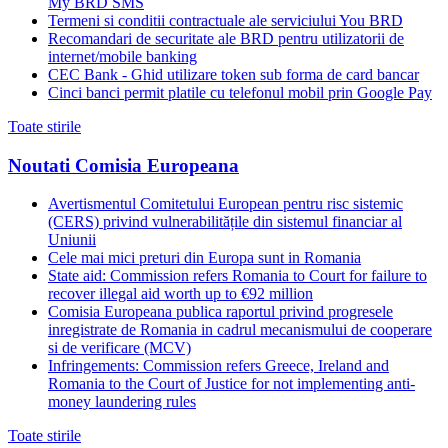
My BRD SMS
Termeni si conditii contractuale ale serviciului You BRD
Recomandari de securitate ale BRD pentru utilizatorii de
internet/mobile banking
CEC Bank - Ghid utilizare token sub forma de card bancar
Cinci banci permit platile cu telefonul mobil prin Google Pay
Toate stirile
Noutati Comisia Europeana
Avertismentul Comitetului European pentru risc sistemic
(CERS) privind vulnerabilitățile din sistemul financiar al
Uniunii
Cele mai mici preturi din Europa sunt in Romania
State aid: Commission refers Romania to Court for failure to
recover illegal aid worth up to €92 million
Comisia Europeana publica raportul privind progresele
inregistrate de Romania in cadrul mecanismului de cooperare
si de verificare (MCV)
Infringements: Commission refers Greece, Ireland and
Romania to the Court of Justice for not implementing anti-
money laundering rules
Toate stirile