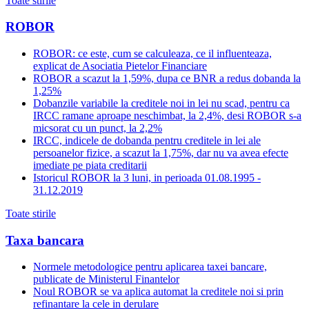
Toate stirile
ROBOR
ROBOR: ce este, cum se calculeaza, ce il influenteaza,
explicat de Asociatia Pietelor Financiare
ROBOR a scazut la 1,59%, dupa ce BNR a redus dobanda la
1,25%
Dobanzile variabile la creditele noi in lei nu scad, pentru ca
IRCC ramane aproape neschimbat, la 2,4%, desi ROBOR s-a
micsorat cu un punct, la 2,2%
IRCC, indicele de dobanda pentru creditele in lei ale
persoanelor fizice, a scazut la 1,75%, dar nu va avea efecte
imediate pe piata creditarii
Istoricul ROBOR la 3 luni, in perioada 01.08.1995 -
31.12.2019
Toate stirile
Taxa bancara
Normele metodologice pentru aplicarea taxei bancare,
publicate de Ministerul Finantelor
Noul ROBOR se va aplica automat la creditele noi si prin
refinantare la cele in derulare