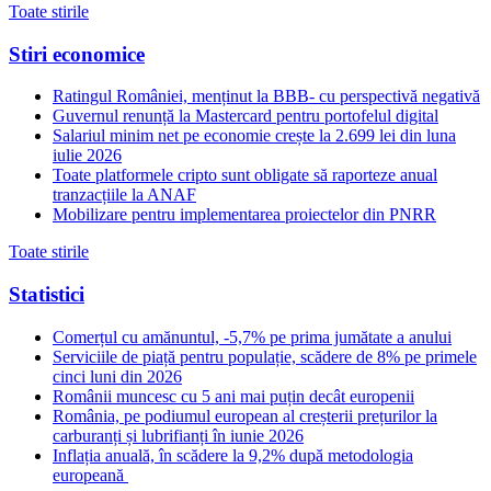
Toate stirile
Stiri economice
Ratingul României, menținut la BBB- cu perspectivă negativă
Guvernul renunță la Mastercard pentru portofelul digital
Salariul minim net pe economie crește la 2.699 lei din luna
iulie 2026
Toate platformele cripto sunt obligate să raporteze anual
tranzacțiile la ANAF
Mobilizare pentru implementarea proiectelor din PNRR
Toate stirile
Statistici
Comerțul cu amănuntul, -5,7% pe prima jumătate a anului
Serviciile de piață pentru populație, scădere de 8% pe primele
cinci luni din 2026
Românii muncesc cu 5 ani mai puțin decât europenii
România, pe podiumul european al creșterii prețurilor la
carburanți și lubrifianți în iunie 2026
Inflația anuală, în scădere la 9,2% după metodologia
europeană