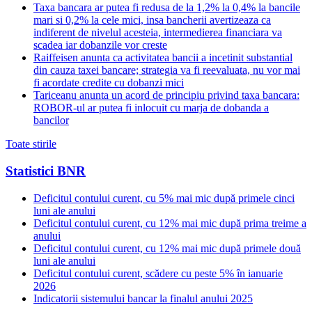
Taxa bancara ar putea fi redusa de la 1,2% la 0,4% la bancile
mari si 0,2% la cele mici, insa bancherii avertizeaza ca
indiferent de nivelul acesteia, intermedierea financiara va
scadea iar dobanzile vor creste
Raiffeisen anunta ca activitatea bancii a incetinit substantial
din cauza taxei bancare; strategia va fi reevaluata, nu vor mai
fi acordate credite cu dobanzi mici
Tariceanu anunta un acord de principiu privind taxa bancara:
ROBOR-ul ar putea fi inlocuit cu marja de dobanda a
bancilor
Toate stirile
Statistici BNR
Deficitul contului curent, cu 5% mai mic după primele cinci
luni ale anului
Deficitul contului curent, cu 12% mai mic după prima treime a
anului
Deficitul contului curent, cu 12% mai mic după primele două
luni ale anului
Deficitul contului curent, scădere cu peste 5% în ianuarie
2026
Indicatorii sistemului bancar la finalul anului 2025