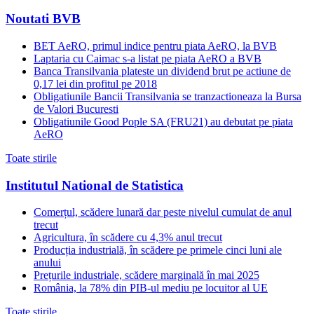
Noutati BVB
BET AeRO, primul indice pentru piata AeRO, la BVB
Laptaria cu Caimac s-a listat pe piata AeRO a BVB
Banca Transilvania plateste un dividend brut pe actiune de
0,17 lei din profitul pe 2018
Obligatiunile Bancii Transilvania se tranzactioneaza la Bursa
de Valori Bucuresti
Obligatiunile Good Pople SA (FRU21) au debutat pe piata
AeRO
Toate stirile
Institutul National de Statistica
Comerțul, scădere lunară dar peste nivelul cumulat de anul
trecut
Agricultura, în scădere cu 4,3% anul trecut
Producția industrială, în scădere pe primele cinci luni ale
anului
Prețurile industriale, scădere marginală în mai 2025
România, la 78% din PIB-ul mediu pe locuitor al UE
Toate stirile