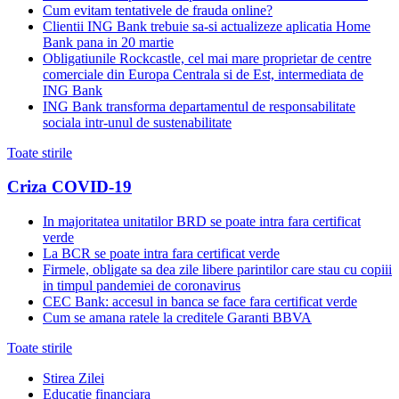
Cum evitam tentativele de frauda online?
Clientii ING Bank trebuie sa-si actualizeze aplicatia Home
Bank pana in 20 martie
Obligatiunile Rockcastle, cel mai mare proprietar de centre
comerciale din Europa Centrala si de Est, intermediata de
ING Bank
ING Bank transforma departamentul de responsabilitate
sociala intr-unul de sustenabilitate
Toate stirile
Criza COVID-19
In majoritatea unitatilor BRD se poate intra fara certificat
verde
La BCR se poate intra fara certificat verde
Firmele, obligate sa dea zile libere parintilor care stau cu copiii
in timpul pandemiei de coronavirus
CEC Bank: accesul in banca se face fara certificat verde
Cum se amana ratele la creditele Garanti BBVA
Toate stirile
Stirea Zilei
Educatie financiara