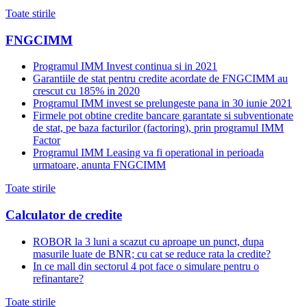
Toate stirile
FNGCIMM
Programul IMM Invest continua si in 2021
Garantiile de stat pentru credite acordate de FNGCIMM au
crescut cu 185% in 2020
Programul IMM invest se prelungeste pana in 30 iunie 2021
Firmele pot obtine credite bancare garantate si subventionate
de stat, pe baza facturilor (factoring), prin programul IMM
Factor
Programul IMM Leasing va fi operational in perioada
urmatoare, anunta FNGCIMM
Toate stirile
Calculator de credite
ROBOR la 3 luni a scazut cu aproape un punct, dupa
masurile luate de BNR; cu cat se reduce rata la credite?
In ce mall din sectorul 4 pot face o simulare pentru o
refinantare?
Toate stirile