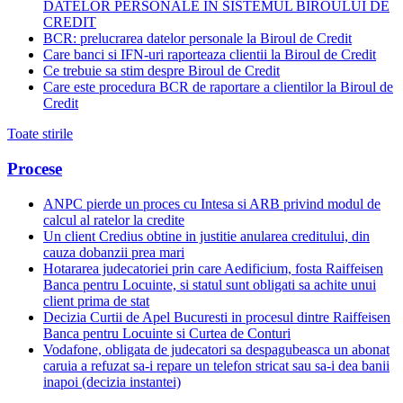
DATELOR PERSONALE IN SISTEMUL BIROULUI DE
CREDIT
BCR: prelucrarea datelor personale la Biroul de Credit
Care banci si IFN-uri raporteaza clientii la Biroul de Credit
Ce trebuie sa stim despre Biroul de Credit
Care este procedura BCR de raportare a clientilor la Biroul de
Credit
Toate stirile
Procese
ANPC pierde un proces cu Intesa si ARB privind modul de
calcul al ratelor la credite
Un client Credius obtine in justitie anularea creditului, din
cauza dobanzii prea mari
Hotararea judecatoriei prin care Aedificium, fosta Raiffeisen
Banca pentru Locuinte, si statul sunt obligati sa achite unui
client prima de stat
Decizia Curtii de Apel Bucuresti in procesul dintre Raiffeisen
Banca pentru Locuinte si Curtea de Conturi
Vodafone, obligata de judecatori sa despagubeasca un abonat
caruia a refuzat sa-i repare un telefon stricat sau sa-i dea banii
inapoi (decizia instantei)