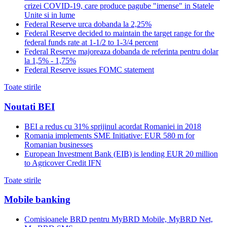
crizei COVID-19, care produce pagube "imense" in Statele
Unite si in lume
Federal Reserve urca dobanda la 2,25%
Federal Reserve decided to maintain the target range for the
federal funds rate at 1-1/2 to 1-3/4 percent
Federal Reserve majoreaza dobanda de referinta pentru dolar
la 1,5% - 1,75%
Federal Reserve issues FOMC statement
Toate stirile
Noutati BEI
BEI a redus cu 31% sprijinul acordat Romaniei in 2018
Romania implements SME Initiative: EUR 580 m for
Romanian businesses
European Investment Bank (EIB) is lending EUR 20 million
to Agricover Credit IFN
Toate stirile
Mobile banking
Comisioanele BRD pentru MyBRD Mobile, MyBRD Net,