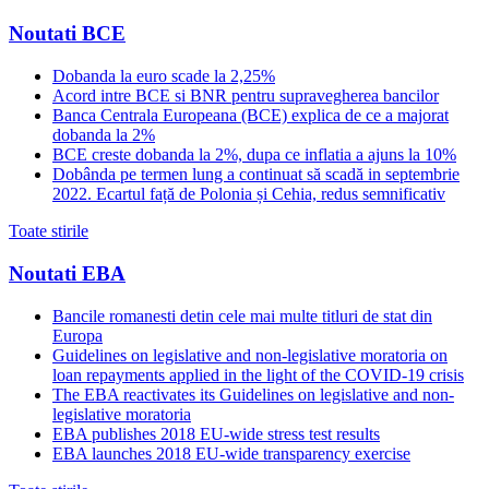
Noutati BCE
Dobanda la euro scade la 2,25%
Acord intre BCE si BNR pentru supravegherea bancilor
Banca Centrala Europeana (BCE) explica de ce a majorat
dobanda la 2%
BCE creste dobanda la 2%, dupa ce inflatia a ajuns la 10%
Dobânda pe termen lung a continuat să scadă in septembrie
2022. Ecartul față de Polonia și Cehia, redus semnificativ
Toate stirile
Noutati EBA
Bancile romanesti detin cele mai multe titluri de stat din
Europa
Guidelines on legislative and non-legislative moratoria on
loan repayments applied in the light of the COVID-19 crisis
The EBA reactivates its Guidelines on legislative and non-
legislative moratoria
EBA publishes 2018 EU-wide stress test results
EBA launches 2018 EU-wide transparency exercise