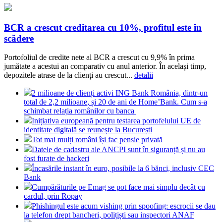
BCR a crescut creditarea cu 10%, profitul este în
scădere
Portofoliul de credite nete al BCR a crescut cu 9,9% în prima
jumătate a acestui an comparativ cu anul anterior. În același timp,
depozitele atrase de la clienți au crescut...
detalii
2 milioane de clienți activi ING Bank România, dintr-un
total de 2,2 milioane, și 20 de ani de Home’Bank. Cum s-a
schimbat relația românilor cu banca
Inițiativa europeană pentru testarea portofelului UE de
identitate digitală se reunește la București
Tot mai mulți români își fac pensie privată
Datele de cadastru ale ANCPI sunt în siguranță și nu au
fost furate de hackeri
Încasările instant în euro, posibile la 6 bănci, inclusiv CEC
Bank
Cumpărăturile pe Emag se pot face mai simplu decât cu
cardul, prin Ropay
Phishingul este acum vishing prin spoofing: escrocii se dau
la telefon drept bancheri, polițiști sau inspectori ANAF