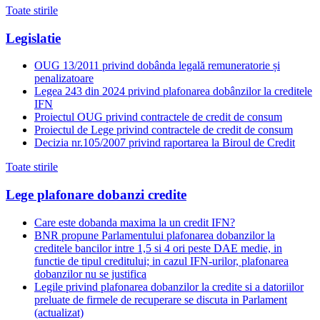
Toate stirile
Legislatie
OUG 13/2011 privind dobânda legală remuneratorie și
penalizatoare
Legea 243 din 2024 privind plafonarea dobânzilor la creditele
IFN
Proiectul OUG privind contractele de credit de consum
Proiectul de Lege privind contractele de credit de consum
Decizia nr.105/2007 privind raportarea la Biroul de Credit
Toate stirile
Lege plafonare dobanzi credite
Care este dobanda maxima la un credit IFN?
BNR propune Parlamentului plafonarea dobanzilor la
creditele bancilor intre 1,5 si 4 ori peste DAE medie, in
functie de tipul creditului; in cazul IFN-urilor, plafonarea
dobanzilor nu se justifica
Legile privind plafonarea dobanzilor la credite si a datoriilor
preluate de firmele de recuperare se discuta in Parlament
(actualizat)