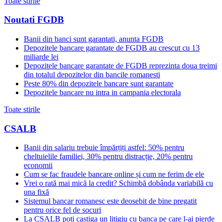
Toate stirile
Noutati FGDB
Banii din banci sunt garantati, anunta FGDB
Depozitele bancare garantate de FGDB au crescut cu 13
miliarde lei
Depozitele bancare garantate de FGDB reprezinta doua treimi
din totalul depozitelor din bancile romanesti
Peste 80% din depozitele bancare sunt garantate
Depozitele bancare nu intra in campania electorala
Toate stirile
CSALB
Banii din salariu trebuie împărțiți astfel: 50% pentru
cheltuielile familiei, 30% pentru distracție, 20% pentru
economii
Cum se fac fraudele bancare online și cum ne ferim de ele
Vrei o rată mai mică la credit? Schimbă dobânda variabilă cu
una fixă
Sistemul bancar romanesc este deosebit de bine pregatit
pentru orice fel de socuri
La CSALB poti castiga un litigiu cu banca pe care l-ai pierde