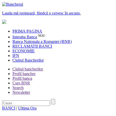
Lauda mă rușinează, fiindcă o cerșesc în ascuns.
PRIMA PAGINA
NOU
Intreaba Banca
Banca Nationala a Romaniei (BNR)
RECLAMATII BANCI
ECONOMIE
IFN
Clubul Bancherilor
Clubul bancherilor
Profil bancher
Profil banca
Curs BNR
Search
Newsletter
BANCI
|
Ultima Ora