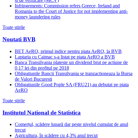
si de verificare (MCV)
Infringements: Commission refers Greece, Ireland and
Romania to the Court of Justice for not implementing anti-
money laundering rules
Toate stirile
Noutati BVB
BET AeRO, primul indice pentru piata AeRO, la BVB
Laptaria cu Caimac s-a listat pe piata AeRO a BVB
Banca Transilvania plateste un dividend brut pe actiune de
0,17 lei din profitul pe 2018
Obligatiunile Bancii Transilvania se tranzactioneaza la Bursa
de Valori Bucuresti
Obligatiunile Good Pople SA (FRU21) au debutat pe piata
AeRO
Toate stirile
Institutul National de Statistica
Comerțul, scădere lunară dar peste nivelul cumulat de anul
trecut
Agricultura, în scădere cu 4,3% anul trecut