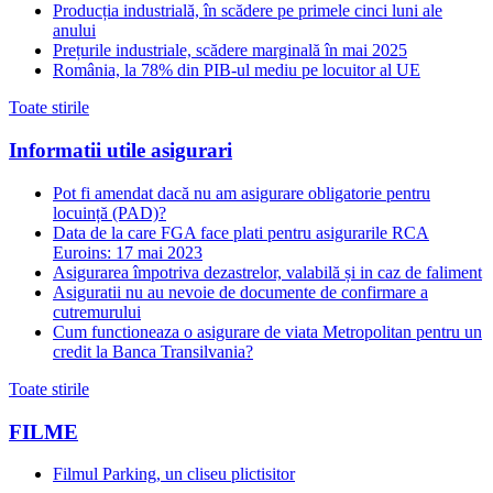
Producția industrială, în scădere pe primele cinci luni ale
anului
Prețurile industriale, scădere marginală în mai 2025
România, la 78% din PIB-ul mediu pe locuitor al UE
Toate stirile
Informatii utile asigurari
Pot fi amendat dacă nu am asigurare obligatorie pentru
locuință (PAD)?
Data de la care FGA face plati pentru asigurarile RCA
Euroins: 17 mai 2023
Asigurarea împotriva dezastrelor, valabilă și in caz de faliment
Asiguratii nu au nevoie de documente de confirmare a
cutremurului
Cum functioneaza o asigurare de viata Metropolitan pentru un
credit la Banca Transilvania?
Toate stirile
FILME
Filmul Parking, un cliseu plictisitor