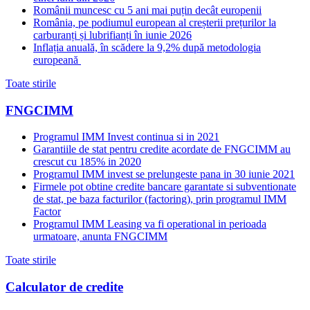
Românii muncesc cu 5 ani mai puțin decât europenii
România, pe podiumul european al creșterii prețurilor la
carburanți și lubrifianți în iunie 2026
Inflația anuală, în scădere la 9,2% după metodologia
europeană
Toate stirile
FNGCIMM
Programul IMM Invest continua si in 2021
Garantiile de stat pentru credite acordate de FNGCIMM au
crescut cu 185% in 2020
Programul IMM invest se prelungeste pana in 30 iunie 2021
Firmele pot obtine credite bancare garantate si subventionate
de stat, pe baza facturilor (factoring), prin programul IMM
Factor
Programul IMM Leasing va fi operational in perioada
urmatoare, anunta FNGCIMM
Toate stirile
Calculator de credite