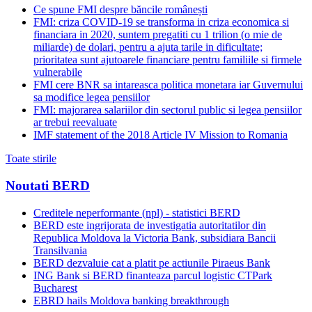
Ce spune FMI despre băncile românești
FMI: criza COVID-19 se transforma in criza economica si
financiara in 2020, suntem pregatiti cu 1 trilion (o mie de
miliarde) de dolari, pentru a ajuta tarile in dificultate;
prioritatea sunt ajutoarele financiare pentru familiile si firmele
vulnerabile
FMI cere BNR sa intareasca politica monetara iar Guvernului
sa modifice legea pensiilor
FMI: majorarea salariilor din sectorul public si legea pensiilor
ar trebui reevaluate
IMF statement of the 2018 Article IV Mission to Romania
Toate stirile
Noutati BERD
Creditele neperformante (npl) - statistici BERD
BERD este ingrijorata de investigatia autoritatilor din
Republica Moldova la Victoria Bank, subsidiara Bancii
Transilvania
BERD dezvaluie cat a platit pe actiunile Piraeus Bank
ING Bank si BERD finanteaza parcul logistic CTPark
Bucharest
EBRD hails Moldova banking breakthrough