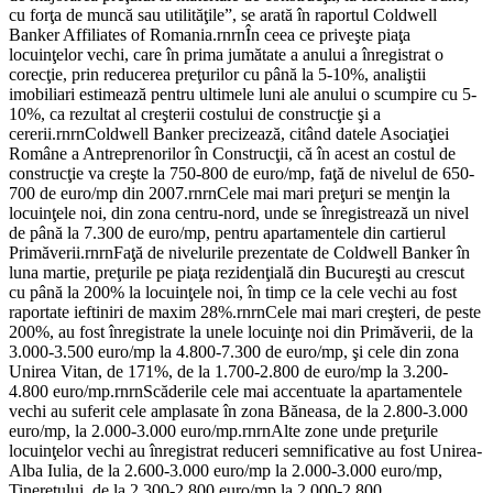
cu forţa de muncă sau utilităţile”, se arată în raportul Coldwell
Banker Affiliates of Romania.rnrnÎn ceea ce priveşte piaţa
locuinţelor vechi, care în prima jumătate a anului a înregistrat o
corecţie, prin reducerea preţurilor cu până la 5-10%, analiştii
imobiliari estimează pentru ultimele luni ale anului o scumpire cu 5-
10%, ca rezultat al creşterii costului de construcţie şi a
cererii.rnrnColdwell Banker precizează, citând datele Asociaţiei
Române a Antreprenorilor în Construcţii, că în acest an costul de
construcţie va creşte la 750-800 de euro/mp, faţă de nivelul de 650-
700 de euro/mp din 2007.rnrnCele mai mari preţuri se menţin la
locuinţele noi, din zona centru-nord, unde se înregistrează un nivel
de până la 7.300 de euro/mp, pentru apartamentele din cartierul
Primăverii.rnrnFaţă de nivelurile prezentate de Coldwell Banker în
luna martie, preţurile pe piaţa rezidenţială din Bucureşti au crescut
cu până la 200% la locuinţele noi, în timp ce la cele vechi au fost
raportate ieftiniri de maxim 28%.rnrnCele mai mari creşteri, de peste
200%, au fost înregistrate la unele locuinţe noi din Primăverii, de la
3.000-3.500 euro/mp la 4.800-7.300 de euro/mp, şi cele din zona
Unirea Vitan, de 171%, de la 1.700-2.800 de euro/mp la 3.200-
4.800 euro/mp.rnrnScăderile cele mai accentuate la apartamentele
vechi au suferit cele amplasate în zona Băneasa, de la 2.800-3.000
euro/mp, la 2.000-3.000 euro/mp.rnrnAlte zone unde preţurile
locuinţelor vechi au înregistrat reduceri semnificative au fost Unirea-
Alba Iulia, de la 2.600-3.000 euro/mp la 2.000-3.000 euro/mp,
Tineretului, de la 2.300-2.800 euro/mp la 2.000-2.800