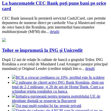
La bancomatele CEC Bank poți pune bani pe orice
card
CEC Bank lansează în premieră serviciul Cash2Card, care permite
depunerea de numerar direct pe cardurile Visa și Mastercard emise
de orice bancă din România, prin intermediul bancomatelor
multifuncționale (MFM) din...
detalii
Teilor se împrumută la ING și Unicredit
După 12 ani de relație în calitate de bancă a grupului Teilor, ING
România a avut rolul de Mandated Lead Arranger (aranjor principal
mandatat) și Original Lender (creditor inițial) într-o...
detalii
BCR a crescut creditarea cu 10%, profitul este în scădere
2 milioane de clienți activi ING Bank România, dintr-un
total de 2,2 milioane, și 20 de ani de Home’Bank. Cum s-a
schimbat relația românilor cu banca
Inițiativa europeană pentru testarea portofelului UE de
identitate digitală se reunește la București
Tot mai mulți români își fac pensie privată
Datele de cadastru ale ANCPI sunt în siguranță și nu au