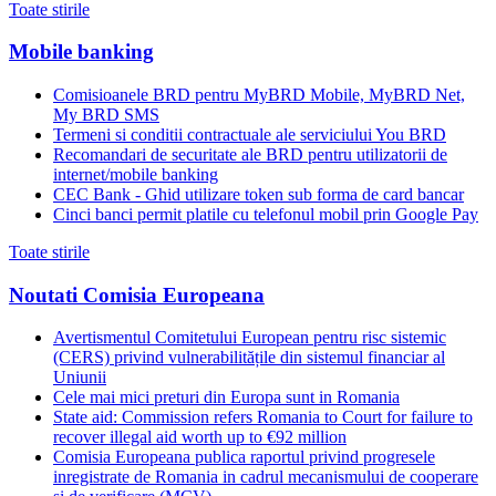
Toate stirile
Mobile banking
Comisioanele BRD pentru MyBRD Mobile, MyBRD Net,
My BRD SMS
Termeni si conditii contractuale ale serviciului You BRD
Recomandari de securitate ale BRD pentru utilizatorii de
internet/mobile banking
CEC Bank - Ghid utilizare token sub forma de card bancar
Cinci banci permit platile cu telefonul mobil prin Google Pay
Toate stirile
Noutati Comisia Europeana
Avertismentul Comitetului European pentru risc sistemic
(CERS) privind vulnerabilitățile din sistemul financiar al
Uniunii
Cele mai mici preturi din Europa sunt in Romania
State aid: Commission refers Romania to Court for failure to
recover illegal aid worth up to €92 million
Comisia Europeana publica raportul privind progresele
inregistrate de Romania in cadrul mecanismului de cooperare