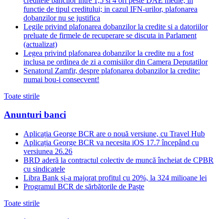
creditele bancilor intre 1,5 si 4 ori peste DAE medie, in
functie de tipul creditului; in cazul IFN-urilor, plafonarea
dobanzilor nu se justifica
Legile privind plafonarea dobanzilor la credite si a datoriilor
preluate de firmele de recuperare se discuta in Parlament
(actualizat)
Legea privind plafonarea dobanzilor la credite nu a fost
inclusa pe ordinea de zi a comisiilor din Camera Deputatilor
Senatorul Zamfir, despre plafonarea dobanzilor la credite:
numai bou-i consecvent!
Toate stirile
Anunturi banci
Aplicația George BCR are o nouă versiune, cu Travel Hub
Aplicația George BCR va necesita iOS 17.7 începând cu
versiunea 26.26
BRD aderă la contractul colectiv de muncă încheiat de CPBR
cu sindicatele
Libra Bank și-a majorat profitul cu 20%, la 324 milioane lei
Programul BCR de sărbătorile de Paște
Toate stirile