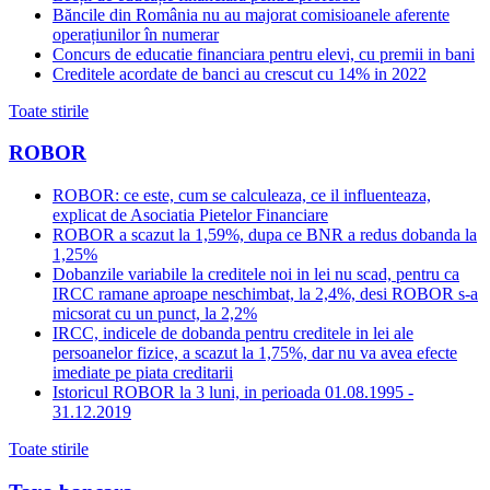
Băncile din România nu au majorat comisioanele aferente
operațiunilor în numerar
Concurs de educatie financiara pentru elevi, cu premii in bani
Creditele acordate de banci au crescut cu 14% in 2022
Toate stirile
ROBOR
ROBOR: ce este, cum se calculeaza, ce il influenteaza,
explicat de Asociatia Pietelor Financiare
ROBOR a scazut la 1,59%, dupa ce BNR a redus dobanda la
1,25%
Dobanzile variabile la creditele noi in lei nu scad, pentru ca
IRCC ramane aproape neschimbat, la 2,4%, desi ROBOR s-a
micsorat cu un punct, la 2,2%
IRCC, indicele de dobanda pentru creditele in lei ale
persoanelor fizice, a scazut la 1,75%, dar nu va avea efecte
imediate pe piata creditarii
Istoricul ROBOR la 3 luni, in perioada 01.08.1995 -
31.12.2019
Toate stirile