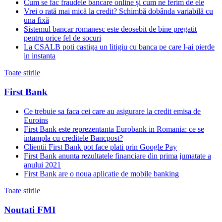
Cum se fac fraudele bancare online și cum ne ferim de ele
Vrei o rată mai mică la credit? Schimbă dobânda variabilă cu
una fixă
Sistemul bancar romanesc este deosebit de bine pregatit
pentru orice fel de socuri
La CSALB poti castiga un litigiu cu banca pe care l-ai pierde
in instanta
Toate stirile
First Bank
Ce trebuie sa faca cei care au asigurare la credit emisa de
Euroins
First Bank este reprezentanta Eurobank in Romania: ce se
intampla cu creditele Bancpost?
Clientii First Bank pot face plati prin Google Pay
First Bank anunta rezultatele financiare din prima jumatate a
anului 2021
First Bank are o noua aplicatie de mobile banking
Toate stirile
Noutati FMI