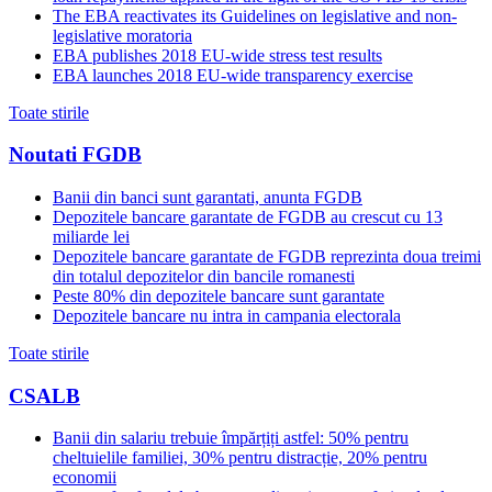
The EBA reactivates its Guidelines on legislative and non-
legislative moratoria
EBA publishes 2018 EU-wide stress test results
EBA launches 2018 EU-wide transparency exercise
Toate stirile
Noutati FGDB
Banii din banci sunt garantati, anunta FGDB
Depozitele bancare garantate de FGDB au crescut cu 13
miliarde lei
Depozitele bancare garantate de FGDB reprezinta doua treimi
din totalul depozitelor din bancile romanesti
Peste 80% din depozitele bancare sunt garantate
Depozitele bancare nu intra in campania electorala
Toate stirile
CSALB
Banii din salariu trebuie împărțiți astfel: 50% pentru
cheltuielile familiei, 30% pentru distracție, 20% pentru
economii