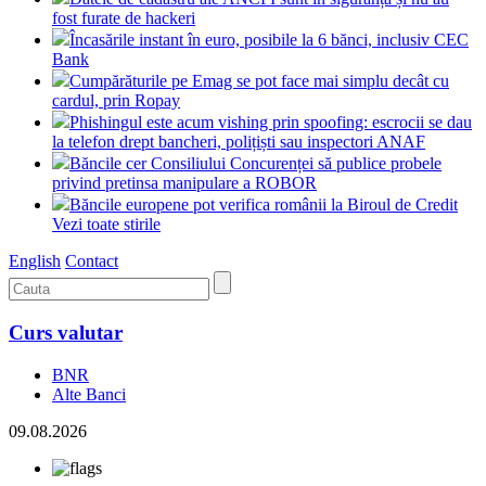
fost furate de hackeri
Încasările instant în euro, posibile la 6 bănci, inclusiv CEC
Bank
Cumpărăturile pe Emag se pot face mai simplu decât cu
cardul, prin Ropay
Phishingul este acum vishing prin spoofing: escrocii se dau
la telefon drept bancheri, polițiști sau inspectori ANAF
Băncile cer Consiliului Concurenței să publice probele
privind pretinsa manipulare a ROBOR
Băncile europene pot verifica românii la Biroul de Credit
Vezi toate stirile
English
Contact
Curs valutar
BNR
Alte Banci
09.08.2026