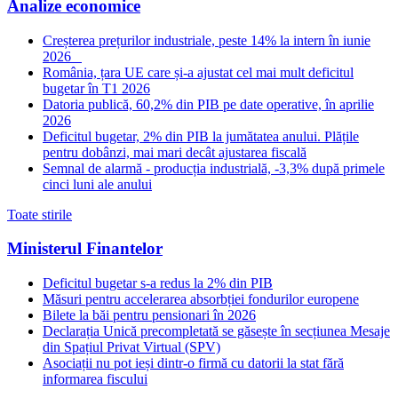
Analize economice
Creșterea prețurilor industriale, peste 14% la intern în iunie
2026
România, țara UE care și-a ajustat cel mai mult deficitul
bugetar în T1 2026
Datoria publică, 60,2% din PIB pe date operative, în aprilie
2026
Deficitul bugetar, 2% din PIB la jumătatea anului. Plățile
pentru dobânzi, mai mari decât ajustarea fiscală
Semnal de alarmă - producția industrială, -3,3% după primele
cinci luni ale anului
Toate stirile
Ministerul Finantelor
Deficitul bugetar s-a redus la 2% din PIB
Măsuri pentru accelerarea absorbției fondurilor europene
Bilete la băi pentru pensionari în 2026
Declarația Unică precompletată se găsește în secțiunea Mesaje
din Spațiul Privat Virtual (SPV)
Asociații nu pot ieși dintr-o firmă cu datorii la stat fără
informarea fiscului