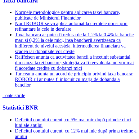
Taxa bancara
Normele metodologice pentru aplicarea taxei bancare,
publicate de Ministerul Finantelor
Noul ROBOR se va aplica automat la creditele noi si prin
refinantare la cele in derulare
Taxa bancara ar putea fi redusa de la 1,2% la 0,4% la bancile
mari si 0,2% la cele mici, insa bancherii avertizeaza ca
indiferent de nivelul acesteia, intermedierea financiara va
scadea iar dobanzile vor creste
Raiffeisen anunta ca activitatea bancii a incetinit substantial
din cauza taxei bancare; strategia va fi reevaluata, nu vor mai
fi acordate credite cu dobanzi mici
Tariceanu anunta un acord de principiu privind taxa bancara:
ROBOR-ul ar putea fi inlocuit cu marja de dobanda a
bancilor
Toate stirile
Statistici BNR
Deficitul contului curent, cu 5% mai mic după primele cinci
luni ale anului
Deficitul contului curent, cu 12% mai mic după prima treime a
anului