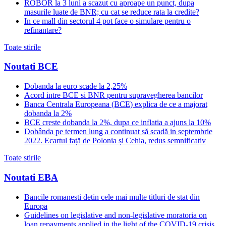
ROBOR la 3 luni a scazut cu aproape un punct, dupa
masurile luate de BNR; cu cat se reduce rata la credite?
In ce mall din sectorul 4 pot face o simulare pentru o
refinantare?
Toate stirile
Noutati BCE
Dobanda la euro scade la 2,25%
Acord intre BCE si BNR pentru supravegherea bancilor
Banca Centrala Europeana (BCE) explica de ce a majorat
dobanda la 2%
BCE creste dobanda la 2%, dupa ce inflatia a ajuns la 10%
Dobânda pe termen lung a continuat să scadă in septembrie
2022. Ecartul față de Polonia și Cehia, redus semnificativ
Toate stirile
Noutati EBA
Bancile romanesti detin cele mai multe titluri de stat din
Europa
Guidelines on legislative and non-legislative moratoria on
loan repayments applied in the light of the COVID-19 crisis