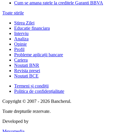
Cum se amana ratele la creditele Garanti BBVA
Toate stirile
Stirea Zilei
Educatie financiara
Interviu
Analiza
Opinie
Profil
Probleme aplicații bancare
Cariera
Noutati BNR
Revista presei
Noutati BCE
Termeni și condiții
Politica de confidențialitate
Copyright © 2007 - 2026 Bancherul.
Toate drepturile rezervate.
Developed by
Mevomedia