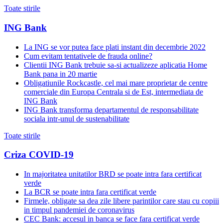
Toate stirile
ING Bank
La ING se vor putea face plati instant din decembrie 2022
Cum evitam tentativele de frauda online?
Clientii ING Bank trebuie sa-si actualizeze aplicatia Home
Bank pana in 20 martie
Obligatiunile Rockcastle, cel mai mare proprietar de centre
comerciale din Europa Centrala si de Est, intermediata de
ING Bank
ING Bank transforma departamentul de responsabilitate
sociala intr-unul de sustenabilitate
Toate stirile
Criza COVID-19
In majoritatea unitatilor BRD se poate intra fara certificat
verde
La BCR se poate intra fara certificat verde
Firmele, obligate sa dea zile libere parintilor care stau cu copiii
in timpul pandemiei de coronavirus
CEC Bank: accesul in banca se face fara certificat verde