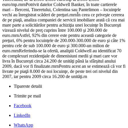
euro/mp.rnrnPotrivit datelor Coldwell Banker, în toate cartierele
mari – Berceni, Tineretului, Colentina sau Pantelimon – locuinţele
vechi au înregistrat scăderi de preţuri.rnrnÎn ceea ce priveşte cererea
de pe piaţă, analiza companiei de servicii imobiliare arată că cea mai
mare parte a solicitărilor pentru achiziţia unei locuinţe în Bucureşti
vizează nivelul de preţ cuprins între 100.000 şi 200.000 de
euro.rnrnAstfel, 92% din cerere este pentru această categorie de
preţuri, 6% pentru locuinţele de 200.000-300.000 de euro şi câte 1%
pentru cele de sub 100.000 de euro şi 300.000-un milion de
euro.rnrnReferindu-se la ofertă, analiştii Coldwell au identificat 70
de complexuri rezidenţiale de dimenisiuni medii şi mari care vor
livra în Bucureşti circa 24.200 de unităţi până la sfârşitul anului
2009, dacă vor fi finalizate.rnrnPentru acest an se estimează că vor fi
livrate pe piaţă 8.000 de noi locuinţe, de peste trei ori nivelul din
2007, iar pentru 2009 circa 16.200 de unităţi.rn
Tipareste detalii
Trimite pe mail
Facebook
LinkedIn
WhatsApp