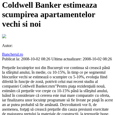
Coldwell Banker estimeaza
scumpirea apartamentelor
vechi si noi
Autor:
Bancherul.ro
Publicat la: 2008-10-02 08:26
Ultima actualizare: 2008-10-02 08:26
Preţurile locuinţelor noi din Bucureşti vor continua să crească până
la sfârşitul anului, în medie, cu 10-15%, în timp ce pe segmentul
blocurilor vechi se estimează o scumpire cu 5-10%, evoluţia fiind
diferită în funcţie de zonă, potrivit celui mai recent studiu al
companiei Coldwell Banker.rnrn”Pentru piaţa rezidenţială nouă,
estimăm că preţurile vor creşte cu 10-15% până la sfârşitul anului,
luând în considerare că cererea este mai mare comparativ cu oferta,
iar finalizarea unor locuinţe programate să fie livrate pe piaţă în acest
an ar putea probabil să fie amânată. Dezvoltatorii vor fi, de
asemenea, forţaţi să crească preţurile din cauza presiunii exercitate
de majorarea preţului la materiale de construcţii, la terenurile bune,