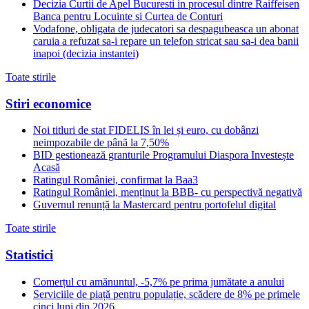
Decizia Curtii de Apel Bucuresti in procesul dintre Raiffeisen
Banca pentru Locuinte si Curtea de Conturi
Vodafone, obligata de judecatori sa despagubeasca un abonat
caruia a refuzat sa-i repare un telefon stricat sau sa-i dea banii
inapoi (decizia instantei)
Toate stirile
Stiri economice
Noi titluri de stat FIDELIS în lei și euro, cu dobânzi
neimpozabile de pânã la 7,50%
BID gestionează granturile Programului Diaspora Investește
Acasă
Ratingul României, confirmat la Baa3
Ratingul României, menținut la BBB- cu perspectivă negativă
Guvernul renunță la Mastercard pentru portofelul digital
Toate stirile
Statistici
Comerțul cu amănuntul, -5,7% pe prima jumătate a anului
Serviciile de piață pentru populație, scădere de 8% pe primele
cinci luni din 2026