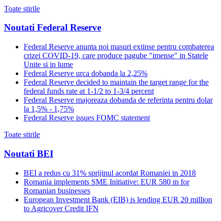
Toate stirile
Noutati Federal Reserve
Federal Reserve anunta noi masuri extinse pentru combaterea
crizei COVID-19, care produce pagube "imense" in Statele
Unite si in lume
Federal Reserve urca dobanda la 2,25%
Federal Reserve decided to maintain the target range for the
federal funds rate at 1-1/2 to 1-3/4 percent
Federal Reserve majoreaza dobanda de referinta pentru dolar
la 1,5% - 1,75%
Federal Reserve issues FOMC statement
Toate stirile
Noutati BEI
BEI a redus cu 31% sprijinul acordat Romaniei in 2018
Romania implements SME Initiative: EUR 580 m for
Romanian businesses
European Investment Bank (EIB) is lending EUR 20 million
to Agricover Credit IFN