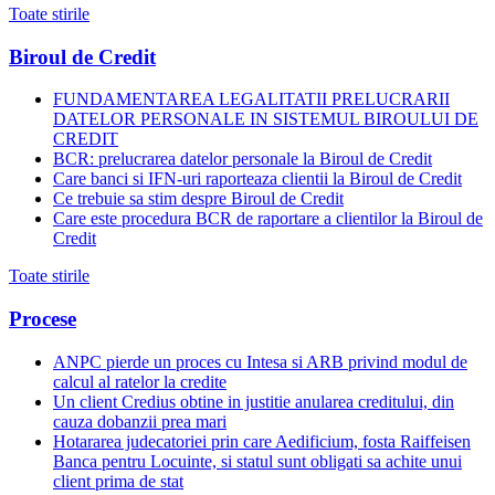
Toate stirile
Biroul de Credit
FUNDAMENTAREA LEGALITATII PRELUCRARII
DATELOR PERSONALE IN SISTEMUL BIROULUI DE
CREDIT
BCR: prelucrarea datelor personale la Biroul de Credit
Care banci si IFN-uri raporteaza clientii la Biroul de Credit
Ce trebuie sa stim despre Biroul de Credit
Care este procedura BCR de raportare a clientilor la Biroul de
Credit
Toate stirile
Procese
ANPC pierde un proces cu Intesa si ARB privind modul de
calcul al ratelor la credite
Un client Credius obtine in justitie anularea creditului, din
cauza dobanzii prea mari
Hotararea judecatoriei prin care Aedificium, fosta Raiffeisen
Banca pentru Locuinte, si statul sunt obligati sa achite unui
client prima de stat