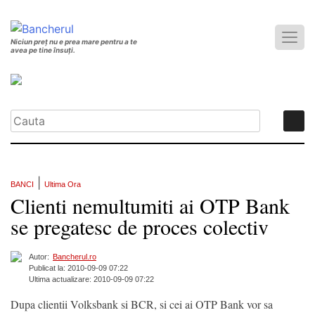
Niciun preț nu e prea mare pentru a te
avea pe tine însuți.
|
BANCI
Ultima Ora
Clienti nemultumiti ai OTP Bank
se pregatesc de proces colectiv
Autor:
Bancherul.ro
Publicat la: 2010-09-09 07:22
Ultima actualizare: 2010-09-09 07:22
Dupa clientii Volksbank si BCR, si cei ai OTP Bank vor sa