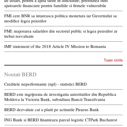
de dolari, pentru a ajuta tarile in dificultate; prioritatea sunt
ajutoarele financiare pentru familiile si firmele vulnerabile
FMI cere BNR sa intareasca politica monetara iar Guvernului sa
modifice legea pensiilor
FMI: majorarea salariilor din sectorul public si legea pensiilor ar
trebui reevaluate
IMF statement of the 2018 Article IV Mission to Romania
Toate stirile
Noutati BERD
Creditele neperformante (npl) - statistici BERD
BERD este ingrijorata de investigatia autoritatilor din Republica
Moldova la Victoria Bank, subsidiara Bancii Transilvania
BERD dezvaluie cat a platit pe actiunile Piraeus Bank
ING Bank si BERD finanteaza parcul logistic CTPark Bucharest