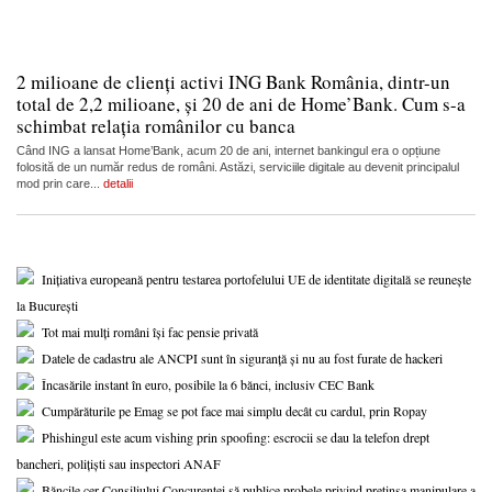
2 milioane de clienți activi ING Bank România, dintr-un
total de 2,2 milioane, și 20 de ani de Home’Bank. Cum s-a
schimbat relația românilor cu banca
Când ING a lansat Home’Bank, acum 20 de ani, internet bankingul era o opțiune
folosită de un număr redus de români. Astăzi, serviciile digitale au devenit principalul
mod prin care...
detalii
Inițiativa europeană pentru testarea portofelului UE de identitate digitală se reunește
la București
Tot mai mulți români își fac pensie privată
Datele de cadastru ale ANCPI sunt în siguranță și nu au fost furate de hackeri
Încasările instant în euro, posibile la 6 bănci, inclusiv CEC Bank
Cumpărăturile pe Emag se pot face mai simplu decât cu cardul, prin Ropay
Phishingul este acum vishing prin spoofing: escrocii se dau la telefon drept
bancheri, polițiști sau inspectori ANAF
Băncile cer Consiliului Concurenței să publice probele privind pretinsa manipulare a