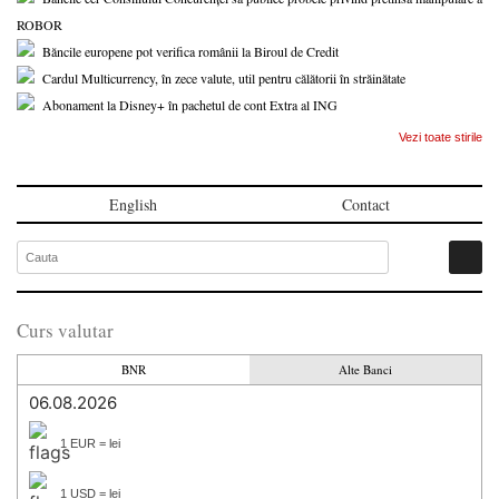
ROBOR
Băncile europene pot verifica românii la Biroul de Credit
Cardul Multicurrency, în zece valute, util pentru călătorii în străinătate
Abonament la Disney+ în pachetul de cont Extra al ING
Vezi toate stirile
English
Contact
Curs valutar
BNR
Alte Banci
06.08.2026
1 EUR = lei
1 USD = lei