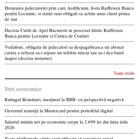
Hotararea judecatoriei prin care Aedificium, fosta Raiffeisen Banca
pentru Locuinte, si statul sunt obligati sa achite unui client prima
de stat
Decizia Curtii de Apel Bucuresti in procesul dintre Raiffeisen
Banca pentru Locuinte si Curtea de Conturi
Vodafone, obligata de judecatori sa despagubeasca un abonat
caruia a refuzat sa-i repare un telefon stricat sau sa-i dea banii
inapoi (decizia instantei)
Toate stirile
Stiri economice
Ratingul României, menținut la BBB- cu perspectivă negativă
Guvernul renunță la Mastercard pentru portofelul digital
Salariul minim net pe economie crește la 2.699 lei din luna iulie
2026
Toate platformele cripto sunt obligate să raporteze anual