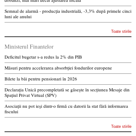
dobânzi, mai mari decât ajustarea fiscală
Semnal de alarmă - producția industrială, -3,3% după primele cinci
luni ale anului
Toate stirile
Ministerul Finantelor
Deficitul bugetar s-a redus la 2% din PIB
Măsuri pentru accelerarea absorbției fondurilor europene
Bilete la băi pentru pensionari în 2026
Declarația Unică precompletată se găsește în secțiunea Mesaje din
Spațiul Privat Virtual (SPV)
Asociații nu pot ieși dintr-o firmă cu datorii la stat fără informarea
fiscului
Toate stirile