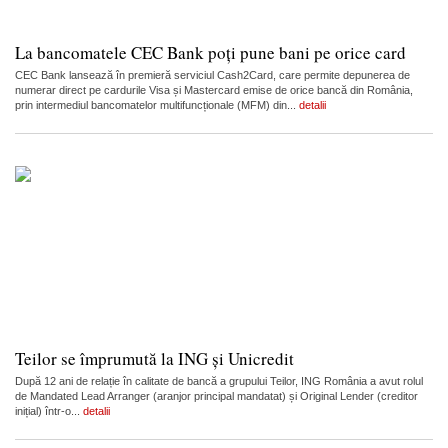
La bancomatele CEC Bank poți pune bani pe orice card
CEC Bank lansează în premieră serviciul Cash2Card, care permite depunerea de
numerar direct pe cardurile Visa și Mastercard emise de orice bancă din România,
prin intermediul bancomatelor multifuncționale (MFM) din...
detalii
Teilor se împrumută la ING și Unicredit
După 12 ani de relație în calitate de bancă a grupului Teilor, ING România a avut rolul
de Mandated Lead Arranger (aranjor principal mandatat) și Original Lender (creditor
inițial) într-o...
detalii