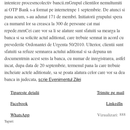
intenteze procesrncolectiv bancii.rnGrupul clientilor nemultumiti
ai OTP Bank s-a format pe internetrnpe 1 septembrie. De atunci si
pana acum, s-au adunat 171 de membri. Initiatorii grupului spera
ca numarul lor sa creasca la 300 de persoane cat mai
repede.rnrnCei care vor sa li se alature sunt sfatuiti sa mearga la
banca si sa solicite actul aditional, care trebuie semnat in acord cu
prevederile Ordonantei de Urgenta 50/2010. Ulterior, clientii sunt
sfatuiti sa refuze semnarea actului aditional si sa depuna un
documentrnin acest sens la banca, cu numar de inregistrarea, astfel
incat, dupa data de 20 septembrie, termenul pana la care trebuie
incheiate actele aditionale, sa se poata alatura celor care vor sa dea
banca in judecata,
scrie Evenimentul Zilei
Tipareste detalii
Trimite pe mail
Facebook
LinkedIn
WhatsApp
Vizualizari:
888
Taguri: