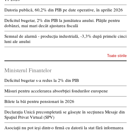
Datoria publică, 60,2% din PIB pe date operative, în aprilie 2026
Deficitul bugetar, 2% din PIB la jumătatea anului. Plățile pentru
dobânzi, mai mari decât ajustarea fiscală
Semnal de alarmă - producția industrială, -3,3% după primele cinci
luni ale anului
Toate stirile
Ministerul Finantelor
Deficitul bugetar s-a redus la 2% din PIB
Măsuri pentru accelerarea absorbției fondurilor europene
Bilete la băi pentru pensionari în 2026
Declarația Unică precompletată se găsește în secțiunea Mesaje din
Spațiul Privat Virtual (SPV)
Asociații nu pot ieși dintr-o firmă cu datorii la stat fără informarea