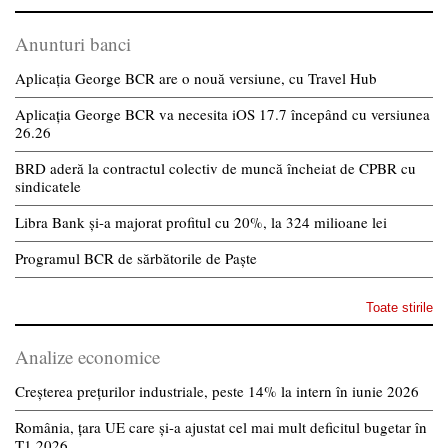
Anunturi banci
Aplicația George BCR are o nouă versiune, cu Travel Hub
Aplicația George BCR va necesita iOS 17.7 începând cu versiunea
26.26
BRD aderă la contractul colectiv de muncă încheiat de CPBR cu
sindicatele
Libra Bank și-a majorat profitul cu 20%, la 324 milioane lei
Programul BCR de sărbătorile de Paște
Toate stirile
Analize economice
Creșterea prețurilor industriale, peste 14% la intern în iunie 2026
România, țara UE care și-a ajustat cel mai mult deficitul bugetar în
T1 2026