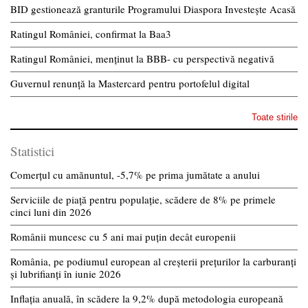
BID gestionează granturile Programului Diaspora Investește Acasă
Ratingul României, confirmat la Baa3
Ratingul României, menținut la BBB- cu perspectivă negativă
Guvernul renunță la Mastercard pentru portofelul digital
Toate stirile
Statistici
Comerțul cu amănuntul, -5,7% pe prima jumătate a anului
Serviciile de piață pentru populație, scădere de 8% pe primele
cinci luni din 2026
Românii muncesc cu 5 ani mai puțin decât europenii
România, pe podiumul european al creșterii prețurilor la carburanți
și lubrifianți în iunie 2026
Inflația anuală, în scădere la 9,2% după metodologia europeană