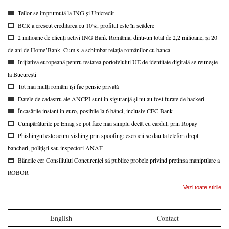
Teilor se împrumută la ING și Unicredit
BCR a crescut creditarea cu 10%, profitul este în scădere
2 milioane de clienți activi ING Bank România, dintr-un total de 2,2 milioane, și 20
de ani de Home’Bank. Cum s-a schimbat relația românilor cu banca
Inițiativa europeană pentru testarea portofelului UE de identitate digitală se reunește
la București
Tot mai mulți români își fac pensie privată
Datele de cadastru ale ANCPI sunt în siguranță și nu au fost furate de hackeri
Încasările instant în euro, posibile la 6 bănci, inclusiv CEC Bank
Cumpărăturile pe Emag se pot face mai simplu decât cu cardul, prin Ropay
Phishingul este acum vishing prin spoofing: escrocii se dau la telefon drept
bancheri, polițiști sau inspectori ANAF
Băncile cer Consiliului Concurenței să publice probele privind pretinsa manipulare a
ROBOR
Vezi toate stirile
English
Contact