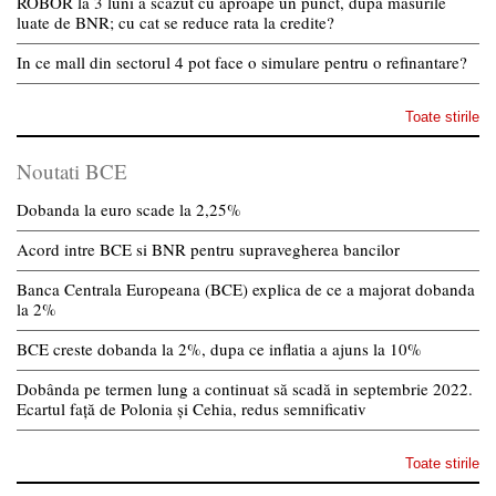
ROBOR la 3 luni a scazut cu aproape un punct, dupa masurile
luate de BNR; cu cat se reduce rata la credite?
In ce mall din sectorul 4 pot face o simulare pentru o refinantare?
Toate stirile
Noutati BCE
Dobanda la euro scade la 2,25%
Acord intre BCE si BNR pentru supravegherea bancilor
Banca Centrala Europeana (BCE) explica de ce a majorat dobanda
la 2%
BCE creste dobanda la 2%, dupa ce inflatia a ajuns la 10%
Dobânda pe termen lung a continuat să scadă in septembrie 2022.
Ecartul față de Polonia și Cehia, redus semnificativ
Toate stirile