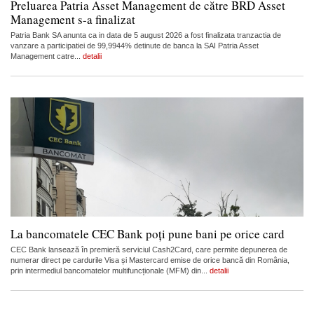
Preluarea Patria Asset Management de către BRD Asset
Management s-a finalizat
Patria Bank SA anunta ca in data de 5 august 2026 a fost finalizata tranzactia de
vanzare a participatiei de 99,9944% detinute de banca la SAI Patria Asset
Management catre...
detalii
La bancomatele CEC Bank poți pune bani pe orice card
CEC Bank lansează în premieră serviciul Cash2Card, care permite depunerea de
numerar direct pe cardurile Visa și Mastercard emise de orice bancă din România,
prin intermediul bancomatelor multifuncționale (MFM) din...
detalii