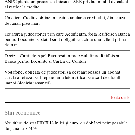
ANPC pierde un proces cu Intesa si ARB privind modul de calcul
al ratelor la credite
Un client Credius obtine in justitie anularea creditului, din cauza
dobanzii prea mari
Hotararea judecatoriei prin care Aedificium, fosta Raiffeisen Banca
pentru Locuinte, si statul sunt obligati sa achite unui client prima
de stat
Decizia Curtii de Apel Bucuresti in procesul dintre Raiffeisen
Banca pentru Locuinte si Curtea de Conturi
Vodafone, obligata de judecatori sa despagubeasca un abonat
caruia a refuzat sa-i repare un telefon stricat sau sa-i dea banii
inapoi (decizia instantei)
Toate stirile
Stiri economice
Noi titluri de stat FIDELIS în lei și euro, cu dobânzi neimpozabile
de pânã la 7,50%