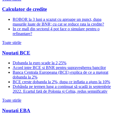
Calculator de credite
ROBOR la 3 luni a scazut cu aproape un punct, dupa
masurile luate de BNR; cu cat se reduce rata la credite?
In ce mall din sectorul 4 pot face o simulare pentru o
refinantare?
Toate stirile
Noutati BCE
Dobanda la euro scade la 2,25%
Acord intre BCE si BNR pentru supravegherea bancilor
Banca Centrala Europeana (BCE) explica de ce a majorat
dobanda la 2%
BCE creste dobanda la 2%, dupa ce inflatia a ajuns la 10%
Dobânda pe termen lung a continuat să scadă in septembrie
2022. Ecartul față de Polonia și Cehia, redus semnificativ
Toate stirile
Noutati EBA