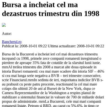
Bursa a incheiat cel ma
dezastruos trimestru din 1998
Autor:
Bancherul.ro
Publicat la: 2008-10-01 09:22
Ultima actualizare: 2008-10-01 09:22
Bursa de la Bucuresti a incheiat ieri cel mai dezastruos trimestru
incepand cu 1998, primele zece companii romanesti inregistrand o
pierdere de aproape 35% fata de cotatiile de la sfarsitul lunii iunie.
rnrnAl treilea trimestru din 2008 a marcat alte doua episoade in
istoria Bursei romanesti: cea mai mare scadere din istoria SIF – 46%
si cea mai lunga serie negativa a BVB – trei trimestre consecutive,
scrie Financiarul.rnrnIn sedinta de ieri, majoritatea indicilor BVB s-
au prabusit cu peste patru procente, reactionand la cel mai mare
colaps din ultimii 20 de ani al Bursei de la New York, dupa ce
Camera Reprezentantilor de la Washington a respins planul de
stabilizare a sistemului financiar in valoare de 700 de miliarde dolari
propus de administratie. rnrnLa Bucuresti, cele mai mari companii
romanesti listate, Petrom si BRD, au cazut cu 5%-6%, in timp ce