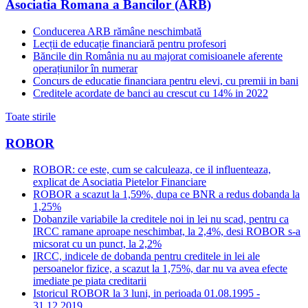
Asociatia Romana a Bancilor (ARB)
Conducerea ARB rămâne neschimbată
Lecții de educație financiară pentru profesori
Băncile din România nu au majorat comisioanele aferente
operațiunilor în numerar
Concurs de educatie financiara pentru elevi, cu premii in bani
Creditele acordate de banci au crescut cu 14% in 2022
Toate stirile
ROBOR
ROBOR: ce este, cum se calculeaza, ce il influenteaza,
explicat de Asociatia Pietelor Financiare
ROBOR a scazut la 1,59%, dupa ce BNR a redus dobanda la
1,25%
Dobanzile variabile la creditele noi in lei nu scad, pentru ca
IRCC ramane aproape neschimbat, la 2,4%, desi ROBOR s-a
micsorat cu un punct, la 2,2%
IRCC, indicele de dobanda pentru creditele in lei ale
persoanelor fizice, a scazut la 1,75%, dar nu va avea efecte
imediate pe piata creditarii
Istoricul ROBOR la 3 luni, in perioada 01.08.1995 -
31.12.2019