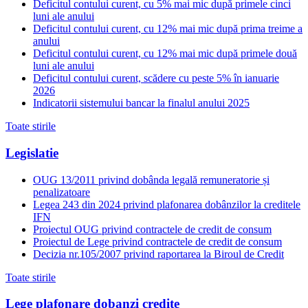
Deficitul contului curent, cu 5% mai mic după primele cinci
luni ale anului
Deficitul contului curent, cu 12% mai mic după prima treime a
anului
Deficitul contului curent, cu 12% mai mic după primele două
luni ale anului
Deficitul contului curent, scădere cu peste 5% în ianuarie
2026
Indicatorii sistemului bancar la finalul anului 2025
Toate stirile
Legislatie
OUG 13/2011 privind dobânda legală remuneratorie și
penalizatoare
Legea 243 din 2024 privind plafonarea dobânzilor la creditele
IFN
Proiectul OUG privind contractele de credit de consum
Proiectul de Lege privind contractele de credit de consum
Decizia nr.105/2007 privind raportarea la Biroul de Credit
Toate stirile
Lege plafonare dobanzi credite