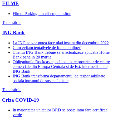
FILME
Filmul Parking, un cliseu plictisitor
Toate stirile
ING Bank
La ING se vor putea face plati instant din decembrie 2022
Cum evitam tentativele de frauda online?
Clientii ING Bank trebuie sa-si actualizeze aplicatia Home
Bank pana in 20 martie
Obligatiunile Rockcastle, cel mai mare proprietar de centre
comerciale din Europa Centrala si de Est, intermediata de
ING Bank
ING Bank transforma departamentul de responsabilitate
sociala intr-unul de sustenabilitate
Toate stirile
Criza COVID-19
In majoritatea unitatilor BRD se poate intra fara certificat
verde