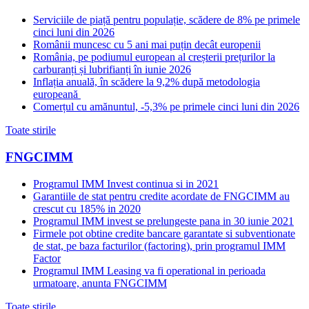
Serviciile de piață pentru populație, scădere de 8% pe primele
cinci luni din 2026
Românii muncesc cu 5 ani mai puțin decât europenii
România, pe podiumul european al creșterii prețurilor la
carburanți și lubrifianți în iunie 2026
Inflația anuală, în scădere la 9,2% după metodologia
europeană
Comerțul cu amănuntul, -5,3% pe primele cinci luni din 2026
Toate stirile
FNGCIMM
Programul IMM Invest continua si in 2021
Garantiile de stat pentru credite acordate de FNGCIMM au
crescut cu 185% in 2020
Programul IMM invest se prelungeste pana in 30 iunie 2021
Firmele pot obtine credite bancare garantate si subventionate
de stat, pe baza facturilor (factoring), prin programul IMM
Factor
Programul IMM Leasing va fi operational in perioada
urmatoare, anunta FNGCIMM
Toate stirile