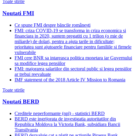
Toate stirile
Noutati FMI
Ce spune FMI despre băncile românești
FMI: criza COVID-19 se transforma in criza economica si
financiara in 2020, suntem pregatiti cu 1 trilion (o mie de
miliarde) de dolari, pentru a ajuta tarile in dificultate;
prioritatea sunt ajutoarele financiare pentru familiile si firmele
vulnerabile
FMI cere BNR sa intareasca politica monetara iar Guvernului
sa modifice legea pensiilor
FMI: majorarea salariilor din sectorul public si legea pensiilor
ar trebui reevaluate
IMF statement of the 2018 Article IV Mission to Romania
Toate stirile
Noutati BERD
Creditele neperformante (npl) - statistici BERD
BERD este ingrijorata de investigatia autoritatilor din
Republica Moldova la Victoria Bank, subsidiara Bancii
Transilvania
BERD dezvaluie cat a platit pe actiunile Piraeus Bank