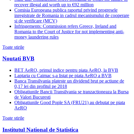
recover illegal aid worth up to €92 million
Comisia Europeana publica raportul privind progresele
inregistrate de Romania in cadrul mecanismului de cooperare
si de verificare (MCV)
Infringements: Commission refers Greece, Ireland and
Romania to the Court of Justice for not implementing anti-
money laundering rules
Toate stirile
Noutati BVB
BET AeRO, primul indice pentru piata AeRO, la BVB
Laptaria cu Caimac s-a listat pe piata AeRO a BVB
Banca Transilvania plateste un dividend brut pe actiune de
0,17 lei din profitul pe 2018
Obligatiunile Bancii Transilvania se tranzactioneaza la Bursa
de Valori Bucuresti
Obligatiunile Good Pople SA (FRU21) au debutat pe piata
AeRO
Toate stirile
Institutul National de Statistica