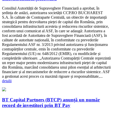
Consiliul Autorității de Supraveghere Financiară a aprobat, în
ședința de astăzi, autorizarea societății CCP.RO BUCHAREST
S.A. în calitate de Contraparte Centrală, un obiectiv de importanță
strategică pentru dezvoltarea pieței de capital din România, prin
consolidarea infrastructurii acesteia și reducerea riscurilor sistemice,
conform unui comunicat al ASF, în care se adaugă: Autorizarea a
fost acordată de Autoritatea de Supraveghere Financiară (ASF), în
calitate de autoritate națională, în conformitate cu prevederile
Regulamentului ASF nr. 3/2013 privind autorizarea și funcționarea
contrapărților centrale, emis în conformitate cu prevederile
Regulamentului (UE) nr. 648/2012 (EMIR), cu modificările și
completările ulterioare. „Autorizarea Contrapărții Centrale reprezintă
un reper major pentru modernizarea infrastructurii pieței de capital
din România, marcând consolidarea unui pilon esențial al arhitecturii
financiare și al mecanismelor de reducere a riscurilor sistemice. ASF
a gestionat acest proces cu maximă rigoare și responsabilitate,...
detalii
BT Capital Partners (BTCP) anunță un număr
record de investitori prin BT Pay