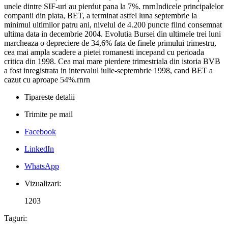
unele dintre SIF-uri au pierdut pana la 7%. rnrnIndicele principalelor
companii din piata, BET, a terminat astfel luna septembrie la
minimul ultimilor patru ani, nivelul de 4.200 puncte fiind consemnat
ultima data in decembrie 2004. Evolutia Bursei din ultimele trei luni
marcheaza o depreciere de 34,6% fata de finele primului trimestru,
cea mai ampla scadere a pietei romanesti incepand cu perioada
critica din 1998. Cea mai mare pierdere trimestriala din istoria BVB
a fost inregistrata in intervalul iulie-septembrie 1998, cand BET a
cazut cu aproape 54%.rnrn
Tipareste detalii
Trimite pe mail
Facebook
LinkedIn
WhatsApp
Vizualizari:
1203
Taguri: