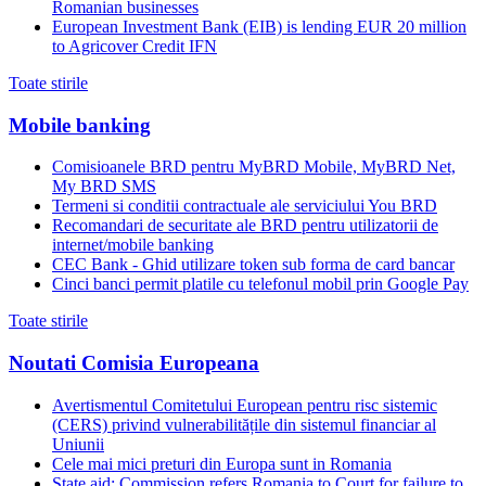
Romanian businesses
European Investment Bank (EIB) is lending EUR 20 million
to Agricover Credit IFN
Toate stirile
Mobile banking
Comisioanele BRD pentru MyBRD Mobile, MyBRD Net,
My BRD SMS
Termeni si conditii contractuale ale serviciului You BRD
Recomandari de securitate ale BRD pentru utilizatorii de
internet/mobile banking
CEC Bank - Ghid utilizare token sub forma de card bancar
Cinci banci permit platile cu telefonul mobil prin Google Pay
Toate stirile
Noutati Comisia Europeana
Avertismentul Comitetului European pentru risc sistemic
(CERS) privind vulnerabilitățile din sistemul financiar al
Uniunii
Cele mai mici preturi din Europa sunt in Romania
State aid: Commission refers Romania to Court for failure to