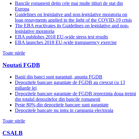
Bancile romanesti detin cele mai multe titluri de stat din
Europa
Guidelines on legislative and non-legislative moratoria on
loan repayments applied in the light of the COVID-19 crisis
The EBA reactivates its Guidelines on legislative and non-
legislative moratoria
EBA publishes 2018 EU-wide stress test results
EBA launches 2018 EU-wide transparency exercise
Toate stirile
Noutati FGDB
Banii din banci sunt garantati, anunta FGDB
Depozitele bancare garantate de FGDB au crescut cu 13
miliarde lei
Depozitele bancare garantate de FGDB reprezinta doua treimi
din totalul depozitelor din bancile romanesti
Peste 80% din depozitele bancare sunt garantate
Depozitele bancare nu intra in campania electorala
Toate stirile
CSALB