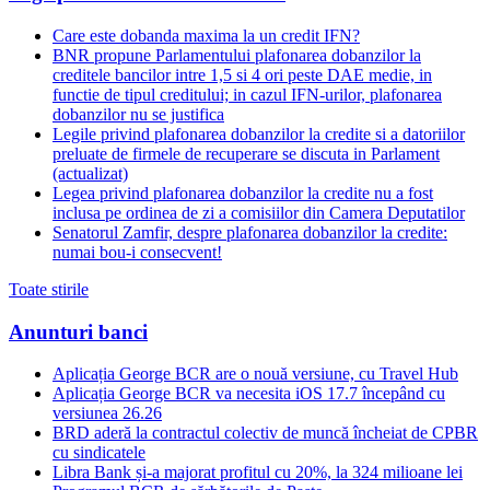
Care este dobanda maxima la un credit IFN?
BNR propune Parlamentului plafonarea dobanzilor la
creditele bancilor intre 1,5 si 4 ori peste DAE medie, in
functie de tipul creditului; in cazul IFN-urilor, plafonarea
dobanzilor nu se justifica
Legile privind plafonarea dobanzilor la credite si a datoriilor
preluate de firmele de recuperare se discuta in Parlament
(actualizat)
Legea privind plafonarea dobanzilor la credite nu a fost
inclusa pe ordinea de zi a comisiilor din Camera Deputatilor
Senatorul Zamfir, despre plafonarea dobanzilor la credite:
numai bou-i consecvent!
Toate stirile
Anunturi banci
Aplicația George BCR are o nouă versiune, cu Travel Hub
Aplicația George BCR va necesita iOS 17.7 începând cu
versiunea 26.26
BRD aderă la contractul colectiv de muncă încheiat de CPBR
cu sindicatele
Libra Bank și-a majorat profitul cu 20%, la 324 milioane lei