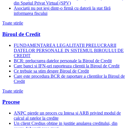
din Spațiul Privat Virtual (SPV)
Asociații nu pot ieși dintr-o firmă cu datorii la stat fără
informarea fiscului
Toate stirile
Biroul de Credit
FUNDAMENTAREA LEGALITATII PRELUCRARII
DATELOR PERSONALE IN SISTEMUL BIROULUI DE
CREDIT
BCR: prelucrarea datelor personale la Biroul de Credit
Care banci si IFN-uri raporteaza clientii la Biroul de Credit
Ce trebuie sa stim despre Biroul de Credit
Care este procedura BCR de raportare a clientilor la Biroul de
Credit
Toate stirile
Procese
ANPC pierde un proces cu Intesa si ARB privind modul de
calcul al ratelor la credite
Un client Credius obtine in justitie anularea creditului, din