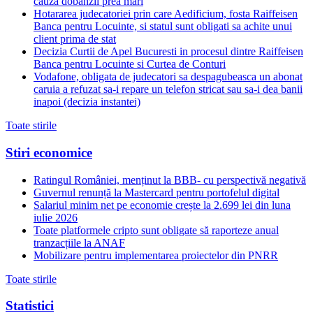
cauza dobanzii prea mari
Hotararea judecatoriei prin care Aedificium, fosta Raiffeisen
Banca pentru Locuinte, si statul sunt obligati sa achite unui
client prima de stat
Decizia Curtii de Apel Bucuresti in procesul dintre Raiffeisen
Banca pentru Locuinte si Curtea de Conturi
Vodafone, obligata de judecatori sa despagubeasca un abonat
caruia a refuzat sa-i repare un telefon stricat sau sa-i dea banii
inapoi (decizia instantei)
Toate stirile
Stiri economice
Ratingul României, menținut la BBB- cu perspectivă negativă
Guvernul renunță la Mastercard pentru portofelul digital
Salariul minim net pe economie crește la 2.699 lei din luna
iulie 2026
Toate platformele cripto sunt obligate să raporteze anual
tranzacțiile la ANAF
Mobilizare pentru implementarea proiectelor din PNRR
Toate stirile
Statistici