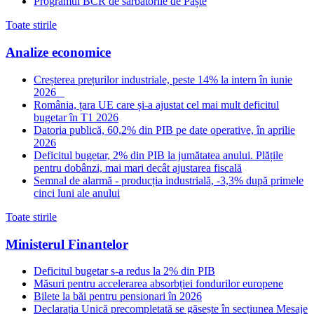
Programul BCR de sărbătorile de Paște
Toate stirile
Analize economice
Creșterea prețurilor industriale, peste 14% la intern în iunie
2026
România, țara UE care și-a ajustat cel mai mult deficitul
bugetar în T1 2026
Datoria publică, 60,2% din PIB pe date operative, în aprilie
2026
Deficitul bugetar, 2% din PIB la jumătatea anului. Plățile
pentru dobânzi, mai mari decât ajustarea fiscală
Semnal de alarmă - producția industrială, -3,3% după primele
cinci luni ale anului
Toate stirile
Ministerul Finantelor
Deficitul bugetar s-a redus la 2% din PIB
Măsuri pentru accelerarea absorbției fondurilor europene
Bilete la băi pentru pensionari în 2026
Declarația Unică precompletată se găsește în secțiunea Mesaje