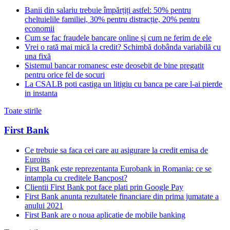
Banii din salariu trebuie împărțiți astfel: 50% pentru
cheltuielile familiei, 30% pentru distracție, 20% pentru
economii
Cum se fac fraudele bancare online și cum ne ferim de ele
Vrei o rată mai mică la credit? Schimbă dobânda variabilă cu
una fixă
Sistemul bancar romanesc este deosebit de bine pregatit
pentru orice fel de socuri
La CSALB poti castiga un litigiu cu banca pe care l-ai pierde
in instanta
Toate stirile
First Bank
Ce trebuie sa faca cei care au asigurare la credit emisa de
Euroins
First Bank este reprezentanta Eurobank in Romania: ce se
intampla cu creditele Bancpost?
Clientii First Bank pot face plati prin Google Pay
First Bank anunta rezultatele financiare din prima jumatate a
anului 2021
First Bank are o noua aplicatie de mobile banking