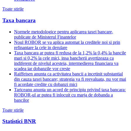
Toate stirile
Taxa bancara
Normele metodologice pentru aplicarea taxei bancare,
publicate de Ministerul Finantelor
Noul ROBOR se va aplica automat la creditele noi si prin
refinantare la cele in derulare
Taxa bancara ar putea fi redusa de la 1,2% la 0,4% la bancile
mari si 0,2% la cele mici, insa bancherii avertizeaza ca
indiferent de nivelul acesteia, intermedierea financiara va
scadea iar dobanzile vor creste
Raiffeisen anunta ca activitatea bancii a incetinit substantial
din cauza taxei bancare; strategia va fi reevaluata, nu vor mai
fi acordate credite cu dobanzi mici
Tariceanu anunta un acord de principiu privind taxa bancara:
ROBOR-ul ar putea fi inlocuit cu marja de dobanda a
bancilor
Toate stirile
Statistici BNR