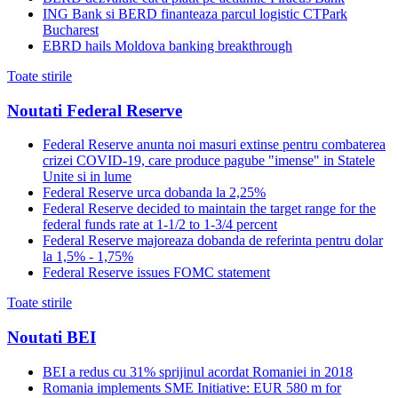
ING Bank si BERD finanteaza parcul logistic CTPark
Bucharest
EBRD hails Moldova banking breakthrough
Toate stirile
Noutati Federal Reserve
Federal Reserve anunta noi masuri extinse pentru combaterea
crizei COVID-19, care produce pagube "imense" in Statele
Unite si in lume
Federal Reserve urca dobanda la 2,25%
Federal Reserve decided to maintain the target range for the
federal funds rate at 1-1/2 to 1-3/4 percent
Federal Reserve majoreaza dobanda de referinta pentru dolar
la 1,5% - 1,75%
Federal Reserve issues FOMC statement
Toate stirile
Noutati BEI
BEI a redus cu 31% sprijinul acordat Romaniei in 2018
Romania implements SME Initiative: EUR 580 m for