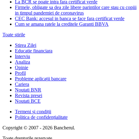
La BCR se poate intra fara certificat verde
Firmele, obligate sa dea zile libere parintilor care stau cu copiii
in timpul pandemiei de coronavirus
CEC Bank: accesul in banca se face fara certificat verde
Cum se amana ratele la creditele Garanti BBVA
Toate stirile
Stirea Zilei
Educatie financiara
Interviu
Analiza
Opinie
Profil
Probleme aplicații bancare
Cariera
Noutati BNR
Revista presei
Noutati BCE
Termeni și condiții
Politica de confidențialitate
Copyright © 2007 - 2026 Bancherul.
Toate drepturile rezervate.