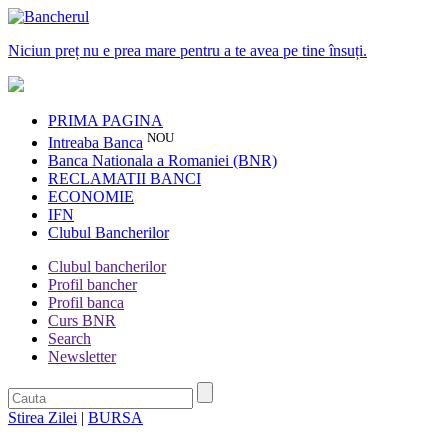
Niciun preț nu e prea mare pentru a te avea pe tine însuți.
PRIMA PAGINA
NOU
Intreaba Banca
Banca Nationala a Romaniei (BNR)
RECLAMATII BANCI
ECONOMIE
IFN
Clubul Bancherilor
Clubul bancherilor
Profil bancher
Profil banca
Curs BNR
Search
Newsletter
Stirea Zilei
|
BURSA