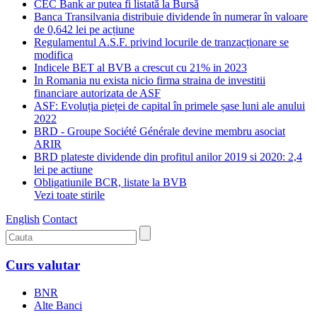
CEC Bank ar putea fi listată la Bursă
Banca Transilvania distribuie dividende în numerar în valoare
de 0,642 lei pe acțiune
Regulamentul A.S.F. privind locurile de tranzacționare se
modifica
Indicele BET al BVB a crescut cu 21% in 2023
In Romania nu exista nicio firma straina de investitii
financiare autorizata de ASF
ASF: Evoluția pieței de capital în primele șase luni ale anului
2022
BRD - Groupe Société Générale devine membru asociat
ARIR
BRD plateste dividende din profitul anilor 2019 si 2020: 2,4
lei pe actiune
Obligatiunile BCR, listate la BVB
Vezi toate stirile
English
Contact
Curs valutar
BNR
Alte Banci