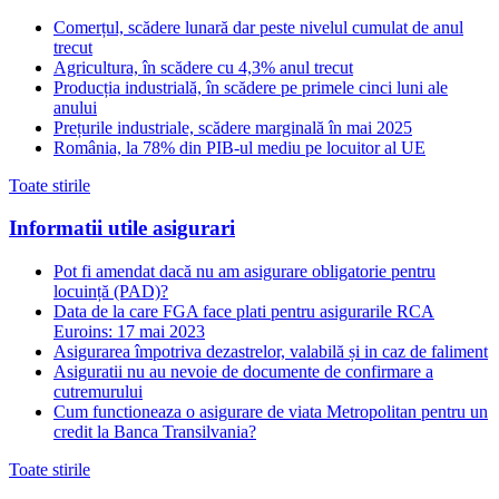
Comerțul, scădere lunară dar peste nivelul cumulat de anul
trecut
Agricultura, în scădere cu 4,3% anul trecut
Producția industrială, în scădere pe primele cinci luni ale
anului
Prețurile industriale, scădere marginală în mai 2025
România, la 78% din PIB-ul mediu pe locuitor al UE
Toate stirile
Informatii utile asigurari
Pot fi amendat dacă nu am asigurare obligatorie pentru
locuință (PAD)?
Data de la care FGA face plati pentru asigurarile RCA
Euroins: 17 mai 2023
Asigurarea împotriva dezastrelor, valabilă și in caz de faliment
Asiguratii nu au nevoie de documente de confirmare a
cutremurului
Cum functioneaza o asigurare de viata Metropolitan pentru un
credit la Banca Transilvania?
Toate stirile