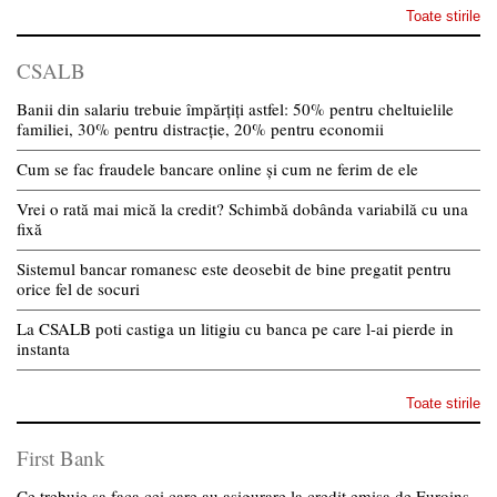
Toate stirile
CSALB
Banii din salariu trebuie împărțiți astfel: 50% pentru cheltuielile
familiei, 30% pentru distracție, 20% pentru economii
Cum se fac fraudele bancare online și cum ne ferim de ele
Vrei o rată mai mică la credit? Schimbă dobânda variabilă cu una
fixă
Sistemul bancar romanesc este deosebit de bine pregatit pentru
orice fel de socuri
La CSALB poti castiga un litigiu cu banca pe care l-ai pierde in
instanta
Toate stirile
First Bank
Ce trebuie sa faca cei care au asigurare la credit emisa de Euroins