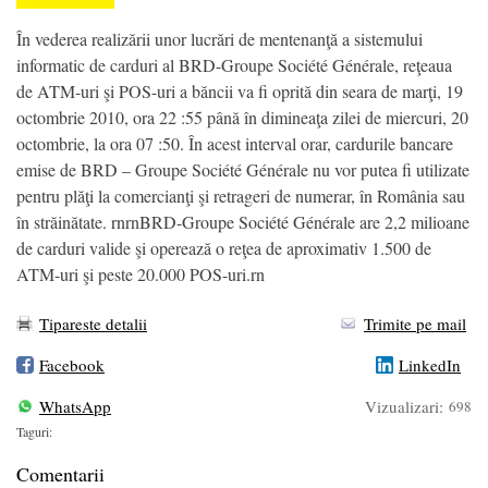
În vederea realizării unor lucrări de mentenanţă a sistemului
informatic de carduri al BRD-Groupe Société Générale, reţeaua
de ATM-uri şi POS-uri a băncii va fi oprită din seara de marţi, 19
octombrie 2010, ora 22 :55 până în dimineaţa zilei de miercuri, 20
octombrie, la ora 07 :50. În acest interval orar, cardurile bancare
emise de BRD – Groupe Société Générale nu vor putea fi utilizate
pentru plăţi la comercianţi şi retrageri de numerar, în România sau
în străinătate. rnrnBRD-Groupe Société Générale are 2,2 milioane
de carduri valide şi operează o reţea de aproximativ 1.500 de
ATM-uri şi peste 20.000 POS-uri.rn
Tipareste detalii
Trimite pe mail
Facebook
LinkedIn
WhatsApp
Vizualizari:
698
Taguri:
Comentarii