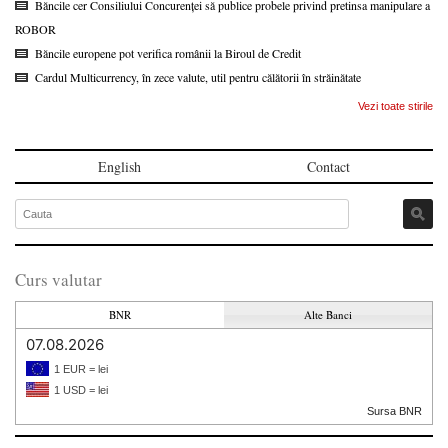
Băncile cer Consiliului Concurenței să publice probele privind pretinsa manipulare a
ROBOR
Băncile europene pot verifica românii la Biroul de Credit
Cardul Multicurrency, în zece valute, util pentru călătorii în străinătate
Vezi toate stirile
English
Contact
Curs valutar
BNR
Alte Banci
07.08.2026
1 EUR = lei
1 USD = lei
Sursa BNR