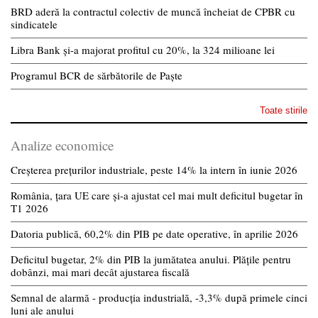
BRD aderă la contractul colectiv de muncă încheiat de CPBR cu
sindicatele
Libra Bank și-a majorat profitul cu 20%, la 324 milioane lei
Programul BCR de sărbătorile de Paște
Toate stirile
Analize economice
Creșterea prețurilor industriale, peste 14% la intern în iunie 2026
România, țara UE care și-a ajustat cel mai mult deficitul bugetar în
T1 2026
Datoria publică, 60,2% din PIB pe date operative, în aprilie 2026
Deficitul bugetar, 2% din PIB la jumătatea anului. Plățile pentru
dobânzi, mai mari decât ajustarea fiscală
Semnal de alarmă - producția industrială, -3,3% după primele cinci
luni ale anului