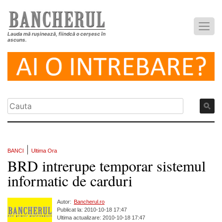
Lauda mă rușinează, fiindcă o cerșesc în
ascuns.
|
BANCI
Ultima Ora
BRD intrerupe temporar sistemul
informatic de carduri
Autor:
Bancherul.ro
Publicat la: 2010-10-18 17:47
Ultima actualizare: 2010-10-18 17:47