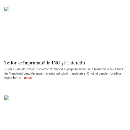
Teilor se împrumută la ING și Unicredit
După 12 ani de relație în calitate de bancă a grupului Teilor, ING România a avut rolul
de Mandated Lead Arranger (aranjor principal mandatat) și Original Lender (creditor
inițial) într-o...
detalii