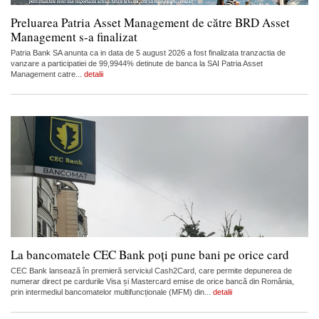
Preluarea Patria Asset Management de către BRD Asset
Management s-a finalizat
Patria Bank SA anunta ca in data de 5 august 2026 a fost finalizata tranzactia de
vanzare a participatiei de 99,9944% detinute de banca la SAI Patria Asset
Management catre...
detalii
La bancomatele CEC Bank poți pune bani pe orice card
CEC Bank lansează în premieră serviciul Cash2Card, care permite depunerea de
numerar direct pe cardurile Visa și Mastercard emise de orice bancă din România,
prin intermediul bancomatelor multifuncționale (MFM) din...
detalii