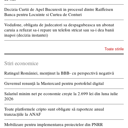
Decizia Curtii de Apel Bucuresti in procesul dintre Raiffeisen
Banca pentru Locuinte si Curtea de Conturi
Vodafone, obligata de judecatori sa despagubeasca un abonat
caruia a refuzat sa-i repare un telefon stricat sau sa-i dea banii
inapoi (decizia instantei)
Toate stirile
Stiri economice
Ratingul României, menținut la BBB- cu perspectivă negativă
Guvernul renunță la Mastercard pentru portofelul digital
Salariul minim net pe economie crește la 2.699 lei din luna iulie
2026
Toate platformele cripto sunt obligate să raporteze anual
tranzacțiile la ANAF
Mobilizare pentru implementarea proiectelor din PNRR