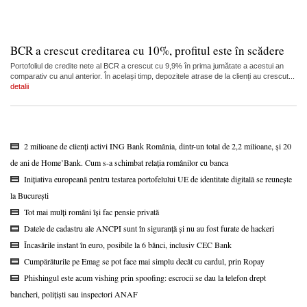
BCR a crescut creditarea cu 10%, profitul este în scădere
Portofoliul de credite nete al BCR a crescut cu 9,9% în prima jumătate a acestui an
comparativ cu anul anterior. În același timp, depozitele atrase de la clienți au crescut...
detalii
2 milioane de clienți activi ING Bank România, dintr-un total de 2,2 milioane, și 20
de ani de Home’Bank. Cum s-a schimbat relația românilor cu banca
Inițiativa europeană pentru testarea portofelului UE de identitate digitală se reunește
la București
Tot mai mulți români își fac pensie privată
Datele de cadastru ale ANCPI sunt în siguranță și nu au fost furate de hackeri
Încasările instant în euro, posibile la 6 bănci, inclusiv CEC Bank
Cumpărăturile pe Emag se pot face mai simplu decât cu cardul, prin Ropay
Phishingul este acum vishing prin spoofing: escrocii se dau la telefon drept
bancheri, polițiști sau inspectori ANAF