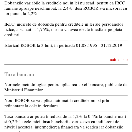
Dobanzile variabile la creditele noi in lei nu scad, pentru ca IRCC
ramane aproape neschimbat, la 2,4%, desi ROBOR s-a micsorat cu
un punct, la 2,2%
IRCC, indicele de dobanda pentru creditele in lei ale persoanelor
fizice, a scazut la 1,75%, dar nu va avea efecte imediate pe piata
creditarii
Istoricul ROBOR la 3 luni, in perioada 01.08.1995 - 31.12.2019
Toate stirile
Taxa bancara
Normele metodologice pentru aplicarea taxei bancare, publicate de
Ministerul Finantelor
Noul ROBOR se va aplica automat la creditele noi si prin
refinantare la cele in derulare
Taxa bancara ar putea fi redusa de la 1,2% la 0,4% la bancile mari
si 0,2% la cele mici, insa bancherii avertizeaza ca indiferent de
nivelul acesteia, intermedierea financiara va scadea iar dobanzile
vor creste