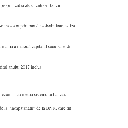
oprii, cat si ale clientilor Bancii
se masoara prin rata de solvabilitate, adica
ca-mamă a majorat capitalul sucursalei din
itul anului 2017 inclus.
 precum si cu media sistemului bancar.
de la “incapatanatii” de la BNR, care tin