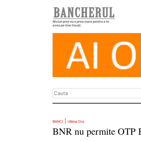
Niciun preț nu e prea mare pentru a te
avea pe tine însuți.
|
BANCI
Ultima Ora
BNR nu permite OTP 