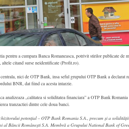
a pentru a cumpara Banca Romaneasca, potrivit stirilor publicate de ma
altele citand surse neidentificate (Profit.ro).
 centrala, nici de OTP Bank, insa seful grupului OTP Bank a declarat rec
ordului BNR, dat fiind ca acesta intarzie.
ca analizeaza „calitatea si soliditatea financiara” a OTP Bank Romania i
rea tranzactiei dintre cele doua banci.
hizitorului potențial – OTP Bank Romania S.A., precum și a solidității 
uni al Băncii Românești S.A. Membră a Grupului National Bank of Greece