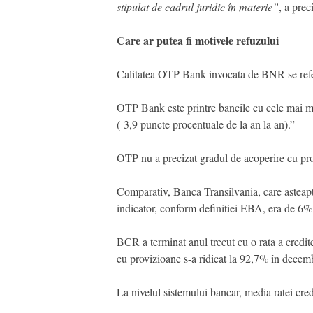
stipulat de cadrul juridic în materie”
, a pre
Care ar putea fi motivele refuzului
Calitatea OTP Bank invocata de BNR se refera, 
OTP Bank este printre bancile cu cele mai mu
(-3,9 puncte procentuale de la an la an).”
OTP nu a precizat gradul de acoperire cu pro
Comparativ, Banca Transilvania, care asteap
indicator, conform definitiei EBA, era de 6%
BCR a terminat anul trecut cu o rata a credi
cu provizioane s-a ridicat la 92,7% în decem
La nivelul sistemului bancar, media ratei cr