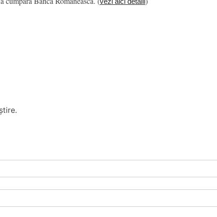
tru a cumpara Banca Romaneasca. (
)
vezi aici detalii
tire.