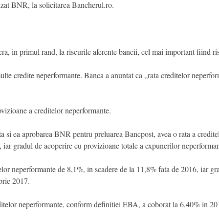
cizat BNR, la solicitarea Bancherul.ro.
in primul rand, la riscurile aferente bancii, cel mai important fiind ris
lte credite neperformante. Banca a anuntat ca „rata creditelor neperform
vizioane a creditelor neperformante.
ta si ea aprobarea BNR pentru preluarea Bancpost, avea o rata a credi
, iar gradul de acoperire cu provizioane totale a expunerilor neperform
telor neperformante de 8,1%, in scadere de la 11,8% fata de 2016, iar gr
brie 2017.
editelor neperformante, conform definitiei EBA, a coborat la 6,40% in 20