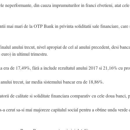
neperformante, din cauza imprumuturilor in franci elvetieni, atat cele pr
tii mai mari de la OTP Bank in privinta soliditatii sale financiare, care 
nalul anului trecut, nivel apropiat de cel al anului precedent, desi ban
euro) in ultimul trimestru.
a era de 17,49%, fără a include rezultatul anului 2017 si 21,16% cu prof
 anului trecut, iar media sistemului bancar era de 18,86%.
orii de calitate si soliditate financiara comparativ cu cele doua banci,
s-a cerut sa-si mai majoreze capitalul social pentru a obtine unda verde 