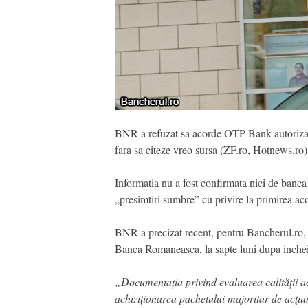
BNR a refuzat sa acorde OTP Bank autorizati
fara sa citeze vreo sursa (ZF.ro, Hotnews.ro), 
Informatia nu a fost confirmata nici de banca
„presimtiri sumbre” cu privire la primirea ac
BNR a precizat recent, pentru Bancherul.ro, 
Banca Romaneasca, la sapte luni dupa incheie
„Documentația privind evaluarea calităţii ac
achiziționarea pachetului majoritar de acţi