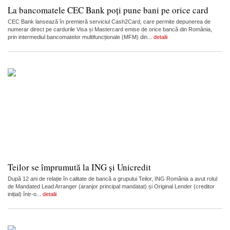
La bancomatele CEC Bank poți pune bani pe orice card
CEC Bank lansează în premieră serviciul Cash2Card, care permite depunerea de
numerar direct pe cardurile Visa și Mastercard emise de orice bancă din România,
prin intermediul bancomatelor multifuncționale (MFM) din...
detalii
Teilor se împrumută la ING și Unicredit
După 12 ani de relație în calitate de bancă a grupului Teilor, ING România a avut rolul
de Mandated Lead Arranger (aranjor principal mandatat) și Original Lender (creditor
inițial) într-o...
detalii