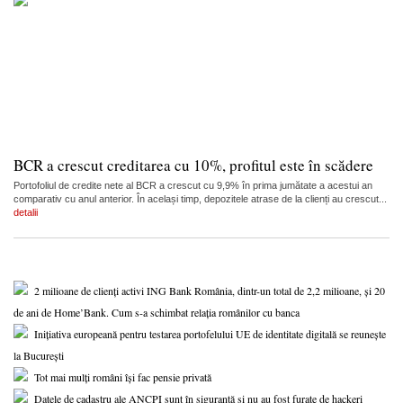
BCR a crescut creditarea cu 10%, profitul este în scădere
Portofoliul de credite nete al BCR a crescut cu 9,9% în prima jumătate a acestui an
comparativ cu anul anterior. În același timp, depozitele atrase de la clienți au crescut...
detalii
2 milioane de clienți activi ING Bank România, dintr-un total de 2,2 milioane, și 20
de ani de Home’Bank. Cum s-a schimbat relația românilor cu banca
Inițiativa europeană pentru testarea portofelului UE de identitate digitală se reunește
la București
Tot mai mulți români își fac pensie privată
Datele de cadastru ale ANCPI sunt în siguranță și nu au fost furate de hackeri