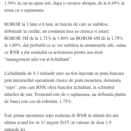
1,99% la cat au ajuns ieri, dupa o crestere abrupta, de la 0,49% in
urma cu o saptamana.
ROBOR la 3 luni si 6 luni, in functie de care se stabilesc
dobanzile la credite, au continuat insa sa creasca si astazi:
ROBOR 3M de la 1,71% la 1,80% iar ROBOR 6M de la 1,78%
la 1,89%, dar probabil ca se vor stabiliza in urmatoarele zile, odata
ce BNR a dat semnalul ca actioneaza pentru asa-zisul
“management adecvat al lichiditatii”.
Lichiditatile de 9,3 miliarde euro au fost injectate in piata bancara
prin intermediul operatiunii clasice de piata monetara, denumita
“repo”, prin care BNR ofera bancilor lichiditati, in schimbul
titlurilor de stat. Termenul este de o saptamana, iar dobanda platita
de banci este cea de referinta, 1,75%.
Este prima operatiune repo realizata de BNR in ultimii doi ani,
ultima avand loc in 31 august 2015, in valoare de doar 1,9
miliarde lei.