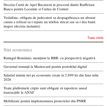
Decizia Curtii de Apel Bucuresti in procesul dintre Raiffeisen
Banca pentru Locuinte si Curtea de Conturi
Vodafone, obligata de judecatori sa despagubeasca un abonat
caruia a refuzat sa-i repare un telefon stricat sau sa-i dea banii
inapoi (decizia instantei)
Toate stirile
Stiri economice
Ratingul României, menținut la BBB- cu perspectivă negativă
Guvernul renunță la Mastercard pentru portofelul digital
Salariul minim net pe economie crește la 2.699 lei din luna iulie
2026
Toate platformele cripto sunt obligate să raporteze anual
tranzacțiile la ANAF
Mobilizare pentru implementarea proiectelor din PNRR