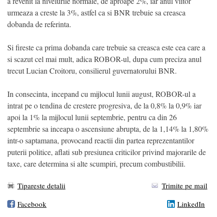
a revenit la nivelurile normale, de aproape 2%, iar anul viitor
urmeaza a creste la 3%, astfel ca si BNR trebuie sa creasca
dobanda de referinta.
Si fireste ca prima dobanda care trebuie sa creasca este cea care a
si scazut cel mai mult, adica ROBOR-ul, dupa cum preciza anul
trecut Lucian Croitoru, consilierul guvernatorului BNR.
In consecinta, incepand cu mijlocul lunii august, ROBOR-ul a
intrat pe o tendina de crestere progresiva, de la 0,8% la 0,9% iar
apoi la 1% la mijlocul lunii septembrie, pentru ca din 26
septembrie sa inceapa o ascensiune abrupta, de la 1,14% la 1,80%
intr-o saptamana, provocand reactii din partea reprezentantilor
puterii politice, aflati sub presiunea criticilor privind majorarile de
taxe, care determina si alte scumpiri, precum combustibilii.
Tipareste detalii
Trimite pe mail
Facebook
LinkedIn