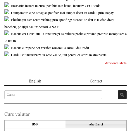
Încasările instant în euro, posibile la 6 bănci, inclusiv CEC Bank
Cumpărăturile pe Emag se pot face mai simplu decât cu cardul, prin Ropay
Phishingul este acum vishing prin spoofing: escrocii se dau la telefon drept
bancheri, polițiști sau inspectori ANAF
Băncile cer Consiliului Concurenței să publice probele privind pretinsa manipulare a
ROBOR
Băncile europene pot verifica românii la Biroul de Credit
Cardul Multicurrency, în zece valute, util pentru călătorii în străinătate
Vezi toate stirile
English
Contact
Curs valutar
BNR
Alte Banci