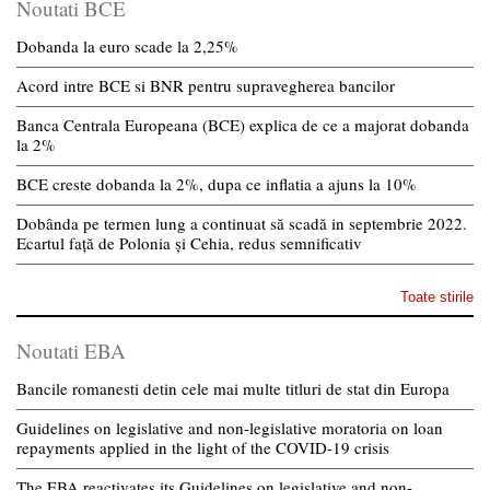
Noutati BCE
Dobanda la euro scade la 2,25%
Acord intre BCE si BNR pentru supravegherea bancilor
Banca Centrala Europeana (BCE) explica de ce a majorat dobanda
la 2%
BCE creste dobanda la 2%, dupa ce inflatia a ajuns la 10%
Dobânda pe termen lung a continuat să scadă in septembrie 2022.
Ecartul față de Polonia și Cehia, redus semnificativ
Toate stirile
Noutati EBA
Bancile romanesti detin cele mai multe titluri de stat din Europa
Guidelines on legislative and non-legislative moratoria on loan
repayments applied in the light of the COVID-19 crisis
The EBA reactivates its Guidelines on legislative and non-