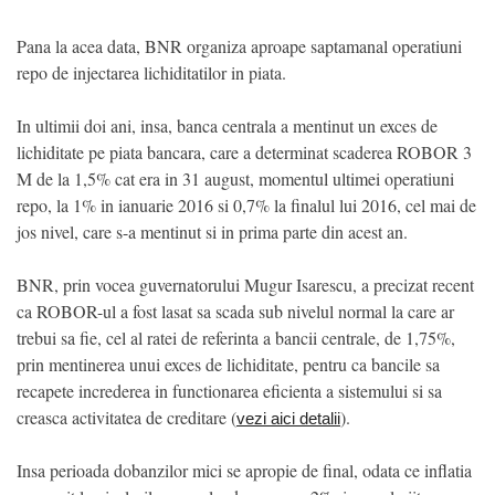
Pana la acea data, BNR organiza aproape saptamanal operatiuni
repo de injectarea lichiditatilor in piata.
In ultimii doi ani, insa, banca centrala a mentinut un exces de
lichiditate pe piata bancara, care a determinat scaderea ROBOR 3
M de la 1,5% cat era in 31 august, momentul ultimei operatiuni
repo, la 1% in ianuarie 2016 si 0,7% la finalul lui 2016, cel mai de
jos nivel, care s-a mentinut si in prima parte din acest an.
BNR, prin vocea guvernatorului Mugur Isarescu, a precizat recent
ca ROBOR-ul a fost lasat sa scada sub nivelul normal la care ar
trebui sa fie, cel al ratei de referinta a bancii centrale, de 1,75%,
prin mentinerea unui exces de lichiditate, pentru ca bancile sa
recapete increderea in functionarea eficienta a sistemului si sa
creasca activitatea de creditare (
).
vezi aici detalii
Insa perioada dobanzilor mici se apropie de final, odata ce inflatia