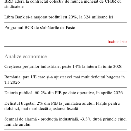
BRD aderă la contractul colectiv de muncă încheiat de CPBR cu
sindicatele
Libra Bank și-a majorat profitul cu 20%, la 324 milioane lei
Programul BCR de sărbătorile de Paște
Toate stirile
Analize economice
Creșterea prețurilor industriale, peste 14% la intern în iunie 2026
România, țara UE care și-a ajustat cel mai mult deficitul bugetar în
T1 2026
Datoria publică, 60,2% din PIB pe date operative, în aprilie 2026
Deficitul bugetar, 2% din PIB la jumătatea anului. Plățile pentru
dobânzi, mai mari decât ajustarea fiscală
Semnal de alarmă - producția industrială, -3,3% după primele cinci
luni ale anului