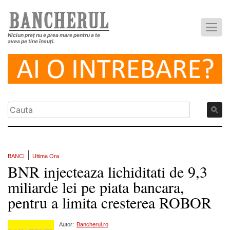
Niciun preț nu e prea mare pentru a te
avea pe tine însuți.
|
BANCI
Ultima Ora
BNR injecteaza lichiditati de 9,3
miliarde lei pe piata bancara,
pentru a limita cresterea ROBOR
Autor:
Bancherul.ro