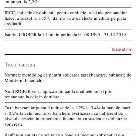
un punct, la 2,2%
IRCC, indicele de dobanda pentru creditele in lei ale persoanelor
fizice, a scazut la 1,75%, dar nu va avea efecte imediate pe piata
creditarii
Istoricul ROBOR la 3 luni, in perioada 01.08.1995 - 31.12.2019
Toate stirile
Taxa bancara
Normele metodologice pentru aplicarea taxei bancare, publicate de
Ministerul Finantelor
Noul ROBOR se va aplica automat la creditele noi si prin
refinantare la cele in derulare
Taxa bancara ar putea fi redusa de la 1,2% la 0,4% la bancile mari
si 0,2% la cele mici, insa bancherii avertizeaza ca indiferent de
nivelul acesteia, intermedierea financiara va scadea iar dobanzile
vor creste
Raiffeisen anunta ca activitatea bancii a incetinit substantial din