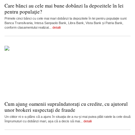
Care bănci au cele mai bune dobânzi la depozitele în lei
pentru populație?
Primele cinci bănci cu cele mai mari dobânzi la depozitele în lei pentru populație sunt
Banca Transilvania, Intesa Sanpaolo Bank, Libra Bank, Vista Bank și Patria Bank,
conform clasamentului realizat...
detalii
Cum ajung oamenii supraîndatorați cu credite, cu ajutorul
unor brokeri suspectați de fraude
Un cititor ni s-a plâns că a ajuns în situația de a nu-și mai putea plăti ratele la cele două
împrumuturi cu dobânzi mari, așa că a decis să mai...
detalii