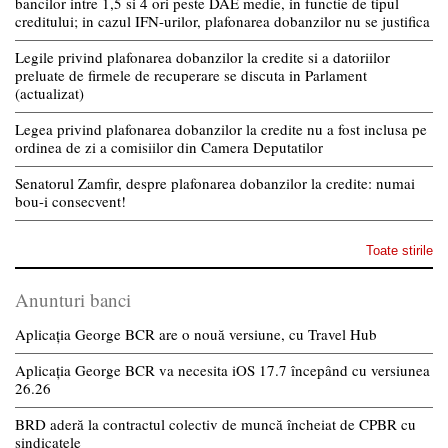
bancilor intre 1,5 si 4 ori peste DAE medie, in functie de tipul
creditului; in cazul IFN-urilor, plafonarea dobanzilor nu se justifica
Legile privind plafonarea dobanzilor la credite si a datoriilor
preluate de firmele de recuperare se discuta in Parlament
(actualizat)
Legea privind plafonarea dobanzilor la credite nu a fost inclusa pe
ordinea de zi a comisiilor din Camera Deputatilor
Senatorul Zamfir, despre plafonarea dobanzilor la credite: numai
bou-i consecvent!
Toate stirile
Anunturi banci
Aplicația George BCR are o nouă versiune, cu Travel Hub
Aplicația George BCR va necesita iOS 17.7 începând cu versiunea
26.26
BRD aderă la contractul colectiv de muncă încheiat de CPBR cu
sindicatele