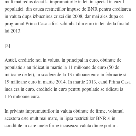
mult mai redus decat la imprumuturile in lei, in special in cazul
populatiei, din cauza restrictiilor impuse de BNR pentru creditarea
in valuta dupa izbucnirea crizei din 2008, dar mai ales dupa ce
programul Prima Casa a fost schimbat din euro in lei, de la finalul
lui 2013.
[2]
Astfel, creditele noi in valuta, in principal in euro, obtinute de
populatie s-au ridicat in martie la 11 milioane de euro (50 de
milioane de lei), in scadere de la 13 milioane euro in februarie si
19 milioane euro in martie 2014. In martie 2013, cand Prima Casa
inca era in euro, creditele in euro pentru populatie se ridicau la
116 milioane euro.
In privinta imprumuturilor in valuta obtinute de firme, volumul
acestora este mult mai mare, in lipsa restrictiilor BNR si in
conditiile in care unele firme incaseaza valuta din exporturi.