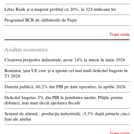
Libra Bank și-a majorat profitul cu 20%, la 324 milioane lei
Programul BCR de sărbătorile de Paște
Toate stirile
Analize economice
Creșterea prețurilor industriale, peste 14% la intern în iunie 2026
România, țara UE care și-a ajustat cel mai mult deficitul bugetar în
T1 2026
Datoria publică, 60,2% din PIB pe date operative, în aprilie 2026
Deficitul bugetar, 2% din PIB la jumătatea anului. Plățile pentru
dobânzi, mai mari decât ajustarea fiscală
Semnal de alarmă - producția industrială, -3,3% după primele cinci
luni ale anului
Toate stirile