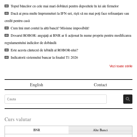
Topul băncilor cu cele mai mari dobânzi pentru depozitele în lei ale firmelor
Dacă ai prea multe împrumuturi la IFN-uri, riști să nu mai poți face refinanțare sau
credit pentru casă
Cum îmi mut contul la altă bancă? Misiune imposibilă!
Dosarul ROBOR: angajați ai BNR ar fi acționat în nume propriu pentru modificarea
regulamentului indicilor de dobândă
Este acesta cântecul de lebădă al ROBOR-ului?
Indicatorii sistemului bancar la finalul T1 2026
Vezi toate stirile
English
Contact
Curs valutar
BNR
Alte Banci