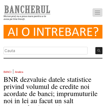
Niciun preț nu e prea mare pentru a te
avea pe tine însuți.
|
BANCI
Analiza
BNR dezvaluie datele statistice
privind volumul de credite noi
acordate de banci; imprumuturile
noi in lei au facut un salt