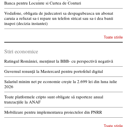
Banca pentru Locuinte si Curtea de Conturi
Vodafone, obligata de judecatori sa despagubeasca un abonat
caruia a refuzat sa-i repare un telefon stricat sau sa-i dea banii
inapoi (decizia instantei)
Toate stirile
Stiri economice
Ratingul României, menținut la BBB- cu perspectivă negativă
Guvernul renunță la Mastercard pentru portofelul digital
Salariul minim net pe economie crește la 2.699 lei din luna iulie
2026
Toate platformele cripto sunt obligate să raporteze anual
tranzacțiile la ANAF
Mobilizare pentru implementarea proiectelor din PNRR
Toate stirile