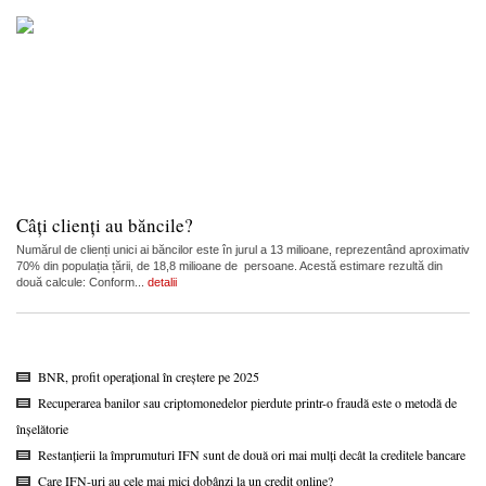
Câți clienți au băncile?
Numărul de clienți unici ai băncilor este în jurul a 13 milioane, reprezentând aproximativ
70% din populația țării, de 18,8 milioane de persoane. Acestă estimare rezultă din
două calcule: Conform...
detalii
BNR, profit operațional în creștere pe 2025
Recuperarea banilor sau criptomonedelor pierdute printr-o fraudă este o metodă de
înșelătorie
Restanțierii la împrumuturi IFN sunt de două ori mai mulți decât la creditele bancare
Care IFN-uri au cele mai mici dobânzi la un credit online?