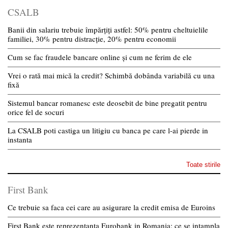
CSALB
Banii din salariu trebuie împărțiți astfel: 50% pentru cheltuielile
familiei, 30% pentru distracție, 20% pentru economii
Cum se fac fraudele bancare online și cum ne ferim de ele
Vrei o rată mai mică la credit? Schimbă dobânda variabilă cu una
fixă
Sistemul bancar romanesc este deosebit de bine pregatit pentru
orice fel de socuri
La CSALB poti castiga un litigiu cu banca pe care l-ai pierde in
instanta
Toate stirile
First Bank
Ce trebuie sa faca cei care au asigurare la credit emisa de Euroins
First Bank este reprezentanta Eurobank in Romania: ce se intampla