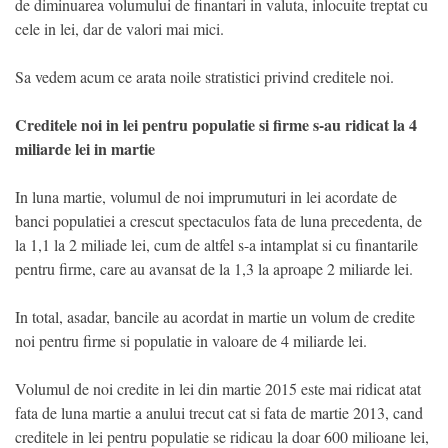
de diminuarea volumului de finantari in valuta, inlocuite treptat cu
cele in lei, dar de valori mai mici.
Sa vedem acum ce arata noile stratistici privind creditele noi.
Creditele noi in lei pentru populatie si firme s-au ridicat la 4
miliarde lei in martie
In luna martie, volumul de noi imprumuturi in lei acordate de
banci populatiei a crescut spectaculos fata de luna precedenta, de
la 1,1 la 2 miliade lei, cum de altfel s-a intamplat si cu finantarile
pentru firme, care au avansat de la 1,3 la aproape 2 miliarde lei.
In total, asadar, bancile au acordat in martie un volum de credite
noi pentru firme si populatie in valoare de 4 miliarde lei.
Volumul de noi credite in lei din martie 2015 este mai ridicat atat
fata de luna martie a anului trecut cat si fata de martie 2013, cand
creditele in lei pentru populatie se ridicau la doar 600 milioane lei,